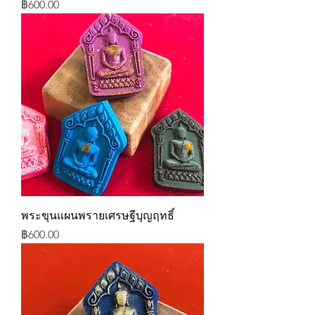
ราคา
฿600.00
พระขุนแผนพรายเศรษฐีบุญฤทธิ์
ราคา
฿600.00