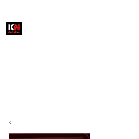
หนังสือพิมพ์คัมภีร์นิวส์
สื่อลึกวงการสงฆ์ เจาะตรงพระเครื่องดัง
tukompee07@gmail.com
0614034151