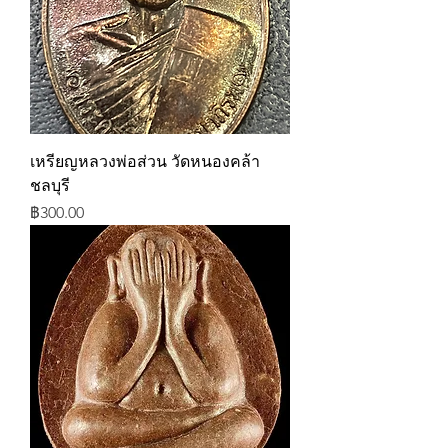
เหรียญหลวงพ่อส่วน วัดหนองคล้า
ชลบุรี
ราคา
฿300.00