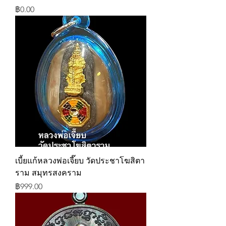
ราคา
฿0.00
เบี้ยแก้หลวงพ่อเจี๊ยบ วัดประชาโฆสิตา
ราม สมุทรสงคราม
ราคา
฿999.00