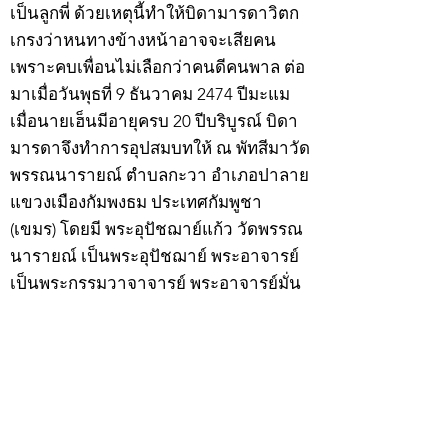
เป็นลูกพี่ ด้วยเหตุนี้ทำให้บิดามารดาวิตก
เกรงว่าหนทางข้างหน้าอาจจะเสียคน
เพราะคบเพื่อนไม่เลือกว่าคนดีคนพาล ต่อ
มาเมื่อวันพุธที่ 9 ธันวาคม 2474 ปีมะแม
เมื่อนายเฮ็นมีอายุครบ 20 ปีบริบูรณ์ บิดา
มารดาจึงทำการอุปสมบทให้ ณ พัทสีมาวัด
พรรณนารายณ์ ตำบลกะวา อำเภอปาลาย
แขวงเมืองกัมพงธม ประเทศกัมพูชา
(เขมร) โดยมี พระอุปัชฌาย์แก้ว วัดพรรณ
นารายณ์ เป็นพระอุปัชฌาย์ พระอาจารย์
เป็นพระกรรมวาจาจารย์ พระอาจารย์มั่น
เป็นพระอนุสาวนาจารย์ พระอุปัชฌาย์ให้
ฉายว่า “สิริวังโส”
เมื่อบวชแล้วก็จำพรรษาอยู่ที่วัดพรรณ
นารายณ์ ทำอุปัชฌาย์วัตรอาจาริยวัตร
ตามธรรมเนียมพระนวกะผู้บวชใหม่ และ
ศึกษาพระธรรมวินัยท่องบ่นสวดมนต์จน