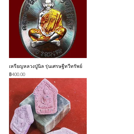
เหรียญหลวงปู่นิล รุ่นเศรษฐีทวีทรัพย์
ราคา
฿400.00