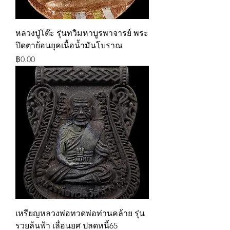
หลวงปู่โต๊ะ รุ่นทวิมหาบูรพาจารย์ พระ
ปิดตาย้อนยุคเนื้อน้ำมันโบราณ
ราคา
฿0.00
เหรียญหลวงพ่อทวดพ่อท่านคล้าย รุ่น
รวยล้นฟ้า เลื่อนยศ ปลดหนี้65