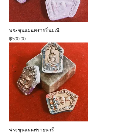
พระขุนแผนพรายปิ่นมณี
ราคา
฿500.00
พระขุนแผนพรายนารี