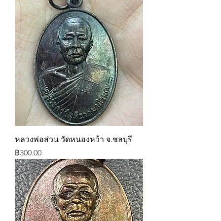
หลวงพ่อส่วน วัดหนองหว้า จ.ชลบุรี
ราคา
฿300.00