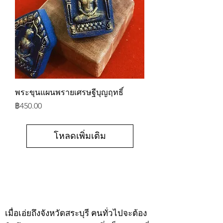
พระขุนแผนพรายเศรษฐีบุญฤทธิ์
ราคา
฿450.00
โหลดเพิ่มเติม
©2020 by kampeenews. Proudly created with Wix.com
เมื่อเอ่ยถึงจังหวัดสระบุรี คนทั่วไปจะต้อง