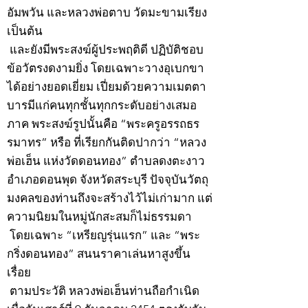
อัมพวัน และหลวงพ่อตาบ วัดมะขามเรียง
เป็นต้น
และยังมีพระสงฆ์ผู้ประพฤติดี ปฏิบัติชอบ
ข้อวัตรงดงามยิ่ง โดยเฉพาะวางอุเบกขา
ได้อย่างยอดเยี่ยม เปี่ยมด้วยความเมตตา
บารมีแก่คนทุกชั้นทุกกระดับอย่างเสมอ
ภาค พระสงฆ์รูปนั้นคือ “พระครูอรรถธร
รมาทร” หรือ ที่เรียกกันติดปากว่า “หลวง
พ่อเฮ็น แห่งวัดดอนทอง” ตำบลดงตะงาว
อำเภอดอนพุด จังหวัดสระบุรี ปัจจุบันวัตถุ
มงคลของท่านถึงจะสร้างไว้ไม่เก่ามาก แต่
ความนิยมในหมู่นักสะสมก็ไม่ธรรมดา
โดยเฉพาะ “เหรียญรุ่นแรก” และ “พระ
กริ่งดอนทอง” สนนราคาเล่นหาสูงขึ้น
เรื่อย
ตามประวัติ หลวงพ่อเฮ็นท่านถือกำเนิด