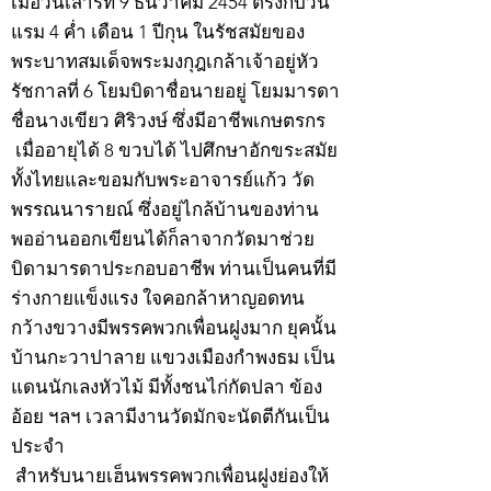
เมื่อวันเสาร์ที่ 9 ธันวาคม 2454 ตรงกับวัน
แรม 4 ค่ำ เดือน 1 ปีกุน ในรัชสมัยของ
พระบาทสมเด็จพระมงกุฎเกล้าเจ้าอยู่หัว
รัชกาลที่ 6 โยมบิดาชื่อนายอยู่ โยมมารดา
ชื่อนางเขียว ศิริวงษ์ ซึ่งมีอาชีพเกษตรกร
เมื่ออายุได้ 8 ขวบได้ ไปศึกษาอักขระสมัย
ทั้งไทยและขอมกับพระอาจารย์แก้ว วัด
พรรณนารายณ์ ซึ่งอยู่ไกล้บ้านของท่าน
พออ่านออกเขียนได้ก็ลาจากวัดมาช่วย
บิดามารดาประกอบอาชีพ ท่านเป็นคนที่มี
ร่างกายแข็งแรง ใจคอกล้าหาญอดทน
กว้างขวางมีพรรคพวกเพื่อนฝูงมาก ยุคนั้น
บ้านกะวาปาลาย แขวงเมืองกำพงธม เป็น
แดนนักเลงหัวไม้ มีทั้งชนไก่กัดปลา ข้อง
อ้อย ฯลฯ เวลามีงานวัดมักจะนัดตีกันเป็น
ประจำ
สำหรับนายเฮ็นพรรคพวกเพื่อนฝูงย่องให้