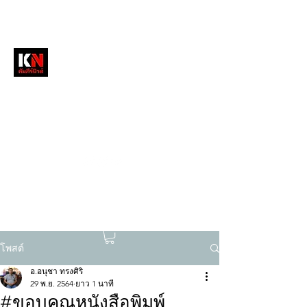
หนังสือพิมพ์คัมภีร์นิวส์
สื่อลึกวงการสงฆ์ เจาะตรงพระเครื่องดัง
tukompee07@gmail.com
0614034151
โพสต์
อ.อนุชา ทรงศิริ
29 พ.ย. 2564
ยาว 1 นาที
#ขอบคุณหนังสือพิมพ์