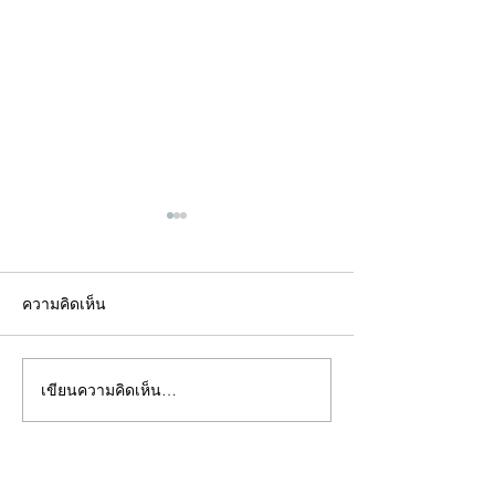
ความคิดเห็น
เขียนความคิดเห็น…
คอลัมน์"จับชีพจรวงการ
คอลัมน์"จับชีพจ
พระ"ประจำพุธที่ 29
พระ"ประจำอังคาร
กรกฎาคม 2569
กรกฎาคม 2569