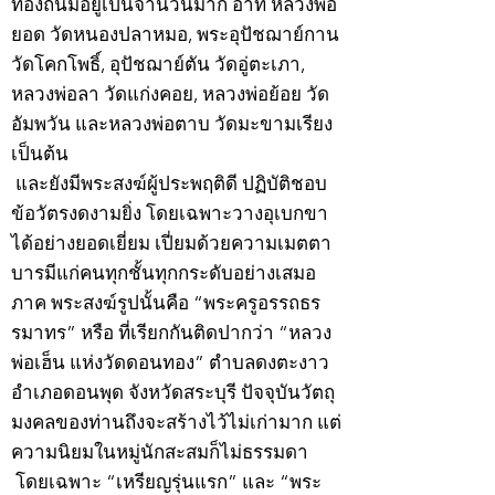
ท้องถิ่นมีอยู่เป็นจำนวนมาก อาทิ หลวงพ่อ
ยอด วัดหนองปลาหมอ, พระอุปัชฌาย์กาน
วัดโคกโพธิ์, อุปัชฌาย์ตัน วัดอู่ตะเภา,
หลวงพ่อลา วัดแก่งคอย, หลวงพ่อย้อย วัด
อัมพวัน และหลวงพ่อตาบ วัดมะขามเรียง
เป็นต้น
และยังมีพระสงฆ์ผู้ประพฤติดี ปฏิบัติชอบ
ข้อวัตรงดงามยิ่ง โดยเฉพาะวางอุเบกขา
ได้อย่างยอดเยี่ยม เปี่ยมด้วยความเมตตา
บารมีแก่คนทุกชั้นทุกกระดับอย่างเสมอ
ภาค พระสงฆ์รูปนั้นคือ “พระครูอรรถธร
รมาทร” หรือ ที่เรียกกันติดปากว่า “หลวง
พ่อเฮ็น แห่งวัดดอนทอง” ตำบลดงตะงาว
อำเภอดอนพุด จังหวัดสระบุรี ปัจจุบันวัตถุ
มงคลของท่านถึงจะสร้างไว้ไม่เก่ามาก แต่
ความนิยมในหมู่นักสะสมก็ไม่ธรรมดา
โดยเฉพาะ “เหรียญรุ่นแรก” และ “พระ