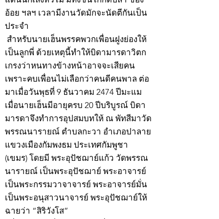
อ้อย ฯลฯ เวลามีงานวัดมักจะนัดตีกันเป็น
ประจำ
สำหรับนายเฮ็นพรรคพวกเพื่อนฝูงย่องให้
เป็นลูกพี่ ด้วยเหตุนี้ทำให้บิดามารดาวิตก
เกรงว่าหนทางข้างหน้าอาจจะเสียคน
เพราะคบเพื่อนไม่เลือกว่าคนดีคนพาล ต่อ
มาเมื่อวันพุธที่ 9 ธันวาคม 2474 ปีมะแม
เมื่อนายเฮ็นมีอายุครบ 20 ปีบริบูรณ์ บิดา
มารดาจึงทำการอุปสมบทให้ ณ พัทสีมาวัด
พรรณนารายณ์ ตำบลกะวา อำเภอปาลาย
แขวงเมืองกัมพงธม ประเทศกัมพูชา
(เขมร) โดยมี พระอุปัชฌาย์แก้ว วัดพรรณ
นารายณ์ เป็นพระอุปัชฌาย์ พระอาจารย์
เป็นพระกรรมวาจาจารย์ พระอาจารย์มั่น
เป็นพระอนุสาวนาจารย์ พระอุปัชฌาย์ให้
ฉายว่า “สิริวังโส”