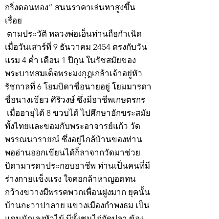
กริ่งดอนทอง” สนนราคาเล่นหาสูงขึ้น
เรื่อย
ตามประวัติ หลวงพ่อเฮ็นท่านถือกำเนิด
เมื่อวันเสาร์ที่ 9 ธันวาคม 2454 ตรงกับวัน
แรม 4 ค่ำ เดือน 1 ปีกุน ในรัชสมัยของ
พระบาทสมเด็จพระมงกุฎเกล้าเจ้าอยู่หัว
รัชกาลที่ 6 โยมบิดาชื่อนายอยู่ โยมมารดา
ชื่อนางเขียว ศิริวงษ์ ซึ่งมีอาชีพเกษตรกร
เมื่ออายุได้ 8 ขวบได้ ไปศึกษาอักขระสมัย
ทั้งไทยและขอมกับพระอาจารย์แก้ว วัด
พรรณนารายณ์ ซึ่งอยู่ไกล้บ้านของท่าน
พออ่านออกเขียนได้ก็ลาจากวัดมาช่วย
บิดามารดาประกอบอาชีพ ท่านเป็นคนที่มี
ร่างกายแข็งแรง ใจคอกล้าหาญอดทน
กว้างขวางมีพรรคพวกเพื่อนฝูงมาก ยุคนั้น
บ้านกะวาปาลาย แขวงเมืองกำพงธม เป็น
แดนนักเลงหัวไม้ มีทั้งชนไก่กัดปลา ข้อง