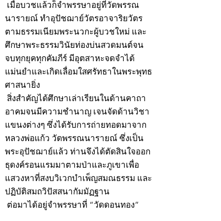
เมื่อบวชแล้วก็จำพรรษาอยู่ที่วัดพรรณ
นารายณ์ ทำอุปัชฌาย์วัตรอาจาริยวัตร
ตามธรรมเนียมพระนวกะผู้บวชใหม่ และ
ศึกษาพระธรรมวินัยท่องบ่นสวดมนต์จน
จบทุกยุคทุกคัมภีร์ มีอุตสาหะจดจำได้
แม่นยำและเกิดเลื่อมใสศรัทธาในพระพุทธ
ศาสนายิ่ง
สิ่งสำคัญได้ศึกษาเล่าเรียนในด้านคาถา
อาคมจนมีความชำนาญ เจนจัดด้านวิชา
แขนงต่างๆ ซึ่งได้รับการถ่ายทอดมาจาก
หลวงพ่อแก้ว วัดพรรณนารายณ์ ซึ่งเป็น
พระอุปัชฌาย์แล้ว ท่านจึงได้ตัดสินใจออก
ธุดงค์รอนแรมมาตามป่าและภูเขาเพื่อ
แสวงหาที่สงบวิเวกบำเพ็ญสมณธรรม และ
ปฏิบัติสมถวิปัสสนากัมมัฏฐาน
ต่อมาได้อยู่จำพรรษาที่ “วัดดอนทอง”
เมื่อปี 2479 ระหว่างจำพรรษาอยู่ที่นั่นได้