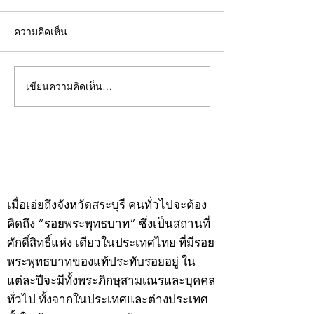
ความคิดเห็น
เขียนความคิดเห็น…
คอลัมน์"จับชีพจรวงการ
คอลัมน์"จับชีพจ
พระ"ประจำพุธที่ 29
พระ"ประจำอังคาร
กรกฎาคม 2569
กรกฎาคม 2569
©2020 by kampeenews. Proudly created with Wix.com
เมื่อเอ่ยถึงจังหวัดสระบุรี คนทั่วไปจะต้อง
คิดถึง “รอยพระพุทธบาท” ซึ่งเป็นสถานที่
ศักดิ์สิทธิ์แห่ง เดียวในประเทศไทย ที่มีรอย
พระพุทธบาทของแท้ประทับรอยอยู่ ใน
แต่ละปีจะมีทั้งพระภิกษุสามเณรและบุคคล
ทั่วไป ทั้งจากในประเทศและต่างประเทศ