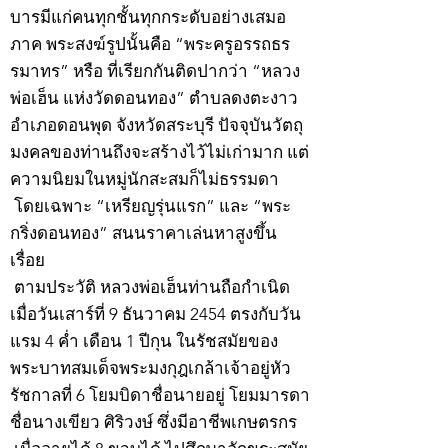
บารมีแก่คนทุกชั้นทุกกระดับอย่างเสมอ
ภาค พระสงฆ์รูปนั้นคือ “พระครูอรรถธร
รมาทร” หรือ ที่เรียกกันติดปากว่า “หลวง
พ่อเฮ็น แห่งวัดดอนทอง” ตำบลดงตะงาว
อำเภอดอนพุด จังหวัดสระบุรี ปัจจุบันวัตถุ
มงคลของท่านถึงจะสร้างไว้ไม่เก่ามาก แต่
ความนิยมในหมู่นักสะสมก็ไม่ธรรมดา
โดยเฉพาะ “เหรียญรุ่นแรก” และ “พระ
กริ่งดอนทอง” สนนราคาเล่นหาสูงขึ้น
เรื่อย
ตามประวัติ หลวงพ่อเฮ็นท่านถือกำเนิด
เมื่อวันเสาร์ที่ 9 ธันวาคม 2454 ตรงกับวัน
แรม 4 ค่ำ เดือน 1 ปีกุน ในรัชสมัยของ
พระบาทสมเด็จพระมงกุฎเกล้าเจ้าอยู่หัว
รัชกาลที่ 6 โยมบิดาชื่อนายอยู่ โยมมารดา
ชื่อนางเขียว ศิริวงษ์ ซึ่งมีอาชีพเกษตรกร