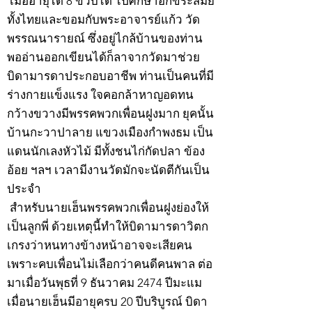
เมื่ออายุได้ 8 ขวบได้ ไปศึกษาอักขระสมัย
ทั้งไทยและขอมกับพระอาจารย์แก้ว วัด
พรรณนารายณ์ ซึ่งอยู่ไกล้บ้านของท่าน
พออ่านออกเขียนได้ก็ลาจากวัดมาช่วย
บิดามารดาประกอบอาชีพ ท่านเป็นคนที่มี
ร่างกายแข็งแรง ใจคอกล้าหาญอดทน
กว้างขวางมีพรรคพวกเพื่อนฝูงมาก ยุคนั้น
บ้านกะวาปาลาย แขวงเมืองกำพงธม เป็น
แดนนักเลงหัวไม้ มีทั้งชนไก่กัดปลา ข้อง
อ้อย ฯลฯ เวลามีงานวัดมักจะนัดตีกันเป็น
ประจำ
สำหรับนายเฮ็นพรรคพวกเพื่อนฝูงย่องให้
เป็นลูกพี่ ด้วยเหตุนี้ทำให้บิดามารดาวิตก
เกรงว่าหนทางข้างหน้าอาจจะเสียคน
เพราะคบเพื่อนไม่เลือกว่าคนดีคนพาล ต่อ
มาเมื่อวันพุธที่ 9 ธันวาคม 2474 ปีมะแม
เมื่อนายเฮ็นมีอายุครบ 20 ปีบริบูรณ์ บิดา