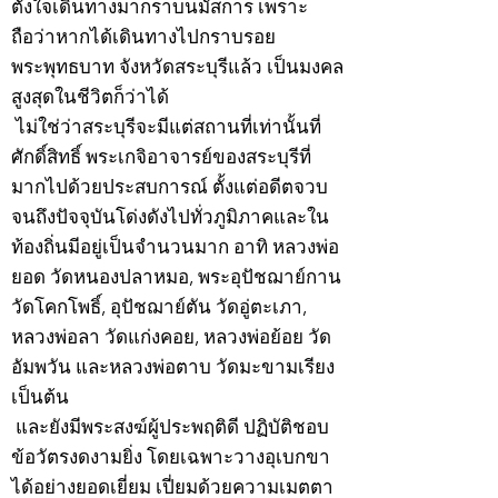
ตั้งใจเดินทางมากราบนมัสการ เพราะ
ถือว่าหากได้เดินทางไปกราบรอย
พระพุทธบาท จังหวัดสระบุรีแล้ว เป็นมงคล
สูงสุดในชีวิตก็ว่าได้
ไม่ใช่ว่าสระบุรีจะมีแต่สถานที่เท่านั้นที่
ศักดิ์สิทธิ์ พระเกจิอาจารย์ของสระบุรีที่
มากไปด้วยประสบการณ์ ตั้งแต่อดีตจวบ
จนถึงปัจจุบันโด่งดังไปทั่วภูมิภาคและใน
ท้องถิ่นมีอยู่เป็นจำนวนมาก อาทิ หลวงพ่อ
ยอด วัดหนองปลาหมอ, พระอุปัชฌาย์กาน
วัดโคกโพธิ์, อุปัชฌาย์ตัน วัดอู่ตะเภา,
หลวงพ่อลา วัดแก่งคอย, หลวงพ่อย้อย วัด
อัมพวัน และหลวงพ่อตาบ วัดมะขามเรียง
เป็นต้น
และยังมีพระสงฆ์ผู้ประพฤติดี ปฏิบัติชอบ
ข้อวัตรงดงามยิ่ง โดยเฉพาะวางอุเบกขา
ได้อย่างยอดเยี่ยม เปี่ยมด้วยความเมตตา