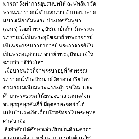
มารดาจึงทำการอุปสมบทให้ ณ พัทสีมาวัด
พรรณนารายณ์ ตำบลกะวา อำเภอปาลาย
แขวงเมืองกัมพงธม ประเทศกัมพูชา
(เขมร) โดยมี พระอุปัชฌาย์แก้ว วัดพรรณ
นารายณ์ เป็นพระอุปัชฌาย์ พระอาจารย์
เป็นพระกรรมวาจาจารย์ พระอาจารย์มั่น
เป็นพระอนุสาวนาจารย์ พระอุปัชฌาย์ให้
ฉายว่า “สิริวังโส”
เมื่อบวชแล้วก็จำพรรษาอยู่ที่วัดพรรณ
นารายณ์ ทำอุปัชฌาย์วัตรอาจาริยวัตร
ตามธรรมเนียมพระนวกะผู้บวชใหม่ และ
ศึกษาพระธรรมวินัยท่องบ่นสวดมนต์จน
จบทุกยุคทุกคัมภีร์ มีอุตสาหะจดจำได้
แม่นยำและเกิดเลื่อมใสศรัทธาในพระพุทธ
ศาสนายิ่ง
สิ่งสำคัญได้ศึกษาเล่าเรียนในด้านคาถา
อาคมจนมีความชำนาญ เจนจัดด้านวิชา