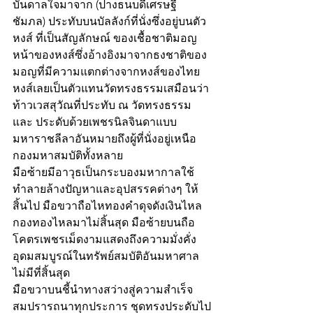
บันดาลใจมาจาก (ปางธนบดีเศรษฐี
ชัมภล) ประทับบนบัลลังก์ที่นั่งซึ่งอยู่บนตัว
หงส์ ที่เป็นสัญลักษณ์ ของเชื้อชาติมอญ 
หน้าของหงส์ซึ่งอ้างอิงมาจากธงชาติของ
มอญที่มีความแตกต่างจากหงส์ของไทย 
หงส์เลยเป็นตัวแทนวัดทรงธรรมเสมือนว่า
ท้าวเวสสุวัณที่ประทับ ณ วัดทรงธรรม
และ ประดับด้วยเพชรนิลจินดาแบบ
มหาราชลีลาอันหมายถึงผู้ที่นั่งอยู่เหนือ
กองมหาสมบัติทั้งหลาย 
มือซ้ายมีอาวุธเป็นกระบองมหากาลใช้
ทำลายล้างปัญหาและอุปสรรคต่างๆ ให้
สิ้นไป มือขวาถือไหทองคำดุจดังเงินไหล
กองทองไหลมาไม่สิ้นสุด มือซ้ายบนถือ
โคตรเพชรเม็ดงามแสดงถึงความมั่งคั่ง
อุดมสมบูรณ์ในทรัพย์สมบัติอันมหาศาล
ไม่มีที่สิ้นสุด 
มือขวาบนชี้นำทางสว่างสู่ความสำเร็จ
สมปรารถนาทุกประการ ชุดทรงประดับไป