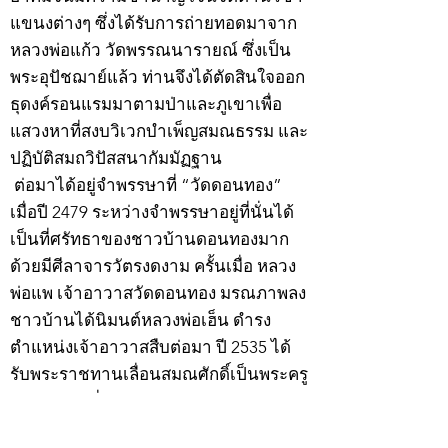
แขนงต่างๆ ซึ่งได้รับการถ่ายทอดมาจาก
หลวงพ่อแก้ว วัดพรรณนารายณ์ ซึ่งเป็น
พระอุปัชฌาย์แล้ว ท่านจึงได้ตัดสินใจออก
ธุดงค์รอนแรมมาตามป่าและภูเขาเพื่อ
แสวงหาที่สงบวิเวกบำเพ็ญสมณธรรม และ
ปฏิบัติสมถวิปัสสนากัมมัฏฐาน
ต่อมาได้อยู่จำพรรษาที่ “วัดดอนทอง”
เมื่อปี 2479 ระหว่างจำพรรษาอยู่ที่นั่นได้
เป็นที่ศรัทธาของชาวบ้านดอนทองมาก
ด้วยมีศีลาจารวัตรงดงาม ครั้นเมื่อ หลวง
พ่อแพ เจ้าอาวาสวัดดอนทอง มรณภาพลง
ชาวบ้านได้นิมนต์หลวงพ่อเฮ็น ดำรง
ตำแหน่งเจ้าอาวาสสืบต่อมา ปี 2535 ได้
รับพระราชทานเลื่อนสมณศักดิ์เป็นพระครู
สัญญาบัตรที่ “พระครูอรรถธรรมทร”
หลวงพ่อเฮ็น ได้สร้างมงคลวัตถุไว้หลาย