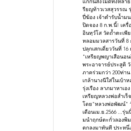
แก้กันสิ่งไม่ดีทั้งหลาย
รียญท้าวเวสสุวรรณ รุ
ปี่ฆ้อง เจ้าตำรับน้ำม
ปิดจอง 8 ก.พ.นี้! เ
อินทฺวํโส วัดถ้ำตะเพ
หลอมมวลสารวันที่ 8 ก
ปลุกเสกเดี่ยววันที่ 16
"เหรียญพญาเสือนอนกิน
พระอาจารย์ประสูติ ว
ภาคร่วมกว่า 200ท่า
เกล้านางนีใส่ในเบ้าห
รุ่งเรือง ลาภมาหาเอง 
เหรียญหลวงพ่อสำเร็จศ
โดย"หลวงพ่อพัฒน์" ว
เดือนเม.ย.2566 ...รุ่น
มนำฤกษ์ตะกั่วลองพิม
ตกลงมาทันที ประหนึ่