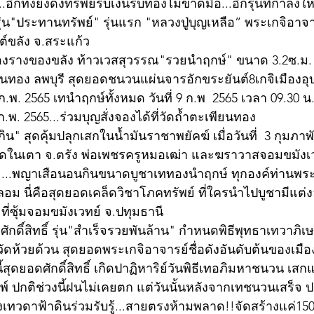
..อีกทั้งยังดึงทรัพย์รับเงินรับทองไม่ขาดมือ...อีกรุ่นที่กำลังให
่น"ประทานทรัพย์" รุ่นแรก "หลวงปู่บุญเหลือ” พระเกจิอาจา
นต์ขลัง จ.สระแก้ว 
ครื่องรางของขลัง ท้าวเวสสุวรรณ"รวยนำฤกษ์" ขนาด 3.2ซ.ม.
ียนทอง ลพบุรี สุดยอดชนวนแผ่นจารอักขระยันต์8เกจิเมืองอุบ
.พ. 2565 เทนำฤกษ์ทั้งหมด วันที่ 9 ก.พ  2565 เวลา 09.30 น
 ก.พ. 2565...ร่วมบุญสั่งจองได้ที่วัดถ้ำตะเพียนทอง 
" สุดคุ้มปลุกเสกในน้ำมันราชาพยัคฆ์ เมื่อวันที่  3 กุมภาพ
ัดในเตา จ.ตรัง พ่อเพชรครูหมอเฒ่า และฆราวาสจอมขมังเว
น ...พญาเสือนอนกินขนาดบูชาเททองนำฤกษ์ ทุกองค์ท่านพร
ลอม นี่คือสุดยอดเคล็ดวิชาโภคทรัพย์ ที่ใครนำไปบูชามีแต่
ที่ซุ้มจอมขมังเวทย์ จ.ปทุมธานี
ักดิ์สิทธิ์ รุ่น"สำเร็จรวยพันล้าน" กำหนดพิธีพุทธาเทวาภ
ัดห้วยด้วน สุดยอดพระเกจิอาจารย์ชื่อดังอันดับต้นของเม
นี้สุดยอดศักดิ์สิทธิ์ เกิดปาฏิหาริย์วันพิธีเทอภิมหาชนวน เสก
พ์ ปกติช่วงนี้ฝนไม่เคยตก แต่วันนั้นหลังจากเทชนวนเสร็จ 
งเทวดาฟ้าดินร่วมรับรู้...สายตรงห้ามพลาด!!จัดสร้างแค่15