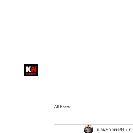
tukompee07@gmail.com
0614034151
หน้าหลัก
พระ
หนังสือพิมพ์คัมภีร์นิ
วส์
สื่อลึกวงการสงฆ์ เจาะตรงพระเครื่อง
ดัง
All Posts
อ.อนุชา ทรงศิริ
7 ก.