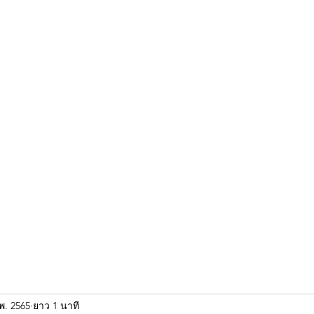
ขุนแผน khun paen
พระเก่าใหม่ยอดนิยม
ร้านพระเอกคัมภีร์
พระกริ
พ. 2565
ยาว 1 นาที