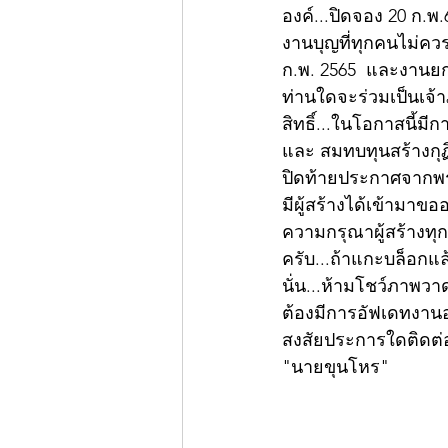
องค์...ปิดจอง 20 ก.พ.
งานบุญที่ทุกคนไม่ค
ก.พ. 2565  และงานยกช
ท่านใดจะร่วมเป็นเจ้า
สิทธิ์...ในโอกาสนี้
และ สมทบทุนสร้างกุฏ
ปิดท้ายประกาศจากพระค
มีผู้สร้างได้เข้ามาข
ความกรุณาผู้สร้างทุ
ครับ...ถ้าแกะบล็อกแล้
นั่น...ห้ามโชว์ภาพวาด
ต้องมีการอัฟเดทงานออ
สงสัยประการใดติดต่อ
"นายขุนโหร"