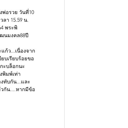
่อรวย วันที่10 
เวลา 15.59 น. 
64 พระพิ
วัฒนมงคล88ปี
ก้ว...เนื่องจาก
บียบเรียบร้อยขอ
รแกะบล็อกนะ
งพิมพ์เท่า
องทับกัน...และ
วกัน....หากมีข้อ