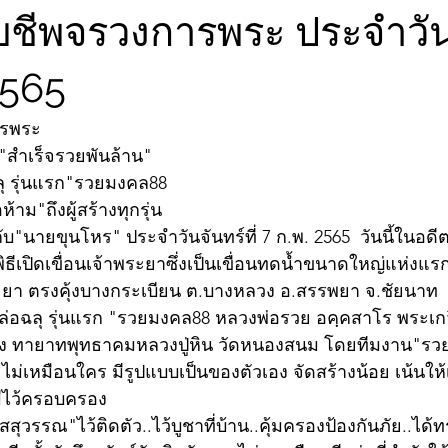
ับชีพจรวงการพระ ประจำวัน
 2565
ารพระ
สำเร็จรวยพันล้าน" 
ุ รุ่นแรก"รวยมงคล88 
้าม"ถึงผู้สร้างทุกรุ่น
นายขุนโหร" ประจำวันจันทร์ที่ 7 ก.พ. 2565  วันนี้ในอดีต : 
พิธีเปิดเขื่อนเจ้าพระยาซึ่งเป็นเขื่อนทดน้ำขนาดใหญ่แห่ง
พระยา ตรงคุ้งบางกระเบียน ต.บางหลวง อ.สรรพยา จ.ชัยนาท
ล่อฉลุ รุ่นแรก "รวยมงคล88 หลวงพ่อรวย อคฺคสาโร พระเกจิ
อง ทายาทพุทธาคมหลวงปู่หิน วัดหนองสนม โดยทีมงาน"
ไม่เหมือนใคร มีรูปแบบเป็นของตัวเอง จัดสร้างน้อย เน้นให
มีไว้ครอบครอง
วสสุวรรณ"ไว้ติดตัว..ไว้บูชาที่บ้าน..คุ้มครองป้องกันภัย..ได้