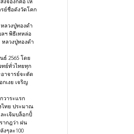
้สั่งจองก็คือ เห
รย์ชื่อดังวัดโคก
 หลวงปู่ทองดำ 
ลฯ พิธีเทหล่อ
. หลวงปู่ทองดำ
ันธ์ 2565 โดย
ทย์ทั่วไทยทุก
ะอาจารย์จะตัด
งอกเงย เจริญ
ิเษกวาระแรก
ืองไทย ประมาณ
และเจิมบล็อกปั้
ปรากฎว่า ฝน
0ลังๆละ100 