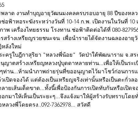
65
วรพลาด งานทำบุญอายุวัฒนมงคลครบรอบอายุ 88 ปีของหลวงพ
่อฟ้าหอระฆังระหว่างวันที่ 10-14 ก.พ. เปิดงานในวันที่ 10 
ภาพ เครื่องไทยธรรม โรงทาน ช่อฟ้าติดต่อได้ที่ 080-82795
มีการสร้างเหรียญรวยชนะจน  เพื่อนำรายได้จัดงานฉลองอายุ
ิหลังใหม่
รูใบฎีกาสุริยา "หลวงพี่น้อย"  วัดป่าใต้พัฒนาราม จ.สระแ
ออนุญาตสร้างเหรียญหลวงปู่บุดดาหลายท่าน...เพื่อให้เป็นระเ
กๆท่าน...ห้ามนำภาพถ่ายรุ่นที่ขออนุญาตไว้มาโชว์ก่อนกา
วเปิดจองได้ แต่ต้องเป็นเหรียญจริงเท่านั้นหรือเป็นตะกั่วลอ
ลายเส้นเด็ดขาด...ทั้งนี้เพื่อป้องกันการเปิดทับกันหรือเปิดจ
กมาให้เห็นเป็นระยะๆ...จึงแจ้งมาให้ผู้สร้างรับทราบโดยทั่
หลวงพี่โดยตรง..092-7362978... สวัสดี