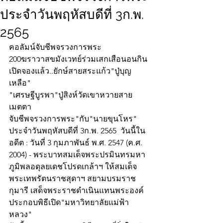
ประจำวันพฤหัสบดีที่ 3ก.พ.
2565
คอลัมน์จับชีพจรวงการพระ
200ฆราวาสขมังเวทย์ร่วมเสกเสือนอนกิน
เปิดจองแล้ว..ยักษ์สายสระแก้ว"ปู่บุญ
เหลือ"
"เศรษฐีบูรพา"ปู่สิงห์วัดเขาหวายสาย
เมตตา
จับชีพจรวงการพระ"กับ"นายขุนโหร" 
ประจำวันพฤหัสบดีที่ 3ก.พ. 2565  วันนี้ใน
อดีต : วันที่ 3 กุมภาพันธ์ พ.ศ. 2547 (ค.ศ. 
2004) - พระบาทสมเด็จพระปรมินทรมหา
ภูมิพลอดุลยเดชโปรดเกล้าฯ ให้สมเด็จ
พระเทพรัตนราชสุดาฯ สยามบรมราช
กุมารี เสด็จพระราชดำเนินแทนพระองค์
ประกอบพิธีเปิด"มหาวิทยาลัยแม่ฟ้า
หลวง"