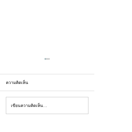
ความคิดเห็น
เขียนความคิดเห็น…
คอลัมน์"จับชีพจรวงการ
คอลัมน์"จับชีพจ
พระ"ประจำพุธที่ 29
พระ"ประจำอังคาร
กรกฎาคม 2569
กรกฎาคม 2569