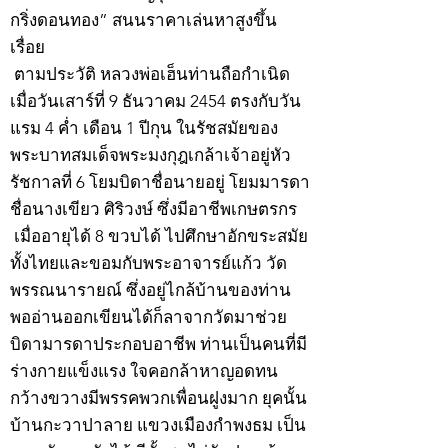
กริ่งดอนทอง” สนนราคาเล่นหาสูงขึ้น
เรื่อย
ตามประวัติ หลวงพ่อเฮ็นท่านถือกำเนิด
เมื่อวันเสาร์ที่ 9 ธันวาคม 2454 ตรงกับวัน
แรม 4 ค่ำ เดือน 1 ปีกุน ในรัชสมัยของ
พระบาทสมเด็จพระมงกุฎเกล้าเจ้าอยู่หัว
รัชกาลที่ 6 โยมบิดาชื่อนายอยู่ โยมมารดา
ชื่อนางเขียว ศิริวงษ์ ซึ่งมีอาชีพเกษตรกร
เมื่ออายุได้ 8 ขวบได้ ไปศึกษาอักขระสมัย
ทั้งไทยและขอมกับพระอาจารย์แก้ว วัด
พรรณนารายณ์ ซึ่งอยู่ไกล้บ้านของท่าน
พออ่านออกเขียนได้ก็ลาจากวัดมาช่วย
บิดามารดาประกอบอาชีพ ท่านเป็นคนที่มี
ร่างกายแข็งแรง ใจคอกล้าหาญอดทน
กว้างขวางมีพรรคพวกเพื่อนฝูงมาก ยุคนั้น
บ้านกะวาปาลาย แขวงเมืองกำพงธม เป็น