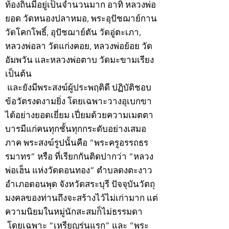
ท้องถิ่นมีอยู่เป็นจำนวนมาก อาทิ หลวงพ่อ
ยอด วัดหนองปลาหมอ, พระอุปัชฌาย์กาน
วัดโคกโพธิ์, อุปัชฌาย์ตัน วัดอู่ตะเภา,
หลวงพ่อลา วัดแก่งคอย, หลวงพ่อย้อย วัด
อัมพวัน และหลวงพ่อตาบ วัดมะขามเรียง
เป็นต้น
และยังมีพระสงฆ์ผู้ประพฤติดี ปฏิบัติชอบ
ข้อวัตรงดงามยิ่ง โดยเฉพาะวางอุเบกขา
ได้อย่างยอดเยี่ยม เปี่ยมด้วยความเมตตา
บารมีแก่คนทุกชั้นทุกกระดับอย่างเสมอ
ภาค พระสงฆ์รูปนั้นคือ “พระครูอรรถธร
รมาทร” หรือ ที่เรียกกันติดปากว่า “หลวง
พ่อเฮ็น แห่งวัดดอนทอง” ตำบลดงตะงาว
อำเภอดอนพุด จังหวัดสระบุรี ปัจจุบันวัตถุ
มงคลของท่านถึงจะสร้างไว้ไม่เก่ามาก แต่
ความนิยมในหมู่นักสะสมก็ไม่ธรรมดา
โดยเฉพาะ “เหรียญรุ่นแรก” และ “พระ