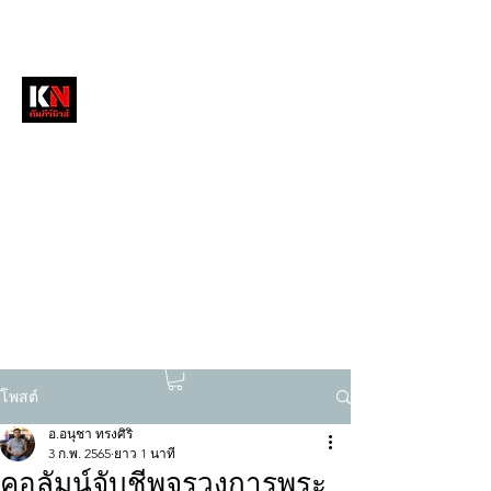
หนังสือพิมพ์คัมภีร์นิวส์
สื่อลึกวงการสงฆ์ เจาะตรงพระเครื่องดัง
tukompee07@gmail.com
0614034151
โพสต์
อ.อนุชา ทรงศิริ
3 ก.พ. 2565
ยาว 1 นาที
คอลัมน์จับชีพจรวงการพระ