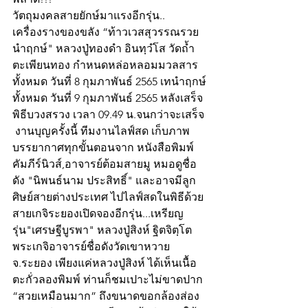
วัตถุมงคลสายยักษ์มาแรงอีกรุ่น.. 
เครื่องรางของขลัง “ท้าวเวสสุวรรณรวย
นำฤกษ์" หลวงปู่ทองดำ อินทฺวํโส วัดถ้ำ
ตะเพียนทอง กำหนดหล่อหลอมมวลสาร
ทั้งหมด วันที่ 8 กุมภาพันธ์ 2565 เทนำฤกษ์
ทั้งหมด วันที่ 9 กุมภาพันธ์ 2565 หลังเสร็จ
พิธีบวงสรวง เวลา 09.49 น.จนกว่าจะเสร็จ 
 งานบุญครั้งนี้ ทีมงานไลฟ์สด เก็บภาพ
บรรยากาศทุกขั้นตอนจาก หนังสือพิมพ์
คัมภีร์นิวส์,อาจารย์ต้อมสายมู หมอดูชื่อ
ดัง "นิพนธ์นาม ประสิทธิ์" และอาจมีลูก
ศิษย์สายต่างประเทศ ไปไลฟ์สดในพิธีด้วย 
สายเกจิระยองเปิดจองอีกรุ่น...เหรียญ
รุ่น"เศรษฐีบูรพา" หลวงปู่สิงห์ ฐิตจิตฺโต 
พระเกจิอาจารย์ชื่อดังวัดเขาหวาย 
จ.ระยอง เพียงแค่หลวงปู่สิงห์ ได้เห็นเนื้อ
ตะกั่วลองพิมพ์ ท่านก็ชมเปาะไม่ขาดปาก 
“สวยเหมือนมาก” ถึงขนาดขอกล้องส่อง