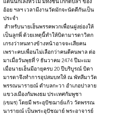
แดนนักเลงหัวไม้ มีทั้งชนไก่กัดปลา ข้อง
อ้อย ฯลฯ เวลามีงานวัดมักจะนัดตีกันเป็น
ประจำ
สำหรับนายเฮ็นพรรคพวกเพื่อนฝูงย่องให้
เป็นลูกพี่ ด้วยเหตุนี้ทำให้บิดามารดาวิตก
เกรงว่าหนทางข้างหน้าอาจจะเสียคน
เพราะคบเพื่อนไม่เลือกว่าคนดีคนพาล ต่อ
มาเมื่อวันพุธที่ 9 ธันวาคม 2474 ปีมะแม
เมื่อนายเฮ็นมีอายุครบ 20 ปีบริบูรณ์ บิดา
มารดาจึงทำการอุปสมบทให้ ณ พัทสีมาวัด
พรรณนารายณ์ ตำบลกะวา อำเภอปาลาย
แขวงเมืองกัมพงธม ประเทศกัมพูชา
(เขมร) โดยมี พระอุปัชฌาย์แก้ว วัดพรรณ
นารายณ์ เป็นพระอุปัชฌาย์ พระอาจารย์
เป็นพระกรรมวาจาจารย์ พระอาจารย์มั่น
เป็นพระอนุสาวนาจารย์ พระอุปัชฌาย์ให้
ฉายว่า “สิริวังโส”