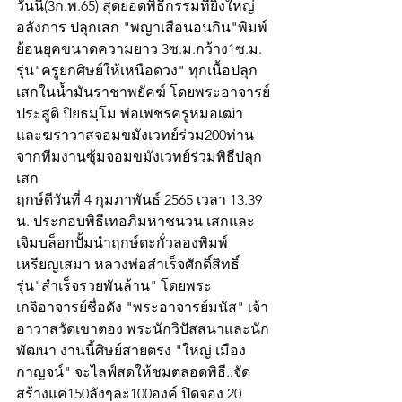
วันนี้(3ก.พ.65) สุดยอดพิธีกรรมที่ยิ่งใหญ่
อลังการ ปลุกเสก "พญาเสือนอนกิน"พิมพ์
ย้อนยุคขนาดความยาว 3ซ.ม.กว้าง1ซ.ม. 
รุ่น"ครูยกศิษย์ให้เหนือดวง" ทุกเนื้อปลุก
เสกในน้ำมันราชาพยัคฆ์ โดยพระอาจารย์
ประสูติ ปิยธมฺโม พ่อเพชรครูหมอเฒ่า 
และฆราวาสจอมขมังเวทย์ร่วม200ท่าน 
จากทีมงานซุ้มจอมขมังเวทย์ร่วมพิธีปลุก
เสก 
ฤกษ์ดีวันที่ 4 กุมภาพันธ์ 2565 เวลา 13.39 
น. ประกอบพิธีเทอภิมหาชนวน เสกและ
เจิมบล็อกปั้มนำฤกษ์ตะกั่วลองพิมพ์ 
เหรียญเสมา หลวงพ่อสำเร็จศักดิ์สิทธิ์ 
รุ่น"สำเร็จรวยพันล้าน" โดยพระ
เกจิอาจารย์ชื่อดัง "พระอาจารย์มนัส" เจ้า
อาวาสวัดเขาตอง พระนักวิปัสสนาและนัก
พัฒนา งานนี้ศิษย์สายตรง "ใหญ่ เมือง 
กาญจน์" จะไลฟ์สดให้ชมตลอดพิธี..จัด
สร้างแค่150ลังๆละ100องค์ ปิดจอง 20 