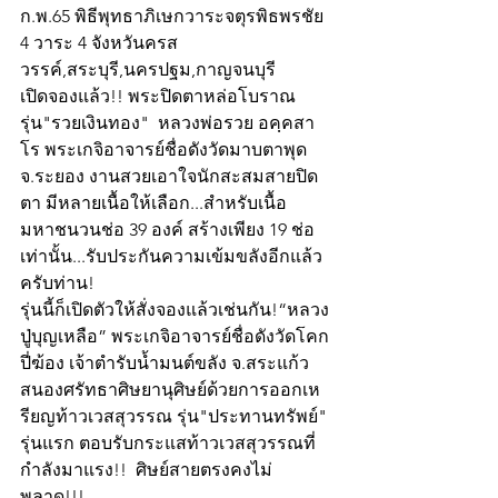
ก.พ.65 พิธีพุทธาภิเษกวาระจตุรพิธพรชัย 
4 วาระ 4 จังหวันครส
วรรค์,สระบุรี,นครปฐม,กาญจนบุรี
เปิดจองแล้ว!! พระปิดตาหล่อโบราณ
รุ่น"รวยเงินทอง"  หลวงพ่อรวย อคฺคสา
โร พระเกจิอาจารย์ชื่อดังวัดมาบตาพุด 
จ.ระยอง งานสวยเอาใจนักสะสมสายปิด
ตา มีหลายเนื้อให้เลือก...สำหรับเนื้อ
มหาชนวนช่อ 39 องค์ สร้างเพียง 19 ช่อ
เท่านั้น...รับประกันความเข้มขลังอีกแล้ว
ครับท่าน!
รุ่นนี้ก็เปิดตัวให้สั่งจองแล้วเช่นกัน!“หลวง
ปู่บุญเหลือ” พระเกจิอาจารย์ชื่อดังวัดโคก
ปี่ฆ้อง เจ้าตำรับน้ำมนต์ขลัง จ.สระแก้ว  
สนองศรัทธาศิษยานุศิษย์ด้วยการออกเห
รียญท้าวเวสสุวรรณ รุ่น"ประทานทรัพย์" 
รุ่นแรก ตอบรับกระแสท้าวเวสสุวรรณที่
กำลังมาแรง!!  ศิษย์สายตรงคงไม่
พลาด!!!