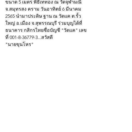
ขนาด 5 เมตร พิธีเททอง ณ วัดจุฬามณี 
จ.สมุทรสง คราม วันอาทิตย์ 6 มีนาคม 
2565 นำมาประดิษ ฐาน ณ วัดแค ต.รั้ว
ใหญ่ อ.เมือง จ.สุพรรณบุรี ร่วมบุญได้ที่ 
ธนาคาร กสิกรไทยชื่อบัญชี "วัดแค" เลข
ที่ 001-8-36779-3...สวัสดี
"นายขุนโหร"