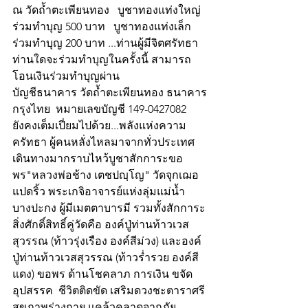
ณ วัดถ้ำตะเพียนทอง   บูชาทองแท่งใหญ่ 
ร่วมทำบุญ 500 บาท   บูชาทองแท่งเล็ก 
ร่วมทำบุญ 200 บาท ...ท่านผู้มีจิตศรัทธา
ท่านใดจะร่วมทำบุญในครั้งนี้ สามารถ
โอนเงินร่วมทำบุญผ่าน
บัญชีธนาคาร วัดถ้ำตะเพียนทอง ธนาคาร
กรุงไทย  หมายเลขบัญชี 149-0427082
ยังคงเต็มเปี่ยมไปด้วย...พลังแห่งความ
ครัทธา ผู้คนหลั่งไหลมาจากทั่วประเทศ
เดินทางมากราบไหว้บูชาสักการะขอ
พร"หลวงพ่อช้าง เตชปญฺโญ" วัดจุกเฌอ
แปดริ้ว พระเกจิอาจารย์แห่งลุ่มแม่น้ำ
บางปะกง ผู้มีเมตตาบารมี รวมทั้งสักการะ
สิ่งศักดิ์สิทธิ์คู่วัดคือ องค์ปู่ท่านท้าวเวส
สุวรรณ (ท้าวรุ่งเรือง องค์สีม่วง) และองค์
ปู่ท่านท้าวเวสสุวรรณ (ท้าวร่ำรวย องค์สี
แดง) ขอพร ด้านโชคลาภ การเงิน ขจัด
อุปสรรค  ชีวิตติดขัด เสริมดวงชะตาราศรี 
สุขภาพร่างกาย แคล้วคลาดจากภัย