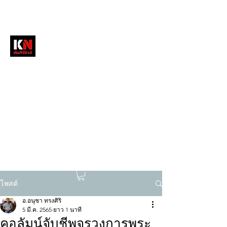
หนังสือพิมพ์คัมภีร์นิวส์
สื่อลึกวงการสงฆ์ เจาะตรงพระเครื่องดัง
tukompee07@gmail.com
0614034151
โพสต์
อ.อนุชา ทรงศิริ
5 มี.ค. 2565
ยาว 1 นาที
คอลัมน์จับชีพจรวงการพระ