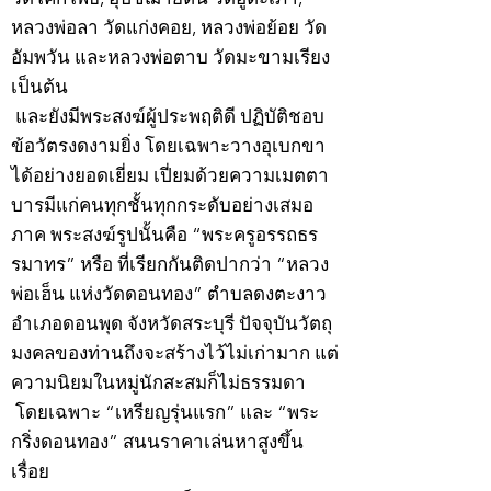
หลวงพ่อลา วัดแก่งคอย, หลวงพ่อย้อย วัด
อัมพวัน และหลวงพ่อตาบ วัดมะขามเรียง
เป็นต้น
และยังมีพระสงฆ์ผู้ประพฤติดี ปฏิบัติชอบ
ข้อวัตรงดงามยิ่ง โดยเฉพาะวางอุเบกขา
ได้อย่างยอดเยี่ยม เปี่ยมด้วยความเมตตา
บารมีแก่คนทุกชั้นทุกกระดับอย่างเสมอ
ภาค พระสงฆ์รูปนั้นคือ “พระครูอรรถธร
รมาทร” หรือ ที่เรียกกันติดปากว่า “หลวง
พ่อเฮ็น แห่งวัดดอนทอง” ตำบลดงตะงาว
อำเภอดอนพุด จังหวัดสระบุรี ปัจจุบันวัตถุ
มงคลของท่านถึงจะสร้างไว้ไม่เก่ามาก แต่
ความนิยมในหมู่นักสะสมก็ไม่ธรรมดา
โดยเฉพาะ “เหรียญรุ่นแรก” และ “พระ
กริ่งดอนทอง” สนนราคาเล่นหาสูงขึ้น
เรื่อย