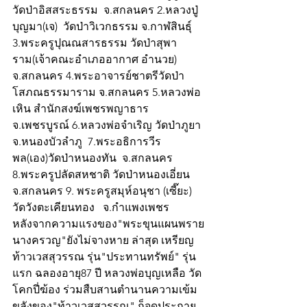
วัดป่าอิสสระธรรม  จ.สกลนคร 2.หลวงปู่
บุญมา(เจ)  วัดป่าวิเวกธรรม จ.กาฬสินธุ์  
3.พระครูปุณณสารธรรม วัดป่าสุพา
ราม(เจ้าคณะอำเภออากาศ อำนวย) 
จ.สกลนคร 4.พระอาจารย์ชาตรีวัดป่า
โสภณธรรมาราม จ.สกลนคร 5.หลวงพ่อ
เหิน สำนักสงฆ์เพชรพญาธาร 
จ.เพชรบูรณ์ 6.หลวงพ่อจำเริญ วัดป่าภูยา  
จ.หนองบัวลำภู  7.พระอธิการวีร
พล(เอง)วัดป่าหนองทัน  จ.สกลนคร 
8.พระครูปลัดสหชาติ วัดป่าหนองเอี่ยน   
จ.สกลนคร 9. พระครูสมุห์อนุชา (เซี๊ยะ) 
วัดวังตะเคียนทอง   จ.กำแพงเพชร
หลังจากความแรงของ"พระขุนแผนพราย
นางครวญ"ยังไม่จางหาย ล่าสุด เหรียญ
ท้าวเวสสุวรรณ รุ่น"ประทานทรัพย์" รุ่น
แรก ฉลองอายุ87 ปี หลวงพ่อบุญเหลือ วัด
โคกปี่ฆ้อง ร่วมสืบสานตำนานความเข้ม
ขลังของ"ท้าวเวสสุวรรณ" ก็จุดประกาย