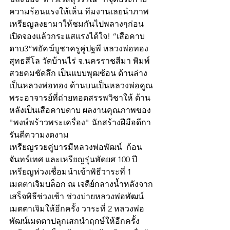
ความร้อนแรงให้เห็น ทีมงานเลยนำภาพ
เหรียญลงยามาให้ชมกันไปพลางๆก่อน
เปิดจองแล้วกระแสแรงได้ใจ! “เสือคาบ
ดาบ3”พยัคฆ์บูชาครูคู่ปฐพี หลวงพ่อทอง 
สุทธสีโล วัดบ้านไร่ จ.นครราชสีมา พิมพ์
สวยคมชัดลึก เป็นแบบพุฒซ้อน ด้านล่าง
เป็นหลวงพ่อทอง ด้านบนเป็นหลวงพ่อคูณ 
พระอาจารย์ที่ถ่ายทอดสรรพวิชาให้ ด้าน
หลังเป็นเสือคาบดาบ ผลงานคุณภาพของ 
"พงษ์พร้าวพระเครื่อง" นักสร้างฝีมือดีกา
รันตีความงดงาม 
เหรียญรวยคู่บารมีหลวงพ่อพัฒน์  ก้อน
จันทร์เทศ และเหรียญรุ่นพัดยศ 100 ปี 
เหรียญห่วงเชื่อมนำเข้าพิธีวาระที่ 1 
เมตตาเจิมบล็อก ณ เจดีย์กลางน้ำหลังจาก
เสร็จพิธีช่วงเช้า ช่วงบ่ายหลวงพ่อพัฒน์ 
เมตตาเจิมให้อีกครั้ง วาระที่ 2 หลวงพ่อ
พัฒน์เมตตาปลุกเสกนำฤกษ์ให้อีกครั้ง 