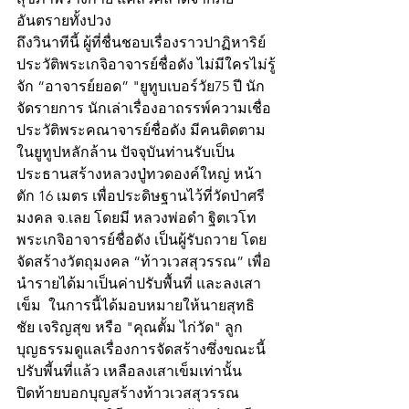
อันตรายทั้งปวง
ถึงวินาทีนี้ ผู้ที่ชื่นชอบเรื่องราวปาฏิหาริย์ 
ประวัติพระเกจิอาจารย์ชื่อดัง ไม่มีใครไม่รู้
จัก “อาจารย์ยอด” "ยูทูบเบอร์วัย75 ปี นัก
จัดรายการ นักเล่าเรื่องอาถรรพ์ความเชื่อ 
ประวัติพระคณาจารย์ชื่อดัง มีคนติดตาม
ในยูทูปหลักล้าน ปัจจุบันท่านรับเป็น
ประธานสร้างหลวงปู่ทวดองค์ใหญ่ หน้า
ตัก 16 เมตร เพื่อประดิษฐานไว้ที่วัดป่าศรี
มงคล จ.เลย โดยมี หลวงพ่อดำ ฐิตเวโท 
พระเกจิอาจารย์ชื่อดัง เป็นผู้รับถวาย โดย
จัดสร้างวัตถุมงคล “ท้าวเวสสุวรรณ” เพื่อ
นำรายได้มาเป็นค่าปรับพื้นที่ และลงเสา
เข็ม  ในการนี้ได้มอบหมายให้นายสุทธิ
ชัย เจริญสุข หรือ "คุณตั้ม ไก่วัด" ลูก
บุญธรรมดูแลเรื่องการจัดสร้างซึ่งขณะนี้
ปรับพี้นที่แล้ว เหลือลงเสาเข็มเท่านั้น 
ปิดท้ายบอกบุญสร้างท้าวเวสสุวรรณ