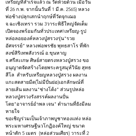
เหรียญที่สำเร็จแล้ว ณ วัดห้วยด้วน เมื่อวัน
ที่ 26 ก.พ. จากนั้นวันที่ 1 มี.ค. 2565) หลวง
พ่อช้างปลุกเสกนำฤกษ์ที่วัดจุกเฌอ 
จ.ฉะเชิงเทรา รวม 3วาระพิธีใหญ่จัดเต็ม
เปิดจองพร้อมกันทั่วประเทศ!เหรียญ-รูป
หล่อลอยองค์หลวงปู่สรวงรุ่น"รวย
อัศจรรย์” หลวงพ่อพรชัย พุทธสาโร ที่พัก
สงฆ์สิริเทพสังวรณ์ อ.ขุนหาญ 
จ.ศรีสะเกษ ศิษย์สายตรงหลวงปู่สรวง ขอ
อนุญาตจัดสร้างโดยพระครูสมุห์วินัย สุทธ
สีโล  สำหรับเหรียญหลวงปู่สรวง ผลงาน
แกะสดสายมีด(ไม่มีปั่นย่อ)เอกลักษณ์ที่
ลายเส้น ผลงาน"ช่างโต้ง" ส่วนรูปหล่อ
หลวงปู่สรวงรังสรรค์ผลงานปั่น
โดย"อาจารย์อำพล เจน" ตำนานที่ยังมีลม
หายใจ
ขอเชิญร่วมเป็นเจ้าภาพบูชาทองแท่ง หล่อ
พระมหาเศรษฐีนวโกฏิองค์ใหญ่ ขนาด
หน้าตัก 5 เมตร  (หล่อส่วนเศียร) วาระที่ 2 