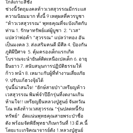
ใกล้เกาะสีชัง
ช่วงนี้วัตถุมงคลท้าวเวสสุวรรณมีกระแส
ความนิยมมาก ทั้งนี้ 9 เหตุผลที่ควรบูชา 
“ท้าวเวสสุวรรณ” พุทธคุณที่จะบังเกิดกับ
ท่าน 1. รักษาทรัพย์แด่ผู้บูชา  2. "เวส" 
แปลว่าพ่อค้า "สุวรรณ" แปลว่าทอง อัน
เป็นมงคล 3. ส่งเสริมคนดี มีศีล 4. ป้องกัน
ภูติผีปีศาจ  5. คุ้มครองเด็กแรกเกิด 
โบราณจะนำยันต์ติดเหนือเปลเด็ก 6. อายุ
ยืนยาว 7. สนับสนุนการปฏิบัติธรรมให้
ก้าว หน้า 8. เหมาะกับผู้ที่ทำงานเสี่ยงภัย 
9. ปรับแก้ฮวงจุ้ยได้
รุ่นนี้น่าสนใจ! "ยักษ์สายป่า"เหรียญท้าว
เวสสุวรรณ พิมพ์จำปีอีกรุ่นที่งดงามเกิน
ห้ามใจ!! เหรียญยืนหลวงปู่สูนย์ จันทวัณ
โณ หลังท้าวเวสสุวรรณ "รุ่นปลดหนี้รับ
ทรัพย์"  อัดแน่นพุทธคุณสายพระป่าชื่อ
ดัง พร้อมจัดพิธีพุทธาภิเษกวันที่ 13 มี.ค.นี้ 
โดยะระเกจิคณาจารย์ดัง 1.หลวงปู่สูนย์ 