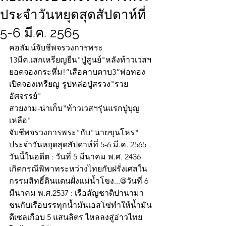
ประจำวันหยุดสุดสัปดาห์ที่
5-6 มี.ค. 2565
คอลัมน์จับชีพจรวงการพระ
13มีค.เสกเหรียญยืน"ปู่สูนย์"หลังท้าวเวสฯ
ยอดจองกระหึ่ม!“เสือคาบดาบ3”พ่อทอง
เปิดจองเหรียญ-รูปหล่อปู่สรวง"รวย
อัศจรรย์"
สวยงาม-น่าเก็บ"ท้าวเวสฯรุ่นแรกปู่บุญ
เหลือ"
จับชีพจรวงการพระ"กับ"นายขุนโหร" 
ประจำวันหยุดสุดสัปดาห์ที่ 5-6 มี.ค. 2565  
วันนี้ในอดีต : วันที่ 5 มีนาคม พ.ศ. 2436 
เกิดกรณีพิพาทระหว่างไทยกับฝรั่งเศสใน
กรรมสิทธิ์ดินแดนฝั่งแม่น้ำโขง...@วันที่ 6 
มีนาคม พ.ศ.2537 : เรือสัญชาติปานามา
ชนกับเรือบรรทุกน้ำมันเอสโซ่ทำให้น้ำมัน
ดีเซลเกือบ 5 แสนลิตร ไหลลงสู่อ่าวไทย