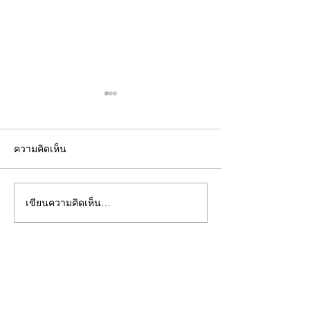
ความคิดเห็น
เขียนความคิดเห็น…
คอลัมน์"จับชีพจรวงการ
คอลัมน์"จับชีพจ
พระ"ประจำพุธที่ 29
พระ"ประจำอังคาร
กรกฎาคม 2569
กรกฎาคม 2569
©2020 by kampeenews. Proudly created with Wix.com