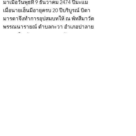
มาเมื่อวันพุธที่ 9 ธันวาคม 2474 ปีมะแม
เมื่อนายเฮ็นมีอายุครบ 20 ปีบริบูรณ์ บิดา
มารดาจึงทำการอุปสมบทให้ ณ พัทสีมาวัด
พรรณนารายณ์ ตำบลกะวา อำเภอปาลาย
แขวงเมืองกัมพงธม ประเทศกัมพูชา
(เขมร) โดยมี พระอุปัชฌาย์แก้ว วัดพรรณ
นารายณ์ เป็นพระอุปัชฌาย์ พระอาจารย์
เป็นพระกรรมวาจาจารย์ พระอาจารย์มั่น
เป็นพระอนุสาวนาจารย์ พระอุปัชฌาย์ให้
ฉายว่า “สิริวังโส”
เมื่อบวชแล้วก็จำพรรษาอยู่ที่วัดพรรณ
นารายณ์ ทำอุปัชฌาย์วัตรอาจาริยวัตร
ตามธรรมเนียมพระนวกะผู้บวชใหม่ และ
ศึกษาพระธรรมวินัยท่องบ่นสวดมนต์จน
จบทุกยุคทุกคัมภีร์ มีอุตสาหะจดจำได้
แม่นยำและเกิดเลื่อมใสศรัทธาในพระพุทธ
ศาสนายิ่ง