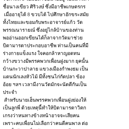
ชื่อนางเขียว ศิริวงษ์ ซึ่งมีอาชีพเกษตรกร
เมื่ออายุได้ 8 ขวบได้ ไปศึกษาอักขระสมัย
ทั้งไทยและขอมกับพระอาจารย์แก้ว วัด
พรรณนารายณ์ ซึ่งอยู่ไกล้บ้านของท่าน
พออ่านออกเขียนได้ก็ลาจากวัดมาช่วย
บิดามารดาประกอบอาชีพ ท่านเป็นคนที่มี
ร่างกายแข็งแรง ใจคอกล้าหาญอดทน
กว้างขวางมีพรรคพวกเพื่อนฝูงมาก ยุคนั้น
บ้านกะวาปาลาย แขวงเมืองกำพงธม เป็น
แดนนักเลงหัวไม้ มีทั้งชนไก่กัดปลา ข้อง
อ้อย ฯลฯ เวลามีงานวัดมักจะนัดตีกันเป็น
ประจำ
สำหรับนายเฮ็นพรรคพวกเพื่อนฝูงย่องให้
เป็นลูกพี่ ด้วยเหตุนี้ทำให้บิดามารดาวิตก
เกรงว่าหนทางข้างหน้าอาจจะเสียคน
เพราะคบเพื่อนไม่เลือกว่าคนดีคนพาล ต่อ