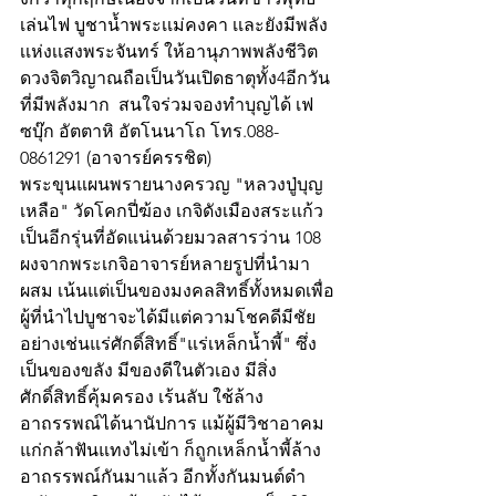
เล่นไฟ บูชาน้ำพระเเม่คงคา เเละยังมีพลัง
เเห่งเเสงพระจันทร์ ให้อานุภาพพลังชีวิต
ดวงจิตวิญาณถือเป็นวันเปิดธาตุทั้ง4อีกวัน
ที่มีพลังมาก  สนใจร่วมจองทำบุญได้ เฟ
ซบุ๊ก อัตตาหิ อัตโนนาโถ โทร.088-
0861291 (อาจารย์ครรชิต)
พระขุนแผนพรายนางครวญ "หลวงปู่บุญ
เหลือ" วัดโคกปี่ฆ้อง เกจิดังเมืองสระแก้ว
เป็นอีกรุ่นที่อัดแน่นด้วยมวลสารว่าน 108 
ผงจากพระเกจิอาจารย์หลายรูปที่นำมา
ผสม เน้นแต่เป็นของมงคลสิทธิ์ทั้งหมดเพื่อ
ผู้ที่นำไปบูชาจะได้มีแต่ความโชคดีมีชัย 
อย่างเช่นแร่ศักดิ์สิทธิ์"แร่เหล็กน้ำพี้" ซึ่ง
เป็นของขลัง มีของดีในตัวเอง มีสิ่ง
ศักดิ์สิทธิ์คุ้มครอง เร้นลับ ใช้ล้าง
อาถรรพณ์ได้นานัปการ แม้ผู้มีวิชาอาคม
แก่กล้าฟันแทงไม่เข้า ก็ถูกเหล็กน้ำพี้ล้าง
อาถรรพณ์กันมาแล้ว อีกทั้งกันมนต์ดำ 