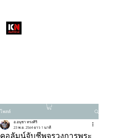
หนังสือพิมพ์คัมภีร์นิวส์
สื่อลึกวงการสงฆ์ เจาะตรงพระเครื่องดัง
tukompee07@gmail.com
0614034151
โพสต์
อ.อนุชา ทรงศิริ
23 พ.ย. 2564
ยาว 1 นาที
คอลัมน์จับชีพจรวงการพระ