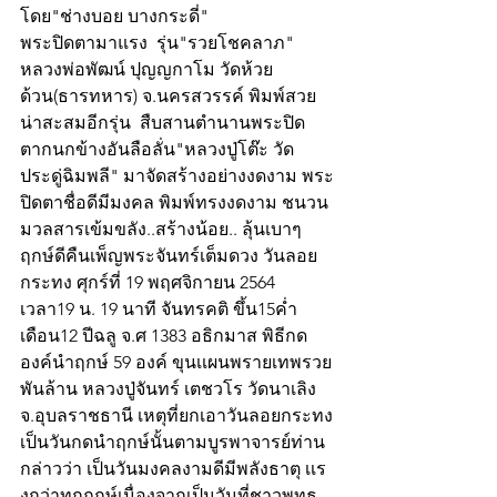
โดย"ช่างบอย บางกระดี่"
พระปิดตามาแรง  รุ่น"รวยโชคลาภ" 
หลวงพ่อพัฒน์ ปุญญกาโม วัดห้วย
ด้วน(ธารทหาร) จ.นครสวรรค์ พิมพ์สวย
น่าสะสมอีกรุ่น  สืบสานตำนานพระปิด
ตากนกข้างอันลือลั่น"หลวงปู่โต๊ะ วัด
ประดู่ฉิมพลี" มาจัดสร้างอย่างงดงาม พระ
ปิดตาชื่อดีมีมงคล พิมพ์ทรงงดงาม ชนวน
มวลสารเข้มขลัง..สร้างน้อย.. ลุ้นเบาๆ 
ฤกษ์ดีคืนเพ็ญพระจันทร์เต็มดวง วันลอย
กระทง ศุกร์ที่ 19 พฤศจิกายน 2564 
เวลา19 น. 19 นาที จันทรคติ ขึ้น15ค่ำ
เดือน12 ปีฉลู จ.ศ 1383 อธิกมาส พิธีกด
องค์นำฤกษ์ 59 องค์ ขุนเเผนพรายเทพรวย
พันล้าน หลวงปู่จันทร์ เตชวโร วัดนาเลิง 
จ.อุบลราชธานี เหตุที่ยกเอาวันลอยกระทง
เป็นวันกดนำฤกษ์นั้นตามบูรพาจารย์ท่าน
กล่าวว่า เป็นวันมงคลงามดีมีพลังธาตุ เเร
งกว่าทุกฤกษ์เนื่องจากเป็นวันที่ชาวพุทธ