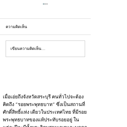
ความคิดเห็น
เขียนความคิดเห็น…
คอลัมน์"จับชีพจรวงการ
คอลัมน์"จับชีพจ
พระ"ประจำพุธที่ 29
พระ"ประจำอังคาร
กรกฎาคม 2569
กรกฎาคม 2569
©2020 by kampeenews. Proudly created with Wix.com
เมื่อเอ่ยถึงจังหวัดสระบุรี คนทั่วไปจะต้อง
คิดถึง “รอยพระพุทธบาท” ซึ่งเป็นสถานที่
ศักดิ์สิทธิ์แห่ง เดียวในประเทศไทย ที่มีรอย
พระพุทธบาทของแท้ประทับรอยอยู่ ใน