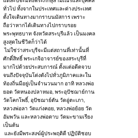
แต่ละปีจะมีทั้งพระภิกษุสามเณรและบุคคล
ทั่วไป ทั้งจากในประเทศและต่างประเทศ
ตั้งใจเดินทางมากราบนมัสการ เพราะ
ถือว่าหากได้เดินทางไปกราบรอย
พระพุทธบาท จังหวัดสระบุรีแล้ว เป็นมงคล
สูงสุดในชีวิตก็ว่าได้
ไม่ใช่ว่าสระบุรีจะมีแต่สถานที่เท่านั้นที่
ศักดิ์สิทธิ์ พระเกจิอาจารย์ของสระบุรีที่
มากไปด้วยประสบการณ์ ตั้งแต่อดีตจวบ
จนถึงปัจจุบันโด่งดังไปทั่วภูมิภาคและใน
ท้องถิ่นมีอยู่เป็นจำนวนมาก อาทิ หลวงพ่อ
ยอด วัดหนองปลาหมอ, พระอุปัชฌาย์กาน
วัดโคกโพธิ์, อุปัชฌาย์ตัน วัดอู่ตะเภา,
หลวงพ่อลา วัดแก่งคอย, หลวงพ่อย้อย วัด
อัมพวัน และหลวงพ่อตาบ วัดมะขามเรียง
เป็นต้น
และยังมีพระสงฆ์ผู้ประพฤติดี ปฏิบัติชอบ