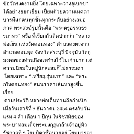
ข้อวัตรงดงามยิ่ง โดยเฉพาะวางอุเบกขา
ได้อย่างยอดเยี่ยม เปี่ยมด้วยความเมตตา
บารมีแก่คนทุกชั้นทุกกระดับอย่างเสมอ
ภาค พระสงฆ์รูปนั้นคือ “พระครูอรรถธร
รมาทร” หรือ ที่เรียกกันติดปากว่า “หลวง
พ่อเฮ็น แห่งวัดดอนทอง” ตำบลดงตะงาว
อำเภอดอนพุด จังหวัดสระบุรี ปัจจุบันวัตถุ
มงคลของท่านถึงจะสร้างไว้ไม่เก่ามาก แต่
ความนิยมในหมู่นักสะสมก็ไม่ธรรมดา
โดยเฉพาะ “เหรียญรุ่นแรก” และ “พระ
กริ่งดอนทอง” สนนราคาเล่นหาสูงขึ้น
เรื่อย
ตามประวัติ หลวงพ่อเฮ็นท่านถือกำเนิด
เมื่อวันเสาร์ที่ 9 ธันวาคม 2454 ตรงกับวัน
แรม 4 ค่ำ เดือน 1 ปีกุน ในรัชสมัยของ
พระบาทสมเด็จพระมงกุฎเกล้าเจ้าอยู่หัว
รัชกาลที่ 6 โยมบิดาชื่อนายอยู่ โยมมารดา