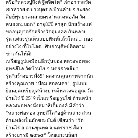
หรือ"หลวงปู่สิงห์ ฐิตจิตโต" เจ้าอาวาสวัด
เขาหวาย ต.บางบุตร อ.บ้านค่าย จ.ระยอง 
ศิษย์พุทธาคมสายตรง"หลวงพ่อลัด วัด
หนองกะบอก" อายุ80ปี ล่าสุด นักสร้างแห่
ขออนุญาตจัดสร้างวัตถุมงคล กันหลาย
รุ่น แต่ละรุ่นเห็นแบบพิมพ์แล้วโดน!... มอง
อย่างไง?ก็ไปโลด.. ศิษยานุศิษย์ติดตาม
ข่าวกันให้ดี!
เหรียญรูปเหมือนอีกรุ่นของ หลวงพ่อทอง 
สุทธสีโล วัดบ้านไร่ จ.นครราชสีมา
รุ่น"สร้างบารมี65" ผลงานคุณภาพจากนัก
สร้างคุณภาพ "ป้อม สกลนคร”  รูปแบบ
ย้อนยุคเหรียญสน้างบารมีหลวงพ่อคูณ วัด
บ้านไร่ ปี 2519 เป็นเหรียญรูปไข่ ด้านหน้า
หลวงพ่อทองนั่งสมาธิเต็มองค์ มีคำว่า 
“หลวงพ่อทอง สุทธสีโล”อยู่ด้านล่าง ส่วน
ด้านหลังเป็นอักขระยันต์ เขียนว่า “วัด
บ้านไร่ อ.ด่านขุนทด จ.นครราช สีมา 
สร้างบารมี ๒๕๖๕” โดยแกะบล็อก