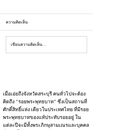
ความคิดเห็น
เขียนความคิดเห็น…
คอลัมน์"จับชีพจรวงการ
คอลัมน์"จับชีพจ
พระ"ประจำพุธที่ 29
พระ"ประจำอังคาร
กรกฎาคม 2569
กรกฎาคม 2569
©2020 by kampeenews. Proudly created with Wix.com
เมื่อเอ่ยถึงจังหวัดสระบุรี คนทั่วไปจะต้อง
คิดถึง “รอยพระพุทธบาท” ซึ่งเป็นสถานที่
ศักดิ์สิทธิ์แห่ง เดียวในประเทศไทย ที่มีรอย
พระพุทธบาทของแท้ประทับรอยอยู่ ใน
แต่ละปีจะมีทั้งพระภิกษุสามเณรและบุคคล