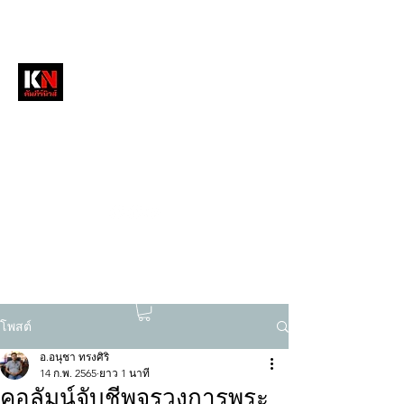
หนังสือพิมพ์คัมภีร์นิวส์
สื่อลึกวงการสงฆ์ เจาะตรงพระเครื่องดัง
tukompee07@gmail.com
0614034151
โพสต์
อ.อนุชา ทรงศิริ
14 ก.พ. 2565
ยาว 1 นาที
คอลัมน์จับชีพจรวงการพระ