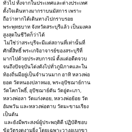
ทั่วไป ทั้งจากในประเทศและต่างประเทศ
ตั้งใจเดินทางมากราบนมัสการ เพราะ
ถือว่าหากได้เดินทางไปกราบรอย
พระพุทธบาท จังหวัดสระบุรีแล้ว เป็นมงคล
สูงสุดในชีวิตก็ว่าได้
ไม่ใช่ว่าสระบุรีจะมีแต่สถานที่เท่านั้นที่
ศักดิ์สิทธิ์ พระเกจิอาจารย์ของสระบุรีที่
มากไปด้วยประสบการณ์ ตั้งแต่อดีตจวบ
จนถึงปัจจุบันโด่งดังไปทั่วภูมิภาคและใน
ท้องถิ่นมีอยู่เป็นจำนวนมาก อาทิ หลวงพ่อ
ยอด วัดหนองปลาหมอ, พระอุปัชฌาย์กาน
วัดโคกโพธิ์, อุปัชฌาย์ตัน วัดอู่ตะเภา,
หลวงพ่อลา วัดแก่งคอย, หลวงพ่อย้อย วัด
อัมพวัน และหลวงพ่อตาบ วัดมะขามเรียง
เป็นต้น
และยังมีพระสงฆ์ผู้ประพฤติดี ปฏิบัติชอบ
ข้อวัตรงดงามยิ่ง โดยเฉพาะวางอุเบกขา