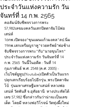
ประจำวันแห่งความรัก วัน
จันทร์ที่ 14 ก.พ. 2565
คอลัมน์จับชีพจรวงการพระ
57,982เลขมงคลวันเสกปิดตาจัมโบ้พ่อ
เสน่ห์
16กพ.เปิดจอง"ขุนแผนแก้วมงคล"ลป.นิ่ม
19กพ.เสกเหรียญราหู"รวยทรัพย์"พ่อช้าง
จับชีพจรวงการพระ"กับ"นายขุนโหร" 
ประจำวันแห่งความรัก วันจันทร์ที่ 14 
ก.พ. 2565  วันนี้ในอดีต : วันที่ 14 
กุมภาพันธ์ พ.ศ. 2548 (ค.ศ. 2005) - 
เว็บไซต์ยูทูบ(Youtube)เปิดตัวเป็นวันแรก
ปลุกเสกเรียบร้อยไปอีกรุ่น..พระปิดตาจัม
โบ้  รุ่นมหาเศรษฐีมหาเสน่ห์ หลวงพ่อ
เสน่ห์ วัดพันสี จ.อุทัยธานี  หางประทัดได้
เลข 57,982 ซึ่งกล่าวกันว่าน่าจะเป็นเลข
เด็ด  โดยมี หลวงพ่อวิโรจน์ วัดทุ่งผึ้งใหม่ 