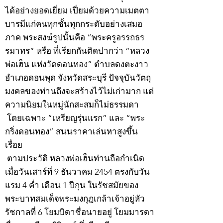
ได้อย่างยอดเยี่ยม เปี่ยมด้วยความเมตตา
บารมีแก่คนทุกชั้นทุกกระดับอย่างเสมอ
ภาค พระสงฆ์รูปนั้นคือ “พระครูอรรถธร
รมาทร” หรือ ที่เรียกกันติดปากว่า “หลวง
พ่อเฮ็น แห่งวัดดอนทอง” ตำบลดงตะงาว
อำเภอดอนพุด จังหวัดสระบุรี ปัจจุบันวัตถุ
มงคลของท่านถึงจะสร้างไว้ไม่เก่ามาก แต่
ความนิยมในหมู่นักสะสมก็ไม่ธรรมดา
โดยเฉพาะ “เหรียญรุ่นแรก” และ “พระ
กริ่งดอนทอง” สนนราคาเล่นหาสูงขึ้น
เรื่อย
ตามประวัติ หลวงพ่อเฮ็นท่านถือกำเนิด
เมื่อวันเสาร์ที่ 9 ธันวาคม 2454 ตรงกับวัน
แรม 4 ค่ำ เดือน 1 ปีกุน ในรัชสมัยของ
พระบาทสมเด็จพระมงกุฎเกล้าเจ้าอยู่หัว
รัชกาลที่ 6 โยมบิดาชื่อนายอยู่ โยมมารดา