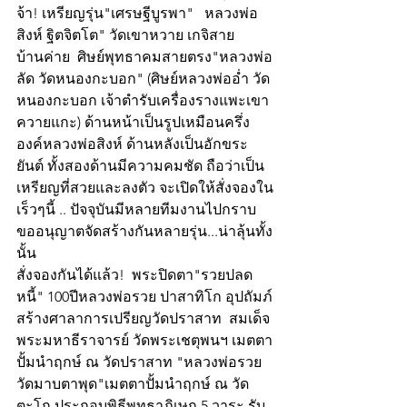
จ้า! เหรียญรุ่น"เศรษฐีบูรพา"   หลวงพ่อ
สิงห์ ฐิตจิตโต" วัดเขาหวาย เกจิสาย
บ้านค่าย  ศิษย์พุทธาคมสายตรง"หลวงพ่อ
ลัด วัดหนองกะบอก" (ศิษย์หลวงพ่ออ่ำ วัด
หนองกะบอก เจ้าตำรับเครื่องรางแพะเขา
ควายแกะ) ด้านหน้าเป็นรูปเหมือนครึ่ง
องค์หลวงพ่อสิงห์ ด้านหลังเป็นอักขระ
ยันต์ ทั้งสองด้านมีความคมชัด ถือว่าเป็น
เหรียญที่สวยและลงตัว จะเปิดให้สั่งจองใน
เร็วๆนี้ .. ปัจจุบันมีหลายทีมงานไปกราบ
ขออนุญาตจัดสร้างกันหลายรุ่น...น่าลุ้นทั้ง
นั้น
สั่งจองกันได้แล้ว!  พระปิดตา"รวยปลด
หนี้" 100ปีหลวงพ่อรวย ปาสาทิโก อุปถัมภ์
สร้างศาลาการเปรียญวัดปราสาท  สมเด็จ
พระมหาธีราจารย์ วัดพระเชตุพนฯ เมตตา
ปั้มนำฤกษ์ ณ วัดปราสาท "หลวงพ่อรวย 
วัดมาบตาพุด"เมตตาปั้มนำฤกษ์ ณ วัด
ตะโก ประกอบพิธีพุทธาภิเษก 5 วาระ รับ