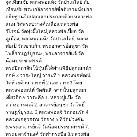
จุดเทียนชัย หลวงพ่อแห้ง วัดป่าเลไลย์ ดับ
เทียนชัย พระเกจิอาจารย์ชื่อดังร่วมนั่งปรก
อธิษฐานจิตปลุกเสกประกอบด้วย หลวงพ่อ
สนม วัดพระปรางค์เหลือง,หลวงพ่อ
วิโรจน์ วัดทุ่งผึ้งใหม่,หลวงพ่อเปี๊ยก วัด
คูเมือง, หลวงพ่อแห้ง วัดป่าเลไลย์, หลวง
พ่อเป้ วัดเขาแก้ว, พระอาจารย์อนุชา วัด
โพธิ์ราษฎร์บูรณะ, พระอาจารย์แจ้ วัด
น้อมประชาสรรค์
พระปิดตาจัมโบ้รุ่นนี้ได้ผ่านพิธีปลุกเสกนำ
ฤกษ์ 3 วาระใหญ่ วาระที่ 1 หลวงพ่อพัฒน์ 
วัดห้วยด้วน วาระที่ 2 และวาระ3 โดย
หลวงพ่อเสน่ห์ วัดพันสี  จากนั้นปลุกเสก
เดี่ยวอีก 9 วาระคือ 1. หลวงปู่แป๊ะ วัด
สว่างอารมณ์ 2. อาจารย์อนุชา วัดโพธิ์
ราษฎร์บูรณะ 3.หลวงพ่อแจ้ วัดดอนรัก 4. 
หลวงพ่อสุวรรณ วัดยาง 5.ที่วัดม่วงคัน 
6.พระอาจารย์แจ้ วัดน้อมประชาสรรค์ 7. 
พระมหาจำนงค์ วัดท่ากระบือ 8.หลวงพ่อ