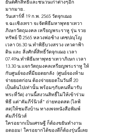
ยันต์ศักสิทธิ์และชนวนเก่าต่างๆอีก
มากมาย..
วันเสาร์ที่ 19 ก.พ. 2565 วัดจุกเฌอ 
จ.ฉะเชิงเทรา จะจัดพิธีมหาพุทธาเทวา
ภิเษกวัตถุมงคล เหรียญพระราหู รุ่น รวย
ทรัพย์ ปี 2565 หลวงพ่อช้าง เตชปญฺโญ  
เวลา 06.30 น.ทำพิธีบวงสรวง เทวดาฟ้า
ดิน และ สิ่งศักดิ์สิทธิ์วัดจุกเฌอ เวลา 
07.49น.ทำพิธีมหาพุทธาเทวาภิเษก เวลา 
13.30 น.แจกวัตถุมงคลเหรียญพระราหู ให้
กับศูนย์จองที่มียอดยกลัง  (ศูนย์จองห้าม
จ่ายยอดก่อน ต้องจ่ายยอดในวันที่ 20 
เป็นต้นไปเท่านั้น พร้อมๆกับคนที่มารับ
พระที่วัด) งานนี้สงวนสิทธิ์ไม่ให้เข้าร่วม
พิธี แต่"คัมภีร์นิวส์" ถ่ายทอดสด (ไลฟ์
สด)ให้ชมถึงบ้าน ทางเพจหนังสือพิมพ์
คัมภีร์นิวส์
ใครอยากเป็นเศรษฐี ก็ต้องขยันทำงาน 
อดออม! ใครอยากได้ของดีก็ต้องรุ่นนี้เลย