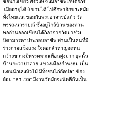
ชื่อนางเขียว ศิริวงษ์ ซึ่งมีอาชีพเกษตรกร
เมื่ออายุได้ 8 ขวบได้ ไปศึกษาอักขระสมัย
ทั้งไทยและขอมกับพระอาจารย์แก้ว วัด
พรรณนารายณ์ ซึ่งอยู่ไกล้บ้านของท่าน
พออ่านออกเขียนได้ก็ลาจากวัดมาช่วย
บิดามารดาประกอบอาชีพ ท่านเป็นคนที่มี
ร่างกายแข็งแรง ใจคอกล้าหาญอดทน
กว้างขวางมีพรรคพวกเพื่อนฝูงมาก ยุคนั้น
บ้านกะวาปาลาย แขวงเมืองกำพงธม เป็น
แดนนักเลงหัวไม้ มีทั้งชนไก่กัดปลา ข้อง
อ้อย ฯลฯ เวลามีงานวัดมักจะนัดตีกันเป็น
ประจำ
สำหรับนายเฮ็นพรรคพวกเพื่อนฝูงย่องให้
เป็นลูกพี่ ด้วยเหตุนี้ทำให้บิดามารดาวิตก
เกรงว่าหนทางข้างหน้าอาจจะเสียคน
เพราะคบเพื่อนไม่เลือกว่าคนดีคนพาล ต่อ
มาเมื่อวันพุธที่ 9 ธันวาคม 2474 ปีมะแม