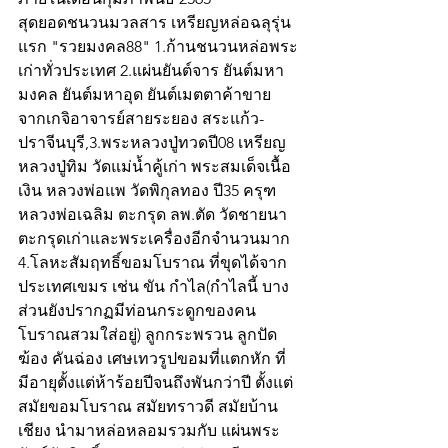
สุดยอดชนวนมวลสาร เหรียญหล่อฉลุรุ่น
แรก "รวยมงคล88" 1.ก้านชนวนหล่อพระ
เก่าทั่วประเทศ 2.แผ่นยันต์จาร ยันต์มหา
มงคล ยันต์มหาอุด ยันต์เมตตาค้าขาย 
จากเกจิอาจารย์สายระยอง สระแก้ว-
ปราจีนบุรี,3.พระหลวงปู่ทวดปี08 เหรียญ
หลวงปู่ทิม วัดแม่น้ำคู้เก่า พระสมเด็จเนื้อ
เงิน หลวงพ่อแพ วัดพิกุลทอง ปี35 ครุฑ
หลวงพ่อเฉลิม ตะกรุด ลพ.ตัด วัดชายนา 
ตะกรุดเก่าและพระเครื่องอีกจำนวนมาก 
4.โลหะสัมฤทธิ์ขอมโบราณ ที่ขุดได้จาก
ประเทศเขมร เช่น ขัน กำไล(กำไลนี้ บาง
ส่วนยังปรากฏมีท่อนกระดูกของคน
โบราณสวมใส่อยู่) ลูกกระพรวน ลูกปัด 
ฆ้อง คันฉ่อง เศษเทวรูปขอมที่แตกหัก ที่
มีอายุตั้งแต่ห้าร้อยปีจนถึงพันกว่าปี ตั้งแต่
สมัยขอมโบราณ สมัยทราวดี สมัยบ้าน
เชียง นำมาหล่อหลอมรวมกับ แผ่นพระ