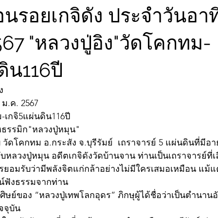
อนรอยเกจิดัง ประจำวันอาทิต
567 "หลวงปู่อิง"วัดโคกทม-
ดิน116ปี
ง
 ม.ค. 2567
-เกจิ5แผ่นดิน116ปี
หธรรมิก"หลวงปู่หมุน"
ญ วัดโคกทม อ.กระสัง จ.บุรีรัมย์  เถราจารย์ 5 แผ่นดินที่มีอา
ับหลวงปู่หมุน อดีตเกจิดังวัดบ้านจาน ท่านเป็นเถราจารย์ที่เ
ับการยอมรับว่ามีพลังจิตแก่กล้าอย่างไม่มีใครเสมอเหมือน แม
น์ฟังธรรมจากท่าน 
นศิษย์ของ “หลวงปู่เทพโลกอุดร” ภิกษุผู้ได้ชื่อว่าเป็นตำนา
จจุบัน