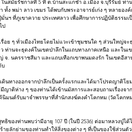
8 ในสมัยรัชกาลที่ 5 ที่ ต.บ้านสะแกชำ อ.เมือง จ.บุรีรัมย์ ท่า
ถ้ำ ทั้ง พม่า ลาว เขมร ได้พบกับพระอาจารย์เก่ง ๆ หลายองค
ู่มั่นฯ ที่ภูเขาควาย ประเทศลาว เพื่อศึกษาการปฏิบัติธรรมเป
อไป
ปเรื่อย ๆ ทั่วเมืองไทยโดยไม่แวะเข้าชุมชนใด ๆ ส่วนใหญ่จะธุ
ดียว ท่านจะธุดงค์ในเขตป่าลึกในแถบทางภาคเหนือ และในเข
ญ่ จ. นครราชสีมา และแถบเทือกเขาพนมดงรัก ในเขตอีสา
ับ 
ได้เดินทางออกจากป่าลึกเป็นครั้งแรกและได้มาโปรดญาติโย
 ได้มีญาติห่าง ๆ ของท่านได้เข้านมัสการและสอบถามเรื่องจ
ด้นิมนต์รับมาจำพรรษาที่สำนักสงฆ์คงคำโคกทม (วัดโคกทม
ของท่านพบว่ามีอายุ 107 ปี (ในปี 2536) ต่อมาหลวงปู่ได้ไป
ร้ายลักย่ามของท่านทำให้สิ่งของต่าง ๆ ที่เป็นของใช้ส่วนต