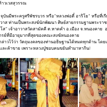
ท้าวเวสสุวรรณ 
จุบันมีพระครูศรีพัชรบวร หรือ"หลวงพ่อตี๋ อาริโย" หรือที่เ
าอาวาส ท่านเป็นพระสงฆ์นักพัฒนา ศิษย์สายกรรมฐานพระร
โส” เจ้าอาวาสวัดสามัคคี ต.หาดคำ อ.เมือง จ.หนองคาย  อา
รย์ที่มีอายุมากที่สุดของคณะสงฆ์หนองคาย
้เคยกล่าวไว้ว่า วัตถุมงคลของท่านอธิษฐานได้หมดทุกด้าน โด
และค้าขาย เพราะหลวงปู่ชอบคนขยันทำมาหากิน! 