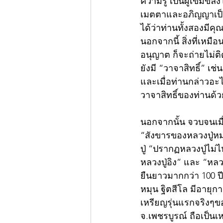
ความรู้ เป็นผู้เข้มข
เมตตาและอภิญญาเป็นเล
ได้ว่าท่านทั้งสองมีค
นอกจากนี้ สิ่งที่เหม
อนุญาต ก็จะถ่ายไม่ติ
ยังมี “วาจาสิทธิ์” เช่
และเมื่อท่านกล่าวอะไ
วาจาสิทธิ์ของท่านด้ว
นอกจากนั้น จวบจนเมื
“สังขารของหลวงปู่หม
ปู่ “ปรากฏหลวงปู่ไม่ไ
หลวงปู่อิง” และ “หลวง
ยืนยาวมากกว่า 100 ปี
หมุน ฐิตสีโล มีอายุก
เหรียญรุ่นแรกจริงๆขอ
จ.เพชรบูรณ์ ถือเป็นเ