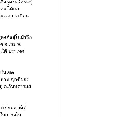
นถือธุดงควัตรอยู่
์และได้เคย
็นเวลา 3 เดือน 
ดงค์อยู่ในป่าลึก
ต จ.เลย จ. 
นใต้ ประเทศ
มในเขต 
ากท่าน ญาติของ
) ต.กันทรารมย์ 
เยี่ยมญาติที่ 
ัวในการเดิน