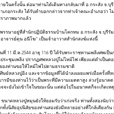
หายในครั้งนั้น ต่อมาท่านได้เดินทางกลับมาที่ อ.กระสัง จ.บุรีร
ำเภอกระสัง ได้รับคำบอกกล่าวจากท่าเจ้าคณะอำเภอว่า ไม
ากชราภาพมากแล้ว 
พรรษาอยู่ที่สำนักปฏิบัติธรรมบ้านโคกทม อ.กระสัง จ.บุรีรั
อาจารย์ดุน อนีโฆ" เป็นเจ้าอาวาสสำนักสงฆ์แห่งนี้
ันที่ 11 มี.ค.2544 อายุ 116 ปี ได้รับพระราชทานเพลิงศพเป็นก
ตอนประชุมเพลิง ปรากฏศพหลวงปู่ไม่ไหม้ไฟ เพียงแต่ดำเป็นต
ของท่านขอให้ไหม้ไฟไปตามธรรมชาติ 
ษย์หลวงปู่อิง และจากข้อมูลที่ได้นำลงเผยแพร่เมื่อครั้งที่ห
ึงบารมีของท่านไว้ว่าเป็นพระที่มีความเมตตาสูง ล่วงรู้อนาคต
จจะยังไม่เข้าใจในขณะนั้น แต่ต่อไปในอนาคตก็จะเกิดเหตุ
 ขนาดหลวงปู่หมุนยังให้ยอมรับว่าเก่งจริง ท่านทั้งสองนับว่า
กทั้งนิสัยอุปนิสัยของท่านสองยังมีหลายอย่างที่ใกล้เคียงกัน 