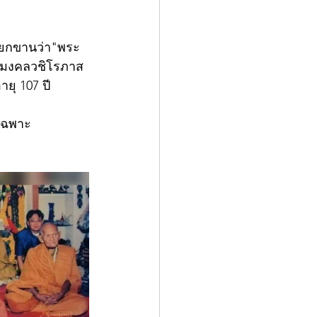
รียกขานว่า"พระ
าชมงคลวชิโรภาส
ยุ 107 ปี 
ยเฉพาะ