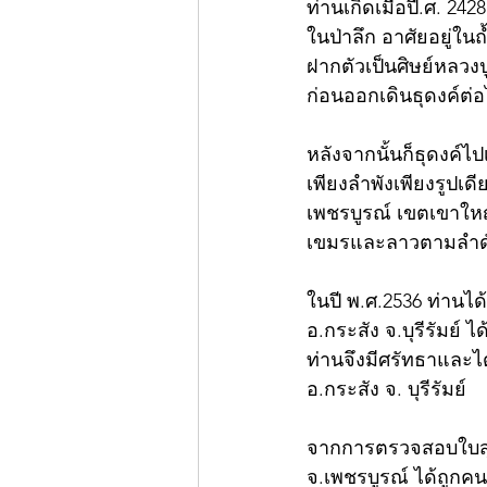
ท่านเกิดเมื่อปี.ศ. 242
ในป่าลึก อาศัยอยู่ใน
ฝากตัวเป็นศิษย์หลวงป
ก่อนออกเดินธุดงค์ต่
หลังจากนั้นก็ธุดงค์ไ
เพียงลำพังเพียงรูปเ
เพชรบูรณ์ เขตเขาให
เขมรและลาวตามลำด
ในปี พ.ศ.2536 ท่าน
อ.กระสัง จ.บุรีรัมย์
ท่านจึงมีศรัทธาและไ
อ.กระสัง จ. บุรีรัมย์
จากการตรวจสอบใบสุทธิ
จ.เพชรบูรณ์ ได้ถูกคน