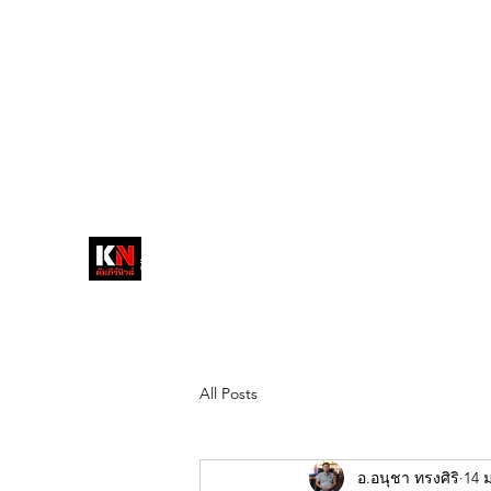
tukompee07@gmail.com
0614034151
หน้าหลัก
พระ
หนังสือพิมพ์คัมภีร์นิ
วส์
สื่อลึกวงการสงฆ์ เจาะตรงพระเครื่อง
ดัง
All Posts
อ.อนุชา ทรงศิริ
14 