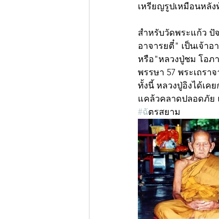
เหรียญรูปเหมือนหลัง
สำหรับวัดพระแก้ว ปัจ
อาจารยตี๋" เป็นเจ้
หรือ"หลวงปู่ชม โอภา
พรรษา 57 พระเถราจา
ทั้งนี้ หลวงปู่อิงได
แคล้วคลาดปลอดภัย 
#ฉ
ัตรสยาม