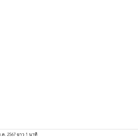
ขุนแผน khun paen
พระเก่าใหม่ยอดนิยม
ร้านพระเอกคัมภีร์
พระกริ
ม.ค. 2567
ยาว 1 นาที