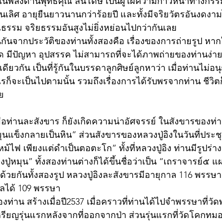
ลังในพลังด้านพุทธคุณ สันโดษ เป็นผู้ใฝ่ความก้าวหน้าทางกรรม
ิศ อายุยืนยาวนานกว่าร้อยปี และทั้งมีจริยวัตรอันงดงามไม่
ุณธรรม จริยธรรมอันสูงไม่ยิ่งหย่อนไปกว่ากันเลย
ือนกันจากประวัติของท่านทั้งสองคือ เรื่องของการถ่ายรูป หาก
ด มีปัญหา อุปสรรค ไม่สามารถที่จะได้ภาพถ่ายของท่านง่ายๆ
นเดียวกัน เป็นที่รู้กันในบรรดาลูกศิษย์ลูกหาว่า เมื่อท่านไม่อ
รก็จะเป็นไปตามนั้น รวมถึงเรื่องการได้รับพรจากท่าน ชีวิตก
ย
่อท่านละสังขาร ก็ยังเกิดความน่าอัศจรรย์ ในสังขารของท่า
ุนแข็งกลายเป็นหิน” ส่วนสังขารของหลวงปู่อิงในวันที่ประ
หม้ไฟ เพียงแต่ดำเป็นตอตะโก” ทั้งที่หลวงปู่อิง ท่านมีรูปร่า
ปู่หมุน” ทั้งสองท่านต่างก็ได้ขึ้นชื่อว่าเป็น “เถราจารย์๕ แผ
ด้วยกันทั้งสองรูป หลวงปู่อิงละสังขารมีอายุกาล 116 พรรษา
าลได้ 109 พรรษา 
งท่าน สร้างเมื่อปี2537 เมื่อคราวที่ท่านได้ไปจำพรรษาที่วั
หรียญรุ่นแรกหลังจากที่ออกจากป่า ส่วนรุ่นแรกที่วัดโคกทมอ