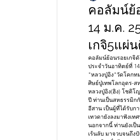
คอลัมน์ย้
14 ม.ค. 2
เกจิ5แผ่น
คอลัมน์ย้อนรอยเกจิดั
ประจำวันอาทิตย์ที่ 14
"หลวงปู่อิง"วัดโคกทม
ศิษย์ปู่เทพโลกอุดร-ส
หลวงปู่อิง(ฮิง) โชติโ
ปี ท่านเป็นสหธรรมิกก
อีสาน เป็นผู้ที่ได้ร
เทวดายังลงมาฟังเทศ
นอกจากนี้ ท่านยังเป็
เร้นลับ มาจวบจนถึงปั