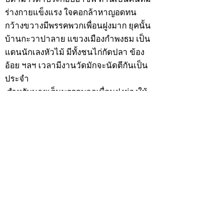
ร่างกายแข็งแรง ใจคอกล้าหาญอดทน
กว้างขวางมีพรรคพวกเพื่อนฝูงมาก ยุคนั้น
บ้านกะวาปาลาย แขวงเมืองกำพงธม เป็น
แดนนักเลงหัวไม้ มีทั้งชนไก่กัดปลา ข้อง
อ้อย ฯลฯ เวลามีงานวัดมักจะนัดตีกันเป็น
ประจำ
สำหรับนายเฮ็นพรรคพวกเพื่อนฝูงย่องให้
เป็นลูกพี่ ด้วยเหตุนี้ทำให้บิดามารดาวิตก
เกรงว่าหนทางข้างหน้าอาจจะเสียคน
เพราะคบเพื่อนไม่เลือกว่าคนดีคนพาล ต่อ
มาเมื่อวันพุธที่ 9 ธันวาคม 2474 ปีมะแม
เมื่อนายเฮ็นมีอายุครบ 20 ปีบริบูรณ์ บิดา
มารดาจึงทำการอุปสมบทให้ ณ พัทสีมาวัด
พรรณนารายณ์ ตำบลกะวา อำเภอปาลาย
แขวงเมืองกัมพงธม ประเทศกัมพูชา
(เขมร) โดยมี พระอุปัชฌาย์แก้ว วัดพรรณ