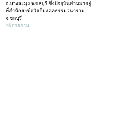
อ.บางละมุง จ.ชลบุรี ซึ่งปัจจุบันท่านมาอยู่
ที่สำนักสงฆ์สวัสดีมงคลธรรมวนาราม 
จ.ชลบุรี
#ฉัตรสยาม