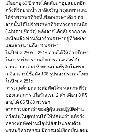
เมื่ออายุ 60 ปี ท่านได้กลับมาอุปสมบทอีก
ครั้งที่วัดปากน้ำ ภาษีเจริญ กรุงเทพฯ และ
ได้จำพรรษาที่วัดนี้เพียงพรรษาเดียว ต่อ
จากนั้นได้ไปจำพรรษาที่วัดทางภาคเหนือ 
(ไม่ทราบชื่อวัด) หลังจากได้กลับจากภาค
เหนือแล้ว ท่านก็มาจำพรรษาอยู่ที่วัดช่อง
แสมสารนานถึง 23 พรรษา 
ในปี พ.ศ.2505 – 2516 ท่านได้ให้คำปรึกษา
ในการบริหารงานกิจการคณะสงฆ์กับ
ท่านเจ้าอาวาส ซึ่งท่านเป็นที่รู้จักในพระ
เกจิอาจารย์ชื่อดัง 108 รูปของประเทศไทย
ในปี พ.ศ.2516
วาระสุดท้ายหลวงพ่อทัตได้มรณภาพที่วัด
ช่องแสมสาร เมื่อวันแรม 2 ค่ำ เดือน 8 สิริ
อายุได้ 85 ปี 63 พรรษา 
จากการบอกเล่าของผู้คุ้นเคยปฏิบัติท่าน
หรือทันในยุคท่านได้ให้ทัศนะว่า แท้จริง
หลวงพ่อทัตท่านมีอุปนิสัยประกอบด้วย
พรหมวิหารธรรม มีอารมณ์เยือกเย็น สุขุม