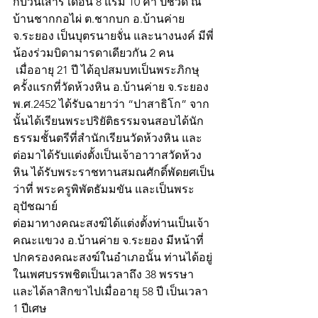
กับวันเสาร์ เดือน 8 แรม 10 ค่ำ ปีชวด ณ 
บ้านชากกอไผ่ ต.ชากบก อ.บ้านค่าย 
จ.ระยอง เป็นบุตรนายจั่น และนางนงค์ มีพี่
น้องร่วมบิดามารดาเดียวกัน 2 คน
 เมื่ออายุ 21 ปี ได้อุปสมบทเป็นพระภิกษุ
ครั้งแรกที่วัดห้วงหิน อ.บ้านค่าย จ.ระยอง 
พ.ศ.2452 ได้รับฉายาว่า “ปาสาธิโก” จาก
นั้นได้เรียนพระปริยัติธรรมจนสอบได้นัก
ธรรมชั้นตรีที่สำนักเรียนวัดห้วงหิน และ
ต่อมาได้รับแต่งตั้งเป็นเจ้าอาวาสวัดห้วง
หิน ได้รับพระราชทานสมณศักดิ์พัดยศเป็น
ว่าที่ พระครูพิพัตธัมมขัน และเป็นพระ
อุปัชฌาย์
ต่อมาทางคณะสงฆ์ได้แต่งตั้งท่านเป็นเจ้า
คณะแขวง อ.บ้านค่าย จ.ระยอง มีหน้าที่
ปกครองคณะสงฆ์ในอำเภอนั้น ท่านได้อยู่
ในเพศบรรพชิตเป็นเวลาถึง 38 พรรษา 
และได้ลาสิกขาไปเมื่ออายุ 58 ปี เป็นเวลา 
1 ปีเศษ 