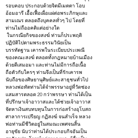
รอบคอบ ประกอบด้วยจิตมีเมตตา โอบ
อ้อมอารี เอื้อเฟื้อเผื่อแผ่ต่อพระภิกษุและ
สามเณร ตลอดถึงบุคคลทั่วๆ ไป โดยที่
ท่านไม่ถืออคติแต่อย่างใด
 ในกรณียกิจของสงฆ์ ท่านก็ประพฤติ
ปฏิบัติไปตามพระธรรมวินัยเป็น
บรรทัดฐาน เคารพในระเบียบประเพณี
ของคณะสงฆ์ ตลอดทั้งกฎหมายบ้านเมือง
ด้วยดีเสมอมา และท่านไม่มีการถือเนื้อ
ถือตัวกับใครๆ ท่านจึงเป็นที่รักเคารพ
นับถือของศิษยานุศิษย์และสาธุชนทั่วไป
หลวงพ่อทัตท่านได้จำพรรษาอยู่ที่วัดช่อง
แสมสารตลอด 20 กว่าพรรษา ท่านได้เป็น
ที่ปรึกษาเจ้าอาวาสและได้ช่วยเจ้าอาวาส
จัดหาเงินสบทบทุนในการก่อสร้างอุโบสถ 
ศาลาการเปรียญ กฏิสงฆ์ จนสำเร็จ หลวง
พ่อท่านมีชีวิตอยู่ในสมณะเพศจนสิ้น
อายุขัย นับว่าท่านได้ประกอบกิจอันเป็น