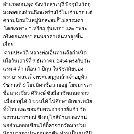
อำเภอดอนพุด จังหวัดสระบุรี ปัจจุบันวัตถุ
มงคลของท่านถึงจะสร้างไว้ไม่เก่ามาก แต่
ความนิยมในหมู่นักสะสมก็ไม่ธรรมดา
โดยเฉพาะ “เหรียญรุ่นแรก” และ “พระ
กริ่งดอนทอง” สนนราคาเล่นหาสูงขึ้น
เรื่อย
ตามประวัติ หลวงพ่อเฮ็นท่านถือกำเนิด
เมื่อวันเสาร์ที่ 9 ธันวาคม 2454 ตรงกับวัน
แรม 4 ค่ำ เดือน 1 ปีกุน ในรัชสมัยของ
พระบาทสมเด็จพระมงกุฎเกล้าเจ้าอยู่หัว
รัชกาลที่ 6 โยมบิดาชื่อนายอยู่ โยมมารดา
ชื่อนางเขียว ศิริวงษ์ ซึ่งมีอาชีพเกษตรกร
เมื่ออายุได้ 8 ขวบได้ ไปศึกษาอักขระสมัย
ทั้งไทยและขอมกับพระอาจารย์แก้ว วัด
พรรณนารายณ์ ซึ่งอยู่ไกล้บ้านของท่าน
พออ่านออกเขียนได้ก็ลาจากวัดมาช่วย
บิดามารดาประกอบอาชีพ ท่านเป็นคนที่มี