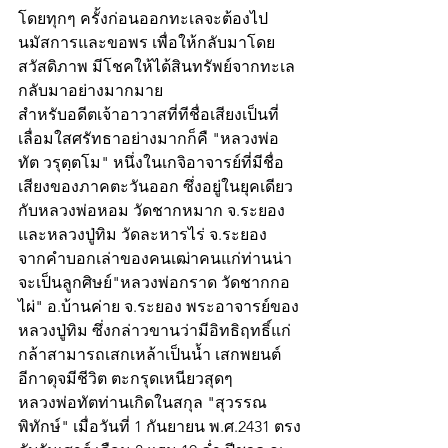
โดยทุกๆ ครั้งก่อนออกทะเลจะต้องไป
นมัสการและขอพร เพื่อให้กลับมาโดย
สวัสดิภาพ มีโชคให้ได้สินทรัพย์จากทะเล
กลับมาอย่างมากมาย
สำหรับอดีตเจ้าอาวาสที่ทีชื่อเสียงเป็นที่
เลื่อมใสศรัทธาอย่างมากก็คื "หลวงพ่อ
ทัต วรุตฺตโม" หนึ่งในเกจิอาจารย์ที่มีชื่อ
เสียงของภาคตะวันออก ซึ่งอยู่ในยุคเดียว
กับหลวงพ่อหอม วัดชากหมาก จ.ระยอง 
และหลวงปู่ทิม วัดละหารไร่ จ.ระยอง 
จากคำบอกเล่าของคนเฒ่าคนแก่ท่านน่า
จะเป็นลูกศิษย์"หลวงพ่อกราด วัดชากกอ
ไผ่" อ.บ้านค่าย จ.ระยอง พระอาจารย์ของ
หลวงปู่ทิม ซึ่งกล่าวขานว่ามีอิทธิฤทธิ์แก่
กล้าสามารถเสกเหล้าเป็นน้ำ เสกพยนต์
อีกาดุจมีชีวิต ตะกรุดเหนียวสุดๆ
หลวงพ่อทัตท่านเกิดในสกุล "สุวรรณ
พิทักษ์" เมื่อวันที่ 1 กันยายน พ.ศ.2431 ตรง