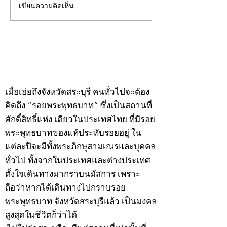
เขียนความคิดเห็น…
คอลัมน์"จับชีพจรวงการ
คอลัมน์"จับชีพจ
พระ"ประจำพุธที่ 29
พระ"ประจำอังคาร
กรกฎาคม 2569
กรกฎาคม 2569
©2020 by kampeenews. Proudly created with Wix.com
เมื่อเอ่ยถึงจังหวัดสระบุรี คนทั่วไปจะต้อง
คิดถึง “รอยพระพุทธบาท” ซึ่งเป็นสถานที่
ศักดิ์สิทธิ์แห่ง เดียวในประเทศไทย ที่มีรอย
พระพุทธบาทของแท้ประทับรอยอยู่ ใน
แต่ละปีจะมีทั้งพระภิกษุสามเณรและบุคคล
ทั่วไป ทั้งจากในประเทศและต่างประเทศ
ตั้งใจเดินทางมากราบนมัสการ เพราะ
ถือว่าหากได้เดินทางไปกราบรอย
พระพุทธบาท จังหวัดสระบุรีแล้ว เป็นมงคล
สูงสุดในชีวิตก็ว่าได้