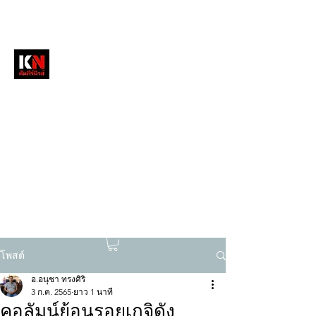
หนังสือพิมพ์คัมภีร์นิวส์
สื่อลึกวงการสงฆ์ เจาะตรงพระเครื่องดัง
tukompee07@gmail.com
0614034151
โพสต์
อ.อนุชา ทรงศิริ
3 ก.ค. 2565
ยาว 1 นาที
คอลัมน์ย้อนรอยเกจิดัง