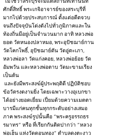
ไม่ใช่ว่าสระบุรีจะมีแต่สถานที่เท่านั้นที่
ศักดิ์สิทธิ์ พระเกจิอาจารย์ของสระบุรีที่
มากไปด้วยประสบการณ์ ตั้งแต่อดีตจวบ
จนถึงปัจจุบันโด่งดังไปทั่วภูมิภาคและใน
ท้องถิ่นมีอยู่เป็นจำนวนมาก อาทิ หลวงพ่อ
ยอด วัดหนองปลาหมอ, พระอุปัชฌาย์กาน
วัดโคกโพธิ์, อุปัชฌาย์ตัน วัดอู่ตะเภา,
หลวงพ่อลา วัดแก่งคอย, หลวงพ่อย้อย วัด
อัมพวัน และหลวงพ่อตาบ วัดมะขามเรียง
เป็นต้น
และยังมีพระสงฆ์ผู้ประพฤติดี ปฏิบัติชอบ
ข้อวัตรงดงามยิ่ง โดยเฉพาะวางอุเบกขา
ได้อย่างยอดเยี่ยม เปี่ยมด้วยความเมตตา
บารมีแก่คนทุกชั้นทุกกระดับอย่างเสมอ
ภาค พระสงฆ์รูปนั้นคือ “พระครูอรรถธร
รมาทร” หรือ ที่เรียกกันติดปากว่า “หลวง
พ่อเฮ็น แห่งวัดดอนทอง” ตำบลดงตะงาว