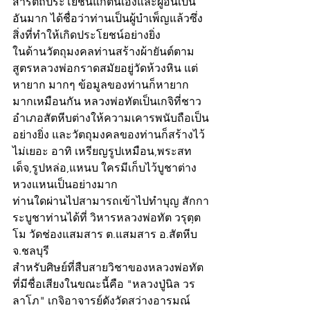
สารัตถประโยชน์แก่ตนเองและผู้อื่นเป็น
อันมาก ได้ชื่อว่าท่านเป็นผู้บำเพ็ญแล้วซึ่ง
สิ่งที่ทำให้เกิดประโยชน์อย่างยิ่ง
ในด้านวัตถุมงคลท่านสร้างผ้ายันต์ตาม
สูตรหลวงพ่อกราดสมัยอยู่วัดห้วงหิน แต่
หายาก มากๆ ข้อมูลของท่านก็หายาก
มากเหมือนกัน หลวงพ่อทัตเป็นเกจิที่ชาว
อำเภอสัตหีบต่างให้ความเคารพนับถือเป็น
อย่างยิ่ง และวัตถุมงคลของท่านก็สร้างไว้
ไม่เยอะ อาทิ เหรียญรูปเหมือน,พระสท
เด็จ,รูปหล่อ,แหนบ ใครมีเก็บไว้บูชาต่าง
หวงแหนเป็นอย่างมาก
ท่านใดผ่านไปสามารถเข้าไปทำบุญ สักกา
ระบูชาท่านได้ที่ วิหารหลวงพ่อทัต วรุตฺต
โม วัดช่องแสมสาร ต.แสมสาร อ.สัตหีบ 
จ.ชลบุรี
สำหรับศิษย์ที่สืบสายวิชาของหลวงพ่อทัต
ที่มีชื่อเสียงในขณะนี้คือ "หลวงปู่นิล วร
ลาโภ" เกจิอาจารย์ดังวัดสว่างอารมณ์ 