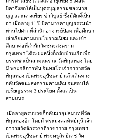
มารดาเสียชีวิตตั้งแต่อายุเพียง 8 เดือน 
บิดาจึงยกให้เป็นบุตรบุญธรรมของนาย
บุญ และนางเพียร ขำวิบูลย์ ซึ่งมีศักดิ์เป็น
อา เมื่ออายุ 11 ปี บิดามารดาบุญธรรมนำ
ท่านไปฝากที่สำนักอาจารย์ป้อม เพื่อศึกษา
เล่าเรียนตามแบบโบราณนิยม และเข้า
ศึกษาต่อที่สำนักวัดชนะสงคราม 
กรุงเทพฯ ได้ระยะหนึ่งก็กลับบ้านเกิดเพื่อ
บรรพชาเป็นสามเณร ณ วัดพิกุลทอง โดย
มี พระอธิการพัน จันทสโร เจ้าอาวาสวัด
พิกุลทอง เป็นพระอุปัชฌาย์ แล้วเดินทาง
กลับวัดชนะสงครามตามเดิม จนสอบได้
เปรียญธรรม 3 ประโยค ตั้งแต่เป็น
สามเณร
 เมื่ออายุครบบวชก็กลับมาอุปสมบทที่วัด
พิกุลทองอีก โดยมี พระมงคลทิพย์มุนี เจ้า
อาวาสวัดจักรวรรดิราชาวาส กรุงเทพฯ 
เป็นพระอุปัชฌาย์ พระครูสิทธิเดช วัด