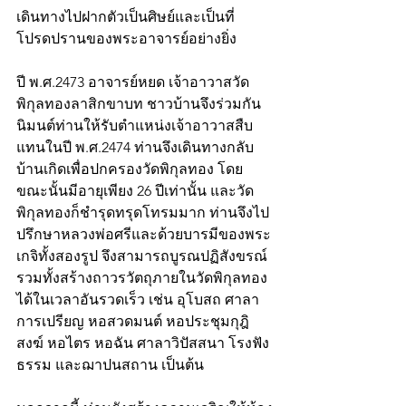
เดินทางไปฝากตัวเป็นศิษย์และเป็นที่
โปรดปรานของพระอาจารย์อย่างยิ่ง 
ปี พ.ศ.2473 อาจารย์หยด เจ้าอาวาสวัด
พิกุลทองลาสิกขาบท ชาวบ้านจึงร่วมกัน
นิมนต์ท่านให้รับตำแหน่งเจ้าอาวาสสืบ
แทนในปี พ.ศ.2474 ท่านจึงเดินทางกลับ
บ้านเกิดเพื่อปกครองวัดพิกุลทอง โดย
ขณะนั้นมีอายุเพียง 26 ปีเท่านั้น และวัด
พิกุลทองก็ชำรุดทรุดโทรมมาก ท่านจึงไป
ปรึกษาหลวงพ่อศรีและด้วยบารมีของพระ
เกจิทั้งสองรูป จึงสามารถบูรณปฏิสังขรณ์ 
รวมทั้งสร้างถาวรวัตถุภายในวัดพิกุลทอง
ได้ในเวลาอันรวดเร็ว เช่น อุโบสถ ศาลา
การเปรียญ หอสวดมนต์ หอประชุมกุฎิ
สงฆ์ หอไตร หอฉัน ศาลาวิปัสสนา โรงฟัง
ธรรม และฌาปนสถาน เป็นต้น 