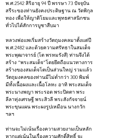
พ.ศ.2542 สิริอายุ 94 ปี พรรษา 73 ปัจจุบัน
สรีระของท่านยังคงประดิษฐาน ณ วัดพิกุล
ทอง เพื่อให้ญาติโยมและพุทธศาสนิกชน
ทั่วไปได้สักการบูชาสืบมา 
หลวงพ่อแพเริ่มสร้างวัตถุมงคลมาตั้งแต่ปี 
พ.ศ.2482 และด้วยความศรัทธาในสมเด็จ
พระพุฒาจารย์ (โต พรหมรังสี) ท่านจึงได้
สร้าง “พระสมเด็จ”โดยยึดถือแนวทางการ
สร้างของสมเด็จโตเป็นส่วนใหญ่ รวมแล้ว
วัตถุมงคลของท่านมีไม่ต่ำกว่า 300 พิมพ์ 
มีทั้งเนื้อผงและเนื้อโลหะ อาทิ พระสมเด็จ 
พระนางพญา พระรอด พระปิดตา พระ
ลีลาทุ่งเศรษฐี พระสิวลี พระสังกัจจายน์ 
พระขุนแผน พระผงรูปเหมือน นางกวัก 
ฯลฯ 
ท่านจะไม่เน้นเรื่องความสวยงามเป็นหลัก 
หากแต่เน้นในเรื่องความศักดิ์สิทธิ์ จะ