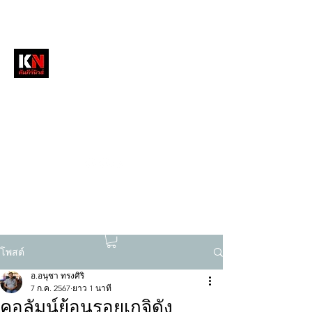
หนังสือพิมพ์คัมภีร์นิวส์
สื่อลึกวงการสงฆ์ เจาะตรงพระเครื่องดัง
tukompee07@gmail.com
0614034151
โพสต์
อ.อนุชา ทรงศิริ
7 ก.ค. 2567
ยาว 1 นาที
คอลัมน์ย้อนรอยเกจิดัง