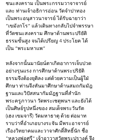
ชนะสงคราม เป็นพระกรรมวาจาจารย์ 
และ ท่านเจ้าอธิการอ่อน วัดจำปาทอง 
เป็นพระอนุสาวนาจารย์ ได้รับฉายาว่า 
“เขมังกโร” แล้วเดินทางกลับไปจำพรรษา
ที่วัดชนะสงคราม ศึกษาด้านพระปริยัติ
ธรรมขั้นสูง จนได้เปรียญ 4 ประโยค ได้
เป็น “พระมหาแพ” 
หลังจากนั้นมานัยน์ตาเกิดอาการเจ็บปวด
อย่างรุนแรง การศึกษาด้านพระปริยัติ
ธรรมจึงต้องยุติลง แต่ด้วยความเป็นผู้ใฝ่
ศึกษา ท่านจึงหันมาศึกษาด้านสมถกัมมัฎ
ฐานและวิปัสสนากัมมัฎฐานที่สำนัก
พระครูภาวนา วัดพระเชตุพนฯ และยังได้
เป็นศิษย์รูปหนึ่งของ สมเด็จพระวันรัต 
(เฮง เขมจารี) วัดมหาธาตุ ด้วย ต่อมาท
ราบว่าที่อำเภอบางระจัน มีพระอาจารย์
เรืองวิทยาคมและวาจาศักดิ์สิทธิ์นัก ชื่อ 
"หลวงพ่อศรี" เจ้าอาวาสวัดพระปรางค์ จึง