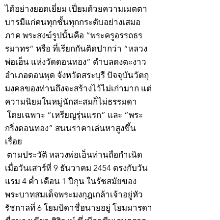
ได้อย่างยอดเยี่ยม เปี่ยมด้วยความเมตตา
บารมีแก่คนทุกชั้นทุกกระดับอย่างเสมอ
ภาค พระสงฆ์รูปนั้นคือ “พระครูอรรถธร
รมาทร” หรือ ที่เรียกกันติดปากว่า “หลวง
พ่อเฮ็น แห่งวัดดอนทอง” ตำบลดงตะงาว
อำเภอดอนพุด จังหวัดสระบุรี ปัจจุบันวัตถุ
มงคลของท่านถึงจะสร้างไว้ไม่เก่ามาก แต่
ความนิยมในหมู่นักสะสมก็ไม่ธรรมดา
โดยเฉพาะ “เหรียญรุ่นแรก” และ “พระ
กริ่งดอนทอง” สนนราคาเล่นหาสูงขึ้น
เรื่อย
ตามประวัติ หลวงพ่อเฮ็นท่านถือกำเนิด
เมื่อวันเสาร์ที่ 9 ธันวาคม 2454 ตรงกับวัน
แรม 4 ค่ำ เดือน 1 ปีกุน ในรัชสมัยของ
พระบาทสมเด็จพระมงกุฎเกล้าเจ้าอยู่หัว
รัชกาลที่ 6 โยมบิดาชื่อนายอยู่ โยมมารดา