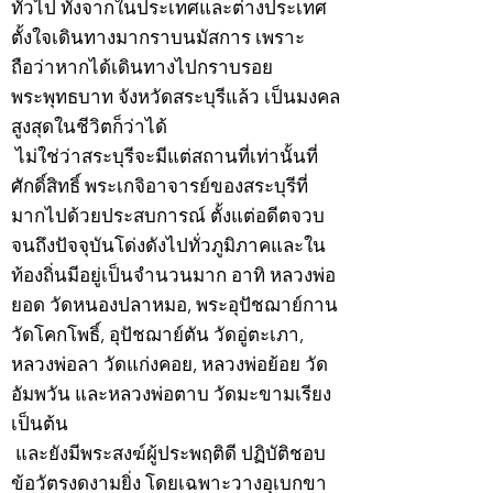
ทั่วไป ทั้งจากในประเทศและต่างประเทศ
ตั้งใจเดินทางมากราบนมัสการ เพราะ
ถือว่าหากได้เดินทางไปกราบรอย
พระพุทธบาท จังหวัดสระบุรีแล้ว เป็นมงคล
สูงสุดในชีวิตก็ว่าได้
ไม่ใช่ว่าสระบุรีจะมีแต่สถานที่เท่านั้นที่
ศักดิ์สิทธิ์ พระเกจิอาจารย์ของสระบุรีที่
มากไปด้วยประสบการณ์ ตั้งแต่อดีตจวบ
จนถึงปัจจุบันโด่งดังไปทั่วภูมิภาคและใน
ท้องถิ่นมีอยู่เป็นจำนวนมาก อาทิ หลวงพ่อ
ยอด วัดหนองปลาหมอ, พระอุปัชฌาย์กาน
วัดโคกโพธิ์, อุปัชฌาย์ตัน วัดอู่ตะเภา,
หลวงพ่อลา วัดแก่งคอย, หลวงพ่อย้อย วัด
อัมพวัน และหลวงพ่อตาบ วัดมะขามเรียง
เป็นต้น
และยังมีพระสงฆ์ผู้ประพฤติดี ปฏิบัติชอบ
ข้อวัตรงดงามยิ่ง โดยเฉพาะวางอุเบกขา