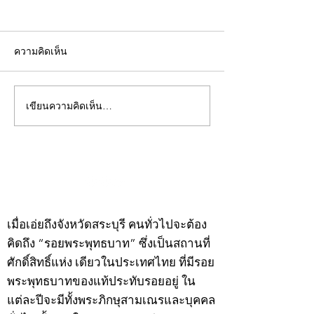
ความคิดเห็น
เขียนความคิดเห็น…
คอลัมน์"จับชีพจรวงการ
คอลัมน์"จับชีพจ
พระ"ประจำพุธที่ 29
พระ"ประจำอังคาร
กรกฎาคม 2569
กรกฎาคม 2569
©2020 by kampeenews. Proudly created with Wix.com
เมื่อเอ่ยถึงจังหวัดสระบุรี คนทั่วไปจะต้อง
คิดถึง “รอยพระพุทธบาท” ซึ่งเป็นสถานที่
ศักดิ์สิทธิ์แห่ง เดียวในประเทศไทย ที่มีรอย
พระพุทธบาทของแท้ประทับรอยอยู่ ใน
แต่ละปีจะมีทั้งพระภิกษุสามเณรและบุคคล