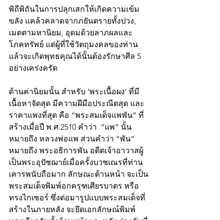
พิถีพิถันในการปลุกเสกให้เกิดความเข้ม
ขลัง แคล้วคลาดจากภยันตรายทั้งปวง, 
เมตตามหานิยม, อุดมด้วยลาภผลและ
โภคทรัพย์ แต่ผู้ที่ใช้วัตถุมงคลของท่าน
แล้วจะเกิดพุทธคุณได้นั้นต้องรักษาศีล 5 
อย่างเคร่งครัด
ด้านค่านิยมนั้น สำหรับ ‘พระเนื้อผง’ ที่มี
เนื้อหาจัดสุด มีความฝีมือประณีตสุด และ
ราคาแพงที่สุด คือ “พระสมเด็จแพพัน” ที่
สร้างเมื่อปี พ.ศ.2510 คำว่า  “แพ” นั้น 
หมายถึง หลวงพ่อแพ ส่วนคำว่า “พัน” 
หมายถึง พระอธิการพัน อดีตเจ้าอาวาสผู้
เป็นพระอุปัชฌาย์เมื่อครั้งบวชเณรที่ท่าน
เคารพนับถือมาก ลักษณะด้านหน้า จะเป็น
พระสมเด็จพิมพ์อกครุฑเศียรบาตร หรือ
ทรงไกเซอร์ ซึ่งต่อมารูปแบบพระสมเด็จที่
สร้างในภายหลัง จะยึดเอกลักษณ์พิมพ์