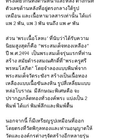
ทรงเดียวกันทั้งด้านหน้าและหลัง ต่างกันที่
ตัวเลขด้านหลังที่อยู่ตรงกลางใต้รูป
เหมือน และเนื้อหามวลสารเท่านั้น ได้แก่ 
แพ 2 พัน, แพ 3 พัน จนถึง แพ ๙ พัน 
ส่วน ‘พระเนื้อโลหะ’ ที่นับว่าได้รับความ
นิยมสูงสุดก็คือ “พระสมเด็จทองเหลือง” 
ปี พ.ศ.2494  เป็นพระสมเด็จรุ่นแรกที่ท่าน
สร้าง สมัยดำรงสมณศักดิ์ที่"พระครูศรี
พรหมโสภิต" โดยจำลองแบบพิมพ์จาก
พระสมเด็จวัดระฆังฯ สร้างเป็นเนื้อทอง
เหลืองแบบเนื้อขันลงหิน รูปสี่เหลี่ยมแบบ
หล่อโบราณ  มีลักษณะพิเศษคือ จะ
ปรากฏเกล็ดทองทั่วองค์พระ แบ่งเป็น 2 
พิมพ์ ได้แก่ พิมพ์ลึกและพิมพ์ตื้น
นอกจากนี้ ก็มีเหรียญรูปเหมือนที่ออก
โดยตรงที่วัดพิกุลทองและท่านอนุญาตให้
วัดและองค์กรต่างๆจัดสร้างอีกหลายรุ่น 