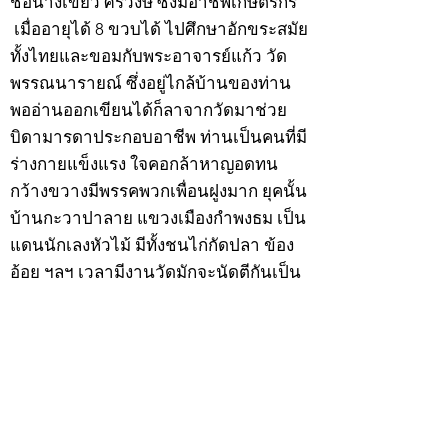
ชื่อนางเขียว ศิริวงษ์ ซึ่งมีอาชีพเกษตรกร
เมื่ออายุได้ 8 ขวบได้ ไปศึกษาอักขระสมัย
ทั้งไทยและขอมกับพระอาจารย์แก้ว วัด
พรรณนารายณ์ ซึ่งอยู่ไกล้บ้านของท่าน
พออ่านออกเขียนได้ก็ลาจากวัดมาช่วย
บิดามารดาประกอบอาชีพ ท่านเป็นคนที่มี
ร่างกายแข็งแรง ใจคอกล้าหาญอดทน
กว้างขวางมีพรรคพวกเพื่อนฝูงมาก ยุคนั้น
บ้านกะวาปาลาย แขวงเมืองกำพงธม เป็น
แดนนักเลงหัวไม้ มีทั้งชนไก่กัดปลา ข้อง
อ้อย ฯลฯ เวลามีงานวัดมักจะนัดตีกันเป็น
ประจำ
สำหรับนายเฮ็นพรรคพวกเพื่อนฝูงย่องให้
เป็นลูกพี่ ด้วยเหตุนี้ทำให้บิดามารดาวิตก
เกรงว่าหนทางข้างหน้าอาจจะเสียคน
เพราะคบเพื่อนไม่เลือกว่าคนดีคนพาล ต่อ
มาเมื่อวันพุธที่ 9 ธันวาคม 2474 ปีมะแม