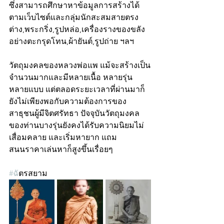
ซึ่งสามารถศึกษาหาข้อมูลการสร้างได้
ตามเว็บไซต์และกลุ่มนักสะสมสายตรง
ต่าง,พระกริ่ง,รูปหล่อ,เครื่องรางของขลัง
อย่างตะกรุดโทน,ผ้ายันต์,รูปถ่าย ฯลฯ
วัตถุมงคลของหลวงพ่อแพ แม้จะสร้างเป็น
จำนวนมากและมีหลายเนื้อ หลายรุ่น 
หลายแบบ แต่ตลอดระยะเวลาที่ผ่านมาก็
ยังไม่เพียงพอกับความต้องการของ
สาธุชนผู้มีจิตศรัทธา ปัจจุบันวัตถุมงคล
ของท่านบางรุ่นยังคงได้รับความนิยมไม่
เสื่อมคลาย และเริ่มหายาก แถม
สนนราคาเล่นหาก็สูงขึ้นเรื่อยๆ 
#ฉ
ัตรสยาม