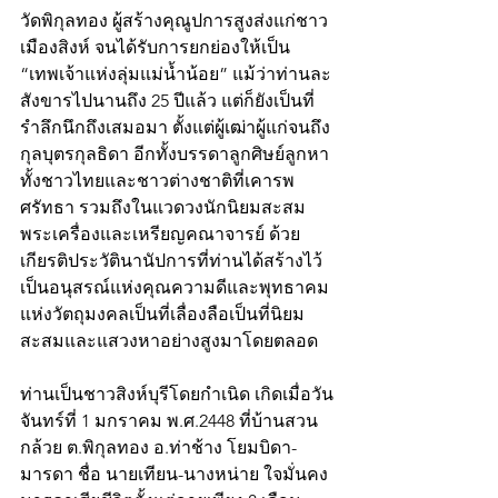
วัดพิกุลทอง ผู้สร้างคุณูปการสูงส่งแก่ชาว
เมืองสิงห์ จนได้รับการยกย่องให้เป็น 
“เทพเจ้าแห่งลุ่มแม่น้ำน้อย” แม้ว่าท่านละ
สังขารไปนานถึง 25 ปีแล้ว แต่ก็ยังเป็นที่
รำลึกนึกถึงเสมอมา ตั้งแต่ผู้เฒ่าผู้แก่จนถึง
กุลบุตรกุลธิดา อีกทั้งบรรดาลูกศิษย์ลูกหา
ทั้งชาวไทยและชาวต่างชาติที่เคารพ
ศรัทธา รวมถึงในแวดวงนักนิยมสะสม
พระเครื่องและเหรียญคณาจารย์ ด้วย
เกียรติประวัตินานัปการที่ท่านได้สร้างไว้
เป็นอนุสรณ์แห่งคุณความดีและพุทธาคม
แห่งวัตถุมงคลเป็นที่เลื่องลือเป็นที่นิยม
สะสมและแสวงหาอย่างสูงมาโดยตลอด
ท่านเป็นชาวสิงห์บุรีโดยกำเนิด เกิดเมื่อวัน
จันทร์ที่ 1 มกราคม พ.ศ.2448 ที่บ้านสวน
กล้วย ต.พิกุลทอง อ.ท่าช้าง โยมบิดา-
มารดา ชื่อ นายเทียน-นางหน่าย ใจมั่นคง 