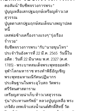
คอลัมน์"จับชีพจรวงการพระ"
ปู่บุญเหลือเสกปฐมฤกษ์เหรียญท้าวเวส
สุวรรณ
ปู่บุดดาเสกปฐมฤกษ์สมเด็จนางพญาปลด
หนี้
เลสพ่อช้างเครื่องรางแรงๆ"รุ่งเรือง
ร่ำรวย"
จับชีพจรวงการพระ"กับ"นายขุนโหร" 
ประจำวันอังคารที่ 22 มี.ค. 2565  วันนี้ใน
อดีต : วันที่ 22 มีนาคม พ.ศ. 2327 (ค.ศ. 
1785) - พระบาทสมเด็จพระพุทธยอดฟ้า
จุฬาโลกมหาราช ทรงทำพิธีอัญเชิญ
พระพุทธมหามณีรัตนปฏิมากร 
ประดิษฐานในพระอุโบสถ วัดพระ
ศรีรัตนศาสดาราม
เหรียญสวยน่าเก็บ ท้าวเวสสุวรรณ 
รุ่น"ประทานทรัพย์" หลวงปู่บุญเหลือ พระ
เกจิดัง เทพเจ้าแห่งน้ำมนต์ศักดิ์สิทธิ์ วัด