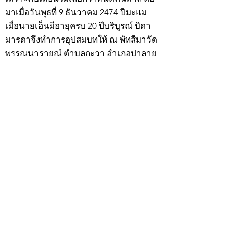
มาเมื่อวันพุธที่ 9 ธันวาคม 2474 ปีมะแม
เมื่อนายเฮ็นมีอายุครบ 20 ปีบริบูรณ์ บิดา
มารดาจึงทำการอุปสมบทให้ ณ พัทสีมาวัด
พรรณนารายณ์ ตำบลกะวา อำเภอปาลาย
แขวงเมืองกัมพงธม ประเทศกัมพูชา
(เขมร) โดยมี พระอุปัชฌาย์แก้ว วัดพรรณ
นารายณ์ เป็นพระอุปัชฌาย์ พระอาจารย์
เป็นพระกรรมวาจาจารย์ พระอาจารย์มั่น
เป็นพระอนุสาวนาจารย์ พระอุปัชฌาย์ให้
ฉายว่า “สิริวังโส”
เมื่อบวชแล้วก็จำพรรษาอยู่ที่วัดพรรณ
นารายณ์ ทำอุปัชฌาย์วัตรอาจาริยวัตร
ตามธรรมเนียมพระนวกะผู้บวชใหม่ และ
ศึกษาพระธรรมวินัยท่องบ่นสวดมนต์จน
จบทุกยุคทุกคัมภีร์ มีอุตสาหะจดจำได้
แม่นยำและเกิดเลื่อมใสศรัทธาในพระพุทธ