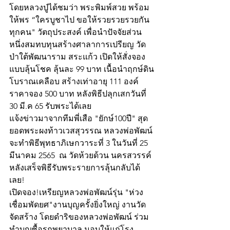
โดยหลวงปู่ได้ชมว่า พระพิมพ์สวย พร้อม
ให้พร “ใครบูชาไป ขอให้รวยรวยรวยกัน
ทุกคน" วัตถุประสงค์ เพื่อนำปัจจัยส่วน
หนึ่งสมทบทุนสร้างศาลาการเปรียญ วัด
ป่าใต้พัฒนาราม สระแก้ว เปิดให้สั่งจอง
แบบลุ้นโชค ลุ้นละ 99 บาท เนื้อนำฤกษ์ดิน
โบราณเคลือบ สร้างเท่าอายุ 111 องค์ 
ราคาจอง 500 บาท หลังพิธีปลุกเสกวันที่ 
30 มี.ค 65 รับพระได้เลย
แจ้งข่าวมาจากทีมพี่เสือ "ยักษ์100ปี" สุด
ยอดพระผงท้าวเวสสุวรรณ หลวงพ่อพัฒน์ 
จะทำพิธีพุทธาภิเษกวาระที่ 3 ในวันที่ 25 
มีนาคม 2565  ณ วัดห้วยด้วน นครสวรรค์ 
หลังเสร็จพิธีรับพระรายการลุ้นกลับได้
เลย!
เปิดจอง!เหรียญหลวงพ่อพัฒน์รุ่น "ห่วง
เชื่อมพัดยศ"งานบุญครั้งยิ่งใหญ่ งานวัด
จัดสร้าง โดยดำริของหลวงพ่อพัฒน์ ร่วม
ทำบุญซื้อรถพยาบาล มอบให้แก่โรง