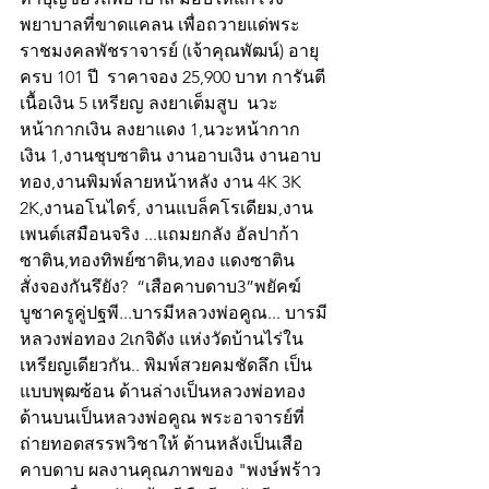
พยาบาลที่ขาดแคลน เพื่อถวายแด่พระ
ราชมงคลพัชราจารย์ (เจ้าคุณพัฒน์) อายุ
ครบ 101 ปี  ราคาจอง 25,900 บาท การันตี 
เนื้อเงิน 5 เหรียญ ลงยาเต็มสูบ  นวะ
หน้ากากเงิน ลงยาแดง 1,นวะหน้ากาก
เงิน 1,งานชุบซาติน งานอาบเงิน งานอาบ
ทอง,งานพิมพ์ลายหน้าหลัง งาน 4K 3K 
2K,งานอโนไดร์, งานแบล็คโรเดียม,งาน
เพนต์เสมือนจริง ...แถมยกลัง อัลปาก้า
ซาติน,ทองทิพย์ซาติน,ทอง แดงซาติน
สั่งจองกันรึยัง?  “เสือคาบดาบ3”พยัคฆ์
บูชาครูคู่ปฐพี...บารมีหลวงพ่อคูณ... บารมี
หลวงพ่อทอง 2เกจิดัง แห่งวัดบ้านไร่ใน
เหรียญเดียวกัน.. พิมพ์สวยคมชัดลึก เป็น
แบบพุฒซ้อน ด้านล่างเป็นหลวงพ่อทอง 
ด้านบนเป็นหลวงพ่อคูณ พระอาจารย์ที่
ถ่ายทอดสรรพวิชาให้ ด้านหลังเป็นเสือ
คาบดาบ ผลงานคุณภาพของ "พงษ์พร้าว