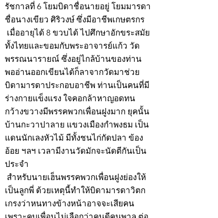
รัชกาลที่ 6 โยมบิดาชื่อนายอยู่ โยมมารดา
ชื่อนางเขียว ศิริวงษ์ ซึ่งมีอาชีพเกษตรกร
เมื่ออายุได้ 8 ขวบได้ ไปศึกษาอักขระสมัย
ทั้งไทยและขอมกับพระอาจารย์แก้ว วัด
พรรณนารายณ์ ซึ่งอยู่ไกล้บ้านของท่าน
พออ่านออกเขียนได้ก็ลาจากวัดมาช่วย
บิดามารดาประกอบอาชีพ ท่านเป็นคนที่มี
ร่างกายแข็งแรง ใจคอกล้าหาญอดทน
กว้างขวางมีพรรคพวกเพื่อนฝูงมาก ยุคนั้น
บ้านกะวาปาลาย แขวงเมืองกำพงธม เป็น
แดนนักเลงหัวไม้ มีทั้งชนไก่กัดปลา ข้อง
อ้อย ฯลฯ เวลามีงานวัดมักจะนัดตีกันเป็น
ประจำ
สำหรับนายเฮ็นพรรคพวกเพื่อนฝูงย่องให้
เป็นลูกพี่ ด้วยเหตุนี้ทำให้บิดามารดาวิตก
เกรงว่าหนทางข้างหน้าอาจจะเสียคน
เพราะคบเพื่อนไม่เลือกว่าคนดีคนพาล ต่อ