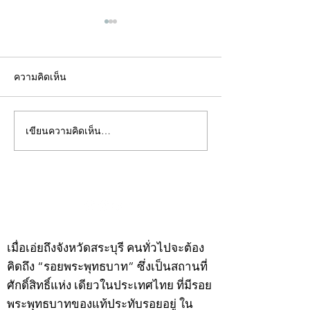
ความคิดเห็น
เขียนความคิดเห็น…
คอลัมน์"จับชีพจรวงการ
คอลัมน์"จับชีพจ
พระ"ประจำพุธที่ 29
พระ"ประจำอังคาร
กรกฎาคม 2569
กรกฎาคม 2569
©2020 by kampeenews. Proudly created with Wix.com
เมื่อเอ่ยถึงจังหวัดสระบุรี คนทั่วไปจะต้อง
คิดถึง “รอยพระพุทธบาท” ซึ่งเป็นสถานที่
ศักดิ์สิทธิ์แห่ง เดียวในประเทศไทย ที่มีรอย
พระพุทธบาทของแท้ประทับรอยอยู่ ใน