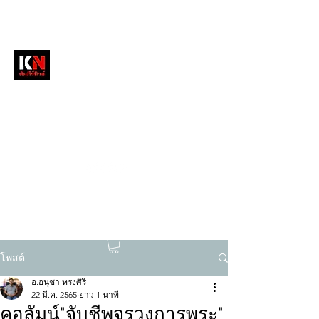
หนังสือพิมพ์คัมภีร์นิวส์
สื่อลึกวงการสงฆ์ เจาะตรงพระเครื่องดัง
tukompee07@gmail.com
0614034151
โพสต์
อ.อนุชา ทรงศิริ
22 มี.ค. 2565
ยาว 1 นาที
คอลัมน์"จับชีพจรวงการพระ"