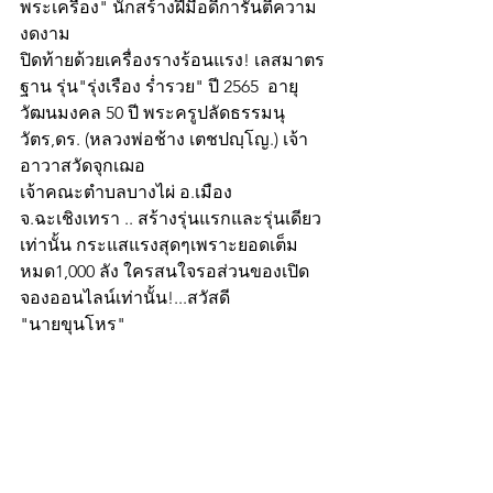
พระเครื่อง" นักสร้างฝีมือดีการันตีความ
งดงาม 
ปิดท้ายด้วยเครื่องรางร้อนแรง! เลสมาตร
ฐาน รุ่น"รุ่งเรือง ร่ำรวย" ปี 2565  อายุ
วัฒนมงคล 50 ปี พระครูปลัดธรรมนุ
วัตร,ดร. (หลวงพ่อช้าง เตชปญฺโญ.) เจ้า
อาวาสวัดจุกเฌอ
เจ้าคณะตำบลบางไผ่ อ.เมือง 
จ.ฉะเชิงเทรา .. สร้างรุ่นแรกและรุ่นเดียว 
เท่านั้น กระแสแรงสุดๆเพราะยอดเต็ม
หมด1,000 ลัง ใครสนใจรอส่วนของเปิด
จองออนไลน์เท่านั้น!...สวัสดี
"นายขุนโหร"