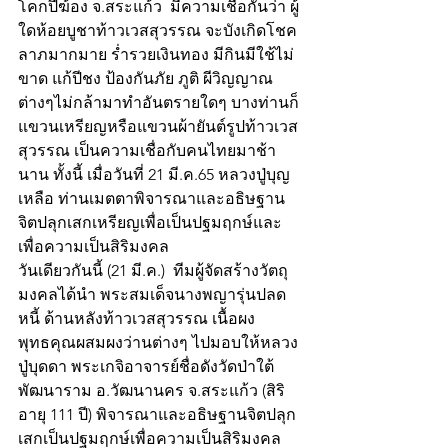
โคกปี่ฆ้อง จ.สระแก้ว  มีความเชื่อกันว่า ผู้
ใดห้อยบูชาท้าวเวสสุวรรณ จะบังเกิดโชค
ลาภมากมาย ร่ำรวยเงินทอง มีกินมีใช้ไม่
ขาด แก้ปีชง ป้องกันภัย ภูติ ผีวิญญาณ
ต่างๆไม่กล้ามาทำอันตรายใดๆ บางท่านก็
แขวนเหรียญหรือแขวนผ้ายันต์รูปท้าวเวส
สุวรรณ เป็นความเชื่อกับคนไทยมาช้า
นาน ทั้งนี้ เมื่อวันที่ 21 มี.ค.65 หลวงปู่บุญ
เหลือ ท่านเมตตาพิจารณาและอธิษฐาน
จิตปลุกเสกเหรียญเพื่อเป็นปฐมฤกษ์และ
เพื่อความเป็นสิริมงคล 
วันเดียวกันนี้ (21 มี.ค.)  ทีมผู้จัดสร้างวัตถุ
มงคลได้นำ พระสมเด็จนางพญารุ่นปลด
หนี้ ด้านหลังท้าวเวสสุวรรณ เนื้อผง
พุทธคุณผสมผงว่านต่างๆ ไปมอบให้หลวง
ปู่บุดดา พระเกจิอาจารย์ชื่อดังวัดป่าใต้
พัฒนาราม อ.วัฒนานคร จ.สระแก้ว (สิริ
อายุ 111 ปี) พิจารณาและอธิษฐานจิตปลุก
เสกเป็นปฐมฤกษ์เพื่อความเป็นสิริมงคล 