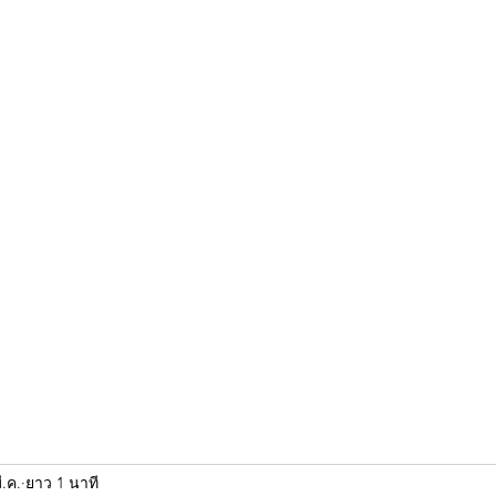
ขุนแผน khun paen
พระเก่าใหม่ยอดนิยม
ร้านพระเอกคัมภีร์
พระกริ
ี.ค.
ยาว 1 นาที