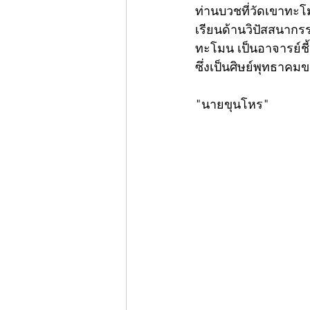
ท่านบวชที่วัดเขาทะโ
เรียนด้านวิปัสสนาก
ทะโมน เป็นอาจารย์ชี
ซึ่งเป็นศิษย์พุทธาคมข
"นายขุนโหร"