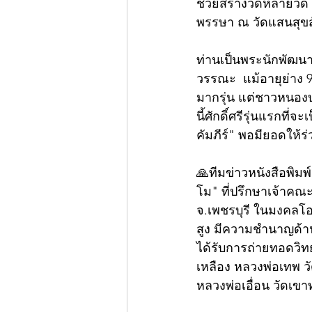
ช่วยสร้างวัดหลายวัด
พรรษา ณ วัดแสนสุข
ท่านเป็นพระนักพัฒนา
วรรณะ  แม้อายุย่าง 
มากรุ่น แต่ชาวหนองบ
นี้ศักดิ์ศรีรุ่นแรกที
คัมภีร์" พอมียอดให้ร
🙏ทีมข่าวหนังสือพิมพ
โม" ที่ปรึกษาเจ้าคณะ
จ.เพชรบุรี ในมงคลโอก
สูง มีความชำนาญด้าน
ได้รับการถ่ายทอดวิท
เหลือง หลวงพ่อเทพ ว
หลวงพ่อเอื่อน วัดเข