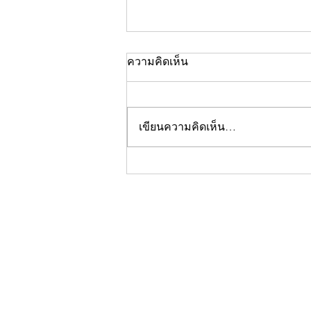
ความคิดเห็น
เขียนความคิดเห็น…
คอลัมน์"จับชีพจรวงการ
พระ"ประจำพฤหัสบดีที่ 30
กรกฎาคม 2569