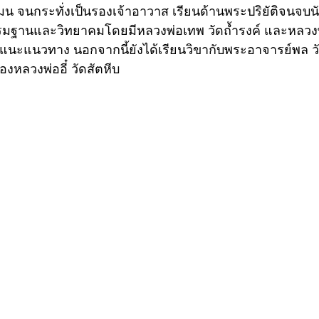
มน จนกระทั่งเป็นรองเจ้าอาวาส เรียนด้านพระปริยัติจนจบ
รรมฐานและวิทยาคมโดยมีหลวงพ่อเทพ วัดถ้ำรงค์ และหลวงพ
้แนะแนวทาง นอกจากนี้ยังได้เรียนวิขากับพระอาจารย์พล วั
องหลวงพ่ออี๋ วัดสัตหีบ