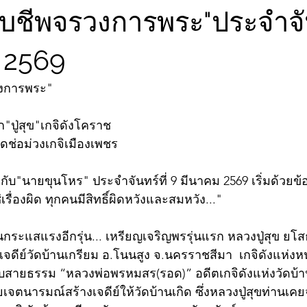
ับชีพจรวงการพระ"ประจำจัน
 2569
วงการพระ"
"ปู่สุข"เกจิดังโคราช
ัดช่อม่วงเกจิเมืองเพชร
ับ"นายขุนโหร" ประจำจันทร์ที่ 9 มีนาคม 2569 เริ่มด้วย
เรื่องผิด ทุกคนมีสิทธิ์ผิดหวังและสมหวัง..."
กระแสแรงอีกรุ่น... เหรียญเจริญพรรุ่นแรก หลวงปู่สุข ยโส
้างเจดีย์วัดบ้านเกรียม อ.โนนสูง จ.นครราชสีมา  เกจิดังแห่
ายสืบสายธรรม “หลวงพ่อพรหมสร(รอด)” อดีตเกจิดังแห่งวัดบ้
ดยเจตนารมณ์สร้างเจดีย์ให้วัดบ้านเกิด ซึ่งหลวงปู่สุขท่าน