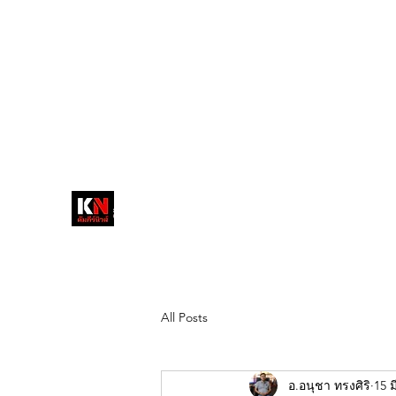
tukompee07@gmail.com
0614034151
หน้าหลัก
พระ
หนังสือพิมพ์คัมภีร์นิ
วส์
สื่อลึกวงการสงฆ์ เจาะตรงพระเครื่อง
ดัง
All Posts
อ.อนุชา ทรงศิริ
15 ม