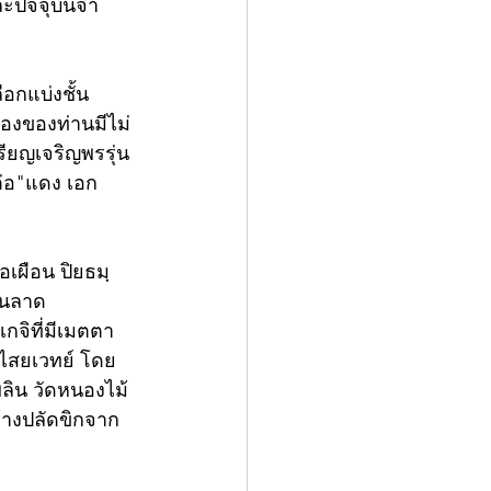
ะปัจจุบันจำ
อกแบ่งชั้น
่องของท่านมีไม่
ียญเจริญพรรุ่น
ดต่อ"แดง เอก
อเผือน ปิยธมฺ
านลาด 
เกจิที่มีเมตตา
นไสยเวทย์ โดย
ลิน วัดหนองไม้
้างปลัดขิกจาก