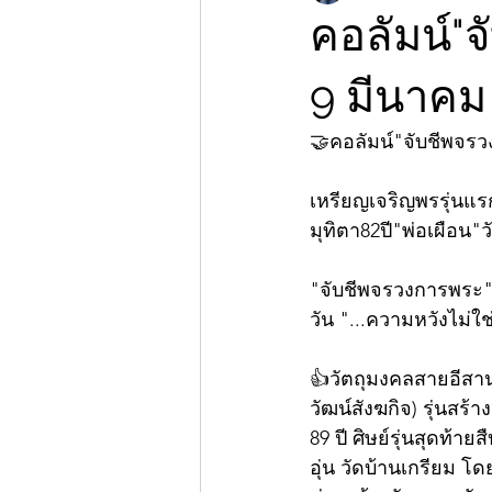
คอลัมน์"จ
9 มีนาคม
🤝คอลัมน์"จับชีพจร
เหรียญเจริญพรรุ่นแรก
มุทิตา82ปี"พ่อเผือน"ว
"จับชีพจรวงการพระ"ก
วัน "...ความหวังไม่ใช่
👍วัตถุมงคลสายอีสาน
วัฒน์สังฆกิจ) รุ่นสร
89 ปี ศิษย์รุ่นสุดท้
อุ่น วัดบ้านเกรียม โ