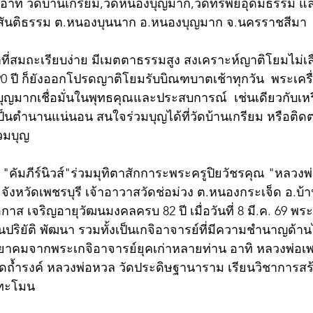
 อาทิ วัดบ้านเกรียม,วัดหนองบุญมาก,วัดทรัพย์อุดมธรรม แล
สันติธรรม ต.หนองบุนนาก อ.หนองบุญมาก จ.นครราชสีมา
ที่สมถะเรียบง่าย มีเมตตาธรรมสูง สงเคราะห์ญาติโยมไม่เลื
90 ปี ก็ยังออกโปรดญาติโยมรับบิณฑบาตเช้าทุกวัน  พระเครื
ุญมากเชื่อมั่นในพุทธคุณและประสบการณ์  เช่นเดียวกับเหร
่จะเป็นตำนานแน่นอน สนใจร่วมบุญได้ที่วัดบ้านเกรียม หรือติ
่วมบุญ
์ "คัมภีร์นิวส์"ร่วมมุทิตาสักการะพระครูปิยวัชรคุณ "หลวงพ่
จังหวัดเพชรบุรี เจ้าอาวาสวัดช่อม่วง ต.หนองกระเจ็ด อ.บ้
าส เจริญอายุวัฒนมงคลครบ 82 ปี เมื่อวันที่ 8 มี.ค. 69 พระ
ปริยัติ พัฒนา รวมทั้งเป็นเกจิอาจารย์ที่มีความชำนาญด้า
ยาคมจากพระเกจิอาจารย์ยุคเก่าหลายท่าน อาทิ หลวงพ่อเพ
ัดถ้ำรงค์ หลวงพ่อหวล วัดประดิษฐานาราม เรียนวิชาการสร
าทะโมน