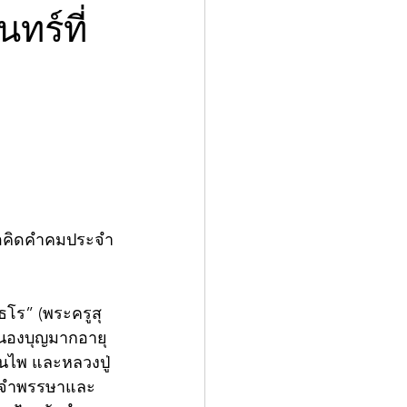
ทร์ที่
ข้อคิดคำคมประจำ
ธโร” (พระครูสุ
งหนองบุญมากอายุ 
านไพ และหลวงปู่
เคยจำพรรษาและ