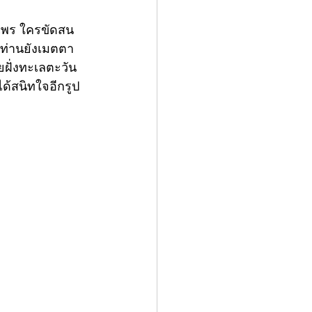
ไพร ใครขัดสน
 ท่านยังเมตตา
ยฝั่งทะเลตะวัน
ได้สนิทใจอีกรูป