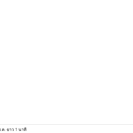
ขุนแผน khun paen
พระเก่าใหม่ยอดนิยม
ร้านพระเอกคัมภีร์
พระกริ
พ.ค.
ยาว 1 นาที