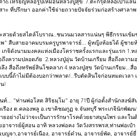
ตา6.เหรียญหล่อรูปเหมือนหลวงปู่สุข  7.ตะกรุดหล่อเป่าแล่น โ
าะ ที่ปรึกษา ออกค่าใช้จ่ายถวายปัจจัยร่วมก่อสร้างศาล
ละสวยด้วยสไตล์โบราณ..ชนวนมวลสารแน่นๆ พิธีกรรมเข้มขล
ไพ" สืบสายอาคมบรมครูบูรพาจารย์... ผู้หญิงห้อยได้ ผู้ชายห
 4 เกจิดังนามมงคลแห่งเมืองโคราชครั้งแรกและรุ่นแรก 1.
่อถึงความปลอดภัย  2.หลวงปู่อุ่น วัดบ้านเกรียม สื่อถึงควา
ลึง สื่อถึงทรัพย์สินโชคลาภ 4.หลวงปู่สุข วัดบ้านเกรียม...สื
แบบนี้ถ้าไม่มีต้องบอกว่าพลาด!..รีบตัดสินใจก่อนหมดเวลา 
อน!
เรือง ต.คลองพลู อ.เขาคิชฌกูฏ จ.จันทบุรี พระเกจินักพัฒน
ายอย่างไม่ว่าจะเป็นการรักษาโรคด้วยยาสมุนไพร และใน
อาจารย์ผู้สอน อาทิ หลวงพ่อคง วัดวังสรรพรส,ท่านพ่อเป๋
่งเบญจา,อาจารย์เนือง, อาจารย์ด๋วน, อาจารย์พัด, อาจารย์ยี