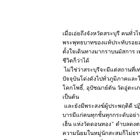
เมื่อเอ่ยถึงจังหวัดสระบุรี คนทั่
พระพุทธบาทของแท้ประทับรอยอยู
ตั้งใจเดินทางมากราบนมัสการ เ
ชีวิตก็ว่าได้
ไม่ใช่ว่าสระบุรีจะมีแต่สถานที่เ
ปัจจุบันโด่งดังไปทั่วภูมิภาคแ
โคกโพธิ์, อุปัชฌาย์ตัน วัดอู่
เป็นต้น
และยังมีพระสงฆ์ผู้ประพฤติดี ป
บารมีแก่คนทุกชั้นทุกกระดับอย่
เฮ็น แห่งวัดดอนทอง” ตำบลดงตะง
ความนิยมในหมู่นักสะสมก็ไม่ธ