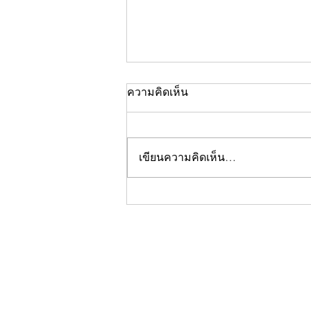
ความคิดเห็น
เขียนความคิดเห็น…
คอลัมน์"จับชีพจรวงการ
พระ"ประจำพฤหัสบดีที่ 30
กรกฎาคม 2569