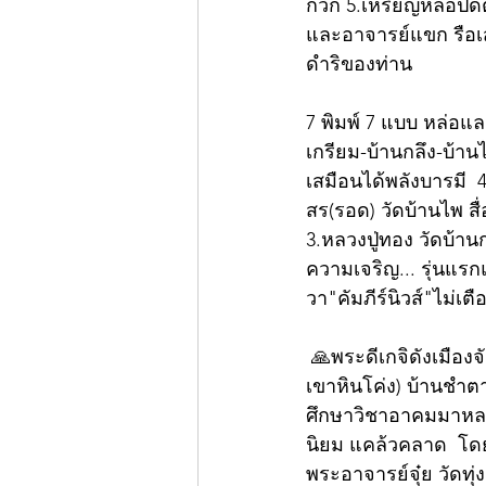
กวัก 5.เหรียญหล่อปิด
และอาจารย์แขก รือเส
ดำริของท่าน 
7 พิมพ์ 7 แบบ หล่อแ
เกรียม-บ้านกลึง-บ้าน
เสมือนได้พลังบารมี 
สร(รอด) วัดบ้านไพ สื
3.หลวงปู่ทอง วัดบ้านก
ความเจริญ... รุ่นแรก
วา"คัมภีร์นิวส์"ไม่เตื
 🙏พระดีเกจิดังเมืองจันท์... “ท่านพ่อโสต สิริธมฺโม” อายุ 71ปี ผู้ก่อตั้งสำนักสงฆ์สันติธรรมคีรี(วัด
เขาหินโค่ง) บ้านชำตา
ศึกษาวิชาอาคมมาหล
นิยม แคล้วคลาด  โดย
พระอาจารย์จุ๋ย วัดทุ