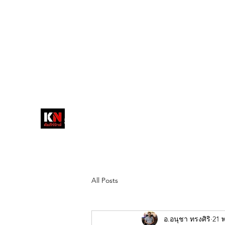
tukompee07@gmail.com
0614034151
หน้าหลัก
พระ
หนังสือพิมพ์คัมภีร์นิ
วส์
สื่อลึกวงการสงฆ์ เจาะตรงพระเครื่อง
ดัง
All Posts
อ.อนุชา ทรงศิริ
21 