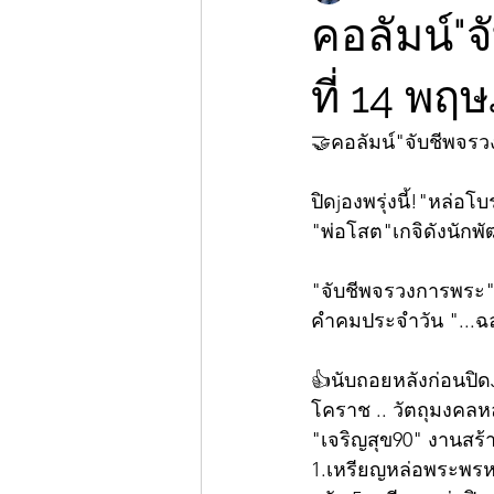
คอลัมน์"
ที่ 14 พ
🤝คอลัมน์"จับชีพจร
ปิดjองพรุ่งนี้!"หล่อโ
"พ่อโสต"เกจิดังนักพ
"จับชีพจรวงการพระ"ก
คำคมประจำวัน "...ฉ
👍นับถอยหลังก่อนปิดJ
โคราช .. วัตถุมงคลหล
"เจริญสุข90" งานสร้า
1.เหรียญหล่อพระพรหม