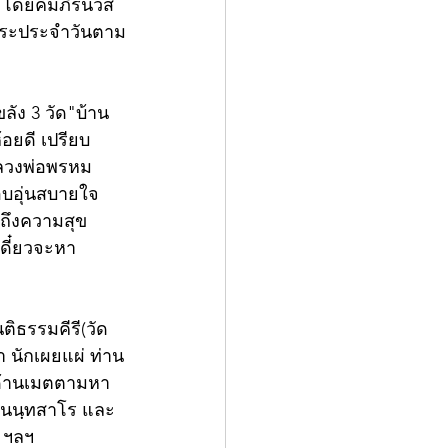
ดยคัมภีร์นิวส์ 
าพระประจำวันตาม
ัง 3 วัด"บ้าน
้อยดี เปรียบ
หลวงพ่อพรหม
มอบอุ่นสบายใจ 
่อถึงความสุข
เดี๋ยวจะหา
า นักเผยแผ่ ท่าน
ด้านเมตตามหา
า นนฺทสาโร และ
่ ฯลฯ