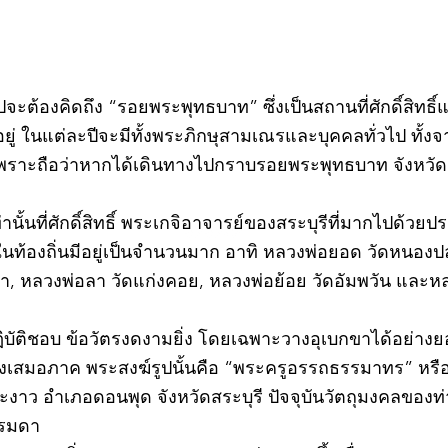
วไปจะต้องคิดถึง “รอยพระพุทธบาท” ซึ่งเป็นสถานที่ศักดิ์สิทธ
่ ในแต่ละปีจะมีทั้งพระภิกษุสามเณรและบุคคลทั่วไป ทั
พราะถือว่าหากได้เดินทางไปกราบรอยพระพุทธบาท จังหวัดสร
ท่านั้นที่ศักดิ์สิทธิ์ พระเกจิอาจารย์ของสระบุรีที่มากไปด้ว
ละในท้องถิ่นมีอยู่เป็นจำนวนมาก อาทิ หลวงพ่อยอด วัดหนอง
ตะเภา, หลวงพ่อลา วัดแก่งคอย, หลวงพ่อย้อย วัดอัมพวัน และ
©2020 by kampeenews. Proudly created with Wix.com
ฏิบัติชอบ ข้อวัตรงดงามยิ่ง โดยเฉพาะวางอุเบกขาได้อย่างย
างเสมอภาค พระสงฆ์รูปนั้นคือ “พระครูอรรถธรรมาทร” หรือ 
าว อำเภอดอนพุด จังหวัดสระบุรี ปัจจุบันวัตถุมงคลของท่า
รรมดา