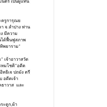
นตรี เป็นผู้แทน
ะครูการุณย
คา จ.ลำปาง ท่าน
ยง มีความ
นได้ฟื้นฟูสภาพ
โยทิพยาราม"
โธ" เจ้าอาวาสวัด
พรหมโชติ"อดีต
ทธิเจ ปถมัง ตรี
 อดีตเจ้า
ลโคธาวาส  และ
ระดูก,ผ้า