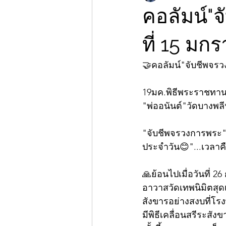
คอลัมน์"
ที่ 15 มก
🤝คอลัมน์"จับชีพจร
19มค.พิธีพระราชทานเ
"พ่ออนันต์"วัดบางพลี
"จับชีพจรวงการพระ"ก
ประจำวัน😊"...เวลาคือ
🙏ย้อนไปเมื่อวันที่ 
อาวาสวัดเทพนิมิตสุด
สังขารอย่างสงบที่โรงพ
มีพิธีเคลื่อนสรีระสั