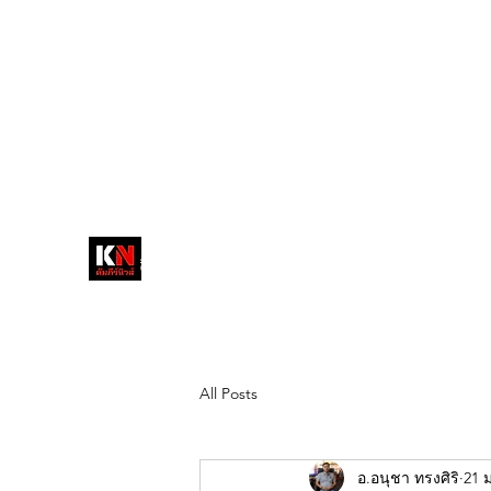
tukompee07@gmail.com
0614034151
หน้าหลัก
พระ
หนังสือพิมพ์คัมภีร์นิ
วส์
สื่อลึกวงการสงฆ์ เจาะตรงพระเครื่อง
ดัง
All Posts
อ.อนุชา ทรงศิริ
21 