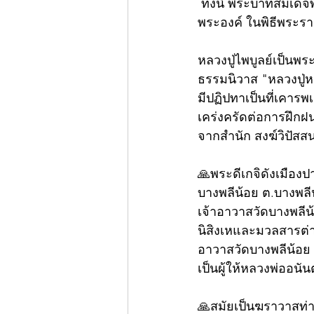
 ทั้งนี้ พระบาทสมเด็
พระองค์ ในพิธีพระราช
หลวงปู่ไพบูลย์เป็นพ
ธรรมนิวาส "หลวงปู่
มีปฏิปทาเป็นที่เคาร
เคร่งครัดต่อการฝึกฝน
จากสำนัก สงฆ์วิปัสส
🙏พระดีเกจิดังเมืองปา
บางพลีน้อย ต.บางพลี
เจ้าอาวาสวัดบางพลีน
นิสิงเหและมวลสารต่า
อาวาสวัดบางพลีน้อย 
เป็นผู้ให้หลวงพ่ออนั
🙏สมัยเป็นฆราวาสท่า