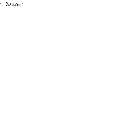
อ "ลิงแกะ" 