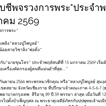
จับชีพจรวงการพระ"ประจำพ
ราคม 2569
วงการพระ"
พลิง"หลวงปู่ไพบูลย์"
น้อยสายวิชาลิง"พ่อดิ่ง"
ับ"นายขุนโหร" ประจำพฤหัสบดีที่ 15 มกราคม 2569 เริ่ม
เครื่องคัดกรองผู้คนที่แม่นยำที่สุด..."
26 กันยายน 2566 พระพรหมวชิรคุณ หรือ"หลวงปู่ไพบูลย์ สุมงฺ
เขตสยาม จังหวัดเชียงราย ที่ปรึกษาเจ้าคณะภาค 4-5-6-7 (ธ
ยาบาลกรุงเทพ  สิริอายุ 89 ปี 59 พรรษา ล่าสุด เมื่อวันที่ 
งขารไปตั้งบำเพ็ญกุศล ณ พระธาตุเจดีย์ภัทรกับปปพุทธเจ้ามณ