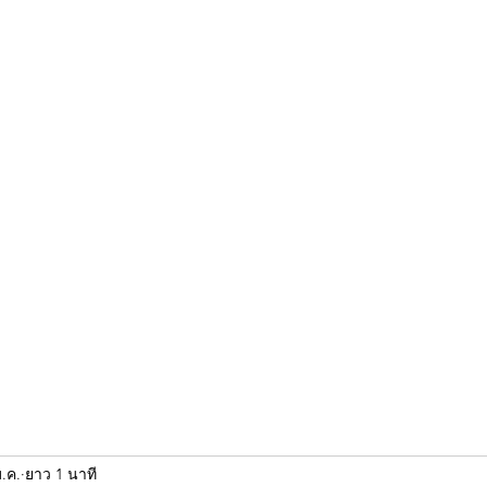
ขุนแผน khun paen
พระเก่าใหม่ยอดนิยม
ร้านพระเอกคัมภีร์
พระกริ
ม.ค.
ยาว 1 นาที