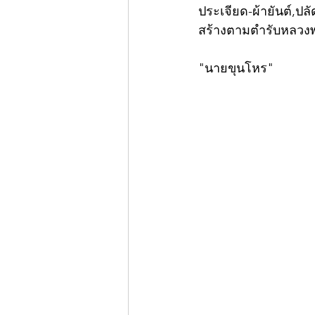
ประเจียด-ผ้ายันต์,ปล
สร้างตามตำรับหลวงพ่
"นายขุนโหร"