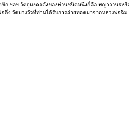
ัดขิก ฯลฯ วัตถุมงคลดังของท่านชนิดหนึ่งก็คือ พญาวานรหรื
อดิ่ง วัดบางวัวที่ท่านได้รับการถ่ายทอดมาจากหลวงพ่อฉิม