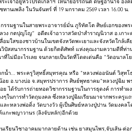
จพระเจ้าอยู่หัวโปรดเกล้าฯ ให้นายอรรถนิติ ดิษฐอำนาจ องคม
ทานเพลิง ในวันจันทร์ ที่ 19 มกราคม 2569 เวลา 16.00 น.
ระกรรมฐานในสายพระอาจารย์มั่น ภูริทัตโต ศิษย์เอกของพร
หลวง กตปุญโญ”  อดีตเจ้าอาวาสวัดป่าสำราญนิวาส อ.เกาะ
พเลื่อมใสของชาวบ้านในเขตจังหวัดพะเยาและจังหวัดใกล้เคี
วิปัสสนากรรมฐาน ด้วยกิตติศัพท์ แห่งคุณงามความดีที่ท่า
นาที่ไม่มีอะไรเลย จนกลายเป็นวัดที่โดดเด่นคือ "วัดอนาล
กน้ำ... พระครูวิสุทธิ์สมุทรคุณ หรือ "หลวงพ่ออนันต์ วิสุท
น้อย อ.บางบ่อ จ.สมุทรปราการ ศิษย์พุทธาคม"หลวงปู่ฉิม 
้อย ได้รับการถ่ายทอดวิชากรรมฐานในการธุดงค์ การทำผงอิ
งๆในการทำวัตถุมงคล ซึ่งหลวงปู่ฉิมเรียนมาจากพระครูแถบ
และหลวงพ่อดิ่ง วัดบางวัว ผู้เป็นศิษย์หลวงปู่ปาน วัดมงค
นต์แกะพญาวานร (ลิงจับหลัก)อีกด้วย 
นเรียนวิชาอาคมมากลายด้าน เช่น ยาสมุนไพร,จับเส้น-ต่อก