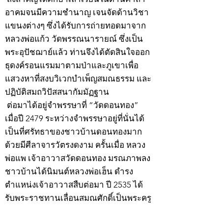
อาคมจนมีความชำนาญ เจนจัดด้านวิชา
แขนงต่างๆ ซึ่งได้รับการถ่ายทอดมาจาก
หลวงพ่อแก้ว วัดพรรณนารายณ์ ซึ่งเป็น
พระอุปัชฌาย์แล้ว ท่านจึงได้ตัดสินใจออก
ธุดงค์รอนแรมมาตามป่าและภูเขาเพื่อ
แสวงหาที่สงบวิเวกบำเพ็ญสมณธรรม และ
ปฏิบัติสมถวิปัสสนากัมมัฏฐาน
ต่อมาได้อยู่จำพรรษาที่ “วัดดอนทอง”
เมื่อปี 2479 ระหว่างจำพรรษาอยู่ที่นั่นได้
เป็นที่ศรัทธาของชาวบ้านดอนทองมาก
ด้วยมีศีลาจารวัตรงดงาม ครั้นเมื่อ หลวง
พ่อแพ เจ้าอาวาสวัดดอนทอง มรณภาพลง
ชาวบ้านได้นิมนต์หลวงพ่อเฮ็น ดำรง
ตำแหน่งเจ้าอาวาสสืบต่อมา ปี 2535 ได้
รับพระราชทานเลื่อนสมณศักดิ์เป็นพระครู
สัญญาบัตรที่ “พระครูอรรถธรรมทร”