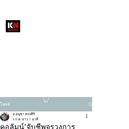
หนังสือพิมพ์คัมภีร์นิวส์
สื่อลึกวงการสงฆ์ เจาะตรงพระเครื่องดัง
tukompee07@gmail.com
0614034151
โพสต์
อ.อนุชา ทรงศิริ
5 ก.ค.
ยาว 1 นาที
คอลัมน์"จับชีพจรวงการ