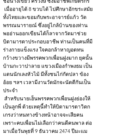
ชื่อนางเขียว ศิริวงษ์ ซึ่งมีอาชีพเกษตรกร
เมื่ออายุได้ 8 ขวบได้ ไปศึกษาอักขระสมัย
ทั้งไทยและขอมกับพระอาจารย์แก้ว วัด
พรรณนารายณ์ ซึ่งอยู่ไกล้บ้านของท่าน
พออ่านออกเขียนได้ก็ลาจากวัดมาช่วย
บิดามารดาประกอบอาชีพ ท่านเป็นคนที่มี
ร่างกายแข็งแรง ใจคอกล้าหาญอดทน
กว้างขวางมีพรรคพวกเพื่อนฝูงมาก ยุคนั้น
บ้านกะวาปาลาย แขวงเมืองกำพงธม เป็น
แดนนักเลงหัวไม้ มีทั้งชนไก่กัดปลา ข้อง
อ้อย ฯลฯ เวลามีงานวัดมักจะนัดตีกันเป็น
ประจำ
สำหรับนายเฮ็นพรรคพวกเพื่อนฝูงย่องให้
เป็นลูกพี่ ด้วยเหตุนี้ทำให้บิดามารดาวิตก
เกรงว่าหนทางข้างหน้าอาจจะเสียคน
เพราะคบเพื่อนไม่เลือกว่าคนดีคนพาล ต่อ
มาเมื่อวันพุธที่ 9 ธันวาคม 2474 ปีมะแม