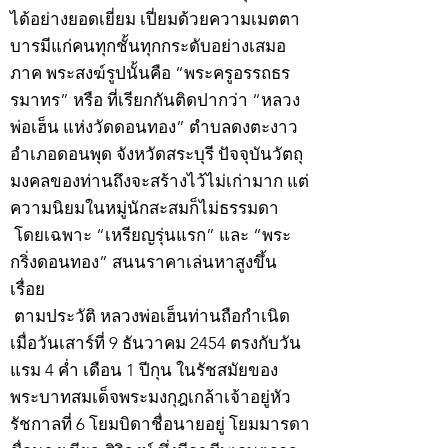
ได้อย่างยอดเยี่ยม เปี่ยมด้วยความเมตตา
บารมีแก่คนทุกชั้นทุกกระดับอย่างเสมอ
ภาค พระสงฆ์รูปนั้นคือ “พระครูอรรถธร
รมาทร” หรือ ที่เรียกกันติดปากว่า “หลวง
พ่อเฮ็น แห่งวัดดอนทอง” ตำบลดงตะงาว
อำเภอดอนพุด จังหวัดสระบุรี ปัจจุบันวัตถุ
มงคลของท่านถึงจะสร้างไว้ไม่เก่ามาก แต่
ความนิยมในหมู่นักสะสมก็ไม่ธรรมดา
โดยเฉพาะ “เหรียญรุ่นแรก” และ “พระ
กริ่งดอนทอง” สนนราคาเล่นหาสูงขึ้น
เรื่อย
ตามประวัติ หลวงพ่อเฮ็นท่านถือกำเนิด
เมื่อวันเสาร์ที่ 9 ธันวาคม 2454 ตรงกับวัน
แรม 4 ค่ำ เดือน 1 ปีกุน ในรัชสมัยของ
พระบาทสมเด็จพระมงกุฎเกล้าเจ้าอยู่หัว
รัชกาลที่ 6 โยมบิดาชื่อนายอยู่ โยมมารดา