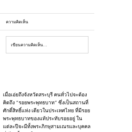
ความคิดเห็น
เขียนความคิดเห็น…
คอลัมน์"จับชีพจรวงการ
คอลัมน์"จับชีพจ
พระ"ประจำพุธที่ 29
พระ"ประจำอังคาร
กรกฎาคม 2569
กรกฎาคม 2569
©2020 by kampeenews. Proudly created with Wix.com
เมื่อเอ่ยถึงจังหวัดสระบุรี คนทั่วไปจะต้อง
คิดถึง “รอยพระพุทธบาท” ซึ่งเป็นสถานที่
ศักดิ์สิทธิ์แห่ง เดียวในประเทศไทย ที่มีรอย
พระพุทธบาทของแท้ประทับรอยอยู่ ใน
แต่ละปีจะมีทั้งพระภิกษุสามเณรและบุคคล