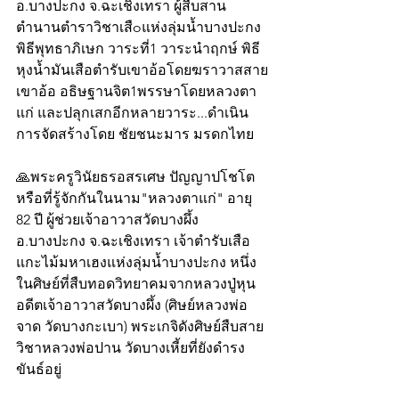
อ.บางปะกง จ.ฉะเชิงเทรา ผู้สืบสาน
ตำนานตำราวิชาเสืoแห่งลุ่มน้ำบางปะกง  
พิธีพุทธาภิเษก วาระที่1 วาระนำฤกษ์ พิธี
หุงน้ำมันเสือตำรับเขาอ้อโดยฆราวาสสาย
เขาอ้อ อธิษฐานจิต1พรรษาโดยหลวงตา
แก่ และปลุกเสกอีกหลายวาระ...ดำเนิน
การจัดสร้างโดย ชัยชนะมาร มรดกไทย
🙏พระครูวินัยธรอสรเศษ ปัญญาปโชโต 
หรือที่รู้จักกันในนาม"หลวงตาแก่" อายุ 
82 ปี ผู้ช่วยเจ้าอาวาสวัดบางผึ้ง 
อ.บางปะกง จ.ฉะเชิงเทรา เจ้าตำรับเสือ
แกะไม้มหาเฮงแห่งลุ่มน้ำบางปะกง หนึ่ง
ในศิษย์ที่สืบทอดวิทยาคมจากหลวงปู่หุน 
อดีตเจ้าอาวาสวัดบางผึ้ง (ศิษย์หลวงพ่อ
จาด วัดบางกะเบา) พระเกจิดังศิษย์สืบสาย
วิชาหลวงพ่อปาน วัดบางเหี้ยที่ยังดำรง
ขันธ์อยู่