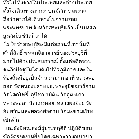
ทั่วไป ทั้งจากในประเทศและต่างประเทศ
ตั้งใจเดินทางมากราบนมัสการ เพราะ
ถือว่าหากได้เดินทางไปกราบรอย
พระพุทธบาท จังหวัดสระบุรีแล้ว เป็นมงคล
สูงสุดในชีวิตก็ว่าได้
ไม่ใช่ว่าสระบุรีจะมีแต่สถานที่เท่านั้นที่
ศักดิ์สิทธิ์ พระเกจิอาจารย์ของสระบุรีที่
มากไปด้วยประสบการณ์ ตั้งแต่อดีตจวบ
จนถึงปัจจุบันโด่งดังไปทั่วภูมิภาคและใน
ท้องถิ่นมีอยู่เป็นจำนวนมาก อาทิ หลวงพ่อ
ยอด วัดหนองปลาหมอ, พระอุปัชฌาย์กาน
วัดโคกโพธิ์, อุปัชฌาย์ตัน วัดอู่ตะเภา,
หลวงพ่อลา วัดแก่งคอย, หลวงพ่อย้อย วัด
อัมพวัน และหลวงพ่อตาบ วัดมะขามเรียง
เป็นต้น
และยังมีพระสงฆ์ผู้ประพฤติดี ปฏิบัติชอบ
ข้อวัตรงดงามยิ่ง โดยเฉพาะวางอุเบกขา