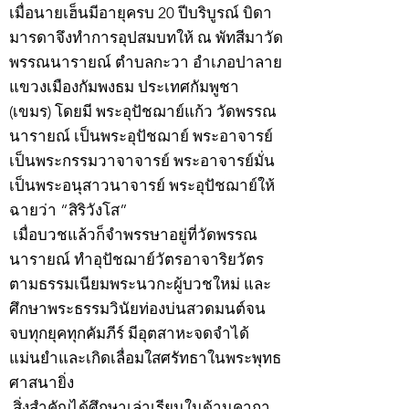
เมื่อนายเฮ็นมีอายุครบ 20 ปีบริบูรณ์ บิดา
มารดาจึงทำการอุปสมบทให้ ณ พัทสีมาวัด
พรรณนารายณ์ ตำบลกะวา อำเภอปาลาย
แขวงเมืองกัมพงธม ประเทศกัมพูชา
(เขมร) โดยมี พระอุปัชฌาย์แก้ว วัดพรรณ
นารายณ์ เป็นพระอุปัชฌาย์ พระอาจารย์
เป็นพระกรรมวาจาจารย์ พระอาจารย์มั่น
เป็นพระอนุสาวนาจารย์ พระอุปัชฌาย์ให้
ฉายว่า “สิริวังโส”
เมื่อบวชแล้วก็จำพรรษาอยู่ที่วัดพรรณ
นารายณ์ ทำอุปัชฌาย์วัตรอาจาริยวัตร
ตามธรรมเนียมพระนวกะผู้บวชใหม่ และ
ศึกษาพระธรรมวินัยท่องบ่นสวดมนต์จน
จบทุกยุคทุกคัมภีร์ มีอุตสาหะจดจำได้
แม่นยำและเกิดเลื่อมใสศรัทธาในพระพุทธ
ศาสนายิ่ง
สิ่งสำคัญได้ศึกษาเล่าเรียนในด้านคาถา