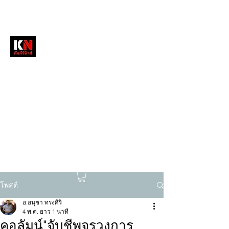
หนังสือพิมพ์คัมภีร์นิวส์
สื่อลึกวงการสงฆ์ เจาะตรงพระเครื่องดัง
tukompee07@gmail.com
0614034151
โพสต์
อ.อนุชา ทรงศิริ
4 พ.ค.
ยาว 1 นาที
คอลัมน์"จับชีพจรวงการ