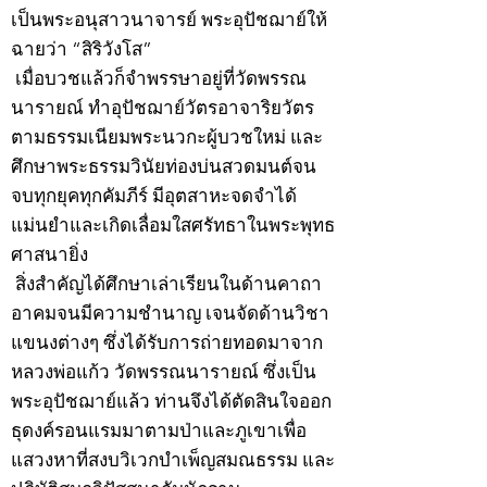
เป็นพระอนุสาวนาจารย์ พระอุปัชฌาย์ให้
ฉายว่า “สิริวังโส”
เมื่อบวชแล้วก็จำพรรษาอยู่ที่วัดพรรณ
นารายณ์ ทำอุปัชฌาย์วัตรอาจาริยวัตร
ตามธรรมเนียมพระนวกะผู้บวชใหม่ และ
ศึกษาพระธรรมวินัยท่องบ่นสวดมนต์จน
จบทุกยุคทุกคัมภีร์ มีอุตสาหะจดจำได้
แม่นยำและเกิดเลื่อมใสศรัทธาในพระพุทธ
ศาสนายิ่ง
สิ่งสำคัญได้ศึกษาเล่าเรียนในด้านคาถา
อาคมจนมีความชำนาญ เจนจัดด้านวิชา
แขนงต่างๆ ซึ่งได้รับการถ่ายทอดมาจาก
หลวงพ่อแก้ว วัดพรรณนารายณ์ ซึ่งเป็น
พระอุปัชฌาย์แล้ว ท่านจึงได้ตัดสินใจออก
ธุดงค์รอนแรมมาตามป่าและภูเขาเพื่อ
แสวงหาที่สงบวิเวกบำเพ็ญสมณธรรม และ