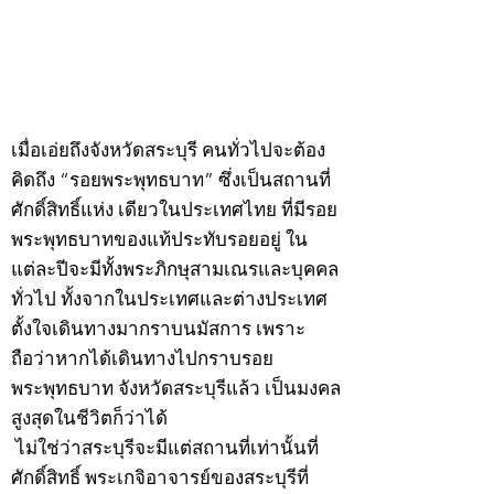
พระ"ประจำพุธที่ 29
พระ"ประจำอังคาร
กรกฎาคม 2569
กรกฎาคม 2569
©2020 by kampeenews. Proudly created with Wix.com
เมื่อเอ่ยถึงจังหวัดสระบุรี คนทั่วไปจะต้อง
คิดถึง “รอยพระพุทธบาท” ซึ่งเป็นสถานที่
ศักดิ์สิทธิ์แห่ง เดียวในประเทศไทย ที่มีรอย
พระพุทธบาทของแท้ประทับรอยอยู่ ใน
แต่ละปีจะมีทั้งพระภิกษุสามเณรและบุคคล
ทั่วไป ทั้งจากในประเทศและต่างประเทศ
ตั้งใจเดินทางมากราบนมัสการ เพราะ
ถือว่าหากได้เดินทางไปกราบรอย
พระพุทธบาท จังหวัดสระบุรีแล้ว เป็นมงคล
สูงสุดในชีวิตก็ว่าได้
ไม่ใช่ว่าสระบุรีจะมีแต่สถานที่เท่านั้นที่
ศักดิ์สิทธิ์ พระเกจิอาจารย์ของสระบุรีที่