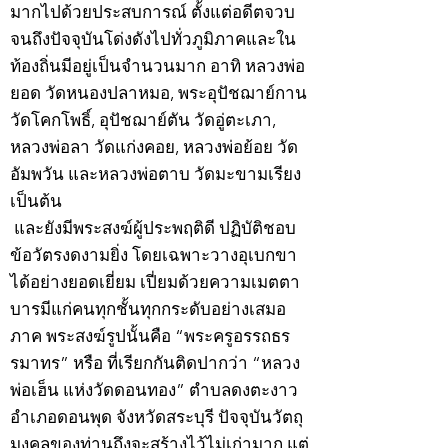
มากไปด้วยประสบการณ์ ตั้งแต่อดีตจวบ
จนถึงปัจจุบันโด่งดังไปทั่วภูมิภาคและใน
ท้องถิ่นมีอยู่เป็นจำนวนมาก อาทิ หลวงพ่อ
ยอด วัดหนองปลาหมอ, พระอุปัชฌาย์กาน
วัดโคกโพธิ์, อุปัชฌาย์ตัน วัดอู่ตะเภา,
หลวงพ่อลา วัดแก่งคอย, หลวงพ่อย้อย วัด
อัมพวัน และหลวงพ่อตาบ วัดมะขามเรียง
เป็นต้น
และยังมีพระสงฆ์ผู้ประพฤติดี ปฏิบัติชอบ
ข้อวัตรงดงามยิ่ง โดยเฉพาะวางอุเบกขา
ได้อย่างยอดเยี่ยม เปี่ยมด้วยความเมตตา
บารมีแก่คนทุกชั้นทุกกระดับอย่างเสมอ
ภาค พระสงฆ์รูปนั้นคือ “พระครูอรรถธร
รมาทร” หรือ ที่เรียกกันติดปากว่า “หลวง
พ่อเฮ็น แห่งวัดดอนทอง” ตำบลดงตะงาว
อำเภอดอนพุด จังหวัดสระบุรี ปัจจุบันวัตถุ
มงคลของท่านถึงจะสร้างไว้ไม่เก่ามาก แต่