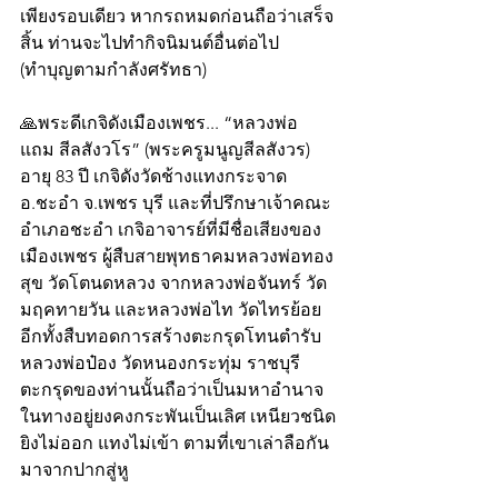
เพียงรอบเดียว หากรถหมดก่อนถือว่าเสร็จ
สิ้น ท่านจะไปทำกิจนิมนต์อื่นต่อไป 
(ทำบุญตามกำลังศรัทธา)
🙏พระดีเกจิดังเมืองเพชร... “หลวงพ่อ
แถม สีลสังวโร” (พระครูมนูญสีลสังวร) 
อายุ 83 ปี เกจิดังวัดช้างแทงกระจาด 
อ.ชะอำ จ.เพชร บุรี และที่ปรึกษาเจ้าคณะ
อำเภอชะอำ เกจิอาจารย์ที่มีชื่อเสียงของ
เมืองเพชร ผู้สืบสายพุทธาคมหลวงพ่อทอง
สุข วัดโตนดหลวง จากหลวงพ่อจันทร์ วัด
มฤคทายวัน และหลวงพ่อไท วัดไทรย้อย 
อีกทั้งสืบทอดการสร้างตะกรุดโทนตำรับ
หลวงพ่อป๋อง วัดหนองกระทุ่ม ราชบุรี 
ตะกรุดของท่านนั้นถือว่าเป็นมหาอำนาจ
ในทางอยู่ยงคงกระพันเป็นเลิศ เหนียวชนิด
ยิงไม่ออก แทงไม่เข้า ตามที่เขาเล่าลือกัน
มาจากปากสู่หู