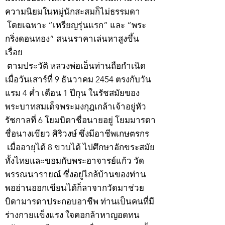
ความนิยมในหมู่นักสะสมก็ไม่ธรรมดา
โดยเฉพาะ “เหรียญรุ่นแรก” และ “พระ
กริ่งดอนทอง” สนนราคาเล่นหาสูงขึ้น
เรื่อย
ตามประวัติ หลวงพ่อเฮ็นท่านถือกำเนิด
เมื่อวันเสาร์ที่ 9 ธันวาคม 2454 ตรงกับวัน
แรม 4 ค่ำ เดือน 1 ปีกุน ในรัชสมัยของ
พระบาทสมเด็จพระมงกุฎเกล้าเจ้าอยู่หัว
รัชกาลที่ 6 โยมบิดาชื่อนายอยู่ โยมมารดา
ชื่อนางเขียว ศิริวงษ์ ซึ่งมีอาชีพเกษตรกร
เมื่ออายุได้ 8 ขวบได้ ไปศึกษาอักขระสมัย
ทั้งไทยและขอมกับพระอาจารย์แก้ว วัด
พรรณนารายณ์ ซึ่งอยู่ไกล้บ้านของท่าน
พออ่านออกเขียนได้ก็ลาจากวัดมาช่วย
บิดามารดาประกอบอาชีพ ท่านเป็นคนที่มี
ร่างกายแข็งแรง ใจคอกล้าหาญอดทน