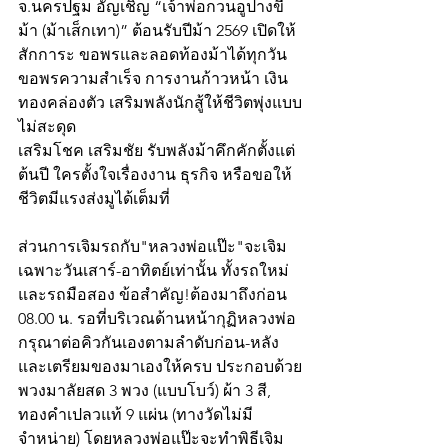
จ.นครปฐม อัญเชิญ “เจ้าพ่อกวนอูปางขี่
ม้า (ม้าเส็กเทา)” ต้อนรับปีม้า 2569 เปิดให้
สักการะ ขอพรและลอดท้องม้าได้ทุกวัน 
ขอพรความสำเร็จ การงานก้าวหน้า เงิน
ทองคล่องตัว เสริมพลังนักสู้ให้ชีวิตพุ่งแบบ
ไม่สะดุด
เสริมโชค เสริมชัย รับพลังม้าคึกคักตั้งแต่
ต้นปี ใครตั้งใจเรื่องงาน ธุรกิจ หรือขอให้
ชีวิตมีแรงส่งมูได้เต็มที่
ส่วนการเจิมรถกับ"หลวงพ่อแป๊ะ"จะเจิม
เฉพาะวันเสาร์-อาทิตย์เท่านั้น ทั้งรถใหม่
และรถมือสอง ข้อสำคัญ!ต้องมาถึงก่อน 
08.00 น. รอที่บริเวณด้านหน้ากุฏิหลวงพ่อ 
กรุณาต่อคิวกันเองตามลำดับก่อน-หลัง 
และเตรียมของมาเองให้ครบ ประกอบด้วย
พวงมาลัยสด 3 พวง (แบบโบว์) ผ้า 3 สี, 
ทองคำเปลวแท้ 9 แผ่น (ทางวัดไม่มี
จำหน่าย) โดยหลวงพ่อแป๊ะจะทำพิธีเจิม