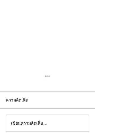
ความคิดเห็น
เขียนความคิดเห็น…
คอลัมน์"จับชีพจรวงการ
คอลัมน์"จับชีพจ