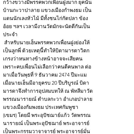
กว้างขวางมีพรรคพวกเพื่อนฝูงมาก ยุคนั้น
บ้านกะวาปาลาย แขวงเมืองกำพงธม เป็น
แดนนักเลงหัวไม้ มีทั้งชนไก่กัดปลา ข้อง
อ้อย ฯลฯ เวลามีงานวัดมักจะนัดตีกันเป็น
ประจำ
สำหรับนายเฮ็นพรรคพวกเพื่อนฝูงย่องให้
เป็นลูกพี่ ด้วยเหตุนี้ทำให้บิดามารดาวิตก
เกรงว่าหนทางข้างหน้าอาจจะเสียคน
เพราะคบเพื่อนไม่เลือกว่าคนดีคนพาล ต่อ
มาเมื่อวันพุธที่ 9 ธันวาคม 2474 ปีมะแม
เมื่อนายเฮ็นมีอายุครบ 20 ปีบริบูรณ์ บิดา
มารดาจึงทำการอุปสมบทให้ ณ พัทสีมาวัด
พรรณนารายณ์ ตำบลกะวา อำเภอปาลาย
แขวงเมืองกัมพงธม ประเทศกัมพูชา
(เขมร) โดยมี พระอุปัชฌาย์แก้ว วัดพรรณ
นารายณ์ เป็นพระอุปัชฌาย์ พระอาจารย์
เป็นพระกรรมวาจาจารย์ พระอาจารย์มั่น