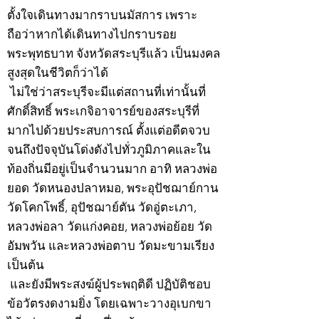
ตั้งใจเดินทางมากราบนมัสการ เพราะ
ถือว่าหากได้เดินทางไปกราบรอย
พระพุทธบาท จังหวัดสระบุรีแล้ว เป็นมงคล
สูงสุดในชีวิตก็ว่าได้
ไม่ใช่ว่าสระบุรีจะมีแต่สถานที่เท่านั้นที่
ศักดิ์สิทธิ์ พระเกจิอาจารย์ของสระบุรีที่
มากไปด้วยประสบการณ์ ตั้งแต่อดีตจวบ
จนถึงปัจจุบันโด่งดังไปทั่วภูมิภาคและใน
ท้องถิ่นมีอยู่เป็นจำนวนมาก อาทิ หลวงพ่อ
ยอด วัดหนองปลาหมอ, พระอุปัชฌาย์กาน
วัดโคกโพธิ์, อุปัชฌาย์ตัน วัดอู่ตะเภา,
หลวงพ่อลา วัดแก่งคอย, หลวงพ่อย้อย วัด
อัมพวัน และหลวงพ่อตาบ วัดมะขามเรียง
เป็นต้น
และยังมีพระสงฆ์ผู้ประพฤติดี ปฏิบัติชอบ
ข้อวัตรงดงามยิ่ง โดยเฉพาะวางอุเบกขา