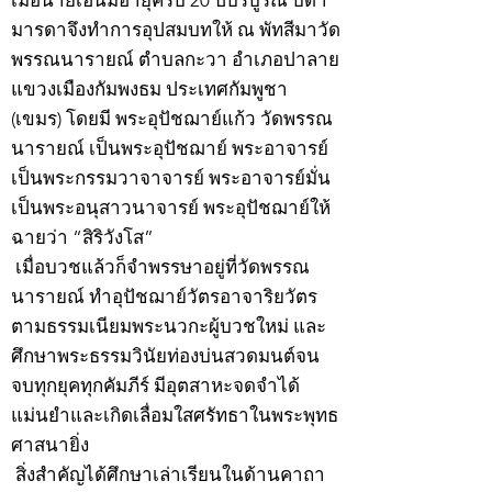
เมื่อนายเฮ็นมีอายุครบ 20 ปีบริบูรณ์ บิดา
มารดาจึงทำการอุปสมบทให้ ณ พัทสีมาวัด
พรรณนารายณ์ ตำบลกะวา อำเภอปาลาย
แขวงเมืองกัมพงธม ประเทศกัมพูชา
(เขมร) โดยมี พระอุปัชฌาย์แก้ว วัดพรรณ
นารายณ์ เป็นพระอุปัชฌาย์ พระอาจารย์
เป็นพระกรรมวาจาจารย์ พระอาจารย์มั่น
เป็นพระอนุสาวนาจารย์ พระอุปัชฌาย์ให้
ฉายว่า “สิริวังโส”
เมื่อบวชแล้วก็จำพรรษาอยู่ที่วัดพรรณ
นารายณ์ ทำอุปัชฌาย์วัตรอาจาริยวัตร
ตามธรรมเนียมพระนวกะผู้บวชใหม่ และ
ศึกษาพระธรรมวินัยท่องบ่นสวดมนต์จน
จบทุกยุคทุกคัมภีร์ มีอุตสาหะจดจำได้
แม่นยำและเกิดเลื่อมใสศรัทธาในพระพุทธ
ศาสนายิ่ง
สิ่งสำคัญได้ศึกษาเล่าเรียนในด้านคาถา