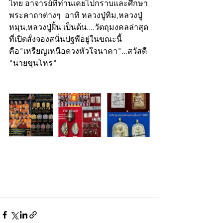
ไทย อาจารย์ที่ท่านเคยไปกราบเเละศึกษา
พระคาถาต่างๆ  อาทิ หลวงปู่ทิม,หลวงปู่
หมุน,หลวงปู่ฝั้น เป็นต้น....วัตถุมงคลล่าสุด
ที่เปิดสั่งจองสนั่นปฐพีอยู่ในขณะนี้
คือ"เหรียญเหนือดวงหัวใจนาคา"...สวัสดี
"นายขุนโหร"