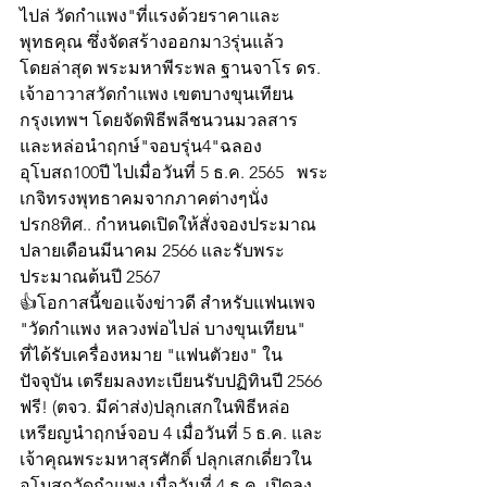
ไปล่ วัดกำแพง"ที่แรงด้วยราคาและ
พุทธคุณ ซึ่งจัดสร้างออกมา3รุ่นแล้ว 
โดยล่าสุด พระมหาพีระพล ฐานจาโร ดร.
เจ้าอาวาสวัดกำแพง เขตบางขุนเทียน 
กรุงเทพฯ โดยจัดพิธีพลีชนวนมวลสาร
และหล่อนำฤกษ์"จอบรุ่น4"ฉลอง
อุโบสถ100ปี ไปเมื่อวันที่ 5 ธ.ค. 2565   พระ
เกจิทรงพุทธาคมจากภาคต่างๆนั่ง
ปรก8ทิศ.. กำหนดเปิดให้สั่งจองประมาณ
ปลายเดือนมีนาคม 2566 และรับพระ 
ประมาณต้นปี 2567
👍โอกาสนี้ขอแจ้งข่าวดี สำหรับแฟนเพจ
"วัดกำแพง หลวงพ่อไปล่ บางขุนเทียน"
ที่ได้รับเครื่องหมาย "แฟนตัวยง" ใน
ปัจจุบัน เตรียมลงทะเบียนรับปฏิทินปี 2566 
ฟรี! (ตจว. มีค่าส่ง)ปลุกเสกในพิธีหล่อ
เหรียญนำฤกษ์จอบ 4 เมื่อวันที่ 5 ธ.ค. และ
เจ้าคุณพระมหาสุรศักดิ์ ปลุกเสกเดี่ยวใน
อุโบสถวัดกำแพง เมื่อวันที่ 4 ธ.ค. เปิดลง