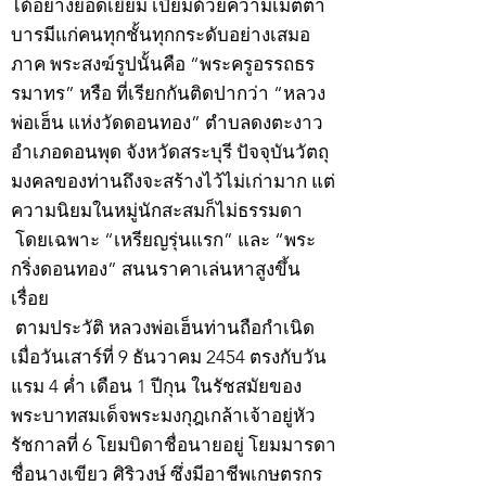
ได้อย่างยอดเยี่ยม เปี่ยมด้วยความเมตตา
บารมีแก่คนทุกชั้นทุกกระดับอย่างเสมอ
ภาค พระสงฆ์รูปนั้นคือ “พระครูอรรถธร
รมาทร” หรือ ที่เรียกกันติดปากว่า “หลวง
พ่อเฮ็น แห่งวัดดอนทอง” ตำบลดงตะงาว
อำเภอดอนพุด จังหวัดสระบุรี ปัจจุบันวัตถุ
มงคลของท่านถึงจะสร้างไว้ไม่เก่ามาก แต่
ความนิยมในหมู่นักสะสมก็ไม่ธรรมดา
โดยเฉพาะ “เหรียญรุ่นแรก” และ “พระ
กริ่งดอนทอง” สนนราคาเล่นหาสูงขึ้น
เรื่อย
ตามประวัติ หลวงพ่อเฮ็นท่านถือกำเนิด
เมื่อวันเสาร์ที่ 9 ธันวาคม 2454 ตรงกับวัน
แรม 4 ค่ำ เดือน 1 ปีกุน ในรัชสมัยของ
พระบาทสมเด็จพระมงกุฎเกล้าเจ้าอยู่หัว
รัชกาลที่ 6 โยมบิดาชื่อนายอยู่ โยมมารดา
ชื่อนางเขียว ศิริวงษ์ ซึ่งมีอาชีพเกษตรกร