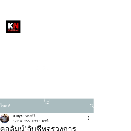
หนังสือพิมพ์คัมภีร์นิวส์
สื่อลึกวงการสงฆ์ เจาะตรงพระเครื่องดัง
tukompee07@gmail.com
0614034151
โพสต์
อ.อนุชา ทรงศิริ
12 ธ.ค. 2565
ยาว 1 นาที
คอลัมน์"จับชีพจรวงการ