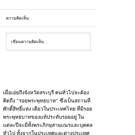
ความคิดเห็น
เขียนความคิดเห็น…
คอลัมน์"จับชีพจรวงการ
คอลัมน์"จับชีพจ
พระ"ประจำพุธที่ 29
พระ"ประจำอังคาร
กรกฎาคม 2569
กรกฎาคม 2569
©2020 by kampeenews. Proudly created with Wix.com
เมื่อเอ่ยถึงจังหวัดสระบุรี คนทั่วไปจะต้อง
คิดถึง “รอยพระพุทธบาท” ซึ่งเป็นสถานที่
ศักดิ์สิทธิ์แห่ง เดียวในประเทศไทย ที่มีรอย
พระพุทธบาทของแท้ประทับรอยอยู่ ใน
แต่ละปีจะมีทั้งพระภิกษุสามเณรและบุคคล
ทั่วไป ทั้งจากในประเทศและต่างประเทศ