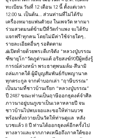
ทะเบียน วันที่ 12 เดือน 12 นี้ ตั้งแต่เวลา 
12.00 น. เป็นต้น... ส่วนท่านที่ไม่ได้รับ
เครื่องหมายแฟนตัวยง ในเพจวัด หากมา
ร่วมสวดมนต์ข้ามปีที่วัดกำแพง จะได้รับ
แจกฟรี!ทุกคน โดยไม่มีค่าใช้จ่ายใดๆ.. 
รายละเอียดอื่นๆ รอติดตาม
🙏ปิดท้ายด้วยพระดีเกจิดัง "หลวงปู่บรรณ 
ฑีฆายุโก"วัดภูด่านแต้ อริยสงฆ์90ปีผู้หยั่งรู้
การณ์ล่วงหน้า พระธาตุพนมล้ม-สึนามิ
ถล่มภาคใต้ ผู้มีบุญสัมพันธ์กับพญานาค
ทุกตระกูล จากคำบอกเล่า “ฤาษีบรรณ” 
เป็นนามที่ชาวบ้านเรียก “หลวงปู่บรรณ” 
ปี 2487 ขณะท่านเป็นฤาษีออกธุดงค์จำศีล
ภาวนาอยู่บนภูเขาเป็นเวลาหลายปี จน
ชาวบ้านไปพบเจอและขอให้ท่านบวช 
พร้อมทั้งถวายเป็นวัดให้ท่านดูแล  หลัง
บวชแล้ว 8 ปี ท่านได้ออกธุดงค์อีกครั้งไป
ทางลาวและจากภาคเหนือถึงภาคใต้ของ