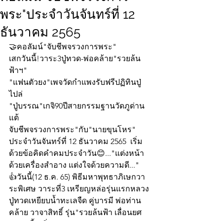
พระ"ประจำวันจันทร์ที่ 12
ธันวาคม 2565
🤝คอลัมน์"จับชีพจรวงการพระ"
เสกวันนี้!วาระ3ปู่ทวด-พ่อคล้าย"รวยล้น
ฟ้าฯ"
"แฟนตัวยง"เพจวัดกำแพงรับฟรีปฏิทินปู่
ไปล่
"ปู่บรรณ"เกจิ90ปีสายกรรมฐานวัดภูด่าน
แต้ 
จับชีพจรวงการพระ"กับ"นายขุนโหร" 
ประจำวันจันทร์ที่ 12 ธันวาคม 2565  เริ่ม
ด้วยข้อคิดคำคมประจำวัน😊..."แต่งหน้า
ด้วยเครื่องสำอาง แต่งใจด้วยความดี..."
👍วันนี้(12 ธ.ค. 65) พิธีมหาพุทธาภิเษกวา
ระพิเศษ วาระที่3 เหรียญหล่อรุ่นแรกหลวง
ปู่ทวดเหยียบน้ำทะเลจืด คู่บารมี พ่อท่าน
คล้าย วาจาสิทธิ์ รุ่น"รวยล้นฟ้า เลื่อนยศ 