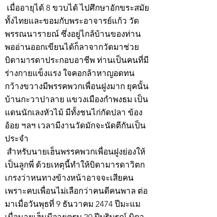
เมื่ออายุได้ 8 ขวบได้ ไปศึกษาอักขระสมัย
ทั้งไทยและขอมกับพระอาจารย์แก้ว วัด
พรรณนารายณ์ ซึ่งอยู่ไกล้บ้านของท่าน
พออ่านออกเขียนได้ก็ลาจากวัดมาช่วย
บิดามารดาประกอบอาชีพ ท่านเป็นคนที่มี
ร่างกายแข็งแรง ใจคอกล้าหาญอดทน
กว้างขวางมีพรรคพวกเพื่อนฝูงมาก ยุคนั้น
บ้านกะวาปาลาย แขวงเมืองกำพงธม เป็น
แดนนักเลงหัวไม้ มีทั้งชนไก่กัดปลา ข้อง
อ้อย ฯลฯ เวลามีงานวัดมักจะนัดตีกันเป็น
ประจำ
สำหรับนายเฮ็นพรรคพวกเพื่อนฝูงย่องให้
เป็นลูกพี่ ด้วยเหตุนี้ทำให้บิดามารดาวิตก
เกรงว่าหนทางข้างหน้าอาจจะเสียคน
เพราะคบเพื่อนไม่เลือกว่าคนดีคนพาล ต่อ
มาเมื่อวันพุธที่ 9 ธันวาคม 2474 ปีมะแม