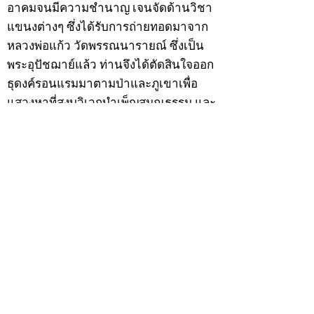
อาคมจนมีความชำนาญ เจนจัดด้านวิชา
แขนงต่างๆ ซึ่งได้รับการถ่ายทอดมาจาก
หลวงพ่อแก้ว วัดพรรณนารายณ์ ซึ่งเป็น
พระอุปัชฌาย์แล้ว ท่านจึงได้ตัดสินใจออก
ธุดงค์รอนแรมมาตามป่าและภูเขาเพื่อ
แสวงหาที่สงบวิเวกบำเพ็ญสมณธรรม และ
ปฏิบัติสมถวิปัสสนากัมมัฏฐาน
ต่อมาได้อยู่จำพรรษาที่ “วัดดอนทอง”
เมื่อปี 2479 ระหว่างจำพรรษาอยู่ที่นั่นได้
เป็นที่ศรัทธาของชาวบ้านดอนทองมาก
ด้วยมีศีลาจารวัตรงดงาม ครั้นเมื่อ หลวง
พ่อแพ เจ้าอาวาสวัดดอนทอง มรณภาพลง
ชาวบ้านได้นิมนต์หลวงพ่อเฮ็น ดำรง
ตำแหน่งเจ้าอาวาสสืบต่อมา ปี 2535 ได้
รับพระราชทานเลื่อนสมณศักดิ์เป็นพระครู
สัญญาบัตรที่ “พระครูอรรถธรรมทร”
หลวงพ่อเฮ็น ได้สร้างมงคลวัตถุไว้หลาย