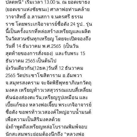
ปลดหนี้" เริ่มเวลา 13.00 น. ณ ยอดเขาธง 
(ยอดเขาแห่งชัยชนะ) ศาลาพ่อท่านคล้าย 
วาจาสิทธิ์ อ.ลานสกา จ.นครศรี ธรรม
ราช โดยพระเกจิอาจารย์ชื่อดัง 24 รูป.. รุ่น
นี้เป็นครั้งแรกที่หล่อสร้างเหรียญและผลิต
ในวัดสวนขันทุกเหรียญ โดยจะเปิดจองถึง
วันที่ 14 ธันวาคม พ.ศ.2565  (เป็นวัน
สุดท้ายของการสั่งจอง)  และรับพระ 15 
ธันวาคม 2565 เป็นต้นไป
👍วันเดียวกัน(12ธค.)วันที่ 12 ธันวาคม 
2565 วัดประชาโฆสิตาราม อ.อัมพวา 
จ.สมุทรสงคราม จะจัดพิธีพุทธาภิเษกวัตถุ
มงคล เหรียญท้าวเวสสุวรรณแบบสี่เหลี่ยม
คันฉ่องส่องตะวัน,เหรียญรูปเหมือน และ
เบี้ยแก้ของ หลวงพ่อเจี๊ยบ พระเกจิอาจารย์
ชื่อดัง ขอพรท้าวเวสองค์ใหญ่อาบน้ำมนต์ 
เพื่อความเป็นสิริมงคลด้วย
👍ถ้าพูดถึงเหรียญหล่อโบราณพิมพ์จอบ 
นักสะสมพระย่อมต้องนึกถึง "หลวงพ่อ