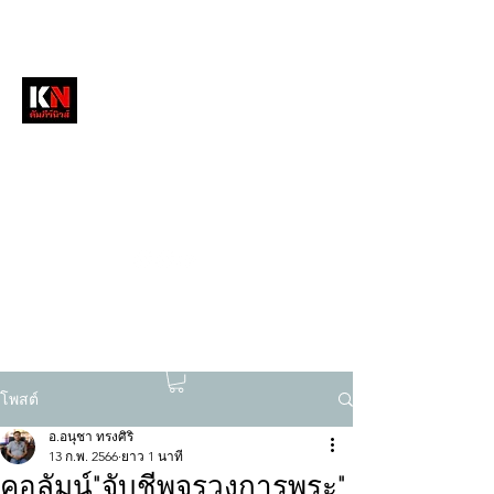
หนังสือพิมพ์คัมภีร์นิวส์
สื่อลึกวงการสงฆ์ เจาะตรงพระเครื่องดัง
tukompee07@gmail.com
0614034151
โพสต์
อ.อนุชา ทรงศิริ
13 ก.พ. 2566
ยาว 1 นาที
คอลัมน์"จับชีพจรวงการพระ"