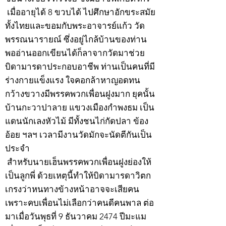
เมื่ออายุได้ 8 ขวบได้ ไปศึกษาอักขระสมัย
ทั้งไทยและขอมกับพระอาจารย์แก้ว วัด
พรรณนารายณ์ ซึ่งอยู่ไกล้บ้านของท่าน
พออ่านออกเขียนได้ก็ลาจากวัดมาช่วย
บิดามารดาประกอบอาชีพ ท่านเป็นคนที่มี
ร่างกายแข็งแรง ใจคอกล้าหาญอดทน
กว้างขวางมีพรรคพวกเพื่อนฝูงมาก ยุคนั้น
บ้านกะวาปาลาย แขวงเมืองกำพงธม เป็น
แดนนักเลงหัวไม้ มีทั้งชนไก่กัดปลา ข้อง
อ้อย ฯลฯ เวลามีงานวัดมักจะนัดตีกันเป็น
ประจำ
สำหรับนายเฮ็นพรรคพวกเพื่อนฝูงย่องให้
เป็นลูกพี่ ด้วยเหตุนี้ทำให้บิดามารดาวิตก
เกรงว่าหนทางข้างหน้าอาจจะเสียคน
เพราะคบเพื่อนไม่เลือกว่าคนดีคนพาล ต่อ
มาเมื่อวันพุธที่ 9 ธันวาคม 2474 ปีมะแม