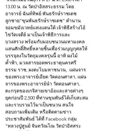
13.00 น. ณ วัดป่าอิสสระธรรม โดย
อาจารย์ ฉันท์ทิพย์ พันธรักษ์ราชเดช 
ลูกชาย"ขุนพันธรักษ์ราชเดช" ตำนาน
จอมขมังเวทย์แห่งแดนใต้ เจ้าพิธีสร้างไอ้
ไข่วัดเจดีย์ มาเป็นเจ้าพิธีการและ
บวงสรวง พร้อมกับมอบชนวนมหามงคล
แสนศักดิ์สิทธิ์หลายชิ้นเพื่อร่วมบุญกุศลให้
บรรจุลงในวัตถุมงคลรุ่นนี้ อาทิ ผงไม้
ค้ำฟ้า, มวลสารยอดพระธาตุนครศรี
ธรรม ราช, ผงตะไบมหาชนวน,  แผ่นจาร
ของพระอาจารย์เอียด วัดดอนศาลา, แผ่น
จารของพระอาจารย์นำ วัดดอนศาลา, 
ตะกรุดของเกจิสายเขาอ้อและสายต่างๆ 
ยุคก่อนปี 2,500 ที่ท่านขุนพันธ์ได้เก็บสะสม
และรวบรวมไว้มาเป็นชนวน สนใจ
สอบถามเพิ่มเติม หรือติดตามข่าว
ประชาสัมพันธ์ ได้ที่ Facebook กลุ่ม 
“หลวงปู่สูนย์ จันทวัณโณ วัดป่าอิสสระ