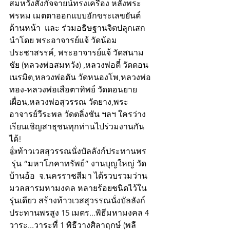
สมหวังสังกัจจายน์ทรงเครื่อง หลังพระ
พรหม เมตตาออกแบบอักขระเลขยันต์
ด้านหน้า  และ ร่วมอธิษฐานจิตปลุกเสก 
นำโดย พระอาจารย์แจ้ วัดน้อม
ประชาสรรค์, พระอาจารย์แจ้ วัดสนาม
ชัย (หลวงพ่อสมหวัง) ,หลวงพ่อตี๋ วัดดอน
เนรมิต,หลวงพ่อตัน วัดหนองโพ,หลวงพ่อ
ทอง-หลวงพ่อเสือตาทิพย์ วัดดอนยาย
เผื่อน,หลวงพ่อสุวรรณ วัดยาง,พระ
อาจารย์วีระพล วัดตลิ่งชัน ฯลฯ ใครว่าง
เรียนเชิญสาธุชนทุกท่านไปร่วมงานกัน
ได้!
👍ท้าวเวสสุวรรณนั่งบัลลังก์ประทานพร
 รุ่น “มหาโภคาทรัพย์” งานบุญใหญ่ วัด
บ้านอ้อ  จ.นครราชสีมา ได้รวบรวมว่าน
มวลสารมหามงคล หลายร้อยชนิดไว้ใน
รุ่นเดียว สร้างท้าวเวสสุวรรณนั่งบัลลังก์
ประทานพรสูง 15 เมตร...พิธีมหามงคล 4 
วาระ...วาระที่ 1 พิธีวางศิลาฤกษ์ (พลี