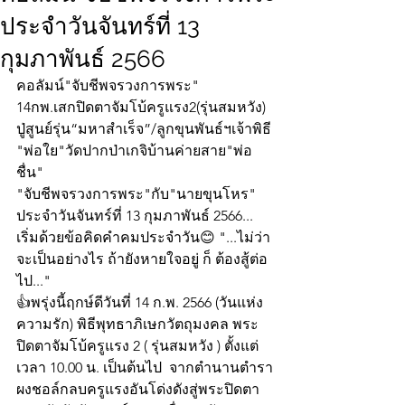
ประจำวันจันทร์ที่ 13
กุมภาพันธ์ 2566
คอลัมน์"จับชีพจรวงการพระ"
14กพ.เสกปิดตาจัมโบ้ครูแรง2(รุ่นสมหวัง)
ปู่สูนย์รุ่น“มหาสำเร็จ”/ลูกขุนพันธ์ฯเจ้าพิธี
"พ่อใย"วัดปากป่าเกจิบ้านค่ายสาย"พ่อ
ชื่น"
"จับชีพจรวงการพระ"กับ"นายขุนโหร" 
ประจำวันจันทร์ที่ 13 กุมภาพันธ์ 2566... 
เริ่มด้วยข้อคิดคำคมประจำวัน😊 "...ไม่ว่า
จะเป็นอย่างไร ถ้ายังหายใจอยู่ ก็ ต้องสู้ต่อ
ไป..."
👍พรุ่งนี้ฤกษ์ดีวันที่ 14 ก.พ. 2566 (วันแห่ง
ความรัก) พิธีพุทธาภิเษกวัตถุมงคล พระ
ปิดตาจัมโบ้ครูแรง 2 ( รุ่นสมหวัง ) ตั้งแต่
เวลา 10.00 น. เป็นต้นไป  จากตำนานตำรา
ผงชอล์กลบครูแรงอันโด่งดังสู่พระปิดตา