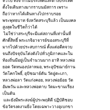
ทั่วไป ทั้งจากในประเทศและต่างประเทศ
ตั้งใจเดินทางมากราบนมัสการ เพราะ
ถือว่าหากได้เดินทางไปกราบรอย
พระพุทธบาท จังหวัดสระบุรีแล้ว เป็นมงคล
สูงสุดในชีวิตก็ว่าได้
ไม่ใช่ว่าสระบุรีจะมีแต่สถานที่เท่านั้นที่
ศักดิ์สิทธิ์ พระเกจิอาจารย์ของสระบุรีที่
มากไปด้วยประสบการณ์ ตั้งแต่อดีตจวบ
จนถึงปัจจุบันโด่งดังไปทั่วภูมิภาคและใน
ท้องถิ่นมีอยู่เป็นจำนวนมาก อาทิ หลวงพ่อ
ยอด วัดหนองปลาหมอ, พระอุปัชฌาย์กาน
วัดโคกโพธิ์, อุปัชฌาย์ตัน วัดอู่ตะเภา,
หลวงพ่อลา วัดแก่งคอย, หลวงพ่อย้อย วัด
อัมพวัน และหลวงพ่อตาบ วัดมะขามเรียง
เป็นต้น
และยังมีพระสงฆ์ผู้ประพฤติดี ปฏิบัติชอบ
ข้อวัตรงดงามยิ่ง โดยเฉพาะวางอุเบกขา