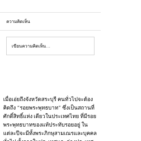
ความคิดเห็น
เขียนความคิดเห็น…
คอลัมน์"จับชีพจรวงการ
คอลัมน์"จับชีพจ
พระ"ประจำพุธที่ 29
พระ"ประจำอังคาร
กรกฎาคม 2569
กรกฎาคม 2569
©2020 by kampeenews. Proudly created with Wix.com
เมื่อเอ่ยถึงจังหวัดสระบุรี คนทั่วไปจะต้อง
คิดถึง “รอยพระพุทธบาท” ซึ่งเป็นสถานที่
ศักดิ์สิทธิ์แห่ง เดียวในประเทศไทย ที่มีรอย
พระพุทธบาทของแท้ประทับรอยอยู่ ใน
แต่ละปีจะมีทั้งพระภิกษุสามเณรและบุคคล