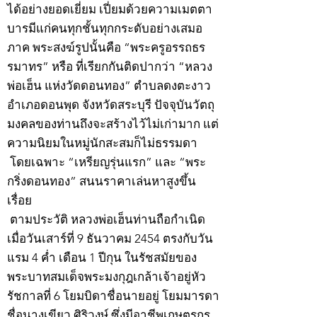
ได้อย่างยอดเยี่ยม เปี่ยมด้วยความเมตตา
บารมีแก่คนทุกชั้นทุกกระดับอย่างเสมอ
ภาค พระสงฆ์รูปนั้นคือ “พระครูอรรถธร
รมาทร” หรือ ที่เรียกกันติดปากว่า “หลวง
พ่อเฮ็น แห่งวัดดอนทอง” ตำบลดงตะงาว
อำเภอดอนพุด จังหวัดสระบุรี ปัจจุบันวัตถุ
มงคลของท่านถึงจะสร้างไว้ไม่เก่ามาก แต่
ความนิยมในหมู่นักสะสมก็ไม่ธรรมดา
โดยเฉพาะ “เหรียญรุ่นแรก” และ “พระ
กริ่งดอนทอง” สนนราคาเล่นหาสูงขึ้น
เรื่อย
ตามประวัติ หลวงพ่อเฮ็นท่านถือกำเนิด
เมื่อวันเสาร์ที่ 9 ธันวาคม 2454 ตรงกับวัน
แรม 4 ค่ำ เดือน 1 ปีกุน ในรัชสมัยของ
พระบาทสมเด็จพระมงกุฎเกล้าเจ้าอยู่หัว
รัชกาลที่ 6 โยมบิดาชื่อนายอยู่ โยมมารดา
ชื่อนางเขียว ศิริวงษ์ ซึ่งมีอาชีพเกษตรกร