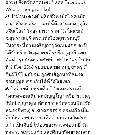
ธรรม จังหวัดสกลนคร” และ Facebook : 
Weera Phongvuttikul
🙏ฝ่ามือนะดวงดี พลิกชีวิต เปิดโชค เปิด
ลาภ เปิดวาสนา...นาทีนี้ต้อง"หลวงปู่ดุสิต 
สุจิณุโณ" วัดอุทุมพราราม (วัดไผ่แขก) 
จ.สุพรรณบุรี พระแท้เมืองสุพรรณบุรี
ในวาระที่ท่านเจริญอายุวัฒนมงคล 46 ปี
ได้จัดสร้างวัตถุมงคลที่ระลึก ปู่ฤาษีเนตร
อัคคี "รุ่นบันดาลทรัพย์ “ พิธีไหวัครู ในวัน
ที่ 3 มี.ค. 2566 รูปแบบสวยงาม บูชาครู มี
กินมีใช้ไ ม่อับจน ลูกศิษย์ลูกหาที่สนใจ 
ร่วมบุญสั่งจองกันได้ที่วัดไผ่แขก
🙏ปิดท้ายด้วยพระดึเกจิดังแห่งสระแก้ว... 
"หลวงพ่อเฉลิม ผลปัญญโญ" หรือ พระครู
วินิตปัญญาคุณ เจ้าอาวาสวัดพวงนิมิต (วัด
หนองอีพวง) อ.เขาฉกรรจ์ จ.สระแก้ว เป็น
ศิษย์หลวงพ่อทอง อดีตเจ้าอาวาสวัดสระ
แกัว เป็นศิษย์ ผู้น้องของหลวงพ่อสนธิ์ วัด
ทุ่งพระ จ.สระแก้ว และศึกษาวิทยาคมจาก