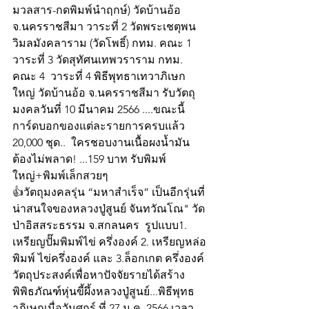
มวลสาร-กดพิมพ์นำฤกษ์) วัดบ้านอ้อ 
จ.นครราชสีมา วาระที่ 2 วัดพระเชตุพน
วิมลมังคลาราม (วัดโพธิ์) กทม. คณะ 1 
วาระที่ 3 วัดสุทัศนเทพวราราม กทม. 
คณะ 4  วาระที่ 4 พิธีพุทธาเทวาภิเษก
ใหญ่ วัดบ้านอ้อ จ.นครราชสีมา รับวัตถุ
มงคลวันที่ 10 มีนาคม 2566 ....ขณะนี้
การ์ดบอกของแต่ละรายการครบแล้ว 
20,000 ชุด..  ใครชอบงานเนื้อผงน้ำมัน
ต้องไม่พลาด! ...159 บาท รับพิมพ์
ใหญ่+พิมพ์เล็กสวยๆ
👍วัตถุมงคลรุ่น “มหาสำเร็จ” เป็นอีกรุ่นที่
น่าสนใจของหลวงปู่สูนย์ จันทวัณโณ" วัด
ป่าอิสสระธรรม จ.สกลนคร  รูปแบบ1. 
เหรียญปั๊มพิมพ์ไข่ ครึ่งองค์ 2. เหรียญหล่อ
พิมพ์ ไข่ครึ่งองค์ และ 3.ล็อกเกต ครึ่งองค์ 
วัตถุประสงค์เพื่อหาปัจจัยรายได้สร้าง
พิพิธภัณฑ์หุ่นขี้ผึ้งหลวงปู่สูนย์...พิธีพุทธ
าภิเษกเมื่อวันศุกร์ ที่ 27 ม.ค. 2566 เวลา 