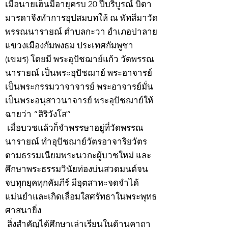
เมื่อนายเฮ็นมีอายุครบ 20 ปีบริบูรณ์ บิดา
มารดาจึงทำการอุปสมบทให้ ณ พัทสีมาวัด
พรรณนารายณ์ ตำบลกะวา อำเภอปาลาย
แขวงเมืองกัมพงธม ประเทศกัมพูชา
(เขมร) โดยมี พระอุปัชฌาย์แก้ว วัดพรรณ
นารายณ์ เป็นพระอุปัชฌาย์ พระอาจารย์
เป็นพระกรรมวาจาจารย์ พระอาจารย์มั่น
เป็นพระอนุสาวนาจารย์ พระอุปัชฌาย์ให้
ฉายว่า “สิริวังโส”
เมื่อบวชแล้วก็จำพรรษาอยู่ที่วัดพรรณ
นารายณ์ ทำอุปัชฌาย์วัตรอาจาริยวัตร
ตามธรรมเนียมพระนวกะผู้บวชใหม่ และ
ศึกษาพระธรรมวินัยท่องบ่นสวดมนต์จน
จบทุกยุคทุกคัมภีร์ มีอุตสาหะจดจำได้
แม่นยำและเกิดเลื่อมใสศรัทธาในพระพุทธ
ศาสนายิ่ง
สิ่งสำคัญได้ศึกษาเล่าเรียนในด้านคาถา