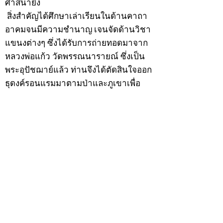
ศาสนายิ่ง
สิ่งสำคัญได้ศึกษาเล่าเรียนในด้านคาถา
อาคมจนมีความชำนาญ เจนจัดด้านวิชา
แขนงต่างๆ ซึ่งได้รับการถ่ายทอดมาจาก
หลวงพ่อแก้ว วัดพรรณนารายณ์ ซึ่งเป็น
พระอุปัชฌาย์แล้ว ท่านจึงได้ตัดสินใจออก
ธุดงค์รอนแรมมาตามป่าและภูเขาเพื่อ
แสวงหาที่สงบวิเวกบำเพ็ญสมณธรรม และ
ปฏิบัติสมถวิปัสสนากัมมัฏฐาน
ต่อมาได้อยู่จำพรรษาที่ “วัดดอนทอง”
เมื่อปี 2479 ระหว่างจำพรรษาอยู่ที่นั่นได้
เป็นที่ศรัทธาของชาวบ้านดอนทองมาก
ด้วยมีศีลาจารวัตรงดงาม ครั้นเมื่อ หลวง
พ่อแพ เจ้าอาวาสวัดดอนทอง มรณภาพลง
ชาวบ้านได้นิมนต์หลวงพ่อเฮ็น ดำรง
ตำแหน่งเจ้าอาวาสสืบต่อมา ปี 2535 ได้
รับพระราชทานเลื่อนสมณศักดิ์เป็นพระครู