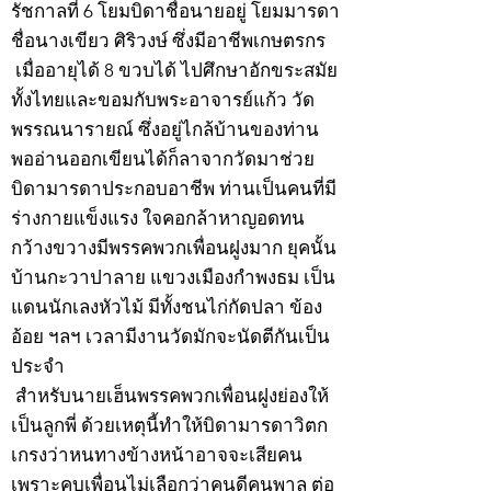
รัชกาลที่ 6 โยมบิดาชื่อนายอยู่ โยมมารดา
ชื่อนางเขียว ศิริวงษ์ ซึ่งมีอาชีพเกษตรกร
เมื่ออายุได้ 8 ขวบได้ ไปศึกษาอักขระสมัย
ทั้งไทยและขอมกับพระอาจารย์แก้ว วัด
พรรณนารายณ์ ซึ่งอยู่ไกล้บ้านของท่าน
พออ่านออกเขียนได้ก็ลาจากวัดมาช่วย
บิดามารดาประกอบอาชีพ ท่านเป็นคนที่มี
ร่างกายแข็งแรง ใจคอกล้าหาญอดทน
กว้างขวางมีพรรคพวกเพื่อนฝูงมาก ยุคนั้น
บ้านกะวาปาลาย แขวงเมืองกำพงธม เป็น
แดนนักเลงหัวไม้ มีทั้งชนไก่กัดปลา ข้อง
อ้อย ฯลฯ เวลามีงานวัดมักจะนัดตีกันเป็น
ประจำ
สำหรับนายเฮ็นพรรคพวกเพื่อนฝูงย่องให้
เป็นลูกพี่ ด้วยเหตุนี้ทำให้บิดามารดาวิตก
เกรงว่าหนทางข้างหน้าอาจจะเสียคน
เพราะคบเพื่อนไม่เลือกว่าคนดีคนพาล ต่อ