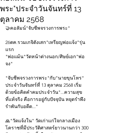
พระ"ประจำวันจันทร์ที่ 13
ตุลาคม 2568
🤝คอลัมน์"จับชีพจรวงการพระ"
26ตค.รวมเกจิดังเสก"เหรียญพ่อแจ้ง"รุ่น
แรก
"พ่อแม้น"วัดหน้าต่างนอก/ศิษย์เอก"พ่อ
จง"
"จับชีพจรวงการพระ"กับ"นายขุนโหร" 
ประจำวันจันทร์ที่ 13 ตุลาคม 2568 เริ่ม
ด้วยข้อคิดคำคมประจำวัน"...ความสุข
ที่แท้จริง คือการอยู่กับปัจจุบัน หยุดรำพึง
รำพันกับอดีต..."
🙏"วัดแจ้งใน" วัดเก่าแก่ใจกลางเมือง
โคราชที่มีประวัติศาสตร์ยาวนานกว่า 300 