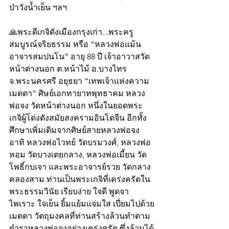
ป่าวังน้ำเย็น ฯลฯ 
🙏พระดีเกจิดังเมืองกรุงเก่า...พระครู
สมบูรณ์จริยธรรม หรือ “หลวงพ่อแม้น 
อาจารสมปนโน” อายุ 88 ปี เจ้าอาวาสวัด
หน้าต่างนอก ต.หน้าไม้ อ.บางไทร 
จ.พระนครศรี อยุธยา “เทพเจ้าแห่งความ
เมตตา” ศิษย์เอกทายาทพุทธาคม หลวง
พ่อจง วัดหน้าต่างนอก หนึ่งในยอดพระ
เกจิผู้โด่งดังสมัยสงครามอินโดจีน อีกทั้ง
ศึกษาเพิ่มเติมจากศิษย์สายหลวงพ่อจง 
อาทิ หลวงพ่อไวทย์ วัดบรมวงศ์, หลวงพ่อ
หอม วัดบางเตยกลาง, หลวงพ่อเมี้ยน วัด
โพธิ์กบเจา และพระอาจารย์รวย วัดกลาง
คลองสาม ท่านเป็นพระเกจิที่เคร่งครัดใน
พระธรรมวินัย เรียบง่าย ใจดี พูดจา
ไพเราะ ใจเย็น ยิ้มแย้มแจ่มใส เปี่ยมไปด้วย
เมตตา วัตถุมงคลที่ท่านสร้างล้วนทำตาม
ตำราหลวงพ่อจงอย่างเคร่งครัด ซึ่งล้วนได้