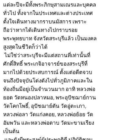
แต่ละปีจะมีทั้งพระภิกษุสามเณรและบุคคล
ทั่วไป ทั้งจากในประเทศและต่างประเทศ
ตั้งใจเดินทางมากราบนมัสการ เพราะ
ถือว่าหากได้เดินทางไปกราบรอย
พระพุทธบาท จังหวัดสระบุรีแล้ว เป็นมงคล
สูงสุดในชีวิตก็ว่าได้
ไม่ใช่ว่าสระบุรีจะมีแต่สถานที่เท่านั้นที่
ศักดิ์สิทธิ์ พระเกจิอาจารย์ของสระบุรีที่
มากไปด้วยประสบการณ์ ตั้งแต่อดีตจวบ
จนถึงปัจจุบันโด่งดังไปทั่วภูมิภาคและใน
ท้องถิ่นมีอยู่เป็นจำนวนมาก อาทิ หลวงพ่อ
ยอด วัดหนองปลาหมอ, พระอุปัชฌาย์กาน
วัดโคกโพธิ์, อุปัชฌาย์ตัน วัดอู่ตะเภา,
หลวงพ่อลา วัดแก่งคอย, หลวงพ่อย้อย วัด
อัมพวัน และหลวงพ่อตาบ วัดมะขามเรียง
เป็นต้น
และยังมีพระสงฆ์ผู้ประพฤติดี ปฏิบัติชอบ