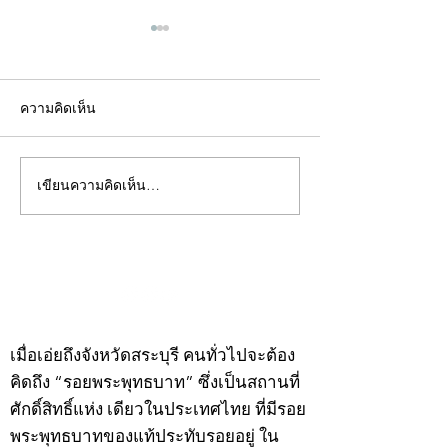
ความคิดเห็น
เขียนความคิดเห็น…
คอลัมน์"จับชีพจรวงการ
คอลัมน์"จับชีพจ
พระ"ประจำพุธที่ 29
พระ"ประจำอังคาร
กรกฎาคม 2569
กรกฎาคม 2569
©2020 by kampeenews. Proudly created with Wix.com
เมื่อเอ่ยถึงจังหวัดสระบุรี คนทั่วไปจะต้อง
คิดถึง “รอยพระพุทธบาท” ซึ่งเป็นสถานที่
ศักดิ์สิทธิ์แห่ง เดียวในประเทศไทย ที่มีรอย
พระพุทธบาทของแท้ประทับรอยอยู่ ใน