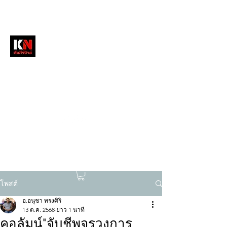
หนังสือพิมพ์คัมภีร์นิวส์
สื่อลึกวงการสงฆ์ เจาะตรงพระเครื่องดัง
tukompee07@gmail.com
0614034151
โพสต์
อ.อนุชา ทรงศิริ
13 ต.ค. 2568
ยาว 1 นาที
คอลัมน์"จับชีพจรวงการ