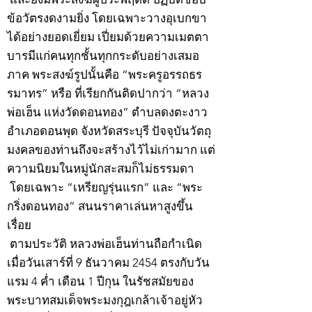
ข้อวัตรงดงามยิ่ง โดยเฉพาะวางอุเบกขา
ได้อย่างยอดเยี่ยม เปี่ยมด้วยความเมตตา
บารมีแก่คนทุกชั้นทุกกระดับอย่างเสมอ
ภาค พระสงฆ์รูปนั้นคือ “พระครูอรรถธร
รมาทร” หรือ ที่เรียกกันติดปากว่า “หลวง
พ่อเฮ็น แห่งวัดดอนทอง” ตำบลดงตะงาว
อำเภอดอนพุด จังหวัดสระบุรี ปัจจุบันวัตถุ
มงคลของท่านถึงจะสร้างไว้ไม่เก่ามาก แต่
ความนิยมในหมู่นักสะสมก็ไม่ธรรมดา
โดยเฉพาะ “เหรียญรุ่นแรก” และ “พระ
กริ่งดอนทอง” สนนราคาเล่นหาสูงขึ้น
เรื่อย
ตามประวัติ หลวงพ่อเฮ็นท่านถือกำเนิด
เมื่อวันเสาร์ที่ 9 ธันวาคม 2454 ตรงกับวัน
แรม 4 ค่ำ เดือน 1 ปีกุน ในรัชสมัยของ
พระบาทสมเด็จพระมงกุฎเกล้าเจ้าอยู่หัว