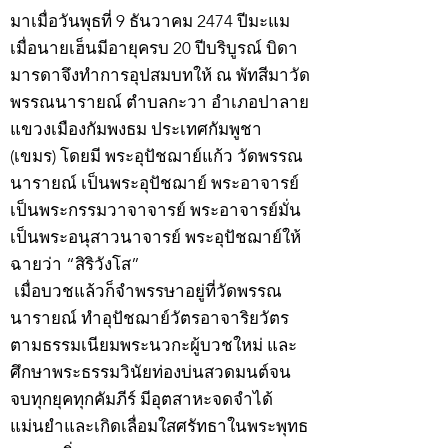
มาเมื่อวันพุธที่ 9 ธันวาคม 2474 ปีมะแม
เมื่อนายเฮ็นมีอายุครบ 20 ปีบริบูรณ์ บิดา
มารดาจึงทำการอุปสมบทให้ ณ พัทสีมาวัด
พรรณนารายณ์ ตำบลกะวา อำเภอปาลาย
แขวงเมืองกัมพงธม ประเทศกัมพูชา
(เขมร) โดยมี พระอุปัชฌาย์แก้ว วัดพรรณ
นารายณ์ เป็นพระอุปัชฌาย์ พระอาจารย์
เป็นพระกรรมวาจาจารย์ พระอาจารย์มั่น
เป็นพระอนุสาวนาจารย์ พระอุปัชฌาย์ให้
ฉายว่า “สิริวังโส”
เมื่อบวชแล้วก็จำพรรษาอยู่ที่วัดพรรณ
นารายณ์ ทำอุปัชฌาย์วัตรอาจาริยวัตร
ตามธรรมเนียมพระนวกะผู้บวชใหม่ และ
ศึกษาพระธรรมวินัยท่องบ่นสวดมนต์จน
จบทุกยุคทุกคัมภีร์ มีอุตสาหะจดจำได้
แม่นยำและเกิดเลื่อมใสศรัทธาในพระพุทธ