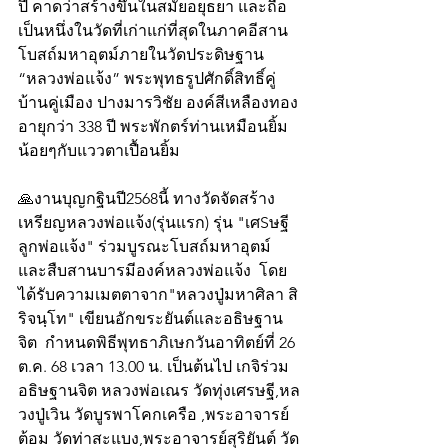
ปี คาดว่าสร้างขึ้นในสมัยอยุธยา และถือ
เป็นหนึ่งในวัดที่เก่าแก่ที่สุดในภาคอีสาน  
โบสถ์มหาอุตม์ภายในวัดประดิษฐาน 
“หลวงพ่อแจ้ง” พระพุทธรูปศักดิ์สิทธิ์คู่
บ้านคู่เมือง ปางมารวิชัย องค์สีเหลืองทอง 
อายุกว่า 338 ปี พระพักตร์ท่านเหมือนยิ้ม
น้อยๆกับแววตาเปื้อนยิ้ม 
🙏งานบุญกฐินปี2568นี้ ทางวัดจัดสร้าง
เหรียญหลวงพ่อแจ้ง(รุ่นแรก) รุ่น "เศSษฐี
ลูกพ่อแจ้ง" ร่วมบูรณะโบสถ์มหาอุตม์ 
และสืบสานบารมีองค์หลวงพ่อแจ้ง  โดย
ได้รับความเมตตาจาก"หลวงปู่มหาศิลา สิ
ริจนฺโท" เขียนอักขระยันต์และอธิษฐาน
จิต  กำหนดพิธีพุทธาภิเษกวันอาทิตย์ที่ 26 
ต.ค. 68 เวลา 13.00 น. เป็นต้นไป เกจิร่วม
อธิษฐานจิต หลวงพ่อเณร วัดทุ่งเศรษฐี,หล
วงปู่เวิน วัดบูรพาโคกเครือ ,พระอาจารย์
ต้อม วัดท่าสะแบง,พระอาจารย์สุริยันต์ วัด