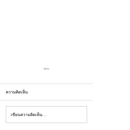
ความคิดเห็น
เขียนความคิดเห็น…
คอลัมน์"จับชีพจรวงการ
คอลัมน์"จับชีพจ
พระ"ประจำพุธที่ 29
พระ"ประจำอังคาร