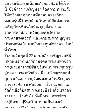
แล้ว เตรียมชมเนื้อตะกั่วลองพิมพ์ได้เร็วๆ
นี้  ซึ่งคำว่า "เจริญพร" สื่อความหมายถึง  
ให้เจริญแก่ทุกท่านที่ครอบครองวัตถุ
มงคลรุ่นนี้ในทุกด้าน ในทุกมิติแห่งความ
เจริญ ใครที่สนใจร่วมบุญสั่งจอง ณ 
อาคารสำนักงานวัตถุมงคลวัดราง
กระต่ายรังสรรค์  และตามสะพานบุญทั่ว
ประเทศทั้งในเฟซบุ๊กและศูนย์จองพระใหม่
ทั่วไทย
👍ส่วนวันพุธที่ 22 พ.ค. 67 ขอเชิญร่วมพิธี
มหาพุทธาภิเษกวัตถุมงคล พระเทพวชิรา
กร (พระอาจารย์ชัย ปุรินฺทโก) พระพุทธรูป
อู่ทอง ขนาดหน้าตัก 7 นิ้ว,เหรียญพระอุป
คุต รุ่น"ฉลองอายุวัฒนมงคล" เหรียญพระ
อาจารย์ชัย รุ่น ศิษย์เอก “มีไว้ ไม่จน” ณ 
วัดถ้ำเสือวิปัสสนา จ.กระบี่ เริ่มตั้งแต่เวลา 
17.00 น. เป็นต้นไป ทั้งนี้ พระเทพวชิรา
กร(พิศาล  ปุรินฺทโก)  ท่านเป็นรองเจ้า
คณะภาค17 เจ้าอาวาสวัดมหาธาตุวชิร