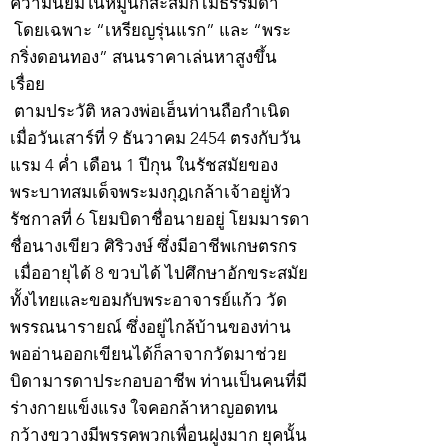
ความนิยมในหมู่นักสะสมก็ไม่ธรรมดา
โดยเฉพาะ “เหรียญรุ่นแรก” และ “พระ
กริ่งดอนทอง” สนนราคาเล่นหาสูงขึ้น
เรื่อย
ตามประวัติ หลวงพ่อเฮ็นท่านถือกำเนิด
เมื่อวันเสาร์ที่ 9 ธันวาคม 2454 ตรงกับวัน
แรม 4 ค่ำ เดือน 1 ปีกุน ในรัชสมัยของ
พระบาทสมเด็จพระมงกุฎเกล้าเจ้าอยู่หัว
รัชกาลที่ 6 โยมบิดาชื่อนายอยู่ โยมมารดา
ชื่อนางเขียว ศิริวงษ์ ซึ่งมีอาชีพเกษตรกร
เมื่ออายุได้ 8 ขวบได้ ไปศึกษาอักขระสมัย
ทั้งไทยและขอมกับพระอาจารย์แก้ว วัด
พรรณนารายณ์ ซึ่งอยู่ไกล้บ้านของท่าน
พออ่านออกเขียนได้ก็ลาจากวัดมาช่วย
บิดามารดาประกอบอาชีพ ท่านเป็นคนที่มี
ร่างกายแข็งแรง ใจคอกล้าหาญอดทน
กว้างขวางมีพรรคพวกเพื่อนฝูงมาก ยุคนั้น