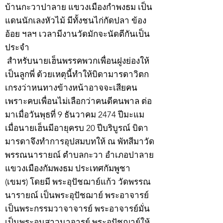
บ้านกะวาปาลาย แขวงเมืองกำพงธม เป็น
แดนนักเลงหัวไม้ มีทั้งชนไก่กัดปลา ข้อง
อ้อย ฯลฯ เวลามีงานวัดมักจะนัดตีกันเป็น
ประจำ
สำหรับนายเฮ็นพรรคพวกเพื่อนฝูงย่องให้
เป็นลูกพี่ ด้วยเหตุนี้ทำให้บิดามารดาวิตก
เกรงว่าหนทางข้างหน้าอาจจะเสียคน
เพราะคบเพื่อนไม่เลือกว่าคนดีคนพาล ต่อ
มาเมื่อวันพุธที่ 9 ธันวาคม 2474 ปีมะแม
เมื่อนายเฮ็นมีอายุครบ 20 ปีบริบูรณ์ บิดา
มารดาจึงทำการอุปสมบทให้ ณ พัทสีมาวัด
พรรณนารายณ์ ตำบลกะวา อำเภอปาลาย
แขวงเมืองกัมพงธม ประเทศกัมพูชา
(เขมร) โดยมี พระอุปัชฌาย์แก้ว วัดพรรณ
นารายณ์ เป็นพระอุปัชฌาย์ พระอาจารย์
เป็นพระกรรมวาจาจารย์ พระอาจารย์มั่น
เป็นพระอนุสาวนาจารย์ พระอุปัชฌาย์ให้