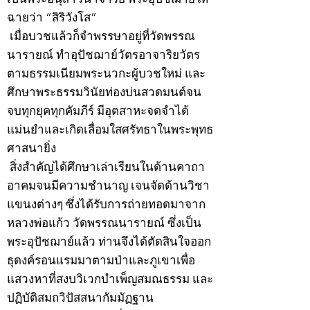
ฉายว่า “สิริวังโส”
เมื่อบวชแล้วก็จำพรรษาอยู่ที่วัดพรรณ
นารายณ์ ทำอุปัชฌาย์วัตรอาจาริยวัตร
ตามธรรมเนียมพระนวกะผู้บวชใหม่ และ
ศึกษาพระธรรมวินัยท่องบ่นสวดมนต์จน
จบทุกยุคทุกคัมภีร์ มีอุตสาหะจดจำได้
แม่นยำและเกิดเลื่อมใสศรัทธาในพระพุทธ
ศาสนายิ่ง
สิ่งสำคัญได้ศึกษาเล่าเรียนในด้านคาถา
อาคมจนมีความชำนาญ เจนจัดด้านวิชา
แขนงต่างๆ ซึ่งได้รับการถ่ายทอดมาจาก
หลวงพ่อแก้ว วัดพรรณนารายณ์ ซึ่งเป็น
พระอุปัชฌาย์แล้ว ท่านจึงได้ตัดสินใจออก
ธุดงค์รอนแรมมาตามป่าและภูเขาเพื่อ
แสวงหาที่สงบวิเวกบำเพ็ญสมณธรรม และ
ปฏิบัติสมถวิปัสสนากัมมัฏฐาน