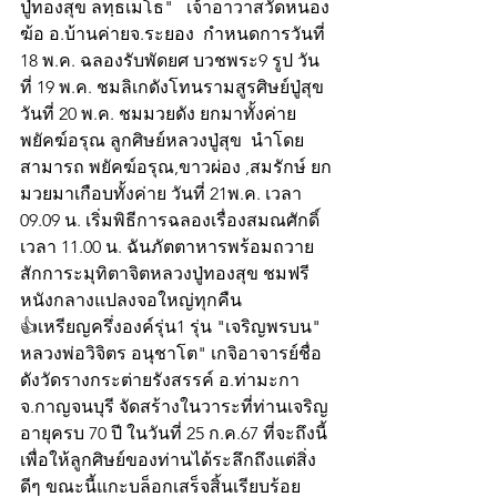
ปู่ทองสุข ลทฺธเมโธ"   เจ้าอาวาสวัดหนอง
ฆ้อ อ.บ้านค่ายจ.ระยอง  กำหนดการวันที่ 
18 พ.ค. ฉลองรับพัดยศ บวชพระ9 รูป วัน
ที่ 19 พ.ค. ชมลิเกดังโทนรามสูรศิษย์ปู่สุข 
วันที่ 20 พ.ค. ชมมวยดัง ยกมาทั้งค่าย
พยัคฆ์อรุณ ลูกศิษย์หลวงปู่สุข  นำโดย 
สามารถ พยัคฆ์อรุณ,ขาวผ่อง ,สมรักษ์ ยก
มวยมาเกือบทั้งค่าย วันที่ 21พ.ค. เวลา  
09.09 น. เริ่มพิธีการฉลองเรื่องสมณศักดิ์ 
เวลา 11.00 น. ฉันภัตตาหารพร้อมถวาย
สักการะมุทิตาจิตหลวงปู่ทองสุข ชมฟรี
หนังกลางแปลงจอใหญ่ทุกคืน
👍เหรียญครึ่งองค์รุ่น1 รุ่น "เจริญพรบน" 
หลวงพ่อวิจิตร อนุชาโต" เกจิอาจารย์ชื่อ
ดังวัดรางกระต่ายรังสรรค์ อ.ท่ามะกา 
จ.กาญจนบุรี จัดสร้างในวาระที่ท่านเจริญ
อายุครบ 70 ปี ในวันที่ 25 ก.ค.67 ที่จะถึงนี้
เพื่อให้ลูกศิษย์ของท่านได้ระลึกถึงแต่สิ่ง
ดีๆ ขณะนี้แกะบล็อกเสร็จสิ้นเรียบร้อย