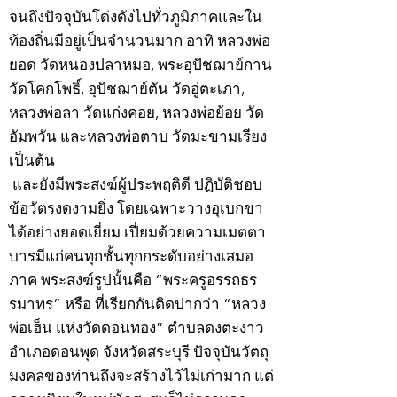
จนถึงปัจจุบันโด่งดังไปทั่วภูมิภาคและใน
ท้องถิ่นมีอยู่เป็นจำนวนมาก อาทิ หลวงพ่อ
ยอด วัดหนองปลาหมอ, พระอุปัชฌาย์กาน
วัดโคกโพธิ์, อุปัชฌาย์ตัน วัดอู่ตะเภา,
หลวงพ่อลา วัดแก่งคอย, หลวงพ่อย้อย วัด
อัมพวัน และหลวงพ่อตาบ วัดมะขามเรียง
เป็นต้น
และยังมีพระสงฆ์ผู้ประพฤติดี ปฏิบัติชอบ
ข้อวัตรงดงามยิ่ง โดยเฉพาะวางอุเบกขา
ได้อย่างยอดเยี่ยม เปี่ยมด้วยความเมตตา
บารมีแก่คนทุกชั้นทุกกระดับอย่างเสมอ
ภาค พระสงฆ์รูปนั้นคือ “พระครูอรรถธร
รมาทร” หรือ ที่เรียกกันติดปากว่า “หลวง
พ่อเฮ็น แห่งวัดดอนทอง” ตำบลดงตะงาว
อำเภอดอนพุด จังหวัดสระบุรี ปัจจุบันวัตถุ
มงคลของท่านถึงจะสร้างไว้ไม่เก่ามาก แต่