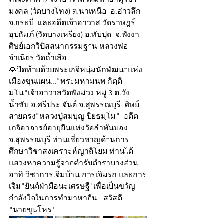
มงคล (วัดบางโทง) ต.นาเหนือ  อ.อ่าวลึก 
จ.กระบี่  และอดีตเจ้าอาวาส วัดราษฎร์
อุปถัมภ์ (วัดบางเหรียง) อ.ทับปุด  จ.พังงา 
ศิษย์เอกวิปัสสนากรรมฐาน หลวงพ่อ
จำเนียร วัดถ้ำเสือ 
🙏ปิดท้ายด้วยพระเกจิหนุ่มนักพัฒนาแห่ง
เมืองขุนแผน..."พระมหามนพ กิตฺติ
มโน"เจ้าอาวาสวัดพังม่วง หมู่ 3 ต.วัง
น้ำซับ อ.ศรีประ จันต์ จ.สุพรรณบุรี  ศิษย์
สายตรง"หลวงปู่สมบุญ ปิยธมฺโม"  อดีต
เกจิอาจารย์อายุยืนแห่งวัดลำพันบอง 
จ.สุพรรณบุรี ท่านเชี่ยวชาญด้านการ
ศึกษาวิชาสงเคราะห์ญาติโยม ท่านได้
แสวงหาความรู้จากตำรับตำราบางส่วน 
อาทิ วิชาการเจิมบ้าน การเจิมรถ และการ
เจิม"ยันต์ฝ่ามือนะเศรษฐี"เพื่อเป็นขวัญ
กำลังใจในการทำมาหากิน...สวัสดี
"นายขุนโหร"