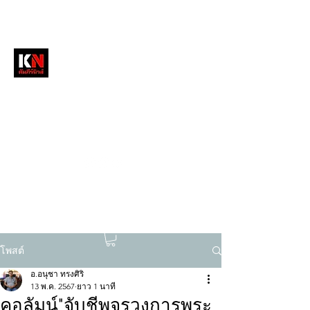
หนังสือพิมพ์คัมภีร์นิวส์
สื่อลึกวงการสงฆ์ เจาะตรงพระเครื่องดัง
tukompee07@gmail.com
0614034151
โพสต์
อ.อนุชา ทรงศิริ
13 พ.ค. 2567
ยาว 1 นาที
คอลัมน์"จับชีพจรวงการพระ