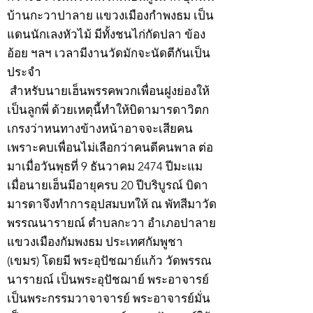
บ้านกะวาปาลาย แขวงเมืองกำพงธม เป็น
แดนนักเลงหัวไม้ มีทั้งชนไก่กัดปลา ข้อง
อ้อย ฯลฯ เวลามีงานวัดมักจะนัดตีกันเป็น
ประจำ
สำหรับนายเฮ็นพรรคพวกเพื่อนฝูงย่องให้
เป็นลูกพี่ ด้วยเหตุนี้ทำให้บิดามารดาวิตก
เกรงว่าหนทางข้างหน้าอาจจะเสียคน
เพราะคบเพื่อนไม่เลือกว่าคนดีคนพาล ต่อ
มาเมื่อวันพุธที่ 9 ธันวาคม 2474 ปีมะแม
เมื่อนายเฮ็นมีอายุครบ 20 ปีบริบูรณ์ บิดา
มารดาจึงทำการอุปสมบทให้ ณ พัทสีมาวัด
พรรณนารายณ์ ตำบลกะวา อำเภอปาลาย
แขวงเมืองกัมพงธม ประเทศกัมพูชา
(เขมร) โดยมี พระอุปัชฌาย์แก้ว วัดพรรณ
นารายณ์ เป็นพระอุปัชฌาย์ พระอาจารย์
เป็นพระกรรมวาจาจารย์ พระอาจารย์มั่น