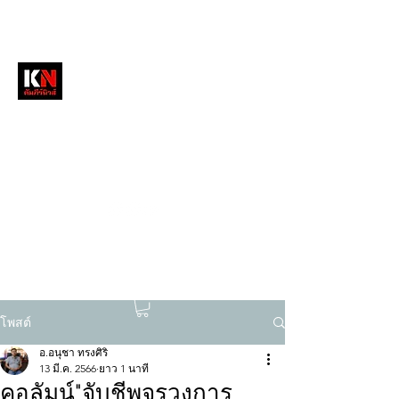
หนังสือพิมพ์คัมภีร์นิวส์
สื่อลึกวงการสงฆ์ เจาะตรงพระเครื่องดัง
tukompee07@gmail.com
0614034151
โพสต์
อ.อนุชา ทรงศิริ
13 มี.ค. 2566
ยาว 1 นาที
คอลัมน์"จับชีพจรวงการ