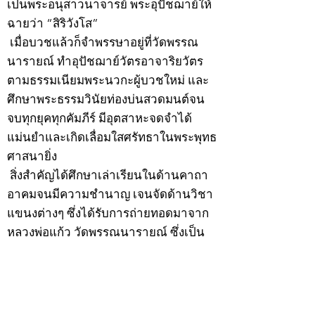
เป็นพระอนุสาวนาจารย์ พระอุปัชฌาย์ให้
ฉายว่า “สิริวังโส”
เมื่อบวชแล้วก็จำพรรษาอยู่ที่วัดพรรณ
นารายณ์ ทำอุปัชฌาย์วัตรอาจาริยวัตร
ตามธรรมเนียมพระนวกะผู้บวชใหม่ และ
ศึกษาพระธรรมวินัยท่องบ่นสวดมนต์จน
จบทุกยุคทุกคัมภีร์ มีอุตสาหะจดจำได้
แม่นยำและเกิดเลื่อมใสศรัทธาในพระพุทธ
ศาสนายิ่ง
สิ่งสำคัญได้ศึกษาเล่าเรียนในด้านคาถา
อาคมจนมีความชำนาญ เจนจัดด้านวิชา
แขนงต่างๆ ซึ่งได้รับการถ่ายทอดมาจาก
หลวงพ่อแก้ว วัดพรรณนารายณ์ ซึ่งเป็น
พระอุปัชฌาย์แล้ว ท่านจึงได้ตัดสินใจออก
ธุดงค์รอนแรมมาตามป่าและภูเขาเพื่อ
แสวงหาที่สงบวิเวกบำเพ็ญสมณธรรม และ
ปฏิบัติสมถวิปัสสนากัมมัฏฐาน