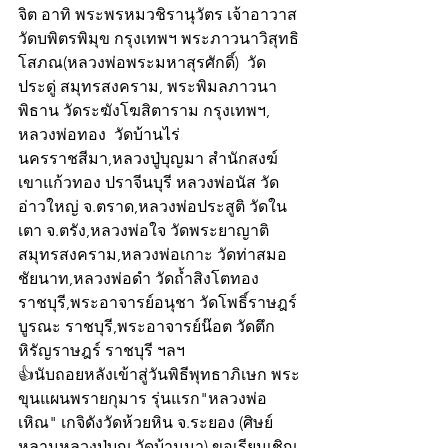
จิต อาทิ พระพรหมวชิรานุวัตร เจ้าอาวาส
วัดบพิตรพิมุข กรุงเทพฯ พระภาวนาวิสุทธิ
โสภณ(หลวงพ่อพระมหาสุรศักดิ์)  วัด
ประดู่ สมุทรสงคราม, พระพิมลภาวนา
พิธาน วัดระฆังโฆสิตาราม กรุงเทพฯ, 
หลวงพ่อทอง  วัดบ้านไร่ 
นครราชสีมา,หลวงปู่บุญมา สำนักสงฆ์
เขาแก้วทอง ปราจีนบุรี หลวงพ่อนัส วัด
อ่าวใหญ่ จ.ตราด,หลวงพ่อประสูติ วัดใน
เตา จ.ตรัง,หลวงพ่อใจ วัดพระยาญาติ  
สมุทรสงคราม,หลวงพ่อเกาะ วัดท่าสมอ​ 
ชัยนาท,หลวงพ่อดำ วัดถ้ำสิงโตทอง 
ราชบุรี,พระอาจารย์อนุชา วัดโพธิ์ราษฎร์ 
บูรณะ ราชบุรี,พระอาจารย์น๊อต วัดตึก
หิรัญราษฎร์ ราชบุรี ฯลฯ
👍นับถอยหลังเข้าสู่วันพิธีพุทธาภิเษก พระ
ขุนแผนพรายกุมาร รุ่นแรก"หลวงพ่อ
เหิณ" เกจิดังวัดห้วยหิน จ.ระยอง (ศิษย์
หลานหลวงปู่บุญ วัดบ้านนา) ขอเรียนเชิญ 