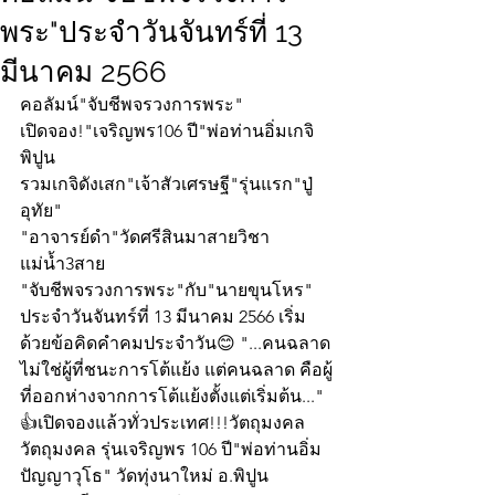
พระ"ประจำวันจันทร์ที่ 13
มีนาคม 2566
คอลัมน์"จับชีพจรวงการพระ"
เปิดจอง!"เจริญพร106 ปี"พ่อท่านอิ่มเกจิ
พิปูน
รวมเกจิดังเสก"เจ้าสัวเศรษฐี"รุ่นแรก"ปู่
อุทัย"
"อาจารย์ดำ"วัดศรีสินมาสายวิชา
แม่น้ำ3สาย
"จับชีพจรวงการพระ"กับ"นายขุนโหร" 
ประจำวันจันทร์ที่ 13 มีนาคม 2566 เริ่ม
ด้วยข้อคิดคำคมประจำวัน😊 "...คนฉลาด
ไม่ใช่ผู้ที่ชนะการโต้แย้ง แต่คนฉลาด คือผู้
ที่ออกห่างจากการโต้แย้งตั้งแต่เริ่มต้น..."
👍เปิดจองแล้วทั่วประเทศ!!!วัตถุมงคล
วัตถุมงคล รุ่นเจริญพร 106 ปี"พ่อท่านอิ่ม  
ปัญญาวุโธ" วัดทุ่งนาใหม่ อ.พิปูน 