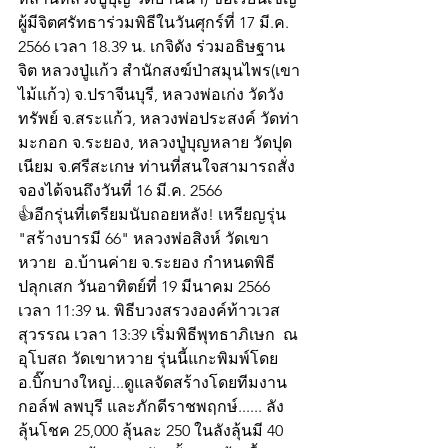
ผู้มีจิตศรัทธาร่วมพิธีในวันศุกร์ที่ 17 มี.ค. 
2566 เวลา 18.39 น. เกจิดัง ร่วมอธิษฐาน
จิต หลวงปู่แก้ว สำนักสงฆ์ป่าสมุนไพร(เขา
ไม้แก้ว) จ.ปราจีนบุรี, หลวงพ่อเก่ง วัดวัง
ทรัพย์ จ.สระแก้ว, หลวงพ่อประสงค์ วัดท่า
มะกอก จ.ระยอง, หลวงปู่บุญหลาย วัดปุด
เนียม จ.ศรีสะเกษ ท่านที่สนใจสามารถสั่ง
จองได้จนถึงวันที่ 16 มี.ค. 2566
👍อีกรุ่นที่เตรียมนับถอยหลัง! เหรียญรุ่น 
"สร้างบารมี 66" หลวงพ่อสิงห์ วัดเขา
หวาย  อ.บ้านค่าย จ.ระยอง กำหนดพิธี
ปลุกเสก วันอาทิตย์ที่ 19 มีนาคม 2566 
เวลา 11:39 น. พิธีบวงสรวงองค์ท้าวเวส
สุวรรณ เวลา 13:39 เริ่มพิธีพุทธาภิเษก  ณ
อุโบสถ วัดเขาหวาย รุ่นนี้แกะพิมพ์โดย 
อ.บิ๊กบางใหญ่...ดูแลจัดสร้างโดยทีมงาน 
กอล์ฟ ลพบุรี และภักดีราชพฤกษ์...... ลัง
ลุ้นโชค 25,000 ลุ้นละ 250 ในลังลุ้นมี 40 