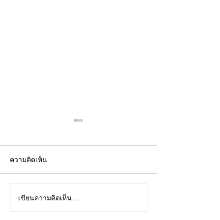
ความคิดเห็น
เขียนความคิดเห็น…
คอลัมน์"จับชีพจรวงการ
คอลัมน์"จับชีพจ
พระ"ประจำพุธที่ 29
พระ"ประจำอังคาร