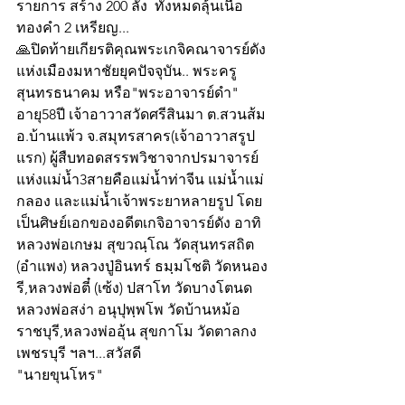
รายการ สร้าง 200 ลัง  ทั้งหมดลุ้นเนื้อ
ทองคำ 2 เหรียญ...
🙏ปิดท้ายเกียรติคุณพระเกจิคณาจารย์ดัง
แห่งเมืองมหาชัยยุคปัจจุบัน.. พระครู
สุนทรธนาคม หรือ"พระอาจารย์ดำ" 
อายุ58ปี เจ้าอาวาสวัดศรีสินมา ต.สวนส้ม 
อ.บ้านแพ้ว จ.สมุทรสาคร(เจ้าอาวาสรูป
แรก) ผู้สืบทอดสรรพวิชาจากปรมาจารย์
แห่งแม่น้ำ3สายคือแม่น้ำท่าจีน แม่น้ำแม่
กลอง และแม่น้ำเจ้าพระยาหลายรูป โดย
เป็นศิษย์เอกของอดีตเกจิอาจารย์ดัง อาทิ 
หลวงพ่อเกษม สุขวณฺโณ วัดสุนทรสถิต 
(อำแพง) หลวงปู่อินทร์ ธมฺมโชติ วัดหนอง
รี,หลวงพ่อตี๋ (เซ้ง) ปสาโท วัดบางโตนด 
หลวงพ่อสง่า อนุปุพฺพโพ วัดบ้านหม้อ 
ราชบุรี,หลวงพ่ออุ้น สุขกาโม วัดตาลกง 
เพชรบุรี ฯลฯ...สวัสดี
"นายขุนโหร"