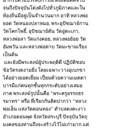
มากไปด้วยประสบการณ์ ตั้งแต่อดีตจวบ
จนถึงปัจจุบันโด่งดังไปทั่วภูมิภาคและใน
ท้องถิ่นมีอยู่เป็นจำนวนมาก อาทิ หลวงพ่อ
ยอด วัดหนองปลาหมอ, พระอุปัชฌาย์กาน
วัดโคกโพธิ์, อุปัชฌาย์ตัน วัดอู่ตะเภา,
หลวงพ่อลา วัดแก่งคอย, หลวงพ่อย้อย วัด
อัมพวัน และหลวงพ่อตาบ วัดมะขามเรียง
เป็นต้น
และยังมีพระสงฆ์ผู้ประพฤติดี ปฏิบัติชอบ
ข้อวัตรงดงามยิ่ง โดยเฉพาะวางอุเบกขา
ได้อย่างยอดเยี่ยม เปี่ยมด้วยความเมตตา
บารมีแก่คนทุกชั้นทุกกระดับอย่างเสมอ
ภาค พระสงฆ์รูปนั้นคือ “พระครูอรรถธร
รมาทร” หรือ ที่เรียกกันติดปากว่า “หลวง
พ่อเฮ็น แห่งวัดดอนทอง” ตำบลดงตะงาว
อำเภอดอนพุด จังหวัดสระบุรี ปัจจุบันวัตถุ
มงคลของท่านถึงจะสร้างไว้ไม่เก่ามาก แต่