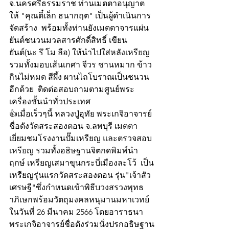
จ.นครศรีธรรมราช ท่านเมตตาอนุญาต
ให้ "คุณตี๋เล็ก ธนากฤต" เป็นผู้ดำเนินการ
จัดสร้าง  พร้อมทั้งท่านยังเมตตาจารแผ่น
ยันต์ชนวนมวลสารศักดิ์สิทธิ์ เขียน
ยันต์(นะ รึ โม ลือ) ให้นำไปใส่หลังเหรียญ 
รวมทั้งมอบเส้นเกศา จีวร ชานหมาก ข้าว
กินไม่หมด สีผึ้ง ผานไถโบราณเป็นชนวน
อีกด้วย  ติดต่อสอบถามตามศูนย์พระ
เครื่องชั้นนำทั่วประเทศ
👍เมื่อเร็วๆนี้ หลวงปู่อุทัย พระเกจิอาจารย์
ชื่อดังวัดสระสองตอน จ.ลพบุรี เมตตา
เยี่ยมชมโรงงานปั๊มเหรียญ และตรวจสอบ
เหรียญ รวมทั้งอธิษฐานจิตกดพิมพ์นำ
ฤกษ์ เหรียญเสมาขุนกระบี่เมืองละโว้  เป็น
เหรียญรุ่นแรกวัดสระสองตอน รุ่น"เจ้าสัว
เศรษฐี"ซึ่งกำหนดเข้าพิธีบวงสรวงพุทธ
าภิเษกพร้อมวัตถุมงคลหนุมานมหาเวทย์ 
ในวันที่ 26 มีนาคม 2566 โดยอาราธนา
พระเกจิอาจารย์ชื่อดังร่วมนั่งปรกอธิษฐาน