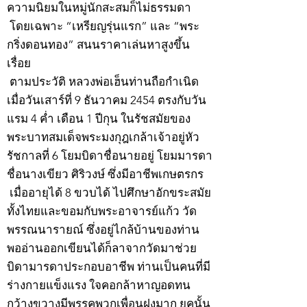
ความนิยมในหมู่นักสะสมก็ไม่ธรรมดา
โดยเฉพาะ “เหรียญรุ่นแรก” และ “พระ
กริ่งดอนทอง” สนนราคาเล่นหาสูงขึ้น
เรื่อย
ตามประวัติ หลวงพ่อเฮ็นท่านถือกำเนิด
เมื่อวันเสาร์ที่ 9 ธันวาคม 2454 ตรงกับวัน
แรม 4 ค่ำ เดือน 1 ปีกุน ในรัชสมัยของ
พระบาทสมเด็จพระมงกุฎเกล้าเจ้าอยู่หัว
รัชกาลที่ 6 โยมบิดาชื่อนายอยู่ โยมมารดา
ชื่อนางเขียว ศิริวงษ์ ซึ่งมีอาชีพเกษตรกร
เมื่ออายุได้ 8 ขวบได้ ไปศึกษาอักขระสมัย
ทั้งไทยและขอมกับพระอาจารย์แก้ว วัด
พรรณนารายณ์ ซึ่งอยู่ไกล้บ้านของท่าน
พออ่านออกเขียนได้ก็ลาจากวัดมาช่วย
บิดามารดาประกอบอาชีพ ท่านเป็นคนที่มี
ร่างกายแข็งแรง ใจคอกล้าหาญอดทน
กว้างขวางมีพรรคพวกเพื่อนฝูงมาก ยุคนั้น