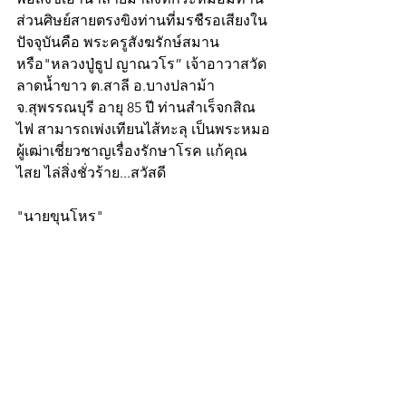
ส่วนศิษย์สายตรงขิงท่านที่มรชืรอเสียงใน
ปัจจุบันคือ พระครูสังฆรักษ์สมาน 
หรือ"หลวงปู่ธูป ญาณวโร” เจ้าอาวาสวัด
ลาดน้ำขาว ต.สาลี อ.บางปลาม้า 
จ.สุพรรณบุรี อายุ 85 ปี ท่านสำเร็จกสิณ
ไฟ สามารถเพ่งเทียนไส้ทะลุ เป็นพระหมอ
ผู้เฒ่าเชี่ยวชาญเรื่องรักษาโรค แก้คุณ
ไสย ไล่สิ่งชั่วร้าย...สวัสดี
"นายขุนโหร"