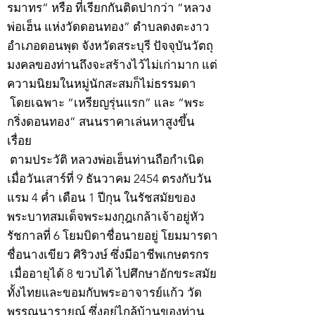
รมาทร” หรือ ที่เรียกกันติดปากว่า “หลวง
พ่อเฮ็น แห่งวัดดอนทอง” ตำบลดงตะงาว
อำเภอดอนพุด จังหวัดสระบุรี ปัจจุบันวัตถุ
มงคลของท่านถึงจะสร้างไว้ไม่เก่ามาก แต่
ความนิยมในหมู่นักสะสมก็ไม่ธรรมดา
โดยเฉพาะ “เหรียญรุ่นแรก” และ “พระ
กริ่งดอนทอง” สนนราคาเล่นหาสูงขึ้น
เรื่อย
ตามประวัติ หลวงพ่อเฮ็นท่านถือกำเนิด
เมื่อวันเสาร์ที่ 9 ธันวาคม 2454 ตรงกับวัน
แรม 4 ค่ำ เดือน 1 ปีกุน ในรัชสมัยของ
พระบาทสมเด็จพระมงกุฎเกล้าเจ้าอยู่หัว
รัชกาลที่ 6 โยมบิดาชื่อนายอยู่ โยมมารดา
ชื่อนางเขียว ศิริวงษ์ ซึ่งมีอาชีพเกษตรกร
เมื่ออายุได้ 8 ขวบได้ ไปศึกษาอักขระสมัย
ทั้งไทยและขอมกับพระอาจารย์แก้ว วัด
พรรณนารายณ์ ซึ่งอยู่ไกล้บ้านของท่าน