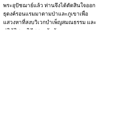
พระอุปัชฌาย์แล้ว ท่านจึงได้ตัดสินใจออก
ธุดงค์รอนแรมมาตามป่าและภูเขาเพื่อ
แสวงหาที่สงบวิเวกบำเพ็ญสมณธรรม และ
ปฏิบัติสมถวิปัสสนากัมมัฏฐาน
ต่อมาได้อยู่จำพรรษาที่ “วัดดอนทอง”
เมื่อปี 2479 ระหว่างจำพรรษาอยู่ที่นั่นได้
เป็นที่ศรัทธาของชาวบ้านดอนทองมาก
ด้วยมีศีลาจารวัตรงดงาม ครั้นเมื่อ หลวง
พ่อแพ เจ้าอาวาสวัดดอนทอง มรณภาพลง
ชาวบ้านได้นิมนต์หลวงพ่อเฮ็น ดำรง
ตำแหน่งเจ้าอาวาสสืบต่อมา ปี 2535 ได้
รับพระราชทานเลื่อนสมณศักดิ์เป็นพระครู
สัญญาบัตรที่ “พระครูอรรถธรรมทร”
หลวงพ่อเฮ็น ได้สร้างมงคลวัตถุไว้หลาย
รุ่นหลายแบบ อาทิ ผ้ายันต์อุษาสวรรค์ มี
พุทธคุณโดดเด่นด้านเมตตามหานิยม มี