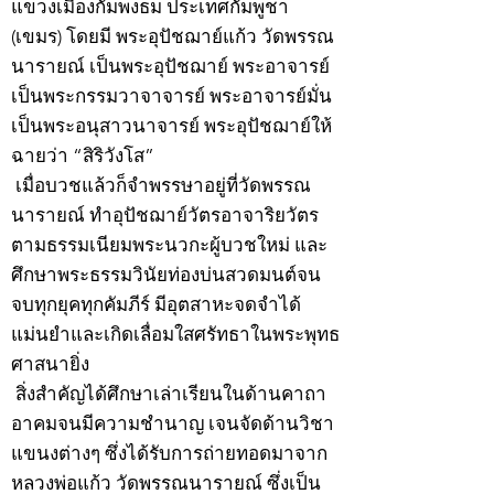
แขวงเมืองกัมพงธม ประเทศกัมพูชา
(เขมร) โดยมี พระอุปัชฌาย์แก้ว วัดพรรณ
นารายณ์ เป็นพระอุปัชฌาย์ พระอาจารย์
เป็นพระกรรมวาจาจารย์ พระอาจารย์มั่น
เป็นพระอนุสาวนาจารย์ พระอุปัชฌาย์ให้
ฉายว่า “สิริวังโส”
เมื่อบวชแล้วก็จำพรรษาอยู่ที่วัดพรรณ
นารายณ์ ทำอุปัชฌาย์วัตรอาจาริยวัตร
ตามธรรมเนียมพระนวกะผู้บวชใหม่ และ
ศึกษาพระธรรมวินัยท่องบ่นสวดมนต์จน
จบทุกยุคทุกคัมภีร์ มีอุตสาหะจดจำได้
แม่นยำและเกิดเลื่อมใสศรัทธาในพระพุทธ
ศาสนายิ่ง
สิ่งสำคัญได้ศึกษาเล่าเรียนในด้านคาถา
อาคมจนมีความชำนาญ เจนจัดด้านวิชา
แขนงต่างๆ ซึ่งได้รับการถ่ายทอดมาจาก
หลวงพ่อแก้ว วัดพรรณนารายณ์ ซึ่งเป็น