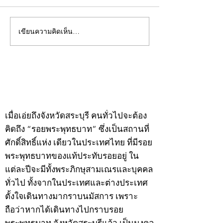
เขียนความคิดเห็น…
คอลัมน์"จับชีพจรวงการ
คอลัมน์"จับชีพจ
พระ"ประจำพุธที่ 29
พระ"ประจำอังคาร
กรกฎาคม 2569
กรกฎาคม 2569
©2020 by kampeenews. Proudly created with Wix.com
เมื่อเอ่ยถึงจังหวัดสระบุรี คนทั่วไปจะต้อง
คิดถึง “รอยพระพุทธบาท” ซึ่งเป็นสถานที่
ศักดิ์สิทธิ์แห่ง เดียวในประเทศไทย ที่มีรอย
พระพุทธบาทของแท้ประทับรอยอยู่ ใน
แต่ละปีจะมีทั้งพระภิกษุสามเณรและบุคคล
ทั่วไป ทั้งจากในประเทศและต่างประเทศ
ตั้งใจเดินทางมากราบนมัสการ เพราะ
ถือว่าหากได้เดินทางไปกราบรอย