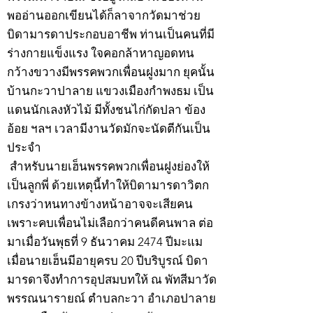
พออ่านออกเขียนได้ก็ลาจากวัดมาช่วย
บิดามารดาประกอบอาชีพ ท่านเป็นคนที่มี
ร่างกายแข็งแรง ใจคอกล้าหาญอดทน
กว้างขวางมีพรรคพวกเพื่อนฝูงมาก ยุคนั้น
บ้านกะวาปาลาย แขวงเมืองกำพงธม เป็น
แดนนักเลงหัวไม้ มีทั้งชนไก่กัดปลา ข้อง
อ้อย ฯลฯ เวลามีงานวัดมักจะนัดตีกันเป็น
ประจำ
สำหรับนายเฮ็นพรรคพวกเพื่อนฝูงย่องให้
เป็นลูกพี่ ด้วยเหตุนี้ทำให้บิดามารดาวิตก
เกรงว่าหนทางข้างหน้าอาจจะเสียคน
เพราะคบเพื่อนไม่เลือกว่าคนดีคนพาล ต่อ
มาเมื่อวันพุธที่ 9 ธันวาคม 2474 ปีมะแม
เมื่อนายเฮ็นมีอายุครบ 20 ปีบริบูรณ์ บิดา
มารดาจึงทำการอุปสมบทให้ ณ พัทสีมาวัด
พรรณนารายณ์ ตำบลกะวา อำเภอปาลาย