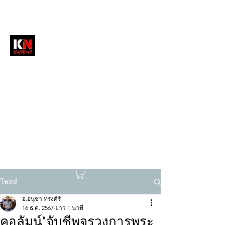
หนังสือพิมพ์คัมภีร์นิวส์
สื่อลึกวงการสงฆ์ เจาะตรงพระเครื่องดัง
tukompee07@gmail.com
0614034151
โพสต์
อ.อนุชา ทรงศิริ
16 ธ.ค. 2567
ยาว 1 นาที
คอลัมน์"จับชีพจรวงการพระ