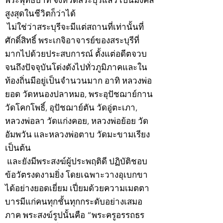
พระพุทธบาท จังหวัดสระบุรีแล้ว เป็นมงคล
สูงสุดในชีวิตก็ว่าได้
ไม่ใช่ว่าสระบุรีจะมีแต่สถานที่เท่านั้นที่
ศักดิ์สิทธิ์ พระเกจิอาจารย์ของสระบุรีที่
มากไปด้วยประสบการณ์ ตั้งแต่อดีตจวบ
จนถึงปัจจุบันโด่งดังไปทั่วภูมิภาคและใน
ท้องถิ่นมีอยู่เป็นจำนวนมาก อาทิ หลวงพ่อ
ยอด วัดหนองปลาหมอ, พระอุปัชฌาย์กาน
วัดโคกโพธิ์, อุปัชฌาย์ตัน วัดอู่ตะเภา,
หลวงพ่อลา วัดแก่งคอย, หลวงพ่อย้อย วัด
อัมพวัน และหลวงพ่อตาบ วัดมะขามเรียง
เป็นต้น
และยังมีพระสงฆ์ผู้ประพฤติดี ปฏิบัติชอบ
ข้อวัตรงดงามยิ่ง โดยเฉพาะวางอุเบกขา
ได้อย่างยอดเยี่ยม เปี่ยมด้วยความเมตตา
บารมีแก่คนทุกชั้นทุกกระดับอย่างเสมอ
ภาค พระสงฆ์รูปนั้นคือ “พระครูอรรถธร