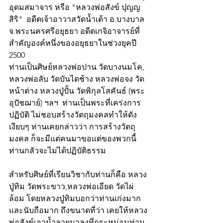
อุดมสมาจาร หรือ "หลวงพ่อสังข์ ปุญญ
สิริ"  อดีตเจ้าอาวาสวัดน้ำเต้า อ.บางบาล  
จ.พระนครศรีอยุธยา อดีตเกจิอาจารย์ที่
สำคัญองค์หนึ่งของอยุธยาในช่วงยุคปี 
2500
ท่านเป็นศิษย์หลวงพ่อปาน วัดบางนมโค, 
หลวงพ่อลับ วัดบันไดช้าง หลวงพ่อจง วัด
หน้าต่าง หลวงปู่ปั้น วัดพิกุลโสคันธ์ (พระ
อุปัชฌาย์) ฯลฯ  ท่านเป็นพระที่เคร่งการ
ปฏิบัติ ไม่ชอบสร้างวัตถุมงคลทำให้ดัง
เงียบๆ ท่านเคยกล่าวว่า การสร้างวัตถุ
มงคล ก็จะมีแต่คนมาขอแต่ของพวกนี้ 
ท่านกลัวจะไม่ได้ปฏิบัติธรรม 
สำหรับศิษย์ที่เรียนวิชากับท่านก็คือ หลวง
ปู่ทิม วัดพระขาว,หลวงพ่อเอียด วัดไผ่
ล้อม โดยหลวงปู่ทิมบอกว่าท่านเก่งมาก 
และนับถือมาก ถึงขนาดที่ว่า เคยให้หลวง
พ่อสังข์เอาน้ำลายมาลงที่กระหม่อมท่าน  