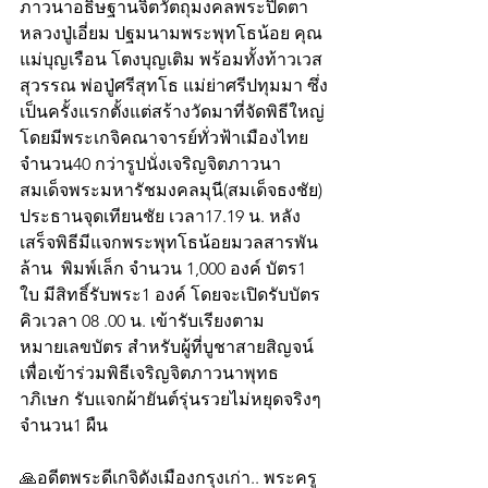
ภาวนาอธิษฐานจิตวัตถุมงคลพระปิดตา 
หลวงปู่เอี่ยม ปฐมนามพระพุทโธน้อย คุณ
แม่บุญเรือน โตงบุญเติม พร้อมทั้งท้าวเวส
สุวรรณ พ่อปู่ศรีสุทโธ แม่ย่าศรีปทุมมา ซึ่ง
เป็นครั้งแรกตั้งแต่สร้างวัดมาที่จัดพิธีใหญ่
โดยมีพระเกจิคณาจารย์ทั่วฟ้าเมืองไทย
จำนวน40 กว่ารูปนั่งเจริญจิตภาวนา 
สมเด็จพระมหารัชมงคลมุนี(สมเด็จธงชัย) 
ประธานจุดเทียนชัย เวลา17.19 น. หลัง
เสร็จพิธีมีแจกพระพุทโธน้อยมวลสารพัน
ล้าน  พิมพ์เล็ก จำนวน 1,000 องค์ บัตร1 
ใบ มีสิทธิ์รับพระ1 องค์ โดยจะเปิดรับบัตร
คิวเวลา 08 .00 น. เข้ารับเรียงตาม
หมายเลขบัตร สำหรับผู้ที่บูชาสายสิญจน์
เพื่อเข้าร่วมพิธีเจริญจิตภาวนาพุทธ
าภิเษก รับแจกผ้ายันต์รุ่นรวยไม่หยุดจริงๆ 
จำนวน1 ผืน
🙏อดีตพระดีเกจิดังเมืองกรุงเก่า.. พระครู