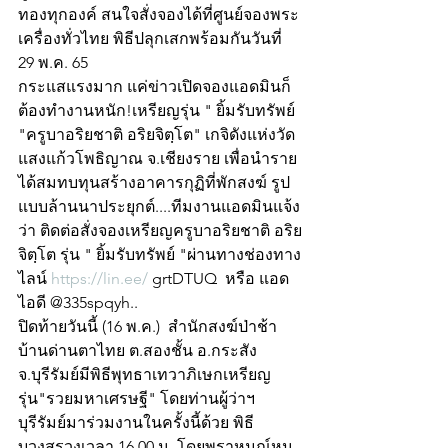
ทองทุกองค์ สนใจสั่งจองได้ที่ศูนย์จองพระ
เครื่องทั่วไทย พิธีปลุกเสกพร้อมกันวันที่ 
29 พ.ค. 65
กระแสแรงมาก แค่ข่าวเปิดจองแอดมินก็
ต้องทำงานหนัก!เหรียญรุ่น " ยิ้มรับทรัพย์ 
"ครูบาอริยชาติ อริยจิตฺโต" เกจิดังแห่งวัด
แสงแก้วโพธิญาณ จ.เชียงราย เพื่อนำราย
ได้สมทบทุนสร้างอาคารกุฏิที่พักสงฆ์ รูป
แบบล้านนาประยุกต์....ทีมงานแอดมินแจ้ง
ว่า ติดต่อสั่งจองเหรียญครูบาอริยชาติ อริย
จิตฺโต รุ่น " ยิ้มรับทรัพย์ "ผ่านทางช่องทาง
ไลน์ 
https://lin.ee/
 grtDTUQ  หรือ แอด
ไอดี @335spqyh..
ปิดท้ายวันนี้ (16 พ.ค.)  สำนักสงฆ์ป่าช้า
บ้านด่านตาไทย ต.สองชั้น อ.กระสัง 
จ.บุรีรัมย์มีพิธีพุทธาเทวาภิเษกเหรียญ
รุ่น"รวยมหาเศรษฐี" โดยท่านผู้ว่าฯ
บุรีรัมย์มาร่วมงานในครั้งนี้ด้วย พิธี
บวงสรวงเวลา 16.00 น. โดยพราหมณ์หนู 