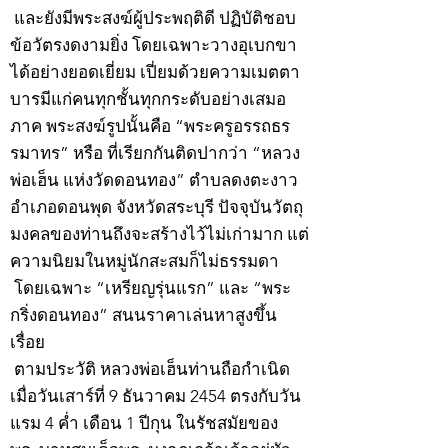
และยังมีพระสงฆ์ผู้ประพฤติดี ปฏิบัติชอบ
ข้อวัตรงดงามยิ่ง โดยเฉพาะวางอุเบกขา
ได้อย่างยอดเยี่ยม เปี่ยมด้วยความเมตตา
บารมีแก่คนทุกชั้นทุกกระดับอย่างเสมอ
ภาค พระสงฆ์รูปนั้นคือ “พระครูอรรถธร
รมาทร” หรือ ที่เรียกกันติดปากว่า “หลวง
พ่อเฮ็น แห่งวัดดอนทอง” ตำบลดงตะงาว
อำเภอดอนพุด จังหวัดสระบุรี ปัจจุบันวัตถุ
มงคลของท่านถึงจะสร้างไว้ไม่เก่ามาก แต่
ความนิยมในหมู่นักสะสมก็ไม่ธรรมดา
โดยเฉพาะ “เหรียญรุ่นแรก” และ “พระ
กริ่งดอนทอง” สนนราคาเล่นหาสูงขึ้น
เรื่อย
ตามประวัติ หลวงพ่อเฮ็นท่านถือกำเนิด
เมื่อวันเสาร์ที่ 9 ธันวาคม 2454 ตรงกับวัน
แรม 4 ค่ำ เดือน 1 ปีกุน ในรัชสมัยของ