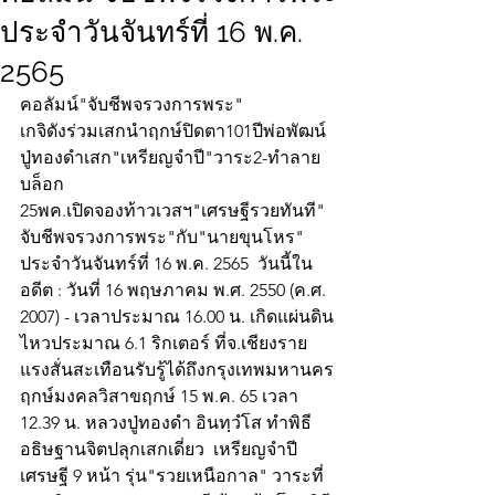
ประจำวันจันทร์ที่ 16 พ.ค.
2565
คอลัมน์"จับชีพจรวงการพระ"
เกจิดังร่วมเสกนำฤกษ์ปิดตา101ปีพ่อพัฒน์
ปู่ทองดำเสก"เหรียญจำปี"วาระ2-ทำลาย
บล็อก
25พค.เปิดจองท้าวเวสฯ"เศรษฐีรวยทันที"
จับชีพจรวงการพระ"กับ"นายขุนโหร" 
ประจำวันจันทร์ที่ 16 พ.ค. 2565  วันนี้ใน
อดีต : วันที่ 16 พฤษภาคม พ.ศ. 2550 (ค.ศ. 
2007) - เวลาประมาณ 16.00 น. เกิดแผ่นดิน
ไหวประมาณ 6.1 ริกเตอร์ ที่จ.เชียงราย 
แรงสั่นสะเทือนรับรู้ได้ถึงกรุงเทพมหานคร
ฤกษ์มงคลวิสาขฤกษ์ 15 พ.ค. 65 เวลา 
12.39 น. หลวงปู่ทองดำ อินทฺวํโส ทำพิธี
อธิษฐานจิตปลุกเสกเดี่ยว  เหรียญจำปี
เศรษฐี 9 หน้า รุ่น"รวยเหนือกาล" วาระที่ 