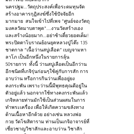
นครปฐม...วัตถุประสงค์เพื่อระดมทุนจัด
สร้างอาคารกุฎิสงฆ์ซึ่งใช้ปัจจัยอีก
มากมาย  สนใจเข้าไปที่เพจ "ศูนย์จองวัตถุ
มงคลวัดมาบตาพุด"....งานวัดสร้างเอง
และสร้างน้อยมาก...อย่าช้าเดี๋ยวยอดเต็ม!
พระปิดตาโบราณย้อนยุคหลวงปู่โต๊ะ 135 
ชาตกาล “เนื้อว่านสบู่เลือด” เบญจามหา
ลาโภ เป็นอีกหนึ่งในรายการลุ้น 
50รายการ  ทั้งนี้ ว่านสบู่เลือดเป็นอีกว่าน
อีกชนิดที่เกจิรุ่นก่อนๆใช้คู่กับการสัก การ
อาบว่าน หรือการกินว่านเพื่ออยู่ยง
คงกระพัน เพราะว่านนี้มีพุทธคุณดีอยู่ใน
ตัวอยู่แล้ว นอกจากใช้ทางคงกระพันแล้ว 
เกจิหลายท่านมักใช้เป็นส่วนผสมในการ
ทำพระเครื่อง เพื่อให้เกิดความขลังทาง
ด้านเนื้อหาอีกด้วย อย่างเช่น หลวงพ่อ
กวย วัดโฆสิตาราม ท่านเป็นเกจิอาจารย์ที่
เชี่ยวชาญวิชาสักและอาบว่าน วิชาสัก