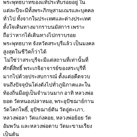
พระพุทธบาทของแท้ประทับรอยอยู่ ใน
แต่ละปีจะมีทั้งพระภิกษุสามเณรและบุคคล
ทั่วไป ทั้งจากในประเทศและต่างประเทศ
ตั้งใจเดินทางมากราบนมัสการ เพราะ
ถือว่าหากได้เดินทางไปกราบรอย
พระพุทธบาท จังหวัดสระบุรีแล้ว เป็นมงคล
สูงสุดในชีวิตก็ว่าได้
ไม่ใช่ว่าสระบุรีจะมีแต่สถานที่เท่านั้นที่
ศักดิ์สิทธิ์ พระเกจิอาจารย์ของสระบุรีที่
มากไปด้วยประสบการณ์ ตั้งแต่อดีตจวบ
จนถึงปัจจุบันโด่งดังไปทั่วภูมิภาคและใน
ท้องถิ่นมีอยู่เป็นจำนวนมาก อาทิ หลวงพ่อ
ยอด วัดหนองปลาหมอ, พระอุปัชฌาย์กาน
วัดโคกโพธิ์, อุปัชฌาย์ตัน วัดอู่ตะเภา,
หลวงพ่อลา วัดแก่งคอย, หลวงพ่อย้อย วัด
อัมพวัน และหลวงพ่อตาบ วัดมะขามเรียง
เป็นต้น