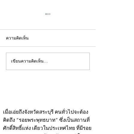
ความคิดเห็น
เขียนความคิดเห็น…
คอลัมน์"จับชีพจรวงการ
คอลัมน์"จับชีพจ
พระ"ประจำพุธที่ 29
พระ"ประจำอังคาร
กรกฎาคม 2569
กรกฎาคม 2569
©2020 by kampeenews. Proudly created with Wix.com
เมื่อเอ่ยถึงจังหวัดสระบุรี คนทั่วไปจะต้อง
คิดถึง “รอยพระพุทธบาท” ซึ่งเป็นสถานที่
ศักดิ์สิทธิ์แห่ง เดียวในประเทศไทย ที่มีรอย