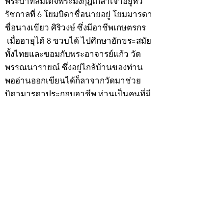
พระบาทสมเด็จพระมงกุฎเกล้าเจ้าอยู่หัว
รัชกาลที่ 6 โยมบิดาชื่อนายอยู่ โยมมารดา
ชื่อนางเขียว ศิริวงษ์ ซึ่งมีอาชีพเกษตรกร
เมื่ออายุได้ 8 ขวบได้ ไปศึกษาอักขระสมัย
ทั้งไทยและขอมกับพระอาจารย์แก้ว วัด
พรรณนารายณ์ ซึ่งอยู่ไกล้บ้านของท่าน
พออ่านออกเขียนได้ก็ลาจากวัดมาช่วย
บิดามารดาประกอบอาชีพ ท่านเป็นคนที่มี
ร่างกายแข็งแรง ใจคอกล้าหาญอดทน
กว้างขวางมีพรรคพวกเพื่อนฝูงมาก ยุคนั้น
บ้านกะวาปาลาย แขวงเมืองกำพงธม เป็น
แดนนักเลงหัวไม้ มีทั้งชนไก่กัดปลา ข้อง
อ้อย ฯลฯ เวลามีงานวัดมักจะนัดตีกันเป็น
ประจำ
สำหรับนายเฮ็นพรรคพวกเพื่อนฝูงย่องให้
เป็นลูกพี่ ด้วยเหตุนี้ทำให้บิดามารดาวิตก
เกรงว่าหนทางข้างหน้าอาจจะเสียคน