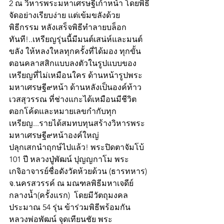
2 ณ วิหารพระมหาเศรษฐีเก้าหน้า โดยพิธี
จัดอย่างเรียบง่าย แต่เข้มขลังด้วย
พิธีกรรม หลังเสร็จพิธีทำลายบล็อก
ทันที!..เหรียญรุ่นนี้มีมนต์เสน่ห์และมนต์
ขลัง ให้หลงใหลทุกครั้งที่ได้มอง ทุกขั้น
ตอนคลาสสิกแบบลงตัวในรูปแบบของ
เหรียญที่ไม่เหมือนใคร ด้านหน้ารูปพระ
มหาเศรษฐี๙หน้า ด้านหลังเป็นองค์ท้าว
เวสสุวรรณ ที่ช่างแกะได้เหมือนมีชีวิต   
ตอกโค้ดและหมายเลขกำกับทุก
เหรียญ...รายได้สมทบทุนสร้างวิหารพระ
มหาเศรษฐี๙หน้าองค์ใหญ่
ปลุกเสกนำฤกษ์ไปแล้ว! พระปิดตาจัมโบ้ 
101 ปี หลวงปู่พัฒน์ ปุญญกาโม พระ
เกจิอาจารย์ชื่อดังวัดห้วยด้วน (ธารทหาร) 
จ.นครสวรรค์ ณ มณฑลพิธีมหาเจดีย์
กลางน้ำ(ครั้งแรก)  โดยมีวัตถุมงคล
ประมาณ 54 รุ่น ข้าร่วมพิธีพร้อมกัน 
หลวงพ่อพัฒน์ จุดเทียนชัย พระ