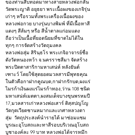
ของท่านสืบทอดมาทางสายหลวงพ่อกลั่น 
วัดพระญาติ อยุธยา พระเนื้อผงของเกจิรุ่น
เก่าๆ หรือรวมทั้งพระเครื่องเนื้อผงของ
หลวงพ่อกวย บางรุ่นบางพิมพ์ ที่มีเนื้อหาสี
แดงๆ สีส้มๆ หรือ สีน้ำตาลแก่อมแดง 
ถือว่าเป็นเนื้อที่ยอดนิยมที่ขาดไม่ได้ใน
ทุกๆ การจัดสร้างวัตถุมงคล
หลวงพ่อสุ่ม สิรินฺธโร พระเกจิอาจารย์ชื่อ
ดังวัดหนองหว้า จ.นครราชสีมา จัดสร้าง
พระปิดตาสาริกามหาเสน่ห์ หลังยันต์
เฑาะว์ โดยใช้สุดยอดมวลสารมีพุทธคุณ
ในตัวคือกาฝากคูณบด,กาฝากรักบด,ผงแร่
ไมรก้าเงินผงแร่ไมรก้าทอง,ว่าน 108 ชนิด
มหาเสน่ห์เมตตา,ผงสมเด็จบางขุนพรหมปี 
17,มวลสารเก่าหลวงพ่อเสาร์ ติสฺสปญโญ 
วัดกุดเวียดชานหมากและเกศาหลวงตา
สุ่ม  วัตถุประสงค์นำรายได้ มาซ่อมแซม
บูรณะอุโบสถเเละทาสีรอบบริเวณอุโบสถ 
บูชาองค์ละ 99 บาท หลวงพ่อได้จารหมึก