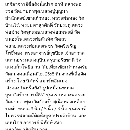
เกจิอาจารย์ชื่อดังนั่งปรก อาทิ หลวงพ่อ
รวย วัดมาบตาพุด,หลวงปู่บุญมา 
สำนักสงฆ์เขาแก้วทอง, หลวงพ่อทอง วัด
บ้านไร่, พระมหาสุรศักดิ์ วัดประดู่,หลวง
พ่อช้าง วัดจุกเฌอ,หลวงพ่อสมพงษ์ วัด
หนองโพ,หลวงพ่อสันทัต วัดเถร
พลาย,หลวงพ่อแสงเพชร วัดศรีเจริญ
โพธิ์ทอง, พระอาจารย์สุขปิยะ เจ้าอาวาส
สถานธรรมแสงสุบิน,ครูบาอริยชาติ วัด
แสงแก้วโพธิฌาน (ดับเทียนชัย) กำหนดรับ
วัตถุมงคลเดือนมิ.ย. 2565 ทีมงานพี่เสือจัด
สร้าง โดย นิภัทร์ สมาร์ทอิมเมจ
 สั่งจองกันหรือยัง? รูปเหมือนขนาด
บูชา"สร้างบารมี88" รุ่นแรกหลวงพ่อรวย 
วัดมาบตาพุด (วัดจัดสร้าง)เนื้อทองเหลือง
รมดำ ขนาด 9 นิ้ว / 5 นิ้ว / 3 นิ้ว  รุ่นแรกที่
ไม่ควรพลาดมีติดหิ้งบูชาประจำบ้าน..แกะ
แบบโดย อาจารย์ พิทักษ์ สง่า 
มหาวิทยาลัยศิลปากร 