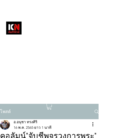
หนังสือพิมพ์คัมภีร์นิวส์
สื่อลึกวงการสงฆ์ เจาะตรงพระเครื่องดัง
tukompee07@gmail.com
0614034151
โพสต์
อ.อนุชา ทรงศิริ
16 พ.ค. 2565
ยาว 1 นาที
คอลัมน์"จับชีพจรวงการพระ"