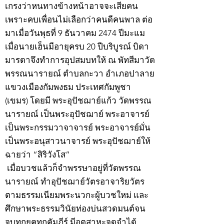
เกรงว่าหนทางข้างหน้าอาจจะเสียคน
เพราะคบเพื่อนไม่เลือกว่าคนดีคนพาล ต่อ
มาเมื่อวันพุธที่ 9 ธันวาคม 2474 ปีมะแม
เมื่อนายเฮ็นมีอายุครบ 20 ปีบริบูรณ์ บิดา
มารดาจึงทำการอุปสมบทให้ ณ พัทสีมาวัด
พรรณนารายณ์ ตำบลกะวา อำเภอปาลาย
แขวงเมืองกัมพงธม ประเทศกัมพูชา
(เขมร) โดยมี พระอุปัชฌาย์แก้ว วัดพรรณ
นารายณ์ เป็นพระอุปัชฌาย์ พระอาจารย์
เป็นพระกรรมวาจาจารย์ พระอาจารย์มั่น
เป็นพระอนุสาวนาจารย์ พระอุปัชฌาย์ให้
ฉายว่า “สิริวังโส”
เมื่อบวชแล้วก็จำพรรษาอยู่ที่วัดพรรณ
นารายณ์ ทำอุปัชฌาย์วัตรอาจาริยวัตร
ตามธรรมเนียมพระนวกะผู้บวชใหม่ และ
ศึกษาพระธรรมวินัยท่องบ่นสวดมนต์จน
จบทุกยุคทุกคัมภีร์ มีอุตสาหะจดจำได้