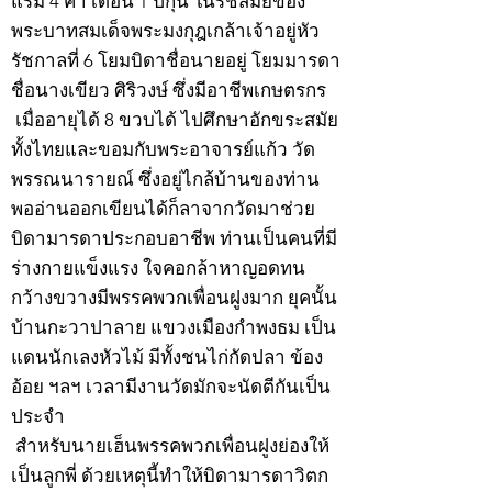
แรม 4 ค่ำ เดือน 1 ปีกุน ในรัชสมัยของ
พระบาทสมเด็จพระมงกุฎเกล้าเจ้าอยู่หัว
รัชกาลที่ 6 โยมบิดาชื่อนายอยู่ โยมมารดา
ชื่อนางเขียว ศิริวงษ์ ซึ่งมีอาชีพเกษตรกร
เมื่ออายุได้ 8 ขวบได้ ไปศึกษาอักขระสมัย
ทั้งไทยและขอมกับพระอาจารย์แก้ว วัด
พรรณนารายณ์ ซึ่งอยู่ไกล้บ้านของท่าน
พออ่านออกเขียนได้ก็ลาจากวัดมาช่วย
บิดามารดาประกอบอาชีพ ท่านเป็นคนที่มี
ร่างกายแข็งแรง ใจคอกล้าหาญอดทน
กว้างขวางมีพรรคพวกเพื่อนฝูงมาก ยุคนั้น
บ้านกะวาปาลาย แขวงเมืองกำพงธม เป็น
แดนนักเลงหัวไม้ มีทั้งชนไก่กัดปลา ข้อง
อ้อย ฯลฯ เวลามีงานวัดมักจะนัดตีกันเป็น
ประจำ
สำหรับนายเฮ็นพรรคพวกเพื่อนฝูงย่องให้
เป็นลูกพี่ ด้วยเหตุนี้ทำให้บิดามารดาวิตก