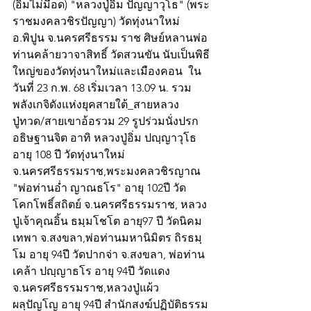
(อิ่มไม่มีอด) "หลวงปู่อิ่ม ปัญญาวุโธ" (พระ
ราชมงคลวชิรปัญญา) วัดทุ่งนาใหม่ 
อ.พิปูน จ.นครศรีธรรม ราช ศิษย์หลานพ่อ
ท่านคล้ายวาจาสิทธิ์ วัดสวนขัน นับเป็นพิธี
ใหญ่ของวัดทุ่งนาใหม่และเมืองคอน  ใน
วันที่ 23 ก.พ. 68 เริ่มเวลา 13.09 น. รวม
พลังเกจิดังแห่งยุคสายใต้_สายหลวง
ปู่ทวด/สายเขาอ้อรวม 29 รูปร่วมนั่งปรก
อธิษฐานจิต อาทิ หลวงปู่อิ่ม ปญฺญาวุโธ 
อายุ 108 ปี วัดทุ่งนาใหม่ 
จ.นครศรีธรรมราช,พระมงคลวชิรญาณ 
"พ่อท่านอ่ำ ญาณธโร" อายุ 102ปี วัด
โคกโพธิ์สถิตย์ จ.นครศรีธรรมราช, หลวง
ปู่เจ้าคุณอิ้น ธมฺมโชโต อายุ97 ปี วัดนิคม
เทพา จ.สงขลา,พ่อท่านมหานิมิตร ถิรธมฺ
โม อายุ 94ปี วัดปากจ่า จ.สงขลา, พ่อท่าน
เคล้า ปญฺญาธโร อายุ 94ปี วัดแดง
จ.นครศรีธรรมราช,หลวงปู่แผ้ว 
ผลฺปัญโญ อายุ 94ปี สำนักสงฆ์ปฏิบัติธรรม