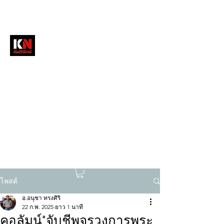
หนังสือพิมพ์คัมภีร์นิวส์
สื่อลึกวงการสงฆ์ เจาะตรงพระเครื่องดัง
tukompee07@gmail.com
0614034151
โพสต์
อ.อนุชา ทรงศิริ
22 ก.พ. 2025
ยาว 1 นาที
คอลัมน์"จับชีพจรวงการพระ