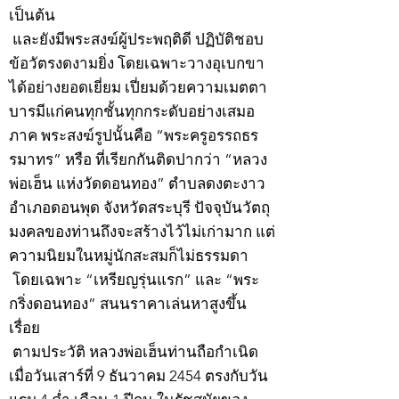
เป็นต้น
และยังมีพระสงฆ์ผู้ประพฤติดี ปฏิบัติชอบ
ข้อวัตรงดงามยิ่ง โดยเฉพาะวางอุเบกขา
ได้อย่างยอดเยี่ยม เปี่ยมด้วยความเมตตา
บารมีแก่คนทุกชั้นทุกกระดับอย่างเสมอ
ภาค พระสงฆ์รูปนั้นคือ “พระครูอรรถธร
รมาทร” หรือ ที่เรียกกันติดปากว่า “หลวง
พ่อเฮ็น แห่งวัดดอนทอง” ตำบลดงตะงาว
อำเภอดอนพุด จังหวัดสระบุรี ปัจจุบันวัตถุ
มงคลของท่านถึงจะสร้างไว้ไม่เก่ามาก แต่
ความนิยมในหมู่นักสะสมก็ไม่ธรรมดา
โดยเฉพาะ “เหรียญรุ่นแรก” และ “พระ
กริ่งดอนทอง” สนนราคาเล่นหาสูงขึ้น
เรื่อย
ตามประวัติ หลวงพ่อเฮ็นท่านถือกำเนิด
เมื่อวันเสาร์ที่ 9 ธันวาคม 2454 ตรงกับวัน