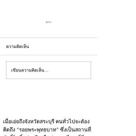
ความคิดเห็น
เขียนความคิดเห็น…
คอลัมน์"จับชีพจรวงการ
คอลัมน์"จับชีพจ
พระ"ประจำพุธที่ 29
พระ"ประจำอังคาร
กรกฎาคม 2569
กรกฎาคม 2569
©2020 by kampeenews. Proudly created with Wix.com
เมื่อเอ่ยถึงจังหวัดสระบุรี คนทั่วไปจะต้อง
คิดถึง “รอยพระพุทธบาท” ซึ่งเป็นสถานที่