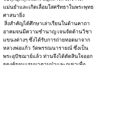
แม่นยำและเกิดเลื่อมใสศรัทธาในพระพุทธ
ศาสนายิ่ง
สิ่งสำคัญได้ศึกษาเล่าเรียนในด้านคาถา
อาคมจนมีความชำนาญ เจนจัดด้านวิชา
แขนงต่างๆ ซึ่งได้รับการถ่ายทอดมาจาก
หลวงพ่อแก้ว วัดพรรณนารายณ์ ซึ่งเป็น
พระอุปัชฌาย์แล้ว ท่านจึงได้ตัดสินใจออก
ธุดงค์รอนแรมมาตามป่าและภูเขาเพื่อ
แสวงหาที่สงบวิเวกบำเพ็ญสมณธรรม และ
ปฏิบัติสมถวิปัสสนากัมมัฏฐาน
ต่อมาได้อยู่จำพรรษาที่ “วัดดอนทอง”
เมื่อปี 2479 ระหว่างจำพรรษาอยู่ที่นั่นได้
เป็นที่ศรัทธาของชาวบ้านดอนทองมาก
ด้วยมีศีลาจารวัตรงดงาม ครั้นเมื่อ หลวง
พ่อแพ เจ้าอาวาสวัดดอนทอง มรณภาพลง
ชาวบ้านได้นิมนต์หลวงพ่อเฮ็น ดำรง