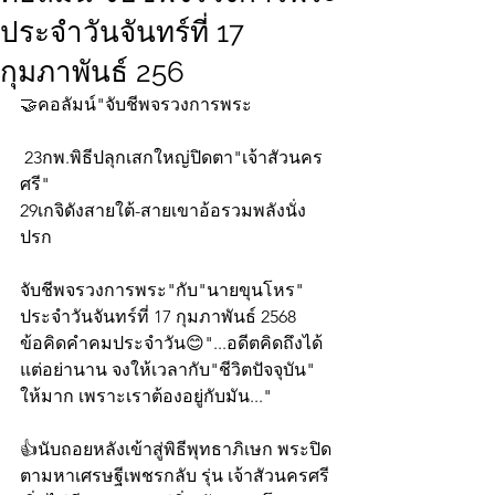
ประจำวันจันทร์ที่ 17
กุมภาพันธ์ 256
🤝คอลัมน์"จับชีพจรวงการพระ
 23กพ.พิธีปลุกเสกใหญ่ปิดตา"เจ้าสัวนคร
ศรี"
29เกจิดังสายใต้-สายเขาอ้อรวมพลังนั่ง
ปรก
จับชีพจรวงการพระ"กับ"นายขุนโหร" 
ประจำวันจันทร์ที่ 17 กุมภาพันธ์ 2568 
ข้อคิดคำคมประจำวัน😊"...อดีตคิดถึงได้
แต่อย่านาน จงให้เวลากับ"ชีวิตปัจจุบัน" 
ให้มาก เพราะเราต้องอยู่กับมัน..."
👍นับถอยหลังเข้าสู่พิธีพุทธาภิเษก พระปิด
ตามหาเศรษฐีเพชรกลับ รุ่น เจ้าสัวนครศรี 