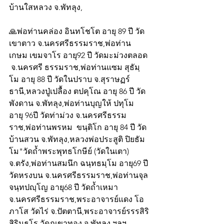
บ้านใสหลวง จ.พัทลุง,
🙏พ่อท่านคล่อง อินทโชโต อายุ 89 ปี วัด
เขาตาว จ.นครศรีธรรมราช,พ่อท่าน
เกษม เขมจาโร อายุ92 ปี วัดมะม่วงตลอด 
 จ.นครศรี ธรรมราช,พ่อท่านแซม สุธัมฺ
โม อายุ 88 ปี วัดในปราบ จ.สุราษฏร์
ธานี,หลวงปู่เปลื้อง ตปคุโณ อายุ 86 ปี วัด
พังดาน จ.พัทลุง,พ่อท่านบุญให้ ปทุโม 
อายุ 96ปี วัดท่าม่วง จ.นครศรีธรรม 
ราช,พ่อท่านพรหม  ขนฺติโก อายุ 84 ปี วัด
บ้านสวน จ.พัทลุง,หลวงพ่อประสูติ ปิยธัม
โม"วัดถ้ำพระพุทธโกษีย์ (วัดในเตา) 
จ.ตรัง,พ่อท่านสมนึก ฉนฺทธมฺโม อายุ69 ปี 
วัดหรงบน จ.นครศรีธรรมราช,พ่อท่านจุล 
จนฺทปญฺโญ อายุ68 ปี วัดถ้ำเหมา 
จ.นครศรีธรรมราช,พระอาจารย์แดง โอ
ภาโส วัดไร่ จ.ปัตตานี,พระอาจารย์รรรสิริ 
สิรินฺธโร วัดภูเขาทอง จ.พัทลุง ฯลฯ 