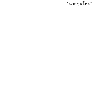
"นายขุนโหร"