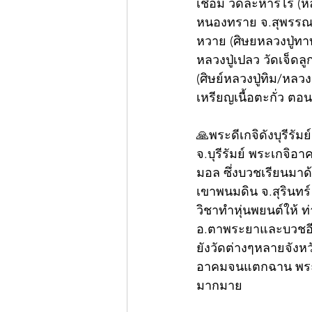
เชื่อม วัดละหารไร่ (ห
หนองทราย จ.สุพรรณบุรี
หวาย (ศิษยหลวงปู่ทา
หลวงปู่เปลว วัดเจ็ดล
(ศิษย์หลวงปู่ทิม/หลว
เหรียญเนื้อตะกั่ว ตอน
🙏พระดีเกจิดังบุรีรัม
จ.บุรีรัมย์ พระเกจิอ
มอล ซึ่งบวชเรียนมาด้
เขาพนมดิน จ.สุรินทร
วิชาทำหุ่นพยนต์ให้ ท
อ.ตาพระยาและบวชอีก
ยังวัดต่างๆหลายจังหวั
อาคมจนแตกฉาน พระเ
มากมาย