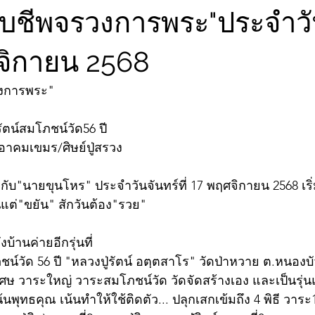
จับชีพจรวงการพระ"ประจำวั
ศจิกายน 2568
วงการพระ"
รัตน์สมโภชน์วัด56 ปี
อาคมเขมร/ศิษย์ปู่สรวง
ับ"นายขุนโหร" ประจำวันจันทร์ที่ 17 พฤศจิกายน 2568 เริ่
ต่"ขยัน" สักวันต้อง"รวย"
บ้านค่ายอีกรุ่นที่
์วัด 56 ปี "หลวงปู่รัตน์ อตฺตสาโร" วัดป่าหวาย ต.หนองบั
ิเศษ วาระใหญ่ วาระสมโภชน์วัด วัดจัดสร้างเอง และเป็นรุ่น
้นพุทธคุณ เน้นทำให้ใช้ติดตัว... ปลุกเสกเข้มถึง 4 พิธี วาระ