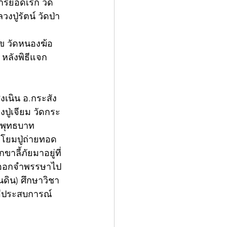
ารย์อดิเรก วัด
ปู่รัตน์ วัดป่า
ุข วัดหนองฆ้อ 
 หลังพิธีแจก
งเนิน อ.กระสัง 
ปู่เจียม วัดกระ
ระพุทธบาท
 โยมปู่ถ่ายทอด
ลี้ภัยมาอยู่ที่ 
้นออกจำพรรษาไป
นดิน) ศึกษาวิชา
ีประสบการณ์