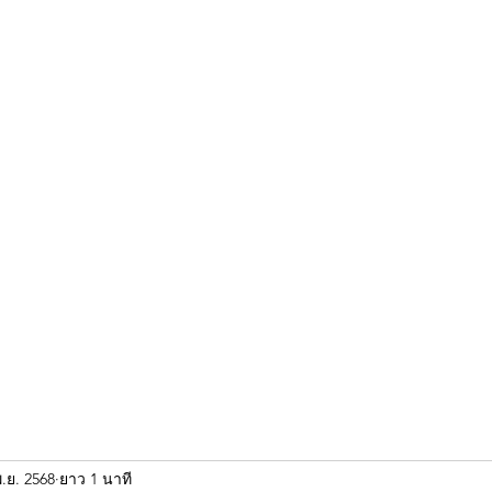
ขุนแผน khun paen
พระเก่าใหม่ยอดนิยม
ร้านพระเอกคัมภีร์
พระกริ
.ย. 2568
ยาว 1 นาที