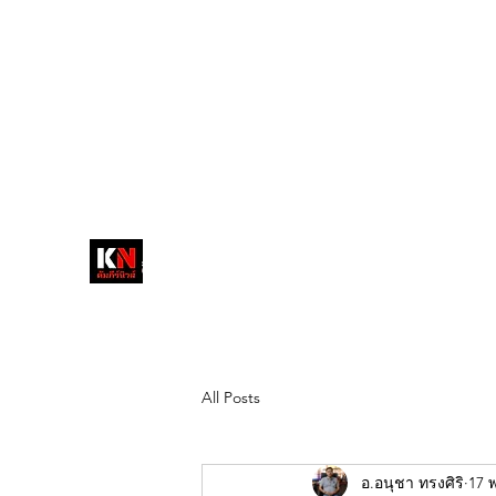
tukompee07@gmail.com
0614034151
หน้าหลัก
พระ
หนังสือพิมพ์คัมภีร์นิ
วส์
สื่อลึกวงการสงฆ์ เจาะตรงพระเครื่อง
ดัง
All Posts
อ.อนุชา ทรงศิริ
17 พ