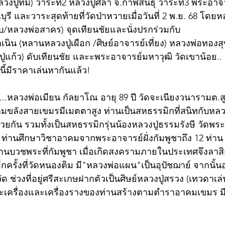
ลวงปู่ทิม) วาระที่2 หลวงปู่ศิลา จ.กาฬสินธุ์ วาระที่3 พระอาจ
 และวาระสุดท้ายที่วัดป่าหวายเมื่อวันที่ 2 พ.ย. 68 โดยหลวง
บ/หลวงพ่อสาคร) จุดเทียนชัยและนั่งปรกร่วมกับ
ูกเนิน (หลานหลวงปู่เผือก /ศิษย์อาจารย์เที่ยง) หลวงพ่อทองส
งปู่แก้ว) ดับเทียนชัย และะพระอาจารย์มหาวุฒิ วัดเขาน้อย.. 
นี้มีราคาเล่นหากันแล้ว!
ย์...หลวงพ่อเมียน กัลยาโณ อายุ 89 ปี วัดจะเนียงวนารามต.สู
าคมขลังสายเขมรมีเมตตาสูง ท่านเป็นสหธรรมิกที่สนิทกับหลวง
วยกัน รวมทั้งเป็นสหธรรมิกรุ่นน้องหลวงปู่ธรรมรังษี วัดพ
์ ท่านศึกษาวิชาอาคมจากพระอาจารย์ฝั่งกัมพูชาถึง 12 ท่าน
่านบวชพระที่กัมพูชา เมื่อเกิดสงครามภายในประเทศจึงลาสิกขา
ครั้งที่วัดหนองติม มี"หลวงพ่อแผน"เป็นอุปัชฌาย์ จากนั
ด ช่วงที่อยู่ศรีสะเกษฝากตัวเป็นศิษย์หลวงปู่สรวง (เทวดาเล่
ครื่องและเครื่องรางของท่านสร้างตามตำราอาคมเขมร ม