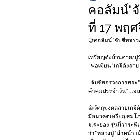
คอลัมน์"
ที่ 17 พฤ
🤝คอลัมน์"จับชีพจร
เหรียญดังบ้านค่าย/ปู่
"พ่อเมียน"เกจิดังสาย
"จับชีพจรวงการพระ"ก
คำคมประจำวัน"...จนแ
👍วัตถุมงคลสายเกจิดัง
มีอนาคตเหรียญสมโภชน
จ.ระยอง รุ่นนี้วาระพ
ว่า"หลวงปู่"นำหน้า เน