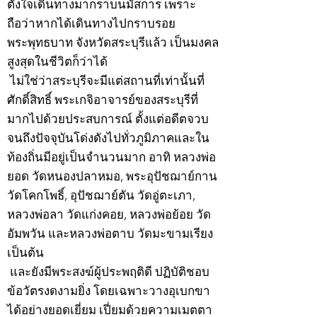
ตั้งใจเดินทางมากราบนมัสการ เพราะ
ถือว่าหากได้เดินทางไปกราบรอย
พระพุทธบาท จังหวัดสระบุรีแล้ว เป็นมงคล
สูงสุดในชีวิตก็ว่าได้
ไม่ใช่ว่าสระบุรีจะมีแต่สถานที่เท่านั้นที่
ศักดิ์สิทธิ์ พระเกจิอาจารย์ของสระบุรีที่
มากไปด้วยประสบการณ์ ตั้งแต่อดีตจวบ
จนถึงปัจจุบันโด่งดังไปทั่วภูมิภาคและใน
ท้องถิ่นมีอยู่เป็นจำนวนมาก อาทิ หลวงพ่อ
ยอด วัดหนองปลาหมอ, พระอุปัชฌาย์กาน
วัดโคกโพธิ์, อุปัชฌาย์ตัน วัดอู่ตะเภา,
หลวงพ่อลา วัดแก่งคอย, หลวงพ่อย้อย วัด
อัมพวัน และหลวงพ่อตาบ วัดมะขามเรียง
เป็นต้น
และยังมีพระสงฆ์ผู้ประพฤติดี ปฏิบัติชอบ
ข้อวัตรงดงามยิ่ง โดยเฉพาะวางอุเบกขา
ได้อย่างยอดเยี่ยม เปี่ยมด้วยความเมตตา