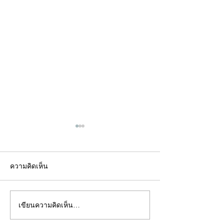
ความคิดเห็น
เขียนความคิดเห็น…
คอลัมน์"จับชีพจรวงการ
คอลัมน์"จับชีพจ
พระ"ประจำพุธที่ 29
พระ"ประจำอังคาร