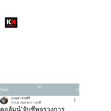
หนังสือพิมพ์คัมภีร์นิวส์
สื่อลึกวงการสงฆ์ เจาะตรงพระเครื่องดัง
tukompee07@gmail.com
0614034151
โพสต์
อ.อนุชา ทรงศิริ
19 ก.ย. 2565
ยาว 1 นาที
คอลัมน์"จับชีพจรวงการ