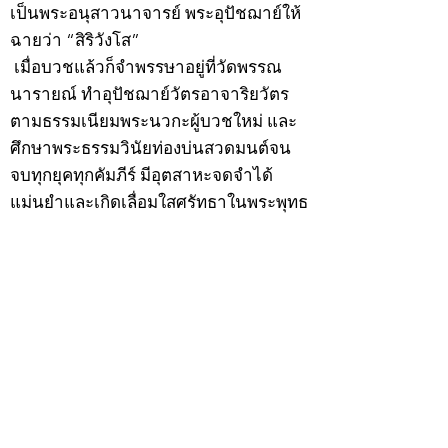
เป็นพระอนุสาวนาจารย์ พระอุปัชฌาย์ให้
ฉายว่า “สิริวังโส”
เมื่อบวชแล้วก็จำพรรษาอยู่ที่วัดพรรณ
นารายณ์ ทำอุปัชฌาย์วัตรอาจาริยวัตร
ตามธรรมเนียมพระนวกะผู้บวชใหม่ และ
ศึกษาพระธรรมวินัยท่องบ่นสวดมนต์จน
จบทุกยุคทุกคัมภีร์ มีอุตสาหะจดจำได้
แม่นยำและเกิดเลื่อมใสศรัทธาในพระพุทธ
ศาสนายิ่ง
สิ่งสำคัญได้ศึกษาเล่าเรียนในด้านคาถา
อาคมจนมีความชำนาญ เจนจัดด้านวิชา
แขนงต่างๆ ซึ่งได้รับการถ่ายทอดมาจาก
หลวงพ่อแก้ว วัดพรรณนารายณ์ ซึ่งเป็น
พระอุปัชฌาย์แล้ว ท่านจึงได้ตัดสินใจออก
ธุดงค์รอนแรมมาตามป่าและภูเขาเพื่อ
แสวงหาที่สงบวิเวกบำเพ็ญสมณธรรม และ
ปฏิบัติสมถวิปัสสนากัมมัฏฐาน