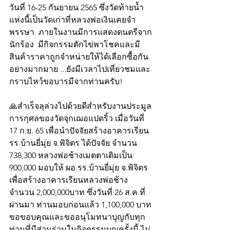
วันที่ 16-25 กันยายน 2565 ซึ่งวัดท้ายน้ำ
แห่งนี้เป็นวัดเก่าที่หลวงพ่อเงินเคยจำ
พรรษา  ภายในงานมีการแสดงดนตรีจาก
นักร้อง  มีกิจกรรมตักไข่พาโชคและมี
สินค้าราคาถูกจำหน่ายให้ได้เลือกซื้อกัน
อย่างมากมาย ...ยังมีเวลาไปเที่ยวชมและ
กราบไหว้ขอบารมีจากท่านครับ!
🙏สำเร็จลุล่วงไปด้วยดีสำหรับงานประมูล
การกุศลของวัดจุกเฌอแปดริ้ว เมื่อวันที่ 
17 ก.ย. 65 เพื่อนำปัจจัยสร้างอาคารเรียน 
รร.บ้านยี่มุ่ย จ.พิจิตร ได้ปัจจัย จำนวน 
738,300 หลวงพ่อช้างเมตตาเติมเป็น 
900,000 มอบให้ ผอ.รร.บ้านยี่มุ่ย จ.พิจิตร 
เพื่อสร้างอาคารเรียนหลวงพ่อช้าง 
จำนวน 2,000,000บาท ซึ่งวันที่ 26 ส.ค.ที่
ผ่านมา ท่านมอบก่อนแล้ว 1,100,000 บาท 
ขอขอบคุณและขออนุโมทนาบุญกับทุก
ท่านที่มีส่วนร่วมในกิจดรรมบุญครั้งนี้ ไม่