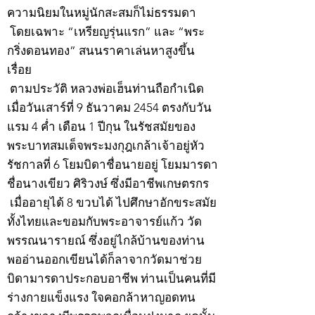
ความนิยมในหมู่นักสะสมก็ไม่ธรรมดา
โดยเฉพาะ “เหรียญรุ่นแรก” และ “พระ
กริ่งดอนทอง” สนนราคาเล่นหาสูงขึ้น
เรื่อย
ตามประวัติ หลวงพ่อเฮ็นท่านถือกำเนิด
เมื่อวันเสาร์ที่ 9 ธันวาคม 2454 ตรงกับวัน
แรม 4 ค่ำ เดือน 1 ปีกุน ในรัชสมัยของ
พระบาทสมเด็จพระมงกุฎเกล้าเจ้าอยู่หัว
รัชกาลที่ 6 โยมบิดาชื่อนายอยู่ โยมมารดา
ชื่อนางเขียว ศิริวงษ์ ซึ่งมีอาชีพเกษตรกร
เมื่ออายุได้ 8 ขวบได้ ไปศึกษาอักขระสมัย
ทั้งไทยและขอมกับพระอาจารย์แก้ว วัด
พรรณนารายณ์ ซึ่งอยู่ไกล้บ้านของท่าน
พออ่านออกเขียนได้ก็ลาจากวัดมาช่วย
บิดามารดาประกอบอาชีพ ท่านเป็นคนที่มี
ร่างกายแข็งแรง ใจคอกล้าหาญอดทน