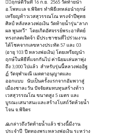
👍🏻ฤกษ์ดีวันที่ 16 ก.ย.  2565 วัดท้ายน้ำ 
อ.โพทะเล จ.พิจิตร ทำพิธีเทหล่อนำฤกษ์
เหรียญ​ท้าวเวสสุวรรณ​โณ​ ทรง​จำปี​พุทธ​
ศิลป์ หลังหลวงพ่อ​เงิน​ วัด​ท้ายน้ำรุ่น"ลาภ
ผล พูนทวี"  โดยเกิดอัศจรรย์พระอาทิตย์
ทรงกลดเจิดจ้า มีประชาชนที่ไปร่วมงาน
ได้โชคจากเลขหางประทัด 57 และ 03 
(อายุ 103 ปี หลวงพ่อเงิน) โดยเหรียญนำ
ฤกษ์ในพิธีที่แจกกันไป ค่านิยมเล่นหาพุ่ง
ถึง 3,000 ไปแล้ว  สำหรับรุ่นนี้หลวงพ่อ​อิฐ​
ฏ์ วัดจุฬามณี เมตตา​อนุญาตและ
ออกแบบ ​  นับเป็นครั้งแรกจากอัมพวาสู่
เมืองชาละวัน ปัจจัยสมทบทุนสร้างท้าว
เวสสุวรรณโณ ขนาดสูง 5 เมตร และ
บูรณะเสนาสนะและสร้างโบสถ์วัดห้วยน้ำ
โจน จ.พิจิตร 
🙏กล่าวถึงวัดท้ายน้ำแล้ว ช่วงนี้มีงาน
ประจำปี  ปิดทองพระหลวงพ่อเงิน ระหว่าง