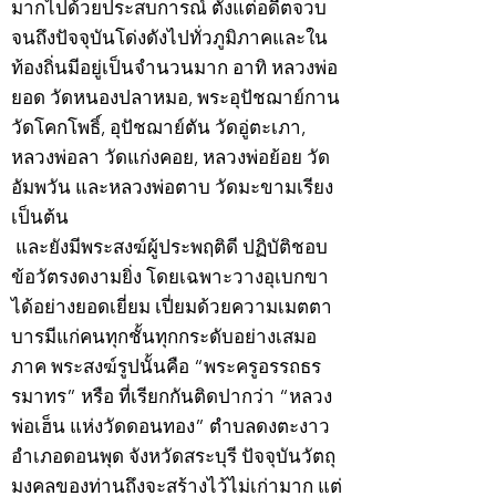
มากไปด้วยประสบการณ์ ตั้งแต่อดีตจวบ
จนถึงปัจจุบันโด่งดังไปทั่วภูมิภาคและใน
ท้องถิ่นมีอยู่เป็นจำนวนมาก อาทิ หลวงพ่อ
ยอด วัดหนองปลาหมอ, พระอุปัชฌาย์กาน
วัดโคกโพธิ์, อุปัชฌาย์ตัน วัดอู่ตะเภา,
หลวงพ่อลา วัดแก่งคอย, หลวงพ่อย้อย วัด
อัมพวัน และหลวงพ่อตาบ วัดมะขามเรียง
เป็นต้น
และยังมีพระสงฆ์ผู้ประพฤติดี ปฏิบัติชอบ
ข้อวัตรงดงามยิ่ง โดยเฉพาะวางอุเบกขา
ได้อย่างยอดเยี่ยม เปี่ยมด้วยความเมตตา
บารมีแก่คนทุกชั้นทุกกระดับอย่างเสมอ
ภาค พระสงฆ์รูปนั้นคือ “พระครูอรรถธร
รมาทร” หรือ ที่เรียกกันติดปากว่า “หลวง
พ่อเฮ็น แห่งวัดดอนทอง” ตำบลดงตะงาว
อำเภอดอนพุด จังหวัดสระบุรี ปัจจุบันวัตถุ
มงคลของท่านถึงจะสร้างไว้ไม่เก่ามาก แต่