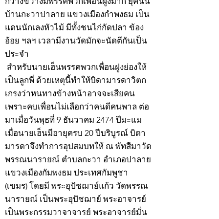
กว้างขวางมีพรรคพวกเพื่อนฝูงมาก ยุคนั้น
บ้านกะวาปาลาย แขวงเมืองกำพงธม เป็น
แดนนักเลงหัวไม้ มีทั้งชนไก่กัดปลา ข้อง
อ้อย ฯลฯ เวลามีงานวัดมักจะนัดตีกันเป็น
ประจำ
สำหรับนายเฮ็นพรรคพวกเพื่อนฝูงย่องให้
เป็นลูกพี่ ด้วยเหตุนี้ทำให้บิดามารดาวิตก
เกรงว่าหนทางข้างหน้าอาจจะเสียคน
เพราะคบเพื่อนไม่เลือกว่าคนดีคนพาล ต่อ
มาเมื่อวันพุธที่ 9 ธันวาคม 2474 ปีมะแม
เมื่อนายเฮ็นมีอายุครบ 20 ปีบริบูรณ์ บิดา
มารดาจึงทำการอุปสมบทให้ ณ พัทสีมาวัด
พรรณนารายณ์ ตำบลกะวา อำเภอปาลาย
แขวงเมืองกัมพงธม ประเทศกัมพูชา
(เขมร) โดยมี พระอุปัชฌาย์แก้ว วัดพรรณ
นารายณ์ เป็นพระอุปัชฌาย์ พระอาจารย์
เป็นพระกรรมวาจาจารย์ พระอาจารย์มั่น