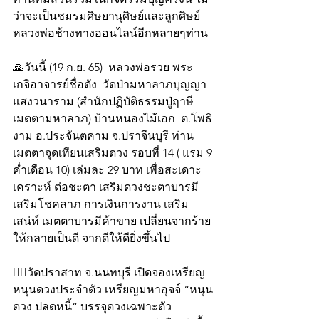
ว่าจะเป็นชมรมศิษยานุศิษย์และลูกศิษย์
หลวงพ่อช้างทางออนไลน์อีกหลายๆท่าน 
🙏วันนี้ (19 ก.ย. 65)  หลวงพ่อรวย พระ
เกจิอาจารย์ชื่อดัง  วัดป่ามหาลาภบุญญา
แสงวนาราม (สำนักปฏิบัติธรรมปู่ฤาษี
เมตตามหาลาภ) บ้านหนองไม้เอก  ต.โพธิ
งาม อ.ประจันตคาม จ.ปราจีนบุรี ท่าน
เมตตาจุดเทียนเสริมดวง รอบที่ 14 ( แรม 9 
ค่ำเดือน 10) เล่มละ 29 บาท เพื่อสะเดาะ
เคราะห์ ต่อชะตา เสริมดวงชะตาบารมี 
เสริมโชคลาภ การเงินการงาน เสริม
เสน่ห์ เมตตาบารมีค้าขาย เปลี่ยนจากร้าย
ให้กลายเป็นดี จากดีให้ดียิ่งขึ้นไป
👍🏻วัดปราสาท จ.นนทบุรี เปิดจองเหรียญ
หนุนดวงประจำตัว เหรียญมหาอุจจ์ “หนุน
ดวง ปลดหนี้” บรรจุดวงเฉพาะตัว 