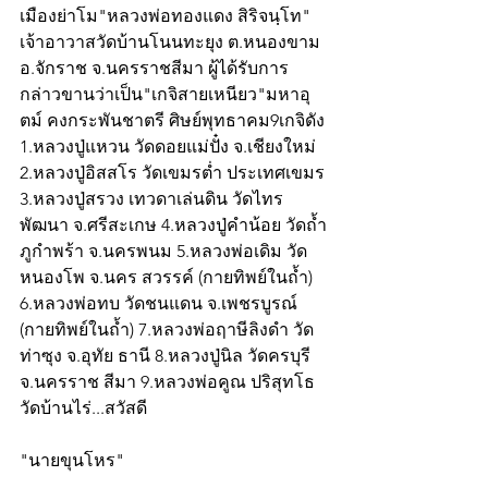
เมืองย่าโม"หลวงพ่อทองแดง สิริจนฺโท" 
เจ้าอาวาสวัดบ้านโนนทะยุง ต.หนองขาม 
อ.จักราช จ.นครราชสีมา ผู้ได้รับการ
กล่าวขานว่าเป็น"เกจิสายเหนียว"มหาอุ
ตม์ คงกระพันชาตรี ศิษย์พุทธาคม9เกจิดัง 
1.หลวงปู่แหวน วัดดอยแม่ปั๋ง จ.เชียงใหม่  
2.หลวงปู่อิสสโร วัดเขมรต่ำ ประเทศเขมร 
3.หลวงปู่สรวง เทวดาเล่นดิน วัดไทร
พัฒนา จ.ศรีสะเกษ 4.หลวงปู่คำน้อย วัดถ้ำ
ภูกำพร้า จ.นครพนม 5.หลวงพ่อเดิม วัด
หนองโพ จ.นคร สวรรค์ (กายทิพย์ในถ้ำ)  
6.หลวงพ่อทบ วัดชนแดน จ.เพชรบูรณ์ 
(กายทิพย์ในถ้ำ) 7.หลวงพ่อฤาษีลิงดำ วัด
ท่าซุง จ.อุทัย ธานี 8.หลวงปู่นิล วัดครบุรี 
จ.นครราช สีมา 9.หลวงพ่อคูณ ปริสุทโธ 
วัดบ้านไร่...สวัสดี
"นายขุนโหร"