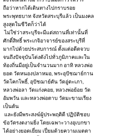
ถือว่าหากได้เดินทางไปกราบรอย
พระพุทธบาท จังหวัดสระบุรีแล้ว เป็นมงคล
สูงสุดในชีวิตก็ว่าได้
ไม่ใช่ว่าสระบุรีจะมีแต่สถานที่เท่านั้นที่
ศักดิ์สิทธิ์ พระเกจิอาจารย์ของสระบุรีที่
มากไปด้วยประสบการณ์ ตั้งแต่อดีตจวบ
จนถึงปัจจุบันโด่งดังไปทั่วภูมิภาคและใน
ท้องถิ่นมีอยู่เป็นจำนวนมาก อาทิ หลวงพ่อ
ยอด วัดหนองปลาหมอ, พระอุปัชฌาย์กาน
วัดโคกโพธิ์, อุปัชฌาย์ตัน วัดอู่ตะเภา,
หลวงพ่อลา วัดแก่งคอย, หลวงพ่อย้อย วัด
อัมพวัน และหลวงพ่อตาบ วัดมะขามเรียง
เป็นต้น
และยังมีพระสงฆ์ผู้ประพฤติดี ปฏิบัติชอบ
ข้อวัตรงดงามยิ่ง โดยเฉพาะวางอุเบกขา
ได้อย่างยอดเยี่ยม เปี่ยมด้วยความเมตตา