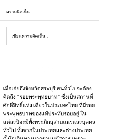
ความคิดเห็น
เขียนความคิดเห็น…
คอลัมน์"จับชีพจรวงการ
คอลัมน์"จับชีพจ
พระ"ประจำพุธที่ 29
พระ"ประจำอังคาร
กรกฎาคม 2569
กรกฎาคม 2569
©2020 by kampeenews. Proudly created with Wix.com
เมื่อเอ่ยถึงจังหวัดสระบุรี คนทั่วไปจะต้อง
คิดถึง “รอยพระพุทธบาท” ซึ่งเป็นสถานที่
ศักดิ์สิทธิ์แห่ง เดียวในประเทศไทย ที่มีรอย
พระพุทธบาทของแท้ประทับรอยอยู่ ใน
แต่ละปีจะมีทั้งพระภิกษุสามเณรและบุคคล
ทั่วไป ทั้งจากในประเทศและต่างประเทศ
ตั้งใจเดินทางมากราบนมัสการ เพราะ