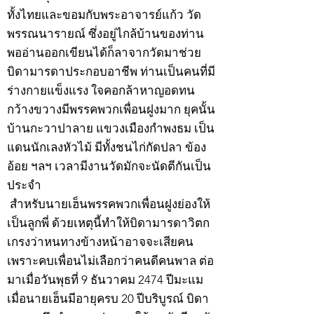
ทั้งไทยและขอมกับพระอาจารย์แก้ว วัด
พรรณนารายณ์ ซึ่งอยู่ไกล้บ้านของท่าน
พออ่านออกเขียนได้ก็ลาจากวัดมาช่วย
บิดามารดาประกอบอาชีพ ท่านเป็นคนที่มี
ร่างกายแข็งแรง ใจคอกล้าหาญอดทน
กว้างขวางมีพรรคพวกเพื่อนฝูงมาก ยุคนั้น
บ้านกะวาปาลาย แขวงเมืองกำพงธม เป็น
แดนนักเลงหัวไม้ มีทั้งชนไก่กัดปลา ข้อง
อ้อย ฯลฯ เวลามีงานวัดมักจะนัดตีกันเป็น
ประจำ
สำหรับนายเฮ็นพรรคพวกเพื่อนฝูงย่องให้
เป็นลูกพี่ ด้วยเหตุนี้ทำให้บิดามารดาวิตก
เกรงว่าหนทางข้างหน้าอาจจะเสียคน
เพราะคบเพื่อนไม่เลือกว่าคนดีคนพาล ต่อ
มาเมื่อวันพุธที่ 9 ธันวาคม 2474 ปีมะแม
เมื่อนายเฮ็นมีอายุครบ 20 ปีบริบูรณ์ บิดา