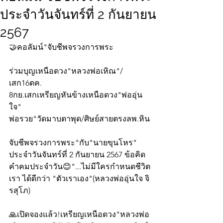
ประจำวันจันทร์ที่ 2 กันยายน
2567
🤝คอลัมน์"จับชีพจรวงการพระ
ร่วมบุญเหนือดวง"หลวงพ่อเหิณ"/
เสก16ตค.
8กย.เสกเหรียญหันข้างเหนือดวง"พ่ออุ่น
ใจ"
พ่อรวย"วัดมาบตาพุด/ศิษย์สายตรงลพ.หิน
จับชีพจรวงการพระ"กับ"นายขุนโหร" 
ประจำวันจันทร์ที่ 2 กันยายน 2567 ข้อคิด
คำคมประจำวัน😊"...ไม่มีใครกำหนดชีวิต
เรา ได้ดีกว่า "ตัวเราเอง"(หลวงพ่ออุ่นใจ จิ
รสุโภ)
🙏เปิดจองแล้ว!เหรียญเหนือดวง"หลวงพ่อ