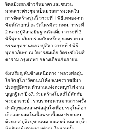
จิตแป้งเสก,ข้าวก้นบาตรและชนวน
มวลสารต่างๆมาเป็นมวลสารมงคลใน
การจัดสร้างรุ่นนี้ วาระที่ 1 พิธีเททอง-กด
พิมพ์นำฤกษ์ ณ วัดไตรมิตร กทม. วาระที่ 
2 หลวงปู่ศิลาอธิษฐานจิตเดี่ยว วาระที่ 3 
พิธีพุทธาภิเษกร่วมกับเหรียญยอดรวย ณ 
ธรรมอุทยานหลวงปู่ศิลา วาระที่ 4 พิธี
พุทธาภิเษก ณ วิหารสมเด็จ วัดระฆังโฆสิ
ตาราม กรุงเทพฯ กลางเดือนกันยายน
👍เหรียญหันข้างเหนือดวง "หลวงพ่ออุ่น
ใจ จิรสุโภ"วัดถนนโค้ง จ.นครราชสีมา 
ประตูสู่อีสาน ตำนานแห่งดงพญาไฟ งาน
บุญกฐินฯ ปี 67..ร่วมสร้างโบสถ์ไม้สักกับ
พระอาจารย์.. รวบรวมชนวนมวลสารครั้ง
สำคัญของหลวงพ่ออุ่นใจเพื่อบรรจุในล็อก
เก็ตและผสมในเนื้อพระเนื้อผง ประกอบ
ด้วยเกศา,จีวร,ชานหมากและน้ำหมาก,น้ำ
ม้นจันทน์เสกหลวงพ่ออุ่นใจ รวมทั้ง