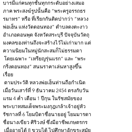
บารมีแก่คนทุกชั้นทุกกระดับอย่างเสมอ
ภาค พระสงฆ์รูปนั้นคือ “พระครูอรรถธร
รมาทร” หรือ ที่เรียกกันติดปากว่า “หลวง
พ่อเฮ็น แห่งวัดดอนทอง” ตำบลดงตะงาว
อำเภอดอนพุด จังหวัดสระบุรี ปัจจุบันวัตถุ
มงคลของท่านถึงจะสร้างไว้ไม่เก่ามาก แต่
ความนิยมในหมู่นักสะสมก็ไม่ธรรมดา
โดยเฉพาะ “เหรียญรุ่นแรก” และ “พระ
กริ่งดอนทอง” สนนราคาเล่นหาสูงขึ้น
เรื่อย
ตามประวัติ หลวงพ่อเฮ็นท่านถือกำเนิด
เมื่อวันเสาร์ที่ 9 ธันวาคม 2454 ตรงกับวัน
แรม 4 ค่ำ เดือน 1 ปีกุน ในรัชสมัยของ
พระบาทสมเด็จพระมงกุฎเกล้าเจ้าอยู่หัว
รัชกาลที่ 6 โยมบิดาชื่อนายอยู่ โยมมารดา
ชื่อนางเขียว ศิริวงษ์ ซึ่งมีอาชีพเกษตรกร
เมื่ออายุได้ 8 ขวบได้ ไปศึกษาอักขระสมัย