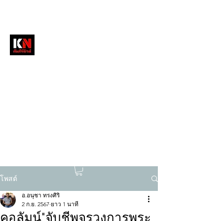
หนังสือพิมพ์คัมภีร์นิวส์
สื่อลึกวงการสงฆ์ เจาะตรงพระเครื่องดัง
tukompee07@gmail.com
0614034151
โพสต์
อ.อนุชา ทรงศิริ
2 ก.ย. 2567
ยาว 1 นาที
คอลัมน์"จับชีพจรวงการพระ