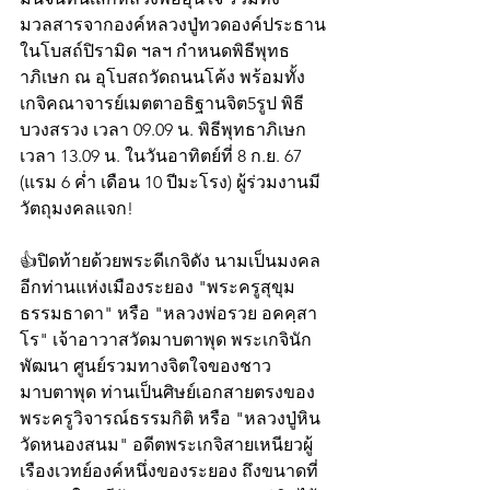
มวลสารจากองค์หลวงปู่ทวดองค์ประธาน
ในโบสถ์ปิรามิด ฯลฯ กำหนดพิธีพุทธ
าภิเษก ณ อุโบสถวัดถนนโค้ง พร้อมทั้ง
เกจิคณาจารย์เมตตาอธิฐานจิต5รูป พิธี
บวงสรวง เวลา 09.09 น. พิธีพุทธาภิเษก 
เวลา 13.09 น. ในวันอาทิตย์ที่ 8 ก.ย. 67 
(แรม 6 ค่ำ เดือน 10 ปีมะโรง) ผู้ร่วมงานมี
วัตถุมงคลแจก!
👍ปิดท้ายด้วยพระดีเกจิดัง นามเป็นมงคล
อีกท่านแห่งเมืองระยอง "พระครูสุขุม
ธรรมธาดา" หรือ "หลวงพ่อรวย อคคฺสา
โร" เจ้าอาวาสวัดมาบตาพุด พระเกจินัก
พัฒนา ศูนย์รวมทางจิตใจของชาว
มาบตาพุด ท่านเป็นศิษย์เอกสายตรงของ
พระครูวิจารณ์ธรรมกิติ หรือ "หลวงปู่หิน 
วัดหนองสนม" อดีตพระเกจิสายเหนียวผู้
เรืองเวทย์องค์หนึ่งของระยอง ถึงขนาดที่