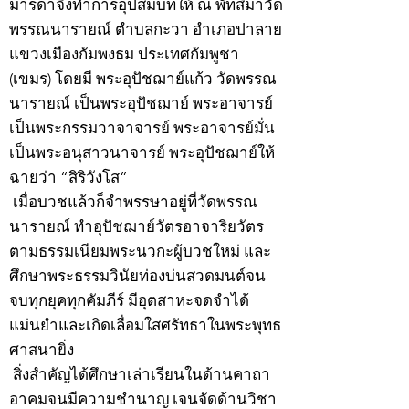
มารดาจึงทำการอุปสมบทให้ ณ พัทสีมาวัด
พรรณนารายณ์ ตำบลกะวา อำเภอปาลาย
แขวงเมืองกัมพงธม ประเทศกัมพูชา
(เขมร) โดยมี พระอุปัชฌาย์แก้ว วัดพรรณ
นารายณ์ เป็นพระอุปัชฌาย์ พระอาจารย์
เป็นพระกรรมวาจาจารย์ พระอาจารย์มั่น
เป็นพระอนุสาวนาจารย์ พระอุปัชฌาย์ให้
ฉายว่า “สิริวังโส”
เมื่อบวชแล้วก็จำพรรษาอยู่ที่วัดพรรณ
นารายณ์ ทำอุปัชฌาย์วัตรอาจาริยวัตร
ตามธรรมเนียมพระนวกะผู้บวชใหม่ และ
ศึกษาพระธรรมวินัยท่องบ่นสวดมนต์จน
จบทุกยุคทุกคัมภีร์ มีอุตสาหะจดจำได้
แม่นยำและเกิดเลื่อมใสศรัทธาในพระพุทธ
ศาสนายิ่ง
สิ่งสำคัญได้ศึกษาเล่าเรียนในด้านคาถา
อาคมจนมีความชำนาญ เจนจัดด้านวิชา