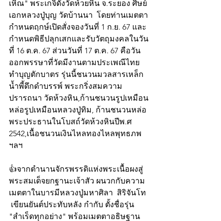
เหิณ" พระเกจิดังวัดห้วยหิน จ.ระยอง ศิษย์
เอกหลวงปู่บุญ วัดบ้านนา  โดยท่านเมตตา
กำหนดฤกษ์เปิดสั่งจองวันที่ 1 ก.ย. 67 และ
กำหนดพิธีปลุกเสกและรับวัตถุมงคลในวัน
ที่ 16 ต.ค. 67 ส่วนวันที่ 17 ต.ค. 67 คือวัน
ออกพรรษาที่วัดมีงานตามประเพณีไทย 
ทำบุญตักบาตร รุ่นนี้ชนวนมวลสารเหล็ก
น้ำพี้ดึกดำบรรพ์ พระกริ่งสมความ
ปรารถนา วัดห้วงหิน,ก้านชนวนรูปเหมือน
หล่อรูปเหมือนหลวงปู่ทิม, ก้านชนวนหล่อ
พระประธานในโบสถ์วัดห้วงหินปีพ.ศ 
2542,เนื้อชนวนเงินไหลทองไหลพุทธภพ 
ฯลฯ
👍จากตำนานจักรพรรดิแห่งพระเนื้อผงสู่
พระสมเด็จยกฐานะเจ้าสัว ผนวกกับความ
เมตตาในบารมีหลวงปู่มหาศิลา  สิริจันโท 
 เขียนยันต์ประทับหลัง กำกับ ตั้งชื่อรุ่น 
"สำเร็ดทุกอย่าง" พร้อมเมตตาอธิษฐาน