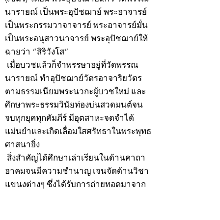
นารายณ์ เป็นพระอุปัชฌาย์ พระอาจารย์
เป็นพระกรรมวาจาจารย์ พระอาจารย์มั่น
เป็นพระอนุสาวนาจารย์ พระอุปัชฌาย์ให้
ฉายว่า “สิริวังโส”
เมื่อบวชแล้วก็จำพรรษาอยู่ที่วัดพรรณ
นารายณ์ ทำอุปัชฌาย์วัตรอาจาริยวัตร
ตามธรรมเนียมพระนวกะผู้บวชใหม่ และ
ศึกษาพระธรรมวินัยท่องบ่นสวดมนต์จน
จบทุกยุคทุกคัมภีร์ มีอุตสาหะจดจำได้
แม่นยำและเกิดเลื่อมใสศรัทธาในพระพุทธ
ศาสนายิ่ง
สิ่งสำคัญได้ศึกษาเล่าเรียนในด้านคาถา
อาคมจนมีความชำนาญ เจนจัดด้านวิชา
แขนงต่างๆ ซึ่งได้รับการถ่ายทอดมาจาก
หลวงพ่อแก้ว วัดพรรณนารายณ์ ซึ่งเป็น
พระอุปัชฌาย์แล้ว ท่านจึงได้ตัดสินใจออก