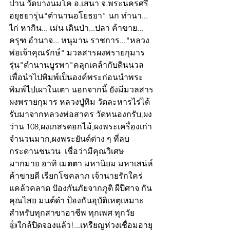
ปาน วัดบางนมโค อ.เสนา จ.พระนครศรี 
อยุธยารุ่น"ตำนานอโยธยา" นก ทำนา... 
ไก่ หากิน... เม่น เดินป่า...ปลา ค้าขาย... 
ครุฑ อำนาจ... หนุมาน ราชการ..."หลวง
พ่อเจ้าคุณรักษ์" มวลสารผงพรายกุมาร 
รุ่น"ตำนานบูรพา"คลุกเคล้ากับดินนวล 
เพื่อนำไปพิมพ์เป็นองค์พระก่อนนำพระ
พิมพ์ไปเผาในเตา นอกจากนี้ ยังมีมวลสาร
ผงพรายกุมาร หลวงปู่ทิม วัดละหารไร่ได้
รับมาจากหลวงพ่อสาคร วัดหนองกรับ,ผง
ว่าน 108,ผงเกสรดอกไม้,ผงพระเครื่องเก่า
จำนวนมาก,ผงพระยันต์ต่าง ๆ ที่ลบ
กระดานชนวน  เชื่อว่ามีคุณวิเศษ
มากมาย อาทิ เมตตา มหานิยม มหาเสน่ห์ 
ค้าขายดี เรียกโชคลาภ เจ้านายรักใคร่  
แคล้วคลาด ปัองกันภัยจากภูติ ผีปีศาจ กัน
คุณไสย มนต์ดำ ป้องกันอุบัติเหตุเหมาะ
สำหรับทุกสาขาอาชีพ ทุกเพศ ทุกวัย
👍ใกล้ปิดจองแล้ว!...เหรียญห่วงเชื่อมอายุ