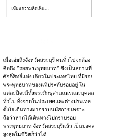
เขียนความคิดเห็น…
คอลัมน์"จับชีพจรวงการ
คอลัมน์"จับชีพจ
พระ"ประจำพุธที่ 29
พระ"ประจำอังคาร
กรกฎาคม 2569
กรกฎาคม 2569
©2020 by kampeenews. Proudly created with Wix.com
เมื่อเอ่ยถึงจังหวัดสระบุรี คนทั่วไปจะต้อง
คิดถึง “รอยพระพุทธบาท” ซึ่งเป็นสถานที่
ศักดิ์สิทธิ์แห่ง เดียวในประเทศไทย ที่มีรอย
พระพุทธบาทของแท้ประทับรอยอยู่ ใน
แต่ละปีจะมีทั้งพระภิกษุสามเณรและบุคคล
ทั่วไป ทั้งจากในประเทศและต่างประเทศ
ตั้งใจเดินทางมากราบนมัสการ เพราะ
ถือว่าหากได้เดินทางไปกราบรอย
พระพุทธบาท จังหวัดสระบุรีแล้ว เป็นมงคล
สูงสุดในชีวิตก็ว่าได้