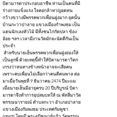
บิดามารดาประกอบอาชีพ ท่านเป็นคนที่มี
ร่างกายแข็งแรง ใจคอกล้าหาญอดทน
กว้างขวางมีพรรคพวกเพื่อนฝูงมาก ยุคนั้น
บ้านกะวาปาลาย แขวงเมืองกำพงธม เป็น
แดนนักเลงหัวไม้ มีทั้งชนไก่กัดปลา ข้อง
อ้อย ฯลฯ เวลามีงานวัดมักจะนัดตีกันเป็น
ประจำ
สำหรับนายเฮ็นพรรคพวกเพื่อนฝูงย่องให้
เป็นลูกพี่ ด้วยเหตุนี้ทำให้บิดามารดาวิตก
เกรงว่าหนทางข้างหน้าอาจจะเสียคน
เพราะคบเพื่อนไม่เลือกว่าคนดีคนพาล ต่อ
มาเมื่อวันพุธที่ 9 ธันวาคม 2474 ปีมะแม
เมื่อนายเฮ็นมีอายุครบ 20 ปีบริบูรณ์ บิดา
มารดาจึงทำการอุปสมบทให้ ณ พัทสีมาวัด
พรรณนารายณ์ ตำบลกะวา อำเภอปาลาย
แขวงเมืองกัมพงธม ประเทศกัมพูชา
(เขมร) โดยมี พระอุปัชฌาย์แก้ว วัดพรรณ