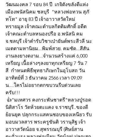
วัฒนมงคล 7 รอบ 84 ปี  เกจิดังขลังดีแห่ง
เมืองพนัสนิคม ชลบุรี  "หลวงพ่อทวน สุภั
ทโท" อายุ 83 ปี เจ้าอาวาสวัดใหม่
ทรายมูล เจ้าคณะตำบลกิตติมศักดิ์ อดีต
เจ้าคณะตำบลหนองปรือ อ.พนัสนิ คม 
จ.ชลบุรี เจ้าตำรับวิชาเป่ายันต์พระสีวลี นะ
เมตตามหานิยม...พิมพ์สวย. คมชัด...สีสัน
งานลงยางดงาม...จำนวนสร้างแค่ 6,000 
เหรียญ เนื้อล่างๆลงยาทุกเหรียญ 7 วัน 7 
สี  กำหนดพิธีพุทธาภิเษกในอุโบสถ วัน
อาทิตย์ที่ 3 ธันวาคม 2566 เวลา 09.09 
น....ใครไม่อยากตกขบวนรีบด่วนเลย
ครับ!!!
 👍"มเหศวร คงกระพันชาตรี"หลวงปู่รอด 
นิติสาโร วัดห้วยตะแคง จ.ราชบุรี..ของดี
ย้อนยุค ปลุกกระแสคนชอบของเหนียว รับ
มอบมวลสาร พระครูขันติ วรานุสิฐ เจ้า
อาวาสวัดน้อย จ.สุพรรณบุรี (ศิษย์สาน
ตะกั่วแรง หลวงพ่อเนียม วัดน้อย) ปลุกเสก