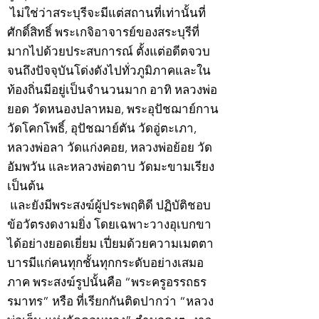
ไม่ใช่ว่าสระบุรีจะมีแต่สถานที่เท่านั้นที่
ศักดิ์สิทธิ์ พระเกจิอาจารย์ของสระบุรีที่
มากไปด้วยประสบการณ์ ตั้งแต่อดีตจวบ
จนถึงปัจจุบันโด่งดังไปทั่วภูมิภาคและใน
ท้องถิ่นมีอยู่เป็นจำนวนมาก อาทิ หลวงพ่อ
ยอด วัดหนองปลาหมอ, พระอุปัชฌาย์กาน
วัดโคกโพธิ์, อุปัชฌาย์ตัน วัดอู่ตะเภา,
หลวงพ่อลา วัดแก่งคอย, หลวงพ่อย้อย วัด
อัมพวัน และหลวงพ่อตาบ วัดมะขามเรียง
เป็นต้น
และยังมีพระสงฆ์ผู้ประพฤติดี ปฏิบัติชอบ
ข้อวัตรงดงามยิ่ง โดยเฉพาะวางอุเบกขา
ได้อย่างยอดเยี่ยม เปี่ยมด้วยความเมตตา
บารมีแก่คนทุกชั้นทุกกระดับอย่างเสมอ
ภาค พระสงฆ์รูปนั้นคือ “พระครูอรรถธร
รมาทร” หรือ ที่เรียกกันติดปากว่า “หลวง