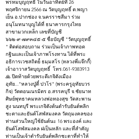
พรหมบุญฤทธิ์ ในวันอาทิตย์ที่ 26 
พฤศจิกายน 2566 ณ วัดบุญฤทธิ์ ต.พญา
เย็น อ.ปากช่อง จ.นครราชสีมา ร่วม
อนุโมทนาบุญได้ที่ ธนาคารกรุงไทย 
สาขามวกเหล็ก เลขที่บัญชี 
๖๖๒-๙-๗๙๓๔๕-๕ ชื่อบัญชี "วัดบุญฤทธิ์
" ติดต่อสอบถาม ร่วมเป็นเจ้าภาพทอด
กฐินและเป็นเจ้าภาพโรงทาน ได้ที่พระ
อธิการเวชสถิตย์์ ธมฺมสโร (หลวงพี่แจ๊กกี้) 
เจ้าอาวาสวัดบุญฤทธิ์  โทร.061-9383913 
🙏 ปิดท้ายด้วยพระดีเกจิดังเมือง
อุทัย..."หลวงปู่ตี๋ ปวโร" (พระครูอุทัยบวร
กิจ) วัดดอนเนรมิตร อ.สรรคบุรี จ.ชัยนาท 
ศิษย์พุทธาคมหลวงพ่อทองสุข วัดสะพาน
สูง นนทบุรี พระเกจิดังต้นตำรับยันต์พลิก
ชะตาและยันต์โสฬสมงคล วัตถุมงคลของ
ท่านส่วนใหญ่ใช้ยันต์นะ 16 พระองค์ และ
ยันต์โสฬสมงคล ฝเป็นหลัก และที่สำคัญ
ท่านเป็นเจ้าตำรับยันต์พลิกชะตาที่ทำให้