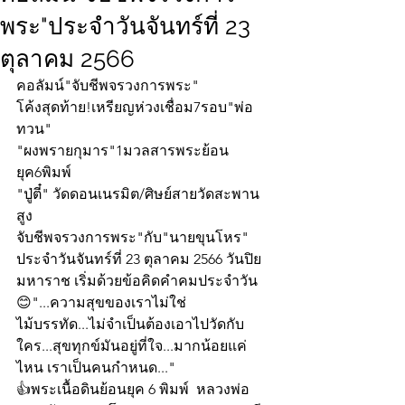
พระ"ประจำวันจันทร์ที่ 23
ตุลาคม 2566
คอลัมน์"จับชีพจรวงการพระ"
โค้งสุดท้าย!เหรียญห่วงเชื่อม7รอบ"พ่อ
ทวน"
"ผงพรายกุมาร"1มวลสารพระย้อน
ยุค6พิมพ์
"ปู่ตี๋" วัดดอนเนรมิต/ศิษย์สายวัดสะพาน
สูง
จับชีพจรวงการพระ"กับ"นายขุนโหร" 
ประจำวันจันทร์ที่ 23 ตุลาคม 2566 วันปิย
มหาราช เริ่มด้วยข้อคิดคำคมประจำวัน
😊"...ความสุขของเราไม่ใช่
ไม้บรรทัด...ไม่จำเป็นต้องเอาไปวัดกับ
ใคร...สุขทุกข์มันอยู่ที่ใจ...มากน้อยแค่
ไหน เราเป็นคนกำหนด..."
👍พระเนื้อดินย้อนยุค 6 พิมพ์  หลวงพ่อ