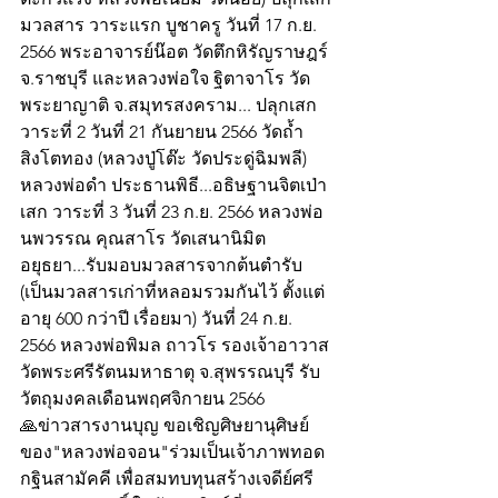
มวลสาร วาระแรก บูชาครู วันที่ 17 ก.ย. 
2566 พระอาจารย์น๊อต วัดตึกหิรัญราษฎร์ 
จ.ราชบุรี และหลวงพ่อใจ ฐิตาจาโร วัด
พระยาญาติ จ.สมุทรสงคราม... ปลุกเสก 
วาระที่ 2 วันที่ 21 กันยายน 2566 วัดถ้ำ
สิงโตทอง (หลวงปู่โต๊ะ วัดประดู่ฉิมพลี) 
หลวงพ่อดำ ประธานพิธี...อธิษฐานจิตเป่า
เสก วาระที่ 3 วันที่ 23 ก.ย. 2566 หลวงพ่อ
นพวรรณ คุณสาโร วัดเสนานิมิต 
อยุธยา...รับมอบมวลสารจากต้นตำรับ 
(เป็นมวลสารเก่าที่หลอมรวมกันไว้ ตั้งแต่
อายุ 600 กว่าปี เรื่อยมา) วันที่ 24 ก.ย. 
2566 หลวงพ่อพิมล ถาวโร รองเจ้าอาวาส
วัดพระศรีรัตนมหาธาตุ จ.สุพรรณบุรี รับ
วัตถุมงคลเดือนพฤศจิกายน 2566
🙏ข่าวสารงานบุญ ขอเชิญศิษยานุศิษย์
ของ"หลวงพ่อจอน"ร่วมเป็นเจ้าภาพทอด
กฐินสามัคคี เพื่อสมทบทุนสร้างเจดีย์ศรี