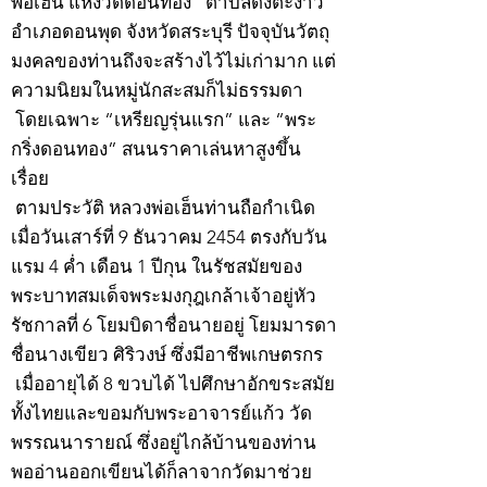
พ่อเฮ็น แห่งวัดดอนทอง” ตำบลดงตะงาว
อำเภอดอนพุด จังหวัดสระบุรี ปัจจุบันวัตถุ
มงคลของท่านถึงจะสร้างไว้ไม่เก่ามาก แต่
ความนิยมในหมู่นักสะสมก็ไม่ธรรมดา
โดยเฉพาะ “เหรียญรุ่นแรก” และ “พระ
กริ่งดอนทอง” สนนราคาเล่นหาสูงขึ้น
เรื่อย
ตามประวัติ หลวงพ่อเฮ็นท่านถือกำเนิด
เมื่อวันเสาร์ที่ 9 ธันวาคม 2454 ตรงกับวัน
แรม 4 ค่ำ เดือน 1 ปีกุน ในรัชสมัยของ
พระบาทสมเด็จพระมงกุฎเกล้าเจ้าอยู่หัว
รัชกาลที่ 6 โยมบิดาชื่อนายอยู่ โยมมารดา
ชื่อนางเขียว ศิริวงษ์ ซึ่งมีอาชีพเกษตรกร
เมื่ออายุได้ 8 ขวบได้ ไปศึกษาอักขระสมัย
ทั้งไทยและขอมกับพระอาจารย์แก้ว วัด
พรรณนารายณ์ ซึ่งอยู่ไกล้บ้านของท่าน
พออ่านออกเขียนได้ก็ลาจากวัดมาช่วย