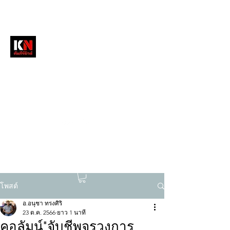
หนังสือพิมพ์คัมภีร์นิวส์
สื่อลึกวงการสงฆ์ เจาะตรงพระเครื่องดัง
tukompee07@gmail.com
0614034151
โพสต์
อ.อนุชา ทรงศิริ
23 ต.ค. 2566
ยาว 1 นาที
คอลัมน์"จับชีพจรวงการ