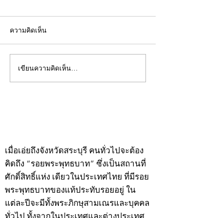
ความคิดเห็น
เขียนความคิดเห็น…
คอลัมน์"จับชีพจรวงการ
คอลัมน์"จับชีพจ
พระ"ประจำพุธที่ 29
พระ"ประจำอังคาร
กรกฎาคม 2569
กรกฎาคม 2569
©2020 by kampeenews. Proudly created with Wix.com
เมื่อเอ่ยถึงจังหวัดสระบุรี คนทั่วไปจะต้อง
คิดถึง “รอยพระพุทธบาท” ซึ่งเป็นสถานที่
ศักดิ์สิทธิ์แห่ง เดียวในประเทศไทย ที่มีรอย
พระพุทธบาทของแท้ประทับรอยอยู่ ใน
แต่ละปีจะมีทั้งพระภิกษุสามเณรและบุคคล
ทั่วไป ทั้งจากในประเทศและต่างประเทศ