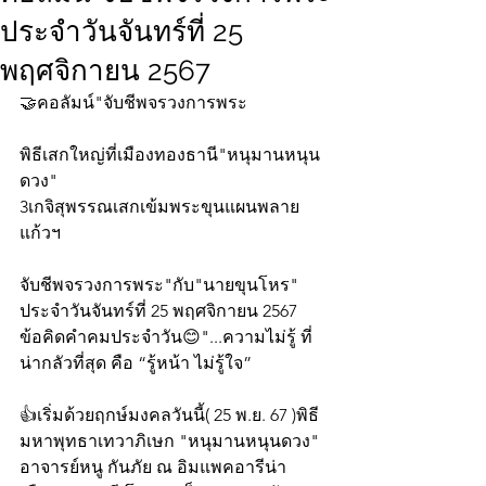
ประจำวันจันทร์ที่ 25
พฤศจิกายน 2567
🤝คอลัมน์"จับชีพจรวงการพระ
พิธีเสกใหญ่ที่เมืองทองธานี"หนุมานหนุน
ดวง"
3เกจิสุพรรณเสกเข้มพระขุนแผนพลาย
แก้วฯ
จับชีพจรวงการพระ"กับ"นายขุนโหร" 
ประจำวันจันทร์ที่ 25 พฤศจิกายน 2567 
ข้อคิดคำคมประจำวัน😊"...ความไม่รู้ ที่
น่ากลัวที่สุด คือ “รู้หน้า ไม่รู้ใจ”
👍เริ่มด้วยฤกษ์มงคลวันนี้( 25 พ.ย. 67 )พิธี
มหาพุทธาเทวาภิเษก "หนุมานหนุนดวง" 
อาจารย์หนู กันภัย ณ อิมแพคอารีน่า 