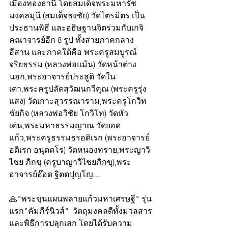
เมืองทองธานี โดยสมเด็จพระมหารัช
มงคลมุนี (สมเด็จธงชัย) วัดไตรมิตร เป็น
ประธานพิธี และอธิษฐานจิตร่วมกับเกจิ
คณาจารย์อีก 8 รูป ทั้งสายภาคกลาง 
อีสาน และภาคใต้คือ พระครูสมบูรณ์
จริยธรรม (หลวงพ่อแม้น) วัดหน้าต่าง
นอก,พระอาจารย์ประสูติ วัดใน
เตา,พระครูปลัดสุวัฒนกวีคุณ (พระครูรุ่ง
แสง) วัดเกาะสุวรรณาราม,พระครูโกวิท
ชัยกิจ (หลวงพ่อวิชัย โกวิโท) วัดหัว
เด่น,พระมหาธรรมญาณ วัดยอด
แก้ว,พระครูธรรมธรอดิเรก (พระอาจารย์
อดิเรก อนุตตโร) วัดหนองทราย,พระญาวิ
ไชย ภิกขุ (ครูบาญาวิไชยภิกขุ),พระ
อาจารย์อ๊อด ฐิตตปุญโญ...
🙏"พระขุนแผนพลายแก้วมหาเศรษฐี" รุ่น
แรก"คัมภีร์นิวส์"  วัตถุมงคลดีทั้งมวลสาร
และพิธึการปลุกเสก โดยได้รับความ