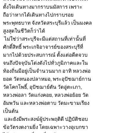
ตั้งใจเดินทางมากราบนมัสการ เพราะ
ถือว่าหากได้เดินทางไปกราบรอย
พระพุทธบาท จังหวัดสระบุรีแล้ว เป็นมงคล
สูงสุดในชีวิตก็ว่าได้
ไม่ใช่ว่าสระบุรีจะมีแต่สถานที่เท่านั้นที่
ศักดิ์สิทธิ์ พระเกจิอาจารย์ของสระบุรีที่
มากไปด้วยประสบการณ์ ตั้งแต่อดีตจวบ
จนถึงปัจจุบันโด่งดังไปทั่วภูมิภาคและใน
ท้องถิ่นมีอยู่เป็นจำนวนมาก อาทิ หลวงพ่อ
ยอด วัดหนองปลาหมอ, พระอุปัชฌาย์กาน
วัดโคกโพธิ์, อุปัชฌาย์ตัน วัดอู่ตะเภา,
หลวงพ่อลา วัดแก่งคอย, หลวงพ่อย้อย วัด
อัมพวัน และหลวงพ่อตาบ วัดมะขามเรียง
เป็นต้น
และยังมีพระสงฆ์ผู้ประพฤติดี ปฏิบัติชอบ
ข้อวัตรงดงามยิ่ง โดยเฉพาะวางอุเบกขา