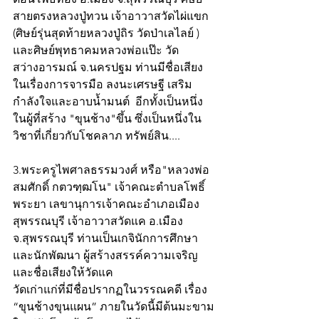
สายตรงหลวงปู่ทวน เจ้าอาวาสวัดไผ่แขก 
(ศิษย์รุ่นสุดท้ายหลวงปู่ถิร วัดป่าเลไลย์ ) 
และศิษย์พุทธาคมหลวงพ่อแป๊ะ วัด
สว่างอารมณ์ จ.นครปฐม ท่านมีชื่อเสียง
ในเรื่องการจารมือ ลงนะเศรษฐี เสริม
กำลังใจและอาบน้ำมนต์  อีกทั้งเป็นหนึ่ง
ในผู้ที่สร้าง "ขุนช้าง"ขึ้น ซึ่งเป็นหนึ่งใน
วิชาที่เกี่ยวกับโชคลาภ ทรัพย์สิน....
3.พระครูไพศาลธรรมวงศ์ หรือ"หลวงพ่อ
สมศักดิ์ กตวฑฺฒโน" เจ้าคณะตำบลโพธิ์
พระยา เลขานุการเจ้าคณะอำเภอเมือง
สุพรรณบุรี เจ้าอาวาสวัดแค อ.เมือง 
จ.สุพรรณบุรี ท่านเป็นเกจินักการศึกษา
และนักพัฒนา ผู้สร้างสรรค์ความเจริญ
และชื่อเสียงให้วัดแค
วัดเก่าแก่ที่มีชื่อปรากฏในวรรณคดี เรื่อง 
“ขุนช้างขุนแผน” ภายในวัดนี้มีต้นมะขาม