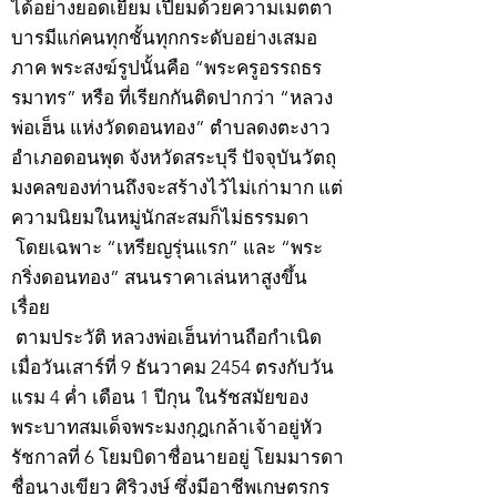
ได้อย่างยอดเยี่ยม เปี่ยมด้วยความเมตตา
บารมีแก่คนทุกชั้นทุกกระดับอย่างเสมอ
ภาค พระสงฆ์รูปนั้นคือ “พระครูอรรถธร
รมาทร” หรือ ที่เรียกกันติดปากว่า “หลวง
พ่อเฮ็น แห่งวัดดอนทอง” ตำบลดงตะงาว
อำเภอดอนพุด จังหวัดสระบุรี ปัจจุบันวัตถุ
มงคลของท่านถึงจะสร้างไว้ไม่เก่ามาก แต่
ความนิยมในหมู่นักสะสมก็ไม่ธรรมดา
โดยเฉพาะ “เหรียญรุ่นแรก” และ “พระ
กริ่งดอนทอง” สนนราคาเล่นหาสูงขึ้น
เรื่อย
ตามประวัติ หลวงพ่อเฮ็นท่านถือกำเนิด
เมื่อวันเสาร์ที่ 9 ธันวาคม 2454 ตรงกับวัน
แรม 4 ค่ำ เดือน 1 ปีกุน ในรัชสมัยของ
พระบาทสมเด็จพระมงกุฎเกล้าเจ้าอยู่หัว
รัชกาลที่ 6 โยมบิดาชื่อนายอยู่ โยมมารดา
ชื่อนางเขียว ศิริวงษ์ ซึ่งมีอาชีพเกษตรกร