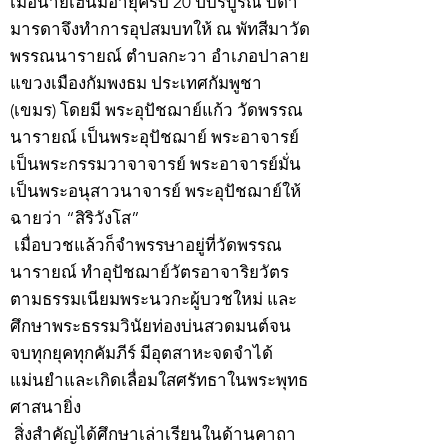
เมื่อนายเฮ็นมีอายุครบ 20 ปีบริบูรณ์ บิดา
มารดาจึงทำการอุปสมบทให้ ณ พัทสีมาวัด
พรรณนารายณ์ ตำบลกะวา อำเภอปาลาย
แขวงเมืองกัมพงธม ประเทศกัมพูชา
(เขมร) โดยมี พระอุปัชฌาย์แก้ว วัดพรรณ
นารายณ์ เป็นพระอุปัชฌาย์ พระอาจารย์
เป็นพระกรรมวาจาจารย์ พระอาจารย์มั่น
เป็นพระอนุสาวนาจารย์ พระอุปัชฌาย์ให้
ฉายว่า “สิริวังโส”
เมื่อบวชแล้วก็จำพรรษาอยู่ที่วัดพรรณ
นารายณ์ ทำอุปัชฌาย์วัตรอาจาริยวัตร
ตามธรรมเนียมพระนวกะผู้บวชใหม่ และ
ศึกษาพระธรรมวินัยท่องบ่นสวดมนต์จน
จบทุกยุคทุกคัมภีร์ มีอุตสาหะจดจำได้
แม่นยำและเกิดเลื่อมใสศรัทธาในพระพุทธ
ศาสนายิ่ง
สิ่งสำคัญได้ศึกษาเล่าเรียนในด้านคาถา