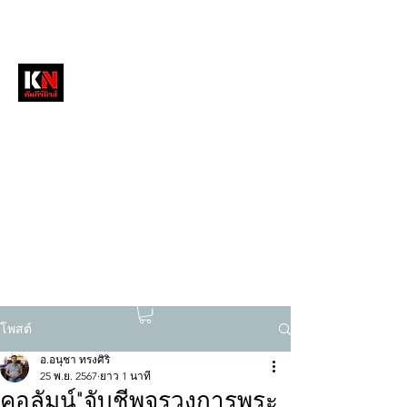
หนังสือพิมพ์คัมภีร์นิวส์
สื่อลึกวงการสงฆ์ เจาะตรงพระเครื่องดัง
tukompee07@gmail.com
0614034151
โพสต์
อ.อนุชา ทรงศิริ
25 พ.ย. 2567
ยาว 1 นาที
คอลัมน์"จับชีพจรวงการพระ