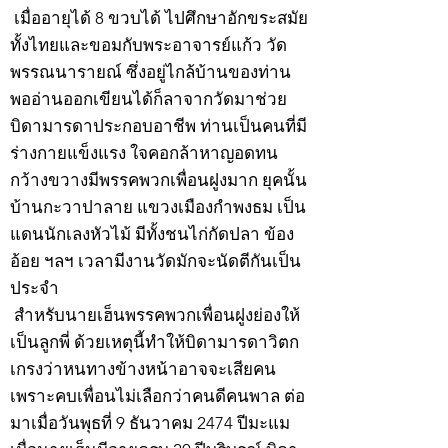
เมื่ออายุได้ 8 ขวบได้ ไปศึกษาอักขระสมัย
ทั้งไทยและขอมกับพระอาจารย์แก้ว วัด
พรรณนารายณ์ ซึ่งอยู่ไกล้บ้านของท่าน
พออ่านออกเขียนได้ก็ลาจากวัดมาช่วย
บิดามารดาประกอบอาชีพ ท่านเป็นคนที่มี
ร่างกายแข็งแรง ใจคอกล้าหาญอดทน
กว้างขวางมีพรรคพวกเพื่อนฝูงมาก ยุคนั้น
บ้านกะวาปาลาย แขวงเมืองกำพงธม เป็น
แดนนักเลงหัวไม้ มีทั้งชนไก่กัดปลา ข้อง
อ้อย ฯลฯ เวลามีงานวัดมักจะนัดตีกันเป็น
ประจำ
สำหรับนายเฮ็นพรรคพวกเพื่อนฝูงย่องให้
เป็นลูกพี่ ด้วยเหตุนี้ทำให้บิดามารดาวิตก
เกรงว่าหนทางข้างหน้าอาจจะเสียคน
เพราะคบเพื่อนไม่เลือกว่าคนดีคนพาล ต่อ
มาเมื่อวันพุธที่ 9 ธันวาคม 2474 ปีมะแม