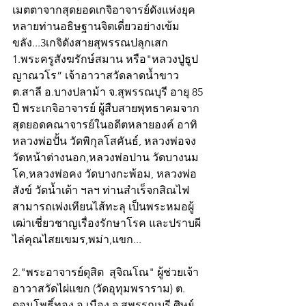
เมตตาจากสุดยอดเกจิอาจารย์ดังแห่งยุค
หลายท่านอธิษฐานจิตเดี่ยวอย่างเข้ม
ขลัง...3เกจิดังสายสุพรรณปลุกเสก 
1.พระครูสังฆรักษ์สมาน หรือ"หลวงปู่ธูป 
ญาณวโร” เจ้าอาวาสวัดลาดน้ำขาว 
ต.สาลี อ.บางปลาม้า จ.สุพรรณบุรี อายุ 85 
ปี พระเกจิอาจารย์ ผู้สืบสายพุทธาคมจาก
สุดยอดคณาจารย์ในอดีตหลายองค์ อาทิ 
หลวงพ่อปั้น วัดพิกุลโสคันธ์, หลวงพ่อจง 
วัดหน้าต่างนอก,หลวงพ่อปาน วัดบางนม
โค,หลวงพ่อคง วัดบางกะพ้อม, หลวงพ่อ
สังข์ วัดน้ำเต้า ฯลฯ ท่านสำเร็จกสิณไฟ 
สามารถเพ่งเทียนไส้ทะลุ เป็นพระหมอผู้
เฒ่าเชี่ยวชาญเรื่องรักษาโรค และปราบผี 
ไล่คุณไสยเขมร,พม่า,แขก...
2."พระอาจารย์ดุสิต  สุจิณโณ" ผู้ช่วยเจ้า
อาวาสวัดไผ่แขก (วัดอุทุมพราราม) ต. 
ดอนโพธิ์ทอง อ.เมือง จ.สุพรรณบุรี ศิษย์