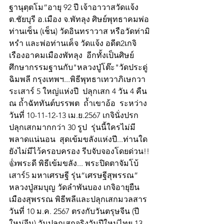
ฐานุตฺตโม”อายุ 92 ปี เจ้าอาวาสวัดแจ้ง 
ต.ชัยบุรี อ.เมือง จ.พัทลุง ศิษย์พุทธาคมพ่อ
ท่านเซ็น (เช็น) วัดอินทราวาส หรือวัดท่ามิ
หรำ และพ่อท่านเค็จ วัดแจ้ง อดีต2เกจิ
เรืองอาคมเมืองพัทลุง  อีกทั้งเป็นศิษย์
ศึกษากรรมฐานกับ"หลวงปู่โต๊ะ"วัดประดู่
ฉิมพลี กรุงเทพฯ...พิธีพุทธาเทวาภิเษกวา
ระเสาร์ 5 ใหญ่แห่งปี  ปลุกเสก 4 วัน 4 คืน 
ณ ถ้ำฉัททันต์บรรพต  ถ้ำเขาอ้อ  ระหว่าง
วันที่ 10-11-12-13 เม.ย.2567 เกจินั่งปรก
ปลุกเสกมากกว่า 30 รูป  รุ่นนี้ใครไม่มี
พลาดแน่นอน  สุดเข้มขลังแห่งปี...ท่านใด
ยังไม่มีไว้ครอบครอง รีบจับจองโดยด่วน!!
👍พระดี พิธีเข้มขลัง... พระปิดตาจัมโบ้
เสาร์5 มหาเศรษฐี รุ่น“เศรษฐีสุพรรณ” 
หลวงปู่สมบุญ วัดลำพันบอง เกจิอายุยืน
เมืองสุพรรณ พิธีพลีและปลุกเสกมวลสาร
วันที่ 10 ม.ค. 2567 ตรงกับวันตรุษจีน (ปี
ใหม่จีน) วันปลุกเสกจริงวันปีใหม่ไทย 13 