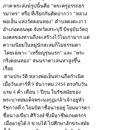
ภาค พระสงฆ์รูปนั้นคือ “พระครูอรรถธร
รมาทร” หรือ ที่เรียกกันติดปากว่า “หลวง
พ่อเฮ็น แห่งวัดดอนทอง” ตำบลดงตะงาว
อำเภอดอนพุด จังหวัดสระบุรี ปัจจุบันวัตถุ
มงคลของท่านถึงจะสร้างไว้ไม่เก่ามาก แต่
ความนิยมในหมู่นักสะสมก็ไม่ธรรมดา
โดยเฉพาะ “เหรียญรุ่นแรก” และ “พระ
กริ่งดอนทอง” สนนราคาเล่นหาสูงขึ้น
เรื่อย
ตามประวัติ หลวงพ่อเฮ็นท่านถือกำเนิด
เมื่อวันเสาร์ที่ 9 ธันวาคม 2454 ตรงกับวัน
แรม 4 ค่ำ เดือน 1 ปีกุน ในรัชสมัยของ
พระบาทสมเด็จพระมงกุฎเกล้าเจ้าอยู่หัว
รัชกาลที่ 6 โยมบิดาชื่อนายอยู่ โยมมารดา
ชื่อนางเขียว ศิริวงษ์ ซึ่งมีอาชีพเกษตรกร
เมื่ออายุได้ 8 ขวบได้ ไปศึกษาอักขระสมัย