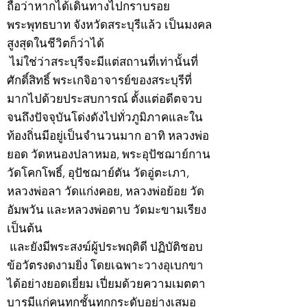
ถือว่าหากได้เดินทางไปกราบรอย
พระพุทธบาท จังหวัดสระบุรีแล้ว เป็นมงคล
สูงสุดในชีวิตก็ว่าได้
ไม่ใช่ว่าสระบุรีจะมีแต่สถานที่เท่านั้นที่
ศักดิ์สิทธิ์ พระเกจิอาจารย์ของสระบุรีที่
มากไปด้วยประสบการณ์ ตั้งแต่อดีตจวบ
จนถึงปัจจุบันโด่งดังไปทั่วภูมิภาคและใน
ท้องถิ่นมีอยู่เป็นจำนวนมาก อาทิ หลวงพ่อ
ยอด วัดหนองปลาหมอ, พระอุปัชฌาย์กาน
วัดโคกโพธิ์, อุปัชฌาย์ตัน วัดอู่ตะเภา,
หลวงพ่อลา วัดแก่งคอย, หลวงพ่อย้อย วัด
อัมพวัน และหลวงพ่อตาบ วัดมะขามเรียง
เป็นต้น
และยังมีพระสงฆ์ผู้ประพฤติดี ปฏิบัติชอบ
ข้อวัตรงดงามยิ่ง โดยเฉพาะวางอุเบกขา
ได้อย่างยอดเยี่ยม เปี่ยมด้วยความเมตตา
บารมีแก่คนทุกชั้นทุกกระดับอย่างเสมอ