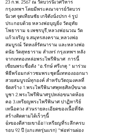
23 ก.พ. 2567 ณ วัดบวรนิเวศวิหาร 
กรุงเทพฯ โดยมีพระคณาจารย์วัดบวร
นิเวศ จุดเทียนชัย เกจิดังนั่งปรก 4 รูป
ประกอบด้วย หลวงพ่อบุญยิ่ง วัดอุทัย
โพธาราม จ.เพชรบุรี,หลวงพ่อนวณ วัด
แก้วเจริญ จ.สมุทรสงคราม,หลวงพ่อ
สมบูรณ์ วัดหงส์รัตนาราม และหลวงพ่อ
ดนัย วัดสุทธาราม สำเหร่ กรุงเทพฯ หลัง
จากเททองหล่อพระไพรีพินาศ  การนี้ 
เซียนพระชื่อดัง "อ.รักษ์ ศรีเกตุ " มาร่วม
พิธีพร้อมกล่าวชมพระชุดนี้เททองออกมา
สวยสมบูรณ์ทุกองค์ สำหรับวัตถุมงคลที่
จัดสร้าง 1.พระไพรีพินาศพุทธศิลป์ขนาด
บูชา 2.พระไพรีพินาศรูปหล่อขนาดห้อย
คอ 3.เหรียญพระไพรีพินาศ ปาฏิหาริย์ 
เหนือดวง ส่วนรายละเอียดของเนื้อที่จัด
สร้างติดตามได้เร็วๆนี้
👍ของดีสายเขาอ้อ!!เหรียญที่ระลึกครบ
รอบ 92 ปี (แกะสดรุ่นแรก) "พ่อท่านผ่อง 