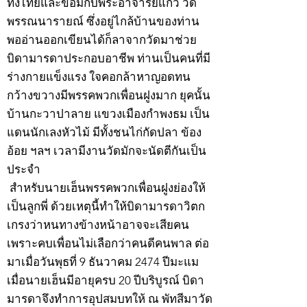
ทั้งไทยและขอมกับพระอาจารย์แก้ว วัด
พรรณนารายณ์ ซึ่งอยู่ไกล้บ้านของท่าน
พออ่านออกเขียนได้ก็ลาจากวัดมาช่วย
บิดามารดาประกอบอาชีพ ท่านเป็นคนที่มี
ร่างกายแข็งแรง ใจคอกล้าหาญอดทน
กว้างขวางมีพรรคพวกเพื่อนฝูงมาก ยุคนั้น
บ้านกะวาปาลาย แขวงเมืองกำพงธม เป็น
แดนนักเลงหัวไม้ มีทั้งชนไก่กัดปลา ข้อง
อ้อย ฯลฯ เวลามีงานวัดมักจะนัดตีกันเป็น
ประจำ
สำหรับนายเฮ็นพรรคพวกเพื่อนฝูงย่องให้
เป็นลูกพี่ ด้วยเหตุนี้ทำให้บิดามารดาวิตก
เกรงว่าหนทางข้างหน้าอาจจะเสียคน
เพราะคบเพื่อนไม่เลือกว่าคนดีคนพาล ต่อ
มาเมื่อวันพุธที่ 9 ธันวาคม 2474 ปีมะแม
เมื่อนายเฮ็นมีอายุครบ 20 ปีบริบูรณ์ บิดา
มารดาจึงทำการอุปสมบทให้ ณ พัทสีมาวัด