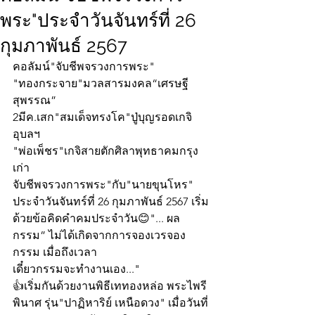
พระ"ประจำวันจันทร์ที่ 26
กุมภาพันธ์ 2567
คอลัมน์"จับชีพจรวงการพระ"
"ทองกระจาย"มวลสารมงคล“เศรษฐี
สุพรรณ”
2มีค.เสก"สมเด็จทรงโค"ปู่บุญรอดเกจิ
อุบลฯ
"พ่อเพ็ชร"เกจิสายตักศิลาพุทธาคมกรุง
เก่า
จับชีพจรวงการพระ"กับ"นายขุนโหร" 
ประจำวันจันทร์ที่ 26 กุมภาพันธ์ 2567 เริ่ม
ด้วยข้อคิดคำคมประจำวัน😊"... ผล
กรรม” ไม่ได้เกิดจากการจองเวรจอง
กรรม เมื่อถึงเวลา
เดี๋ยวกรรมจะทำงานเอง..."
👍เริ่มกันด้วยงานพิธีเททองหล่อ พระไพรี
พินาศ รุ่น"ปาฏิหาริย์ เหนือดวง" เมื่อวันที่ 