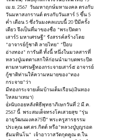
เม.ย. 2567  วันมหาฤกษ์มหามงคล ตรงกับ
วันมหาสงกรานต์ ตรงกับวันเสาร์ 5 ขึ้น 5 
ค่ำ เดือน 5 ซึ่งวันมงคลแบบนี้ 20 ปีมีครั้ง
เดียว จึงเป็นที่มาของชื่อ "พระปิดตา 
เสาร์5 มหาเศรษฐี“ รังสรรค์สร้างโดย 
"อาจารย์กู้ชาติ ลายไทย" "ป๊อบ 
อ่างทอง" การันตี ทั้งนี้ หนึ่งในมวลสารที่
หลวงปู่เมตตาเสกให้ก่อนนำมาบดพระปิด
ตามหาเศรษฐีทองกระจายเสาร์๕ อาจารย์
กู้ชาติท่านให้ความหมายของ"ทอง
กระจาย"ว่า
มีทองกระจายเต็มบ้านเต็มเรือน(เงินทอง
ไหลมาเทมา)
👍นับถอยหลังพิธีพุทธาภิเษกวันที่ 2 มี.ค. 
2567 นี้  พระสมเด็จทรงโคเสวยสุข “รุ่น
อายุวัฒนมงคล75ปี” พระครูสารธรรม
ประคุณ ผศ.ดร.กิตต์ หรือ"หลวงปู่บุญรอด 
ธัมมทินโน"  เจ้าอาวาสวัดกุดคูณ ต.ใน