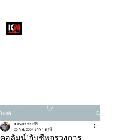
หนังสือพิมพ์คัมภีร์นิวส์
สื่อลึกวงการสงฆ์ เจาะตรงพระเครื่องดัง
tukompee07@gmail.com
0614034151
โพสต์
อ.อนุชา ทรงศิริ
26 ก.พ. 2567
ยาว 1 นาที
คอลัมน์"จับชีพจรวงการ