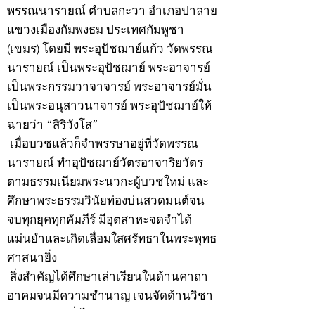
พรรณนารายณ์ ตำบลกะวา อำเภอปาลาย
แขวงเมืองกัมพงธม ประเทศกัมพูชา
(เขมร) โดยมี พระอุปัชฌาย์แก้ว วัดพรรณ
นารายณ์ เป็นพระอุปัชฌาย์ พระอาจารย์
เป็นพระกรรมวาจาจารย์ พระอาจารย์มั่น
เป็นพระอนุสาวนาจารย์ พระอุปัชฌาย์ให้
ฉายว่า “สิริวังโส”
เมื่อบวชแล้วก็จำพรรษาอยู่ที่วัดพรรณ
นารายณ์ ทำอุปัชฌาย์วัตรอาจาริยวัตร
ตามธรรมเนียมพระนวกะผู้บวชใหม่ และ
ศึกษาพระธรรมวินัยท่องบ่นสวดมนต์จน
จบทุกยุคทุกคัมภีร์ มีอุตสาหะจดจำได้
แม่นยำและเกิดเลื่อมใสศรัทธาในพระพุทธ
ศาสนายิ่ง
สิ่งสำคัญได้ศึกษาเล่าเรียนในด้านคาถา
อาคมจนมีความชำนาญ เจนจัดด้านวิชา
แขนงต่างๆ ซึ่งได้รับการถ่ายทอดมาจาก