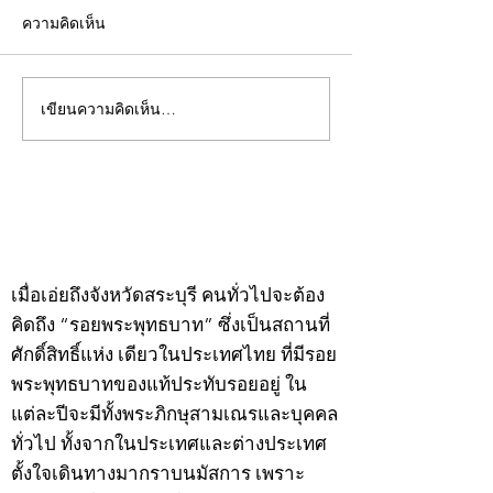
ความคิดเห็น
เขียนความคิดเห็น…
คอลัมน์"จับชีพจรวงการ
คอลัมน์"จับชีพจ
พระ"ประจำพุธที่ 29
พระ"ประจำอังคาร
กรกฎาคม 2569
กรกฎาคม 2569
©2020 by kampeenews. Proudly created with Wix.com
เมื่อเอ่ยถึงจังหวัดสระบุรี คนทั่วไปจะต้อง
คิดถึง “รอยพระพุทธบาท” ซึ่งเป็นสถานที่
ศักดิ์สิทธิ์แห่ง เดียวในประเทศไทย ที่มีรอย
พระพุทธบาทของแท้ประทับรอยอยู่ ใน
แต่ละปีจะมีทั้งพระภิกษุสามเณรและบุคคล
ทั่วไป ทั้งจากในประเทศและต่างประเทศ
ตั้งใจเดินทางมากราบนมัสการ เพราะ