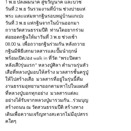
1 พ.ย ปลงผมนาค สู่ขวัญนาค และบวช 
วันที่ 2 พ.ย วันรวมงานที่บ้าน ช่วงบ่ายแห่
พระ และแห่มหากฐินรอบหมู่บ้านแกเปะ 
วันที่ 3 พ.ย แห่กฐินจากในบ้านออกมา
ถวายวัดสวนธรรมปีติ  ท่านใดอยากร่วม
ต่อยอดกฐินให้มาวันที่ 3 พ.ย ช่วงเช้า 
08.00 น. เพื่อถวายกฐินร่วมกัน หลังถวาย
กฐินมีพิธีเสกมวลสารและปั๊มนำฤกษ์ 
พร้อมเปิดJอง walk in ที่วัด "พระปิดตา
หลังเสื0รุ่นแรก" หลวงปู่ศิลา ตำนานรุ่นหัว
เสือที่หลวงปู่มอบให้สร้าง มวลสารชั้นครูปู่
ให้ไปสร้างเสือ  มวลสารที่อยู่ในรุ่นนี้ทีม
งานธรรมอุทยานฯออกตามหาไปในแผนที่
ที่หลวงปู่บอกทุกอย่าง  มวลสารแต่ละ
อย่างได้รับจากหลวงปู่มารวมกัน...ร่วมบุญ
สร้างถนน ณ วัดสวนธรรมปีติ สร้างทาง
เดินเพื่อความเจริญทางสะดวกไม่มีอุปสรร
คใดๆ