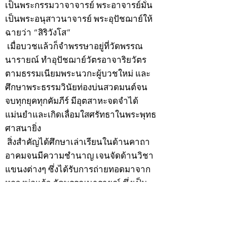
เป็นพระกรรมวาจาจารย์ พระอาจารย์มั่น
เป็นพระอนุสาวนาจารย์ พระอุปัชฌาย์ให้
ฉายว่า “สิริวังโส”
เมื่อบวชแล้วก็จำพรรษาอยู่ที่วัดพรรณ
นารายณ์ ทำอุปัชฌาย์วัตรอาจาริยวัตร
ตามธรรมเนียมพระนวกะผู้บวชใหม่ และ
ศึกษาพระธรรมวินัยท่องบ่นสวดมนต์จน
จบทุกยุคทุกคัมภีร์ มีอุตสาหะจดจำได้
แม่นยำและเกิดเลื่อมใสศรัทธาในพระพุทธ
ศาสนายิ่ง
สิ่งสำคัญได้ศึกษาเล่าเรียนในด้านคาถา
อาคมจนมีความชำนาญ เจนจัดด้านวิชา
แขนงต่างๆ ซึ่งได้รับการถ่ายทอดมาจาก
หลวงพ่อแก้ว วัดพรรณนารายณ์ ซึ่งเป็น
พระอุปัชฌาย์แล้ว ท่านจึงได้ตัดสินใจออก
ธุดงค์รอนแรมมาตามป่าและภูเขาเพื่อ
แสวงหาที่สงบวิเวกบำเพ็ญสมณธรรม และ