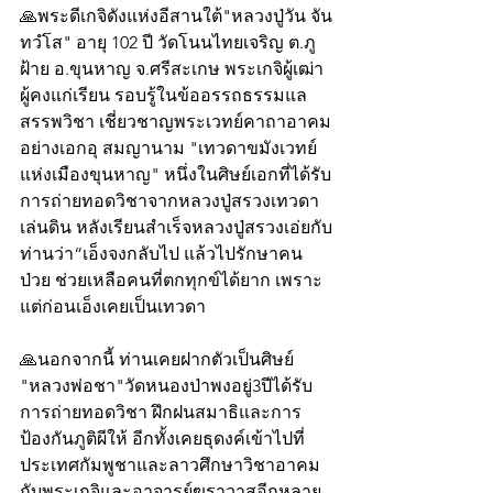
🙏พระดีเกจิดังแห่งอีสานใต้"หลวงปู่วัน จัน
ทวํโส" อายุ 102 ปี วัดโนนไทยเจริญ ต.ภู
ฝ้าย อ.ขุนหาญ จ.ศรีสะเกษ พระเกจิผู้เฒ่า
ผู้คงแก่เรียน รอบรู้ในข้ออรรถธรรมแล
สรรพวิชา เชี่ยวชาญพระเวทย์คาถาอาคม
อย่างเอกอุ สมญานาม "เทวดาขมังเวทย์
แห่งเมืองขุนหาญ" หนึ่งในศิษย์เอกที่ได้รับ
การถ่ายทอดวิชาจากหลวงปู่สรวงเทวดา
เล่นดิน หลังเรียนสำเร็จหลวงปู่สรวงเอ่ยกับ
ท่านว่า“เอ็งจงกลับไป แล้วไปรักษาคน
ป่วย ช่วยเหลือคนที่ตกทุกข์ได้ยาก เพราะ
แต่ก่อนเอ็งเคยเป็นเทวดา
🙏นอกจากนี้ ท่านเคยฝากตัวเป็นศิษย์ 
"หลวงพ่อชา"วัดหนองป่าพงอยู่3ปีได้รับ
การถ่ายทอดวิชา ฝึกฝนสมาธิและการ
ป้องกันภูติผีให้ อีกทั้งเคยธุดงค์เข้าไปที่
ประเทศกัมพูชาและลาวศึกษาวิชาอาคม
กับพระเกจิและอาจารย์ฆราวาสอีกหลาย