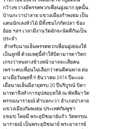
กว้างขวางมีพรรคพวกเพื่อนฝูงมาก ยุคนั้น
บ้านกะวาปาลาย แขวงเมืองกำพงธม เป็น
แดนนักเลงหัวไม้ มีทั้งชนไก่กัดปลา ข้อง
อ้อย ฯลฯ เวลามีงานวัดมักจะนัดตีกันเป็น
ประจำ
สำหรับนายเฮ็นพรรคพวกเพื่อนฝูงย่องให้
เป็นลูกพี่ ด้วยเหตุนี้ทำให้บิดามารดาวิตก
เกรงว่าหนทางข้างหน้าอาจจะเสียคน
เพราะคบเพื่อนไม่เลือกว่าคนดีคนพาล ต่อ
มาเมื่อวันพุธที่ 9 ธันวาคม 2474 ปีมะแม
เมื่อนายเฮ็นมีอายุครบ 20 ปีบริบูรณ์ บิดา
มารดาจึงทำการอุปสมบทให้ ณ พัทสีมาวัด
พรรณนารายณ์ ตำบลกะวา อำเภอปาลาย
แขวงเมืองกัมพงธม ประเทศกัมพูชา
(เขมร) โดยมี พระอุปัชฌาย์แก้ว วัดพรรณ
นารายณ์ เป็นพระอุปัชฌาย์ พระอาจารย์