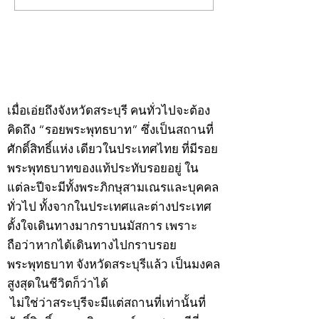
พระ"ประจำพุธที่ 29
พระ"ประจำอังคาร
กรกฎาคม 2569
กรกฎาคม 2569
©2020 by kampeenews. Proudly created with Wix.com
เมื่อเอ่ยถึงจังหวัดสระบุรี คนทั่วไปจะต้อง
คิดถึง “รอยพระพุทธบาท” ซึ่งเป็นสถานที่
ศักดิ์สิทธิ์แห่ง เดียวในประเทศไทย ที่มีรอย
พระพุทธบาทของแท้ประทับรอยอยู่ ใน
แต่ละปีจะมีทั้งพระภิกษุสามเณรและบุคคล
ทั่วไป ทั้งจากในประเทศและต่างประเทศ
ตั้งใจเดินทางมากราบนมัสการ เพราะ
ถือว่าหากได้เดินทางไปกราบรอย
พระพุทธบาท จังหวัดสระบุรีแล้ว เป็นมงคล
สูงสุดในชีวิตก็ว่าได้
ไม่ใช่ว่าสระบุรีจะมีแต่สถานที่เท่านั้นที่