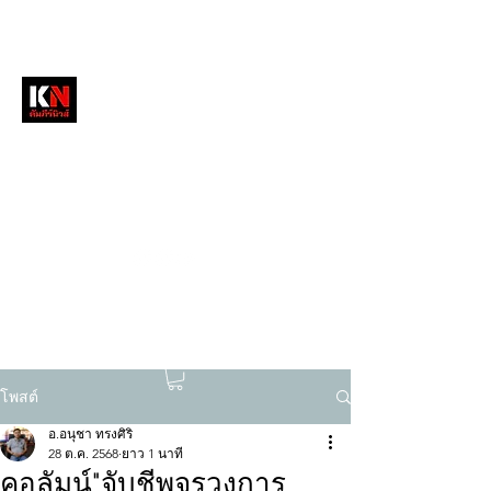
หนังสือพิมพ์คัมภีร์นิวส์
สื่อลึกวงการสงฆ์ เจาะตรงพระเครื่องดัง
tukompee07@gmail.com
0614034151
โพสต์
อ.อนุชา ทรงศิริ
28 ต.ค. 2568
ยาว 1 นาที
คอลัมน์"จับชีพจรวงการ