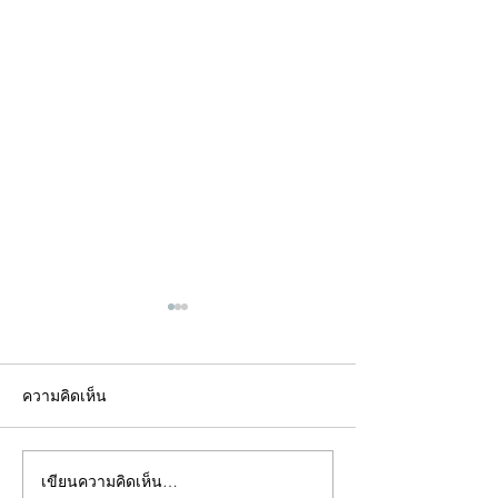
ความคิดเห็น
เขียนความคิดเห็น…
คอลัมน์"จับชีพจรวงการ
คอลัมน์"จับชีพจ