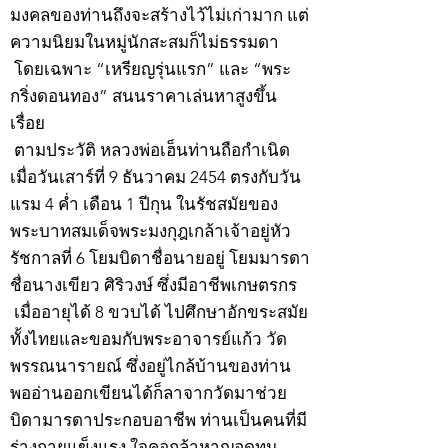
มงคลของท่านถึงจะสร้างไว้ไม่เก่ามาก แต่
ความนิยมในหมู่นักสะสมก็ไม่ธรรมดา
โดยเฉพาะ “เหรียญรุ่นแรก” และ “พระ
กริ่งดอนทอง” สนนราคาเล่นหาสูงขึ้น
เรื่อย
ตามประวัติ หลวงพ่อเฮ็นท่านถือกำเนิด
เมื่อวันเสาร์ที่ 9 ธันวาคม 2454 ตรงกับวัน
แรม 4 ค่ำ เดือน 1 ปีกุน ในรัชสมัยของ
พระบาทสมเด็จพระมงกุฎเกล้าเจ้าอยู่หัว
รัชกาลที่ 6 โยมบิดาชื่อนายอยู่ โยมมารดา
ชื่อนางเขียว ศิริวงษ์ ซึ่งมีอาชีพเกษตรกร
เมื่ออายุได้ 8 ขวบได้ ไปศึกษาอักขระสมัย
ทั้งไทยและขอมกับพระอาจารย์แก้ว วัด
พรรณนารายณ์ ซึ่งอยู่ไกล้บ้านของท่าน
พออ่านออกเขียนได้ก็ลาจากวัดมาช่วย
บิดามารดาประกอบอาชีพ ท่านเป็นคนที่มี
ร่างกายแข็งแรง ใจคอกล้าหาญอดทน