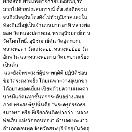
ศักดิ์สิทธิ์ พระเกจิอาจารย์ของสระบุรีที่
มากไปด้วยประสบการณ์ ตั้งแต่อดีตจวบ
จนถึงปัจจุบันโด่งดังไปทั่วภูมิภาคและใน
ท้องถิ่นมีอยู่เป็นจำนวนมาก อาทิ หลวงพ่อ
ยอด วัดหนองปลาหมอ, พระอุปัชฌาย์กาน
วัดโคกโพธิ์, อุปัชฌาย์ตัน วัดอู่ตะเภา,
หลวงพ่อลา วัดแก่งคอย, หลวงพ่อย้อย วัด
อัมพวัน และหลวงพ่อตาบ วัดมะขามเรียง
เป็นต้น
และยังมีพระสงฆ์ผู้ประพฤติดี ปฏิบัติชอบ
ข้อวัตรงดงามยิ่ง โดยเฉพาะวางอุเบกขา
ได้อย่างยอดเยี่ยม เปี่ยมด้วยความเมตตา
บารมีแก่คนทุกชั้นทุกกระดับอย่างเสมอ
ภาค พระสงฆ์รูปนั้นคือ “พระครูอรรถธร
รมาทร” หรือ ที่เรียกกันติดปากว่า “หลวง
พ่อเฮ็น แห่งวัดดอนทอง” ตำบลดงตะงาว
อำเภอดอนพุด จังหวัดสระบุรี ปัจจุบันวัตถุ