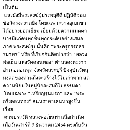
เป็นต้น
และยังมีพระสงฆ์ผู้ประพฤติดี ปฏิบัติชอบ
ข้อวัตรงดงามยิ่ง โดยเฉพาะวางอุเบกขา
ได้อย่างยอดเยี่ยม เปี่ยมด้วยความเมตตา
บารมีแก่คนทุกชั้นทุกกระดับอย่างเสมอ
ภาค พระสงฆ์รูปนั้นคือ “พระครูอรรถธร
รมาทร” หรือ ที่เรียกกันติดปากว่า “หลวง
พ่อเฮ็น แห่งวัดดอนทอง” ตำบลดงตะงาว
อำเภอดอนพุด จังหวัดสระบุรี ปัจจุบันวัตถุ
มงคลของท่านถึงจะสร้างไว้ไม่เก่ามาก แต่
ความนิยมในหมู่นักสะสมก็ไม่ธรรมดา
โดยเฉพาะ “เหรียญรุ่นแรก” และ “พระ
กริ่งดอนทอง” สนนราคาเล่นหาสูงขึ้น
เรื่อย
ตามประวัติ หลวงพ่อเฮ็นท่านถือกำเนิด
เมื่อวันเสาร์ที่ 9 ธันวาคม 2454 ตรงกับวัน