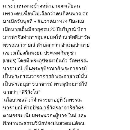
เกรงว่าหนทางข้างหน้าอาจจะเสียคน
เพราะคบเพื่อนไม่เลือกว่าคนดีคนพาล ต่อ
มาเมื่อวันพุธที่ 9 ธันวาคม 2474 ปีมะแม
เมื่อนายเฮ็นมีอายุครบ 20 ปีบริบูรณ์ บิดา
มารดาจึงทำการอุปสมบทให้ ณ พัทสีมาวัด
พรรณนารายณ์ ตำบลกะวา อำเภอปาลาย
แขวงเมืองกัมพงธม ประเทศกัมพูชา
(เขมร) โดยมี พระอุปัชฌาย์แก้ว วัดพรรณ
นารายณ์ เป็นพระอุปัชฌาย์ พระอาจารย์
เป็นพระกรรมวาจาจารย์ พระอาจารย์มั่น
เป็นพระอนุสาวนาจารย์ พระอุปัชฌาย์ให้
ฉายว่า “สิริวังโส”
เมื่อบวชแล้วก็จำพรรษาอยู่ที่วัดพรรณ
นารายณ์ ทำอุปัชฌาย์วัตรอาจาริยวัตร
ตามธรรมเนียมพระนวกะผู้บวชใหม่ และ
ศึกษาพระธรรมวินัยท่องบ่นสวดมนต์จน