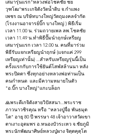
เสมารุ่นแรก"หลวงพ่อโชคชัย ชย
วุฑโฒ"พระเกจิดังวัดน้ำดิบ จ.กำแพง 
เพชร ณ บริษัทบางใหญ่วัตถุมงคลจำกัด  
(โรงงานอาจารย์บิ๊ก บางใหญ่ ) พิธีเริ่ม
เวลา 11.00 น. ร่วมถวายเพล ลพ.โชคชัย 
เวลา 11.49 น.ทำพิธีปั๊มนำฤกษ์เหรียญ
เสมารุ่นแรก เวลา 12.00 น. คนที่มาร่วม
พิธีรับแจกเหรียญนำฤกษ์ (แจกแค่ 299 
เหรียญเท่านั้น) ...สำหรับเหรียญรุ่นนี้เป็น
ครั้งแรกกับการใช้ยันต์โสฬสล้านนา หลัง
พระปิดตา ซึ่งทุกอย่างหลวงพ่อท่านเป็น
คนกำหนด  และมีความหมายในตัว 
"อ.บิ๊ก บางใหญ่"แกะบล็อก 
🙏พระดีเกจิดังสายวิปัสสนา...พระราช
ภาวนาวชิรคุณ หรือ "หลวงปู่จื่อ พันธมุต
โต" อายุ 80 ปี พรรษา 48 เจ้าอาวาสวัดเขา
ตาเงาะอุดมพร อ.หนองบัวระเหว จ.ชัยภูมิ 
พระนักพัฒนาศิษย์หลวงปู่ผาง จิตฺตคุตฺโต 