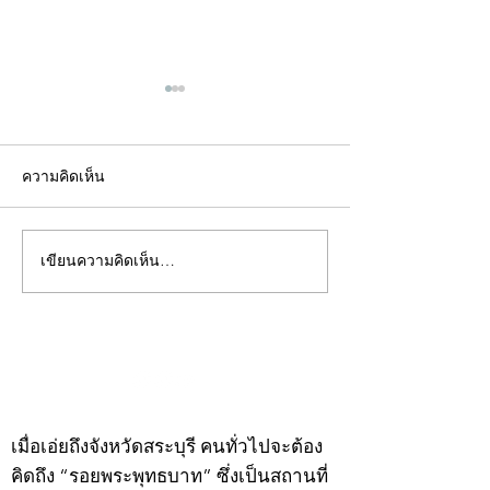
ความคิดเห็น
เขียนความคิดเห็น…
คอลัมน์"จับชีพจรวงการ
คอลัมน์"จับชีพจ
พระ"ประจำพุธที่ 29
พระ"ประจำอังคาร
กรกฎาคม 2569
กรกฎาคม 2569
©2020 by kampeenews. Proudly created with Wix.com
เมื่อเอ่ยถึงจังหวัดสระบุรี คนทั่วไปจะต้อง
คิดถึง “รอยพระพุทธบาท” ซึ่งเป็นสถานที่