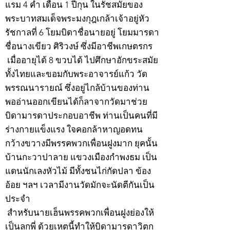
แรม 4 ค่ำ เดือน 1 ปีกุน ในรัชสมัยของ
พระบาทสมเด็จพระมงกุฎเกล้าเจ้าอยู่หัว
รัชกาลที่ 6 โยมบิดาชื่อนายอยู่ โยมมารดา
ชื่อนางเขียว ศิริวงษ์ ซึ่งมีอาชีพเกษตรกร
เมื่ออายุได้ 8 ขวบได้ ไปศึกษาอักขระสมัย
ทั้งไทยและขอมกับพระอาจารย์แก้ว วัด
พรรณนารายณ์ ซึ่งอยู่ไกล้บ้านของท่าน
พออ่านออกเขียนได้ก็ลาจากวัดมาช่วย
บิดามารดาประกอบอาชีพ ท่านเป็นคนที่มี
ร่างกายแข็งแรง ใจคอกล้าหาญอดทน
กว้างขวางมีพรรคพวกเพื่อนฝูงมาก ยุคนั้น
บ้านกะวาปาลาย แขวงเมืองกำพงธม เป็น
แดนนักเลงหัวไม้ มีทั้งชนไก่กัดปลา ข้อง
อ้อย ฯลฯ เวลามีงานวัดมักจะนัดตีกันเป็น
ประจำ
สำหรับนายเฮ็นพรรคพวกเพื่อนฝูงย่องให้
เป็นลูกพี่ ด้วยเหตุนี้ทำให้บิดามารดาวิตก