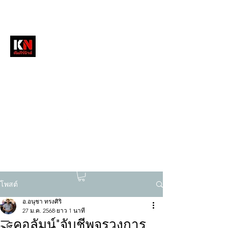
หนังสือพิมพ์คัมภีร์นิวส์
สื่อลึกวงการสงฆ์ เจาะตรงพระเครื่องดัง
tukompee07@gmail.com
0614034151
โพสต์
อ.อนุชา ทรงศิริ
27 ม.ค. 2568
ยาว 1 นาที
🤝คอลัมน์"จับชีพจรวงการ