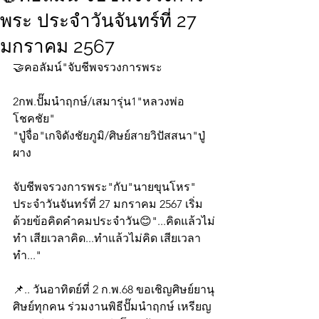
พระ ประจำวันจันทร์ที่ 27
มกราคม 2567
🤝คอลัมน์"จับชีพจรวงการพระ
2กพ.ปั๊มนำฤกษ์/เสมารุ่น1"หลวงพ่อ
โชคชัย"
"ปู่จื่อ"เกจิดังชัยภูมิ/ศิษย์สายวิปัสสนา"ปู่
ผาง
จับชีพจรวงการพระ"กับ"นายขุนโหร" 
ประจำวันจันทร์ที่ 27 มกราคม 2567 เริ่ม
ด้วยข้อคิดคำคมประจำวัน😊"...คิดแล้วไม่
ทำ เสียเวลาคิด...ทำแล้วไม่คิด เสียเวลา
ทำ..."
📌.. วันอาทิตย์ที่ 2 ก.พ.68 ขอเชิญศิษย์ยานุ
ศิษย์ทุกคน ร่วมงานพิธีปั๊มนำฤกษ์ เหรียญ