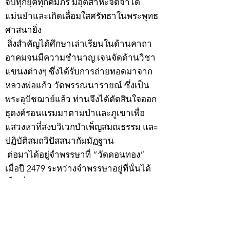
จบทุกยุคทุกคัมภีร์ มีอุตสาหะจดจำได้
แม่นยำและเกิดเลื่อมใสศรัทธาในพระพุทธ
ศาสนายิ่ง
สิ่งสำคัญได้ศึกษาเล่าเรียนในด้านคาถา
อาคมจนมีความชำนาญ เจนจัดด้านวิชา
แขนงต่างๆ ซึ่งได้รับการถ่ายทอดมาจาก
หลวงพ่อแก้ว วัดพรรณนารายณ์ ซึ่งเป็น
พระอุปัชฌาย์แล้ว ท่านจึงได้ตัดสินใจออก
ธุดงค์รอนแรมมาตามป่าและภูเขาเพื่อ
แสวงหาที่สงบวิเวกบำเพ็ญสมณธรรม และ
ปฏิบัติสมถวิปัสสนากัมมัฏฐาน
ต่อมาได้อยู่จำพรรษาที่ “วัดดอนทอง”
เมื่อปี 2479 ระหว่างจำพรรษาอยู่ที่นั่นได้
เป็นที่ศรัทธาของชาวบ้านดอนทองมาก
ด้วยมีศีลาจารวัตรงดงาม ครั้นเมื่อ หลวง
พ่อแพ เจ้าอาวาสวัดดอนทอง มรณภาพลง
ชาวบ้านได้นิมนต์หลวงพ่อเฮ็น ดำรง