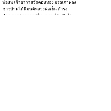
พ่อแพ เจ้าอาวาสวัดดอนทอง มรณภาพลง
ชาวบ้านได้นิมนต์หลวงพ่อเฮ็น ดำรง
ตำแหน่งเจ้าอาวาสสืบต่อมา ปี 2535 ได้
รับพระราชทานเลื่อนสมณศักดิ์เป็นพระครู
สัญญาบัตรที่ “พระครูอรรถธรรมทร”
หลวงพ่อเฮ็น ได้สร้างมงคลวัตถุไว้หลาย
รุ่นหลายแบบ อาทิ ผ้ายันต์อุษาสวรรค์ มี
พุทธคุณโดดเด่นด้านเมตตามหานิยม มี
ความเชื่อว่า เมื่อต้องการใช้ก่อนออกจาก
บ้าน ให้นำผ้ายันต์อุษาสวรรค์ เช็ดหน้า
จากซ้ายไปขวาสามครั้ง ว่ากันว่าจะมี
เสน่ห์ไปตลอดทั้งวัน
หลวงพ่อเฮ็นมรณภาพเมื่อวันที่ 24
กุมภาพันธ์ 2543 สิริอายุได้ 89 ปี
สำหรับวัตถุมงคล “ผ้ายันต์อุษาสวรรค์”
นั้น เซียนพระเครื่องต่างเสาะแสวงหา
สะสมกันเป็นอย่างมาก นอกจากนี้เหรียญ