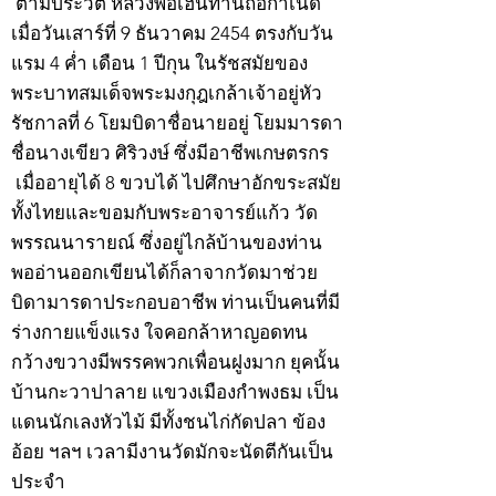
ตามประวัติ หลวงพ่อเฮ็นท่านถือกำเนิด
เมื่อวันเสาร์ที่ 9 ธันวาคม 2454 ตรงกับวัน
แรม 4 ค่ำ เดือน 1 ปีกุน ในรัชสมัยของ
พระบาทสมเด็จพระมงกุฎเกล้าเจ้าอยู่หัว
รัชกาลที่ 6 โยมบิดาชื่อนายอยู่ โยมมารดา
ชื่อนางเขียว ศิริวงษ์ ซึ่งมีอาชีพเกษตรกร
เมื่ออายุได้ 8 ขวบได้ ไปศึกษาอักขระสมัย
ทั้งไทยและขอมกับพระอาจารย์แก้ว วัด
พรรณนารายณ์ ซึ่งอยู่ไกล้บ้านของท่าน
พออ่านออกเขียนได้ก็ลาจากวัดมาช่วย
บิดามารดาประกอบอาชีพ ท่านเป็นคนที่มี
ร่างกายแข็งแรง ใจคอกล้าหาญอดทน
กว้างขวางมีพรรคพวกเพื่อนฝูงมาก ยุคนั้น
บ้านกะวาปาลาย แขวงเมืองกำพงธม เป็น
แดนนักเลงหัวไม้ มีทั้งชนไก่กัดปลา ข้อง
อ้อย ฯลฯ เวลามีงานวัดมักจะนัดตีกันเป็น
ประจำ