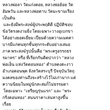
หลวงพ่อลา วัดแก่งคอย, หลวงพ่อย้อย วัด
อัมพวัน และหลวงพ่อตาบ วัดมะขามเรียง
เป็นต้น
และยังมีพระสงฆ์ผู้ประพฤติดี ปฏิบัติชอบ
ข้อวัตรงดงามยิ่ง โดยเฉพาะวางอุเบกขา
ได้อย่างยอดเยี่ยม เปี่ยมด้วยความเมตตา
บารมีแก่คนทุกชั้นทุกกระดับอย่างเสมอ
ภาค พระสงฆ์รูปนั้นคือ “พระครูอรรถธร
รมาทร” หรือ ที่เรียกกันติดปากว่า “หลวง
พ่อเฮ็น แห่งวัดดอนทอง” ตำบลดงตะงาว
อำเภอดอนพุด จังหวัดสระบุรี ปัจจุบันวัตถุ
มงคลของท่านถึงจะสร้างไว้ไม่เก่ามาก แต่
ความนิยมในหมู่นักสะสมก็ไม่ธรรมดา
โดยเฉพาะ “เหรียญรุ่นแรก” และ “พระ
กริ่งดอนทอง” สนนราคาเล่นหาสูงขึ้น
เรื่อย