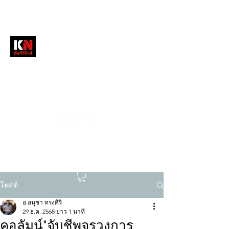
หนังสือพิมพ์คัมภีร์นิวส์
สื่อลึกวงการสงฆ์ เจาะตรงพระเครื่องดัง
tukompee07@gmail.com
0614034151
โพสต์
อ.อนุชา ทรงศิริ
29 ธ.ค. 2568
ยาว 1 นาที
คอลัมน์"จับชีพจรวงการ