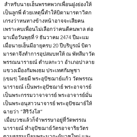
สำหรับนายเฮ็นพรรคพวกเพื่อนฝูงย่องให้
เป็นลูกพี่ ด้วยเหตุนี้ทำให้บิดามารดาวิตก
เกรงว่าหนทางข้างหน้าอาจจะเสียคน
เพราะคบเพื่อนไม่เลือกว่าคนดีคนพาล ต่อ
มาเมื่อวันพุธที่ 9 ธันวาคม 2474 ปีมะแม
เมื่อนายเฮ็นมีอายุครบ 20 ปีบริบูรณ์ บิดา
มารดาจึงทำการอุปสมบทให้ ณ พัทสีมาวัด
พรรณนารายณ์ ตำบลกะวา อำเภอปาลาย
แขวงเมืองกัมพงธม ประเทศกัมพูชา
(เขมร) โดยมี พระอุปัชฌาย์แก้ว วัดพรรณ
นารายณ์ เป็นพระอุปัชฌาย์ พระอาจารย์
เป็นพระกรรมวาจาจารย์ พระอาจารย์มั่น
เป็นพระอนุสาวนาจารย์ พระอุปัชฌาย์ให้
ฉายว่า “สิริวังโส”
เมื่อบวชแล้วก็จำพรรษาอยู่ที่วัดพรรณ
นารายณ์ ทำอุปัชฌาย์วัตรอาจาริยวัตร
ตามธรรมเนียมพระนวกะผู้บวชใหม่ และ