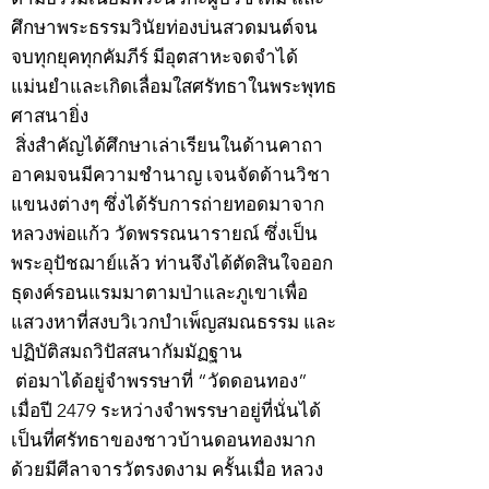
ศึกษาพระธรรมวินัยท่องบ่นสวดมนต์จน
จบทุกยุคทุกคัมภีร์ มีอุตสาหะจดจำได้
แม่นยำและเกิดเลื่อมใสศรัทธาในพระพุทธ
ศาสนายิ่ง
สิ่งสำคัญได้ศึกษาเล่าเรียนในด้านคาถา
อาคมจนมีความชำนาญ เจนจัดด้านวิชา
แขนงต่างๆ ซึ่งได้รับการถ่ายทอดมาจาก
หลวงพ่อแก้ว วัดพรรณนารายณ์ ซึ่งเป็น
พระอุปัชฌาย์แล้ว ท่านจึงได้ตัดสินใจออก
ธุดงค์รอนแรมมาตามป่าและภูเขาเพื่อ
แสวงหาที่สงบวิเวกบำเพ็ญสมณธรรม และ
ปฏิบัติสมถวิปัสสนากัมมัฏฐาน
ต่อมาได้อยู่จำพรรษาที่ “วัดดอนทอง”
เมื่อปี 2479 ระหว่างจำพรรษาอยู่ที่นั่นได้
เป็นที่ศรัทธาของชาวบ้านดอนทองมาก
ด้วยมีศีลาจารวัตรงดงาม ครั้นเมื่อ หลวง