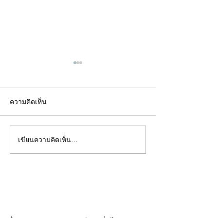
ความคิดเห็น
เขียนความคิดเห็น…
คอลัมน์"จับชีพจรวงการ
คอลัมน์"จับชีพจ
พระ"ประจำพุธที่ 29
พระ"ประจำอังคาร
กรกฎาคม 2569
กรกฎาคม 2569
©2020 by kampeenews. Proudly created with Wix.com