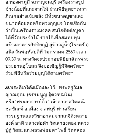
อ.ทองผาภูมิ จ.กาญจนบุรี เครื่องรางรูป
ช้างน้อยที่แกะจากไม้ ผ่านพิธีพุทธาเทวา
ภิเษกอย่างเข้มขลัง มีทั้งขนาดบูชาและ
ขนาดห้อยคอหรือพวงกุญแจ โดยเชื่อกัน
ว่าเป็นเครื่องรางมงคล สนใจติดต่อบูชา
ได้ที่วัดประจำไม้ รายได้เพื่อสมทบทุน
สร้างอาคารกัปปิยกุฏิ อู่ข้าวอู่น้ำ(โรงครัว) 
อนึ่ง วันพฤหัสบดีที่ 1มกราคม 2569 เวลา​ 
09.39​ น. ทางวัดจะประกอบพิธียกฉัตรพระ
ประธานอุโบสถ จึงขอเชิญผู้มีจิตศรัทธา
ร่วมพิธีหรือร่วมบุญได้ตามศรัทธา
🙏พระดีเกจิดังเมืองละโว้.. พระครูวิมล
ญาณอุดม (ธรรมนูญ ฐิตวฑฺฒโน) 
หรือ"พระอาจารย์ติ๋ว" เจ้าอาวาสวัดมณี
ชลขัณฑ์ อ.เมือง จ.ลพบุรี ท่านเรียน
กรรมฐานและวิชาอาคมจากเกจิดังหลาย
องค์ อาทิ หลวงพ่อดำ วัดเสาธงทอง,หลวง
ปู่ดู่ วัดสะแก,หลวงพ่อมหาโพธิ์ วัดคลอง