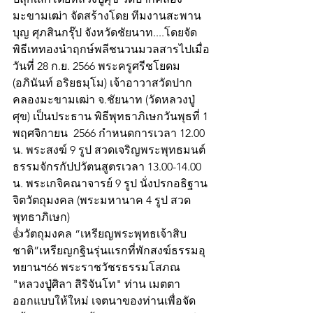
มะขามเฒ่า จัดสร้างโดย ทีมงานสะพาน
บุญ ศุภสินกรุ๊ป จังหวัดชัยนาท....โดยจัด
พิธีเททองนำฤกษ์พลีชนวนมวลสารไปเมื่อ
วันที่ 28 ก.ย. 2566 พระครูศรีชโยดม 
(อภินันท์ อริยธมฺโม) เจ้าอาวาสวัดปาก
คลองมะขามเฒ่า จ.ชัยนาท (วัดหลวงปู่
ศุข) เป็นประธาน พิธีพุทธาภิเษกวันพุธที่ 1 
พฤศจิกายน  2566 กำหนดการเวลา 12.00 
น. พระสงฆ์ 9 รูป สวดเจริญพระพุทธมนต์ 
ธรรมจักรกัปปวัตนสูตรเวลา 13.00-14.00 
น. พระเกจิคณาจารย์ 9 รูป นั่งปรกอธิฐาน
จิตวัตถุมงคล (พระมหานาค 4 รูป สวด
พุทธาภิเษก)
👍วัตถุมงคล “เหรียญพระพุทธเจ้าสิบ
ชาติ”เหรียญกฐินรุ่นแรกที่พักสงฆ์ธรรมอุ
ทยานฯ66 พระราชวัชรธรรมโสภณ 
"หลวงปู่ศิลา สิริจันโท" ท่าน เมตตา
ออกแบบให้ใหม่ เจตนาของท่านเพื่อจัด