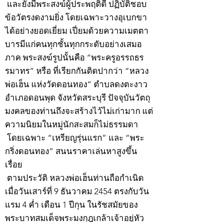
และยังมีพระสงฆ์ผู้ประพฤติดี ปฏิบัติชอบ
ข้อวัตรงดงามยิ่ง โดยเฉพาะวางอุเบกขา
ได้อย่างยอดเยี่ยม เปี่ยมด้วยความเมตตา
บารมีแก่คนทุกชั้นทุกกระดับอย่างเสมอ
ภาค พระสงฆ์รูปนั้นคือ “พระครูอรรถธร
รมาทร” หรือ ที่เรียกกันติดปากว่า “หลวง
พ่อเฮ็น แห่งวัดดอนทอง” ตำบลดงตะงาว
อำเภอดอนพุด จังหวัดสระบุรี ปัจจุบันวัตถุ
มงคลของท่านถึงจะสร้างไว้ไม่เก่ามาก แต่
ความนิยมในหมู่นักสะสมก็ไม่ธรรมดา
โดยเฉพาะ “เหรียญรุ่นแรก” และ “พระ
กริ่งดอนทอง” สนนราคาเล่นหาสูงขึ้น
เรื่อย
ตามประวัติ หลวงพ่อเฮ็นท่านถือกำเนิด
เมื่อวันเสาร์ที่ 9 ธันวาคม 2454 ตรงกับวัน
แรม 4 ค่ำ เดือน 1 ปีกุน ในรัชสมัยของ
พระบาทสมเด็จพระมงกุฎเกล้าเจ้าอยู่หัว