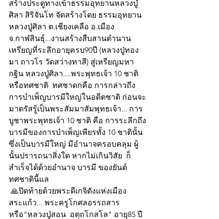
สร้างประตูทางเข้าธรรมอุทยานหลวงปู่
ศิลา สิริจันโท จัดสร้างโดย ธรรมอุทยาน
หลวงปู่ศิลา ต.เชียงเคลือ อ.เมือง 
จ.กาฬสินธุ์...งานสร้างสืบสานตำนาน
เหรียญที่ระลึกอายุครบ90ปี (หลวงปู่ทอง
มา ถาวโร วัดสว่างทาสี) สู่เหรียญมหา
กฐิน หลวงปู่ศิลา....พระพุทธเจ้า 10 ชาติ 
หรือทศชาติ  ทศชาดกคือ การกล่าวถึง
การบำเพ็ญบารมีใหญ่ในอดีตชาติ ก่อนจะ
มาตรัสรู้เป็นพระสัมมาสัมพุทธเจ้า... การ
บูชาพระพุทธเจ้า 10 ชาติ คือ การระลึกถึง
บารมีของการบำเพ็ญเพียรทั้ง 10 ชาตินั้น 
ซึ่งเป็นบารมีใหญ่ มีอำนาจครอบคลุม ผู้
นั้นปรารถนาสิ่งใด หากไม่เกินวิสัย  ก็
สำเร็จได้ด้วยอำนาจ บารมี ของยันต์
ทศชาตินี้แล
 🙏ปิดท้ายด้วยพระดีเกจิดังแห่งเมือง
สระแก้ว... พระครูโกศลอรรถสาร 
หรือ"หลวงปู่สอน  อตฺถโกสโล" อายุ85 ปี 