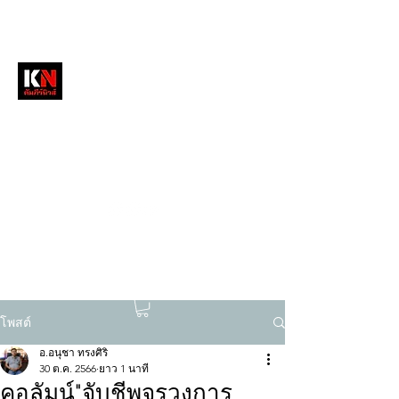
หนังสือพิมพ์คัมภีร์นิวส์
สื่อลึกวงการสงฆ์ เจาะตรงพระเครื่องดัง
tukompee07@gmail.com
0614034151
โพสต์
อ.อนุชา ทรงศิริ
30 ต.ค. 2566
ยาว 1 นาที
คอลัมน์"จับชีพจรวงการ