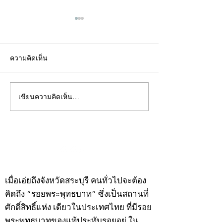
ความคิดเห็น
เขียนความคิดเห็น…
คอลัมน์"จับชีพจรวงการ
คอลัมน์"จับชีพจ
พระ"ประจำพุธที่ 29
พระ"ประจำอังคาร
กรกฎาคม 2569
กรกฎาคม 2569
©2020 by kampeenews. Proudly created with Wix.com
เมื่อเอ่ยถึงจังหวัดสระบุรี คนทั่วไปจะต้อง
คิดถึง “รอยพระพุทธบาท” ซึ่งเป็นสถานที่
ศักดิ์สิทธิ์แห่ง เดียวในประเทศไทย ที่มีรอย
พระพุทธบาทของแท้ประทับรอยอยู่ ใน