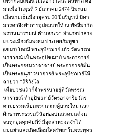
เพราะคบเพื่อนไม่เลือกว่าคนดีคนพาล ต่อ
มาเมื่อวันพุธที่ 9 ธันวาคม 2474 ปีมะแม
เมื่อนายเฮ็นมีอายุครบ 20 ปีบริบูรณ์ บิดา
มารดาจึงทำการอุปสมบทให้ ณ พัทสีมาวัด
พรรณนารายณ์ ตำบลกะวา อำเภอปาลาย
แขวงเมืองกัมพงธม ประเทศกัมพูชา
(เขมร) โดยมี พระอุปัชฌาย์แก้ว วัดพรรณ
นารายณ์ เป็นพระอุปัชฌาย์ พระอาจารย์
เป็นพระกรรมวาจาจารย์ พระอาจารย์มั่น
เป็นพระอนุสาวนาจารย์ พระอุปัชฌาย์ให้
ฉายว่า “สิริวังโส”
เมื่อบวชแล้วก็จำพรรษาอยู่ที่วัดพรรณ
นารายณ์ ทำอุปัชฌาย์วัตรอาจาริยวัตร
ตามธรรมเนียมพระนวกะผู้บวชใหม่ และ
ศึกษาพระธรรมวินัยท่องบ่นสวดมนต์จน
จบทุกยุคทุกคัมภีร์ มีอุตสาหะจดจำได้
แม่นยำและเกิดเลื่อมใสศรัทธาในพระพุทธ