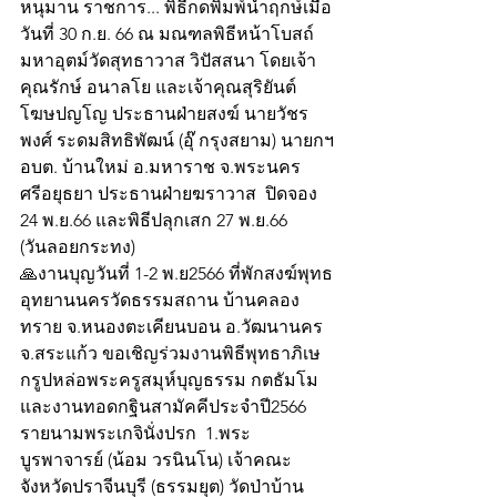
หนุมาน ราชการ... พิธีกดพิมพ์นำฤกษ์เมื่อ
วันที่ 30 ก.ย. 66 ณ มณฑลพิธีหน้าโบสถ์
มหาอุตม์วัดสุทธาวาส วิปัสสนา โดยเจ้า
คุณรักษ์ อนาลโย และเจ้าคุณสุริยันต์ 
โฆษปญโญ ประธานฝ่ายสงฆ์ นายวัชร
พงศ์ ระดมสิทธิพัฒน์ (อุ๊ กรุงสยาม) นายกฯ
อบต. บ้านใหม่ อ.มหาราช จ.พระนคร 
ศรีอยุธยา ประธานฝ่ายฆราวาส  ปิดจอง 
24 พ.ย.66 และพิธีปลุกเสก 27 พ.ย.66 
(วันลอยกระทง)
🙏งานบุญวันที่ 1-2 พ.ย2566 ที่พักสงฆ์พุทธ
อุทยานนครวัดธรรมสถาน บ้านคลอง
ทราย จ.หนองตะเคียนบอน อ.วัฒนานคร 
จ.สระแก้ว ขอเชิญร่วมงานพิธีพุทธาภิเษ
กรูปหล่อพระครูสมุห์บุญธรรม กตธัมโม 
และงานทอดกฐินสามัคคีประจำปี2566 
รายนามพระเกจินั่งปรก  1.พระ
บูรพาจารย์ (น้อม วรนินโน) เจ้าคณะ
จังหวัดปราจีนบุรี (ธรรมยุต) วัดป่าบ้าน