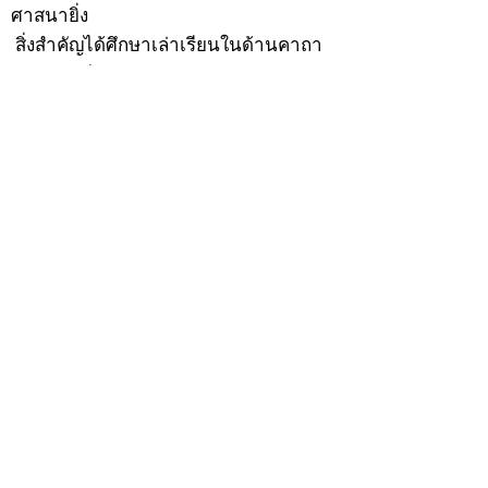
ศาสนายิ่ง
สิ่งสำคัญได้ศึกษาเล่าเรียนในด้านคาถา
อาคมจนมีความชำนาญ เจนจัดด้านวิชา
แขนงต่างๆ ซึ่งได้รับการถ่ายทอดมาจาก
หลวงพ่อแก้ว วัดพรรณนารายณ์ ซึ่งเป็น
พระอุปัชฌาย์แล้ว ท่านจึงได้ตัดสินใจออก
ธุดงค์รอนแรมมาตามป่าและภูเขาเพื่อ
แสวงหาที่สงบวิเวกบำเพ็ญสมณธรรม และ
ปฏิบัติสมถวิปัสสนากัมมัฏฐาน
ต่อมาได้อยู่จำพรรษาที่ “วัดดอนทอง”
เมื่อปี 2479 ระหว่างจำพรรษาอยู่ที่นั่นได้
เป็นที่ศรัทธาของชาวบ้านดอนทองมาก
ด้วยมีศีลาจารวัตรงดงาม ครั้นเมื่อ หลวง
พ่อแพ เจ้าอาวาสวัดดอนทอง มรณภาพลง
ชาวบ้านได้นิมนต์หลวงพ่อเฮ็น ดำรง
ตำแหน่งเจ้าอาวาสสืบต่อมา ปี 2535 ได้
รับพระราชทานเลื่อนสมณศักดิ์เป็นพระครู