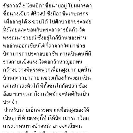
รัชกาลที่ 6 โยมบิดาชื่อนายอยู่ โยมมารดา
ชื่อนางเขียว ศิริวงษ์ ซึ่งมีอาชีพเกษตรกร
เมื่ออายุได้ 8 ขวบได้ ไปศึกษาอักขระสมัย
ทั้งไทยและขอมกับพระอาจารย์แก้ว วัด
พรรณนารายณ์ ซึ่งอยู่ไกล้บ้านของท่าน
พออ่านออกเขียนได้ก็ลาจากวัดมาช่วย
บิดามารดาประกอบอาชีพ ท่านเป็นคนที่มี
ร่างกายแข็งแรง ใจคอกล้าหาญอดทน
กว้างขวางมีพรรคพวกเพื่อนฝูงมาก ยุคนั้น
บ้านกะวาปาลาย แขวงเมืองกำพงธม เป็น
แดนนักเลงหัวไม้ มีทั้งชนไก่กัดปลา ข้อง
อ้อย ฯลฯ เวลามีงานวัดมักจะนัดตีกันเป็น
ประจำ
สำหรับนายเฮ็นพรรคพวกเพื่อนฝูงย่องให้
เป็นลูกพี่ ด้วยเหตุนี้ทำให้บิดามารดาวิตก
เกรงว่าหนทางข้างหน้าอาจจะเสียคน