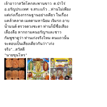
เจ้าอาวาสวัดโคกสะพานขาว  ต.ป่าไร่  
อ.อรัญประเทศ  จ.สระแก้ว ...ท่านไม่เพียง
แต่เก่งเรื่องกรรมฐานอย่างเดียว ในเรื่อง
แคล้วคลาด เมตตามหานิยม เจิมรถ อาบ
น้ำมนต์ ตรวจดวงชะตา ท่านก็มีชื่อเสียง
เลื่องลือ หากถามคนอรัญฯและชาว
กัมพูชาดูว่า ท่านเก่งจริงไหม คนแถวนั้น
จะตอบเป็นเสียงเดียวกันว่า"เก่ง
จริง"...สวัสดี
"นายขุนโหร"