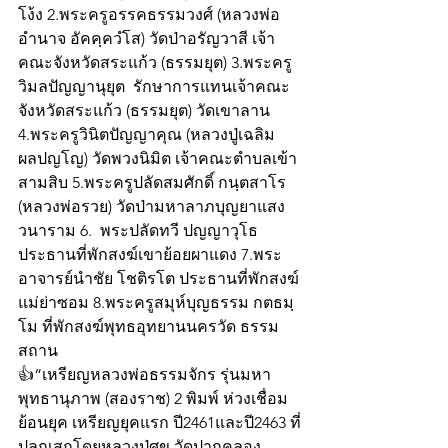
โง้ง 2.พระครูอรรคธรรมวงศ์ (หลวงพ่อ
อำนาจ อัคคฺควํโส) วัดป่าอรัญวาสี เจ้า
คณะจังหวัดสระแก้ว (ธรรมยุต) 3.พระครู
วิมลปัญญานุยุต  รักษาการแทนเจ้าคณะ
จังหวัดสระแก้ว (ธรรมยุต) วัดเขาลาน 
4.พระครูวินิตปัญญาคุณ (หลวงปู่เฉลิม 
ผลปญโญ) วัดพวงนิมิต เจ้าคณะตำบลเข้า
สามสิบ 5.พระครูปลัดสมศักดิ์ กนฺตสาโร 
(หลวงพ่อรวย) วัดป่ามหาลาภบุญยาแสง
วนาราม 6.  พระปลัดทวี ปญญาวุโธ 
ประธานที่พักสงฆ์เขาย้อยผาแดง 7.พระ
อาจารย์นำชัย โชติรโต ประธานที่พักสงฆ์
แม่ย่าซอม 8.พระครูสมุห์บุญธรรม กตธมฺ
โม ที่พักสงฆ์พุทธอุทยานนครวัด ธรรม
สถาน
👍“เหรียญหลวงพ่อธรรมจักร รุ่นมหา
พุทธานุภาพ (สองราช) 2 พิมพ์ ห่วงเชื่อม
ย้อนยุค เหรียญยุคแรก ปี2461และปี2463 ที่
ปลุกเสกโดยหลวงปู่ศุข วัดปากคลอง