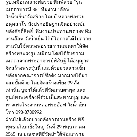
รูปเหมือนหลวงพ่อรวย พิมพ์สวย “รุ่น
เมตตาบารมี 88” ทีมงาน “อ๊อฟ 
วังน้ำเย็น”จัดสร้าง โดยมี หลวงพ่อรวย 
อคฺคสาโร นั่งปรกอธิษฐานจิตอย่างเข้ม
ขลังศักดิ์สิทธิ์  ทีมงานประทานพร 189 ทีม
งานอ๊อฟ วังน้ำเย็น ได้มีโอกาสได้ไปถวาย
งานรับใช้หลวงพ่อรวย ท่านเมตตาให้จัด
สร้างพระผงรูปเหมือน โดยได้รับความ
เมตตาจากพระอาจารย์พิสิษฐ์ ได้อนุญาต
จัดสร้างพระรุ่นนี้ และด้วยมวลสารเข้ม
ขลังจากคณาจารย์ชื่อดัง มากมายได้มา
ผสมปั้มด้วย โดยจัดสร้างเพียง 99 ลัง 
เท่านั้น บูชาได้แล้วที่วัดมาบตาพุด และ
ศูนย์พระเครื่องที่ร่วมเป็นสะพานบุญ และ
ทางเพจโรงงานหล่อพระอ๊อฟ วังน้ำเย็น 
โทร.098-8788992
ผ่านไปแล้วอย่างอลังการงานสร้าง พิธี
พุทธาภิเษกยิ่งใหญ่ วันที่ 29 พฤษภาคม 
2565  ณ มณฑลพิธีวัดป่าใต้พัฒนาราม  