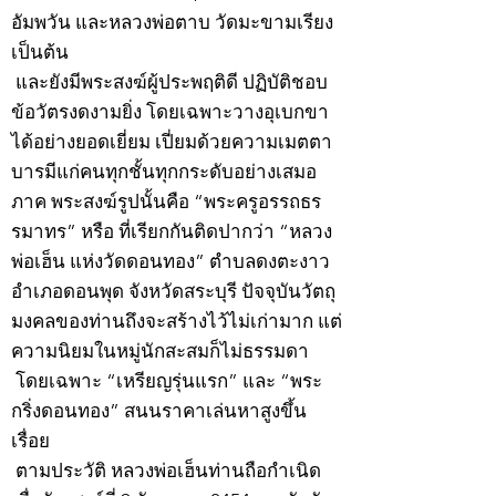
อัมพวัน และหลวงพ่อตาบ วัดมะขามเรียง
เป็นต้น
และยังมีพระสงฆ์ผู้ประพฤติดี ปฏิบัติชอบ
ข้อวัตรงดงามยิ่ง โดยเฉพาะวางอุเบกขา
ได้อย่างยอดเยี่ยม เปี่ยมด้วยความเมตตา
บารมีแก่คนทุกชั้นทุกกระดับอย่างเสมอ
ภาค พระสงฆ์รูปนั้นคือ “พระครูอรรถธร
รมาทร” หรือ ที่เรียกกันติดปากว่า “หลวง
พ่อเฮ็น แห่งวัดดอนทอง” ตำบลดงตะงาว
อำเภอดอนพุด จังหวัดสระบุรี ปัจจุบันวัตถุ
มงคลของท่านถึงจะสร้างไว้ไม่เก่ามาก แต่
ความนิยมในหมู่นักสะสมก็ไม่ธรรมดา
โดยเฉพาะ “เหรียญรุ่นแรก” และ “พระ
กริ่งดอนทอง” สนนราคาเล่นหาสูงขึ้น
เรื่อย
ตามประวัติ หลวงพ่อเฮ็นท่านถือกำเนิด