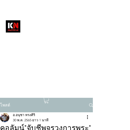
หนังสือพิมพ์คัมภีร์นิวส์
สื่อลึกวงการสงฆ์ เจาะตรงพระเครื่องดัง
tukompee07@gmail.com
0614034151
โพสต์
อ.อนุชา ทรงศิริ
30 พ.ค. 2565
ยาว 1 นาที
คอลัมน์"จับชีพจรวงการพระ"