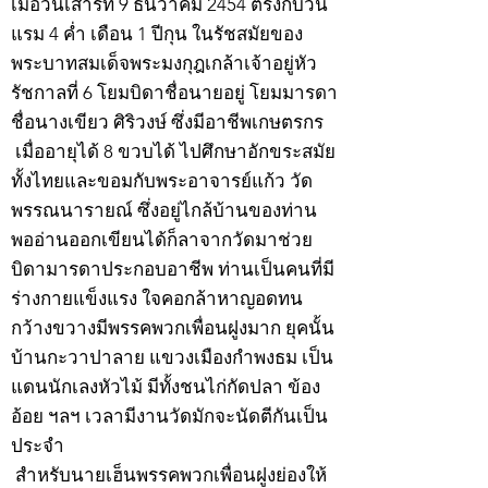
เมื่อวันเสาร์ที่ 9 ธันวาคม 2454 ตรงกับวัน
แรม 4 ค่ำ เดือน 1 ปีกุน ในรัชสมัยของ
พระบาทสมเด็จพระมงกุฎเกล้าเจ้าอยู่หัว
รัชกาลที่ 6 โยมบิดาชื่อนายอยู่ โยมมารดา
ชื่อนางเขียว ศิริวงษ์ ซึ่งมีอาชีพเกษตรกร
เมื่ออายุได้ 8 ขวบได้ ไปศึกษาอักขระสมัย
ทั้งไทยและขอมกับพระอาจารย์แก้ว วัด
พรรณนารายณ์ ซึ่งอยู่ไกล้บ้านของท่าน
พออ่านออกเขียนได้ก็ลาจากวัดมาช่วย
บิดามารดาประกอบอาชีพ ท่านเป็นคนที่มี
ร่างกายแข็งแรง ใจคอกล้าหาญอดทน
กว้างขวางมีพรรคพวกเพื่อนฝูงมาก ยุคนั้น
บ้านกะวาปาลาย แขวงเมืองกำพงธม เป็น
แดนนักเลงหัวไม้ มีทั้งชนไก่กัดปลา ข้อง
อ้อย ฯลฯ เวลามีงานวัดมักจะนัดตีกันเป็น
ประจำ
สำหรับนายเฮ็นพรรคพวกเพื่อนฝูงย่องให้