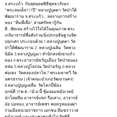
จ.สระแก้ว  กับสุดยอดพิธีพุทธาภิเษก 
“พระสมเด็จ111ปี” หลวงปู่บุดดา วัดป่าใต้
พัฒนาราม จ.สระแก้ว... ผลงานการสร้าง
ของ "ทีมพี่เสือ” สายศรัทธารู้กัน
ดี...ชัดเจน สร้างไว้ใจได้ในคุณภาพ พระ
เกจิอาจารย์ชื่อดังร่วมนั่งปรกอธิษฐานจิต
ปลุกเสก ประกอบด้วย 1.หลวงปู่บุดดา วัด
ป่าใต้พัฒนาราม 2. หลวงปู่เฉลิม  วัดพวง
นิมิต 3.หลวงปู่บุญมา สำนักสงฆ์เขาแก้ว
ทอง 4.พระอาจารย์ขวัญเมือง วัดป่าหนอง
หล่ม 5.หลวงปู่โสภณ วัดป่าอรัญ 6.หลวง
พ่อเฮง  วัดคลองปลาโด 7.พระมหาทวี วัด
นครธรรม ( เจ้าคณะอำเภอวัฒนานคร) 
8.หลวงปู่บุญเหลือ  วัดโคกปี่ฆ้อง
ฤกษ์ดี 31พ.ค.-1มิ.ย.นี้ ซุ้มจอมขมังเวทย์ 
นำโดยทีม อาจารย์แขก รือเสาะ, อาจารย์
อ๋อ บ่อทอง, อาจารย์เพชร พ่อครูหมอเฒ่า 
ร่วมมือหน่วยราชการ เอกชน ทีมฆราวาส
ขมังเวทย์ และประชาชนทั่วไป จัดพิธี