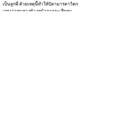
เป็นลูกพี่ ด้วยเหตุนี้ทำให้บิดามารดาวิตก
เกรงว่าหนทางข้างหน้าอาจจะเสียคน
เพราะคบเพื่อนไม่เลือกว่าคนดีคนพาล ต่อ
มาเมื่อวันพุธที่ 9 ธันวาคม 2474 ปีมะแม
เมื่อนายเฮ็นมีอายุครบ 20 ปีบริบูรณ์ บิดา
มารดาจึงทำการอุปสมบทให้ ณ พัทสีมาวัด
พรรณนารายณ์ ตำบลกะวา อำเภอปาลาย
แขวงเมืองกัมพงธม ประเทศกัมพูชา
(เขมร) โดยมี พระอุปัชฌาย์แก้ว วัดพรรณ
นารายณ์ เป็นพระอุปัชฌาย์ พระอาจารย์
เป็นพระกรรมวาจาจารย์ พระอาจารย์มั่น
เป็นพระอนุสาวนาจารย์ พระอุปัชฌาย์ให้
ฉายว่า “สิริวังโส”
เมื่อบวชแล้วก็จำพรรษาอยู่ที่วัดพรรณ
นารายณ์ ทำอุปัชฌาย์วัตรอาจาริยวัตร
ตามธรรมเนียมพระนวกะผู้บวชใหม่ และ
ศึกษาพระธรรมวินัยท่องบ่นสวดมนต์จน