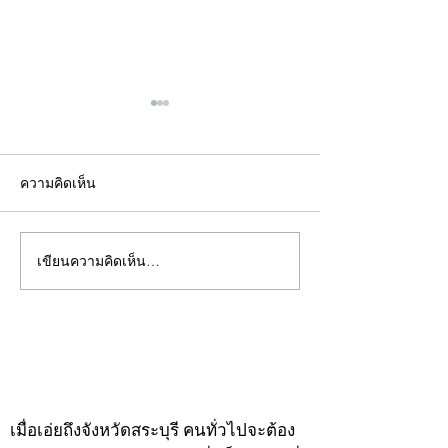
ความคิดเห็น
เขียนความคิดเห็น…
คอลัมน์"จับชีพจรวงการ
คอลัมน์"จับชีพจ
พระ"ประจำพุธที่ 29
พระ"ประจำอังคาร
กรกฎาคม 2569
กรกฎาคม 2569
©2020 by kampeenews. Proudly created with Wix.com
เมื่อเอ่ยถึงจังหวัดสระบุรี คนทั่วไปจะต้อง