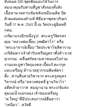
ทั้งหมด 500 ชุดเพื่อมอบให้ในการ
สมนาคุณกับท่านที่บูชาสั่งจองทั้งลัง 
เนื้อหามวลสารเข้มขลังเหมือนเดิม ปิด
ด้วยแผ่นทองคำแท้ พิธีมหาพุทธาภิเษก 
วันที่ 31 พ.ค. 2565 นี้ ณ วัดประดู่ฉิมพลี 
กทม.
เกจิมาแรงอีกหนึ่งรูป!. พระครูวิจิตรสร
คุณ "หลวงพ่อเจี๊ยบ วุฑฒิสาโร" หรือ 
"พระอาจารย์เจี๊ยบ"วัดประชาโฆสิตาราม 
เกจิอัมพวาเจ้าตำรับเหรียญตราตั้งท้าวเวส
สุวรรณ...คลื่นศรัทธามหาชนแห่ไปร่วม
งานและบูชาวัตถุมงคล เบี้ยแก้,ตะกรุด 
และเหรียญ ท้าวเวสสุวรรณพิมพ์ตรา
ตั้ง...ท่านสืบสายวิชาจาก พระครูสมุทร
วิจารณ์ หรือ"หลวงพ่อคลี่ ฐานวิจาโร" 
อดีตเจ้าอาวาส  สมญานาม พระเกจิแห่ง
ลุ่มแม่น้ำแม่กลอง เจ้าของเหรียญ 
"ด.ใหญ่"ที่มีประสบการณ์ฮือฮาว่า 
"เหนียว"...สวัสดี