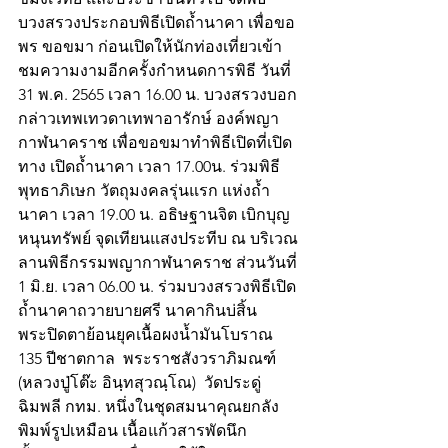
บวงสรวงประกอบพิธีเปิดถ้ำนาคา เพื่อขอ
พร ขอขมา ก่อนเปิดให้นักท่องเที่ยวเข้า
ชมความงามอีกครั้งกำหนดการพิธี วันที่ 
31 พ.ค. 2565 เวลา 16.00 น. บวงสรวงบอก
กล่าวเทพเทวดาเทพาอารักษ์ องค์พญา
กาฬนาคราช เพื่อขอขมาทำพิธีเปิดที่เปิด
ทาง เปิดถ้ำนาคา เวลา 17.00น. ร่วมพิธี
พุทธาภิเษก วัตถุมงคลรุ่นแรก แห่งถ้ำ
นาคา เวลา 19.00 น. อธิษฐานจิต เบิกบุญ
หนุนทรัพย์ จุดเทียนแสงประทีบ ณ บริเวณ
ลานพิธีกรรมพญากาฬนาคราช ส่วนวันที่ 
1 มิ.ย. เวลา 06.00 น. ร่วมบวงสรวงพิธีเปิด
ถ้ำนาคาถวายบายศรี นาคากินบ่สิ้น 
พระปิดตาย้อนยุคเนื้อผงน้ำมันโบราณ 
135 ปีชาตกาล  พระราชสังวราภิมณฑ์ 
(หลวงปู่โต๊ะ อินฺทสุวณฺโณ)  วัดประดู่
ฉิมพลี กทม. หนึ่งในชุดสมนาคุณยกลัง 
พิมพ์รูปเหมือน เนื้อแก้วสารพัดนึก 