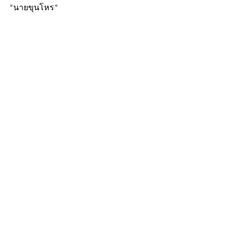
"นายขุนโหร"