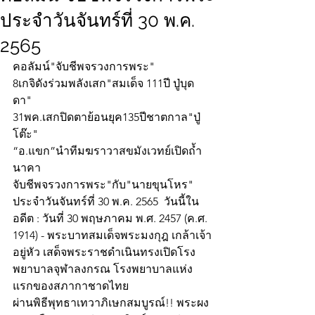
ประจำวันจันทร์ที่ 30 พ.ค.
2565
คอลัมน์"จับชีพจรวงการพระ"
8เกจิดังร่วมพลังเสก"สมเด็จ 111ปี ปู่บุด
ดา"
31พค.เสกปิดตาย้อนยุค135ปีชาตกาล"ปู่
โต๊ะ"
“อ.แขก”นำทีมฆราวาสขมังเวทย์เปิดถ้ำ
นาคา
จับชีพจรวงการพระ"กับ"นายขุนโหร" 
ประจำวันจันทร์ที่ 30 พ.ค. 2565  วันนี้ใน
อดีต : วันที่ 30 พฤษภาคม พ.ศ. 2457 (ค.ศ. 
1914) - พระบาทสมเด็จพระมงกุฎ เกล้าเจ้า
อยู่หัว เสด็จพระราชดำเนินทรงเปิดโรง
พยาบาลจุฬาลงกรณ โรงพยาบาลแห่ง
แรกของสภากาชาดไทย
ผ่านพิธีพุทธาเทวาภิเษกสมบูรณ์!! พระผง