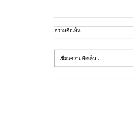
ความคิดเห็น
เขียนความคิดเห็น…
คอลัมน์"จับชีพจรวงการ
พระ"ประจำพฤหัสบดีที่ 30
กรกฎาคม 2569