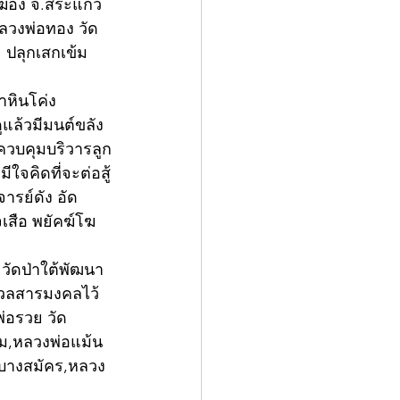
้อง จ.สระแก้ว 
หลวงพ่อทอง วัด
 ปลุกเสกเข้ม 
าหินโค่ง 
ูแล้วมีมนต์ขลัง
ควบคุมบริวารลูก
จคิดที่จะต่อสู้
จารย์ดัง อัด
เสือ พยัคฆ์โฆ
วัดป่าใต้พัฒนา
ดมวลสารมงคลไว้
่อรวย วัด
อม,หลวงพ่อแม้น 
ัดบางสมัคร,หลวง