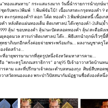
ุ่น"ทองแสนหาบ" กระแสแรงมาก วันนี้นำรายการนำฤกษ์มา
ชุดรับพระ3พิมพ์  1.พิมพ์จัมโบ้1 เนื้อเกสรตะกรุดทองคำ 9
อเกสร ตะกรุดทองคำ9 ดอก โค้ด ทองคำ 3.พิมพ์ปลดหนี้ เนื้อเก
ำ หลังติดแผ่นทองเต็ม ติดเกศาลป.โต๊ะทุกองค์1-2เส้น(ย้ำ
5999 ลุ้น! ขอบทองคำ ลุ้น!นะปัดตลอดทองคำ ลุ้น!สะดือฝังเพ
ุคอุดมวล สารเก่าติดเกศาลป.โต๊ะ...พิธีเสกนำฤกษ์เร็วๆนี้ที
ีพุทธาภิเษกอีกครั้งค่อยจ่ายพระพร้อมกัน... ผลงานบูชาครูโด
องจัดสร้าง...
ที่อายุพรรษามากที่สุดรูปหนึ่งจังหวัดมหาสารคาม...
หรือ “พระครูโสภณสราธิการ” อายุ95 ปีเจ้าอาวาสวัดบ้าน
สารคาม และที่ปรึกษาเจ้าคณะตำบลหนองกุง  ศิษย์สืบทอดพ
วาสวัดหนองแดง พระป่าวิปัสสนากัมมัฏฐานชื่อดังองค์หนึ่ง