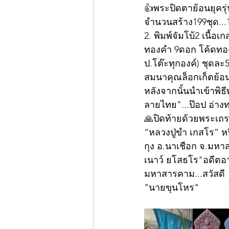
👍พระปิดตาย้อนยุคร
จำนวนสร้าง199ชุด...1
2. พิมพ์จัมโบ้2 เนื้
ทองคำ 9ดอก โค้ดทองค
ป.โต๊ะทุกองค์) ชุดละ
สมนาคุณล็อกเก็ตย้อนย
หลังจากนั้นนำเข้าพิธ
ลายไทย"...ป๊อป อ่างท
🙏ปิดท้ายด้วยพระเถระ
“หลวงปู่ขำ เกสโร” 
กุง อ.นาเชือก จ.มหา
เนาว์ ยโสธโร"อดีตอา
มหาสารคาม...สวัสดี
"นายขุนโหร"