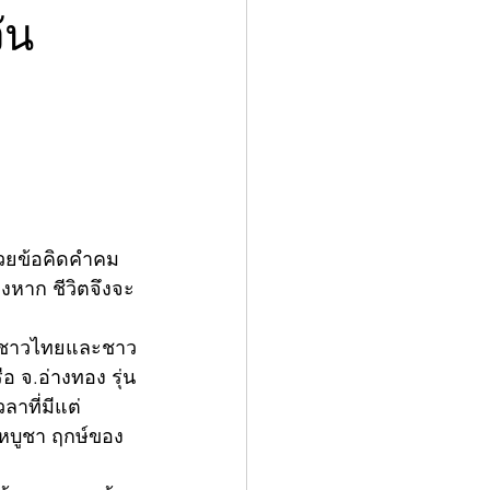
ัน
้วยข้อคิดคำคม
างหาก ชีวิตจึงจะ
้งชาวไทยและชาว
อ จ.อ่างทอง รุ่น
ลาที่มีแต่
าฬหบูชา ฤกษ์ของ