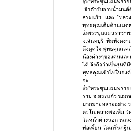
👍"พระขุนแผนพรายนาง
เจ้าตำรับอาบน้ำมนต์ศ
สระแก้ว" และ "หลวงปู
พุทธคุณเต็มด้านเมตต
👍พระขุนแผนราชาพยัค
จ.จันทบุรี  พิมพ์งดง
ดึงดูดใจ พุทธคุณแค
น้องต่างๆของตนและยั
ได้ จึงถือว่าเป็นรุ่นท
พุทธคุณเข้าไปในองค์
จะ
👍"พระขุนแผนพรายเจต
ราม จ.สระแก้ว นอกจา
มากมายหลายอย่าง รวม
ตะโก,หลวงพ่อเพิ่ม วั
วัดหน้าต่างนอก หลวง
พ่อเพี้ยน วัดเกริ่นก