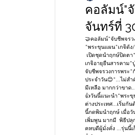
คอลัมน์"
จันทร์ที่
🤝คอลัมน์"จับชีพจร
"พระขุนแผน"เกจิดั
 เปิดชุดนำฤกษ์ปิด
เกจิอายุยืนสารคาม"ป
จับชีพจรวงการพระ"กั
ประจำวัน😊"...ไม่สำค
มีเหลือ มากกว่าขาด..
👍วันนี้แนะนำ"พระข
ต่างประเทศ...เริ่มกั
นี้กดพิมนำฤกษ์ เมื่อว
เพิ่มพูน มากมี  พิธีป
คหบดีผู้มั่งคั่ง ...รุ่น