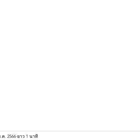
ขุนแผน khun paen
พระเก่าใหม่ยอดนิยม
ร้านพระเอกคัมภีร์
พระกริ
ม.ค. 2566
ยาว 1 นาที