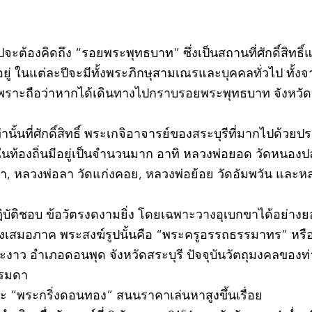
วไปจะต้องคิดถึง “รอยพระพุทธบาท” ซึ่งเป็นสถานที่ศักดิ์สิทธ
่ ในแต่ละปีจะมีทั้งพระภิกษุสามเณรและบุคคลทั่วไป ทั
พราะถือว่าหากได้เดินทางไปกราบรอยพระพุทธบาท จังหวัดสร
ท่านั้นที่ศักดิ์สิทธิ์ พระเกจิอาจารย์ของสระบุรีที่มากไปด้ว
ละในท้องถิ่นมีอยู่เป็นจำนวนมาก อาทิ หลวงพ่อยอด วัดหนอง
ตะเภา, หลวงพ่อลา วัดแก่งคอย, หลวงพ่อย้อย วัดอัมพวัน และ
©2020 by kampeenews. Proudly created with Wix.com
ฏิบัติชอบ ข้อวัตรงดงามยิ่ง โดยเฉพาะวางอุเบกขาได้อย่างย
างเสมอภาค พระสงฆ์รูปนั้นคือ “พระครูอรรถธรรมาทร” หรือ 
าว อำเภอดอนพุด จังหวัดสระบุรี ปัจจุบันวัตถุมงคลของท่า
รรมดา
 “พระกริ่งดอนทอง” สนนราคาเล่นหาสูงขึ้นเรื่อย