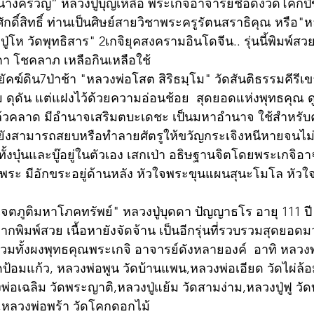
ครวญ” หลวงปู่บุญเหลือ พระเกจิอาจารย์ชื่อดังวัดโคกปี่ฆ
ักดิ์สิทธิ์ ท่านเป็นศิษย์สายวิชาพระครูรัตนสราธิคุณ หรือ"
่โห วัดพุทธิสาร" 2เกจิยุคสงครามอินโดจีน.. รุ่นนี้พิมพ์สวย
า โชคลาภ เหลือกินเหลือใช้
ฆ์ดิน7ป่าช้า "หลวงพ่อโสต สิริธมฺโม" วัดสันติธรรมคีรีเข
าม ดุดัน แต่แฝงไว้ด้วยความอ่อนช้อย  สุดยอดแห่งพุทธคุณ ด
ล้วคลาด มีอำนาจเสริมตบะเดชะ เป็นมหาอํานาจ ใช้สำหรับ
งสามารถสยบหรือทำลายศัตรูให้ขวัญกระเจิงหนีหายจนไม่มีใ
ี่มีทั้งบุ๋นและบู๊อยู่ในตัวเอง เสกเป่า อธิษฐานจิตโดยพระเกจิอา
พระ มีอักขระอยู่ด้านหลัง หัวใจพระขุนแผนสุนะโมโล หัวใจ
ภูติมหาโภคทรัพย์" หลวงปู่บุดดา ปัญญาธโร อายุ 111 ปี 
กพิมพ์สวย เนื้อหายังจัดจ้าน เป็นอีกรุ่นที่รวบรวมสุดยอ
ทั้งผงพุทธคุณพระเกจิ อาจารย์ดังหลายองค์  อาทิ หลวงพ
ดป้อมแก้ว, หลวงพ่อพูน วัดบ้านแพน,หลวงพ่อเอียด วัดไผ่ล้
พ่อเฉลิม วัดพระญาติ,หลวงปู่แย้ม วัดสามง่าม,หลวงปู่ฟู ว
ฐิน,หลวงพ่อพร้า วัดโคกดอกไม้