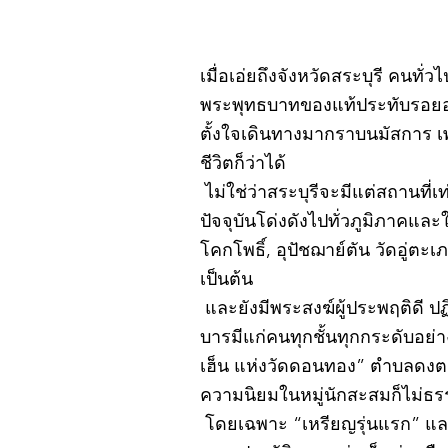
เมื่อเอ่ยถึงจังหวัดสระบุรี คนทั่
พระพุทธบาทของแท้ประทับรอยอยู
ตั้งใจเดินทางมากราบนมัสการ เ
ชีวิตก็ว่าได้
ไม่ใช่ว่าสระบุรีจะมีแต่สถานที่เ
ปัจจุบันโด่งดังไปทั่วภูมิภาคแ
โคกโพธิ์, อุปัชฌาย์ตัน วัดอู่
เป็นต้น
และยังมีพระสงฆ์ผู้ประพฤติดี ป
บารมีแก่คนทุกชั้นทุกกระดับอย่
เฮ็น แห่งวัดดอนทอง” ตำบลดงตะง
ความนิยมในหมู่นักสะสมก็ไม่ธ
โดยเฉพาะ “เหรียญรุ่นแรก” และ