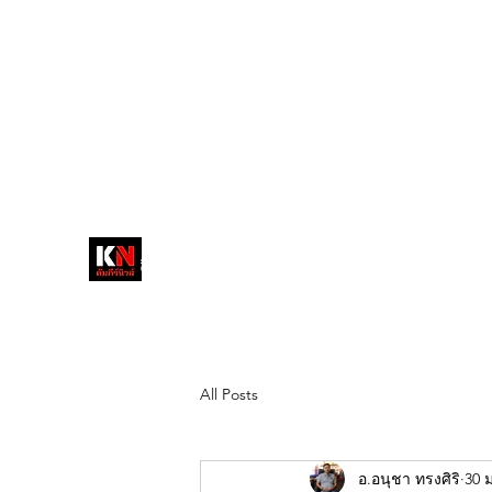
tukompee07@gmail.com
0614034151
หน้าหลัก
พระ
หนังสือพิมพ์คัมภีร์นิ
วส์
สื่อลึกวงการสงฆ์ เจาะตรงพระเครื่อง
ดัง
All Posts
อ.อนุชา ทรงศิริ
30 