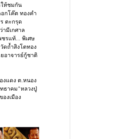
ให้ชมกัน 
 ดอกโค๊ต ทองคำ 
สร ตะกรุด
ว่ามีเกศาล
ชรแท้... พิเศษ
่วัดถ้ำสิงโตทอง 
ยอาจารย์กู้ชาติ 
หนองแดง ต.หนอง
ุทธาคม"หลวงปู่
ของเมือง