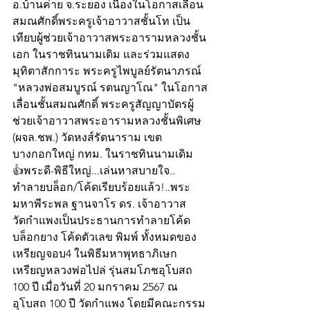
อ.บ้านค่าย จ.ระยอง เนื่องในโอกาสเลื่อน
สมณศักดิ์พระครูเจ้าอาวาสชั้นโท เป็น
เทียบผู้ช่วยเจ้าอาวาสพระอารามหลวงชั้น
เอก ในราชทินนามเดิม และร่วมแสดง
มุทิตาสักการะ พระครูไพบูลย์รัตนาภรณ์ 
"หลวงพ่อสมบูรณ์ รตนญาโณ" ในโอกาส
เลื่อนชั้นสมณศักดิ์ พระครูสัญญาบัตรผู้
ช่วยเจ้าอาวาสพระอารามหลวงชั้นพิเศษ  
(ผจล.ชพ.) วัดหงส์รัตนาราม เขต
บางกอกใหญ่ กทม. ในราชทินนามเดิม
👍พระดี-พิธีใหญ่...เล่นหาสบายใจ.. 
ทำลายบล็อก/โค้ดเรียบร้อยแล้ว!..พระ
มหาพีระพล ฐานจาโร ดร. เจ้าอาวาส
วัดกำแพงเป็นประธานการทำลายโค้ด 
บล็อกยาง โค้ดตัวเลข พิมพ์ ทั้งหมดของ
เหรียญจอบ4 ในพิธีมหาพุทธาภิเษก 
เหรียญหลวงพ่อไปล่ รุ่นสมโภชอุโบสถ 
100 ปี เมื่อวันที่ 20 มกราคม 2567 ณ 
อุโบสถ 100 ปี วัดกำแพง โดยมีคณะกรรม