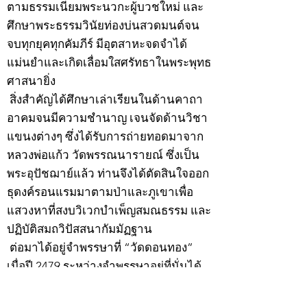
ตามธรรมเนียมพระนวกะผู้บวชใหม่ และ
ศึกษาพระธรรมวินัยท่องบ่นสวดมนต์จน
จบทุกยุคทุกคัมภีร์ มีอุตสาหะจดจำได้
แม่นยำและเกิดเลื่อมใสศรัทธาในพระพุทธ
ศาสนายิ่ง
สิ่งสำคัญได้ศึกษาเล่าเรียนในด้านคาถา
อาคมจนมีความชำนาญ เจนจัดด้านวิชา
แขนงต่างๆ ซึ่งได้รับการถ่ายทอดมาจาก
หลวงพ่อแก้ว วัดพรรณนารายณ์ ซึ่งเป็น
พระอุปัชฌาย์แล้ว ท่านจึงได้ตัดสินใจออก
ธุดงค์รอนแรมมาตามป่าและภูเขาเพื่อ
แสวงหาที่สงบวิเวกบำเพ็ญสมณธรรม และ
ปฏิบัติสมถวิปัสสนากัมมัฏฐาน
ต่อมาได้อยู่จำพรรษาที่ “วัดดอนทอง”
เมื่อปี 2479 ระหว่างจำพรรษาอยู่ที่นั่นได้
เป็นที่ศรัทธาของชาวบ้านดอนทองมาก
ด้วยมีศีลาจารวัตรงดงาม ครั้นเมื่อ หลวง