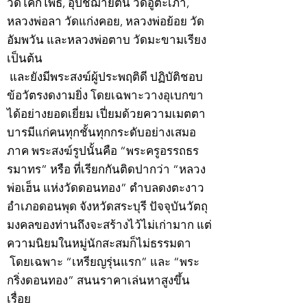
วัดโคกโพธิ์, อุปัชฌาย์ตัน วัดอู่ตะเภา,
หลวงพ่อลา วัดแก่งคอย, หลวงพ่อย้อย วัด
อัมพวัน และหลวงพ่อตาบ วัดมะขามเรียง
เป็นต้น
และยังมีพระสงฆ์ผู้ประพฤติดี ปฏิบัติชอบ
ข้อวัตรงดงามยิ่ง โดยเฉพาะวางอุเบกขา
ได้อย่างยอดเยี่ยม เปี่ยมด้วยความเมตตา
บารมีแก่คนทุกชั้นทุกกระดับอย่างเสมอ
ภาค พระสงฆ์รูปนั้นคือ “พระครูอรรถธร
รมาทร” หรือ ที่เรียกกันติดปากว่า “หลวง
พ่อเฮ็น แห่งวัดดอนทอง” ตำบลดงตะงาว
อำเภอดอนพุด จังหวัดสระบุรี ปัจจุบันวัตถุ
มงคลของท่านถึงจะสร้างไว้ไม่เก่ามาก แต่
ความนิยมในหมู่นักสะสมก็ไม่ธรรมดา
โดยเฉพาะ “เหรียญรุ่นแรก” และ “พระ
กริ่งดอนทอง” สนนราคาเล่นหาสูงขึ้น
เรื่อย