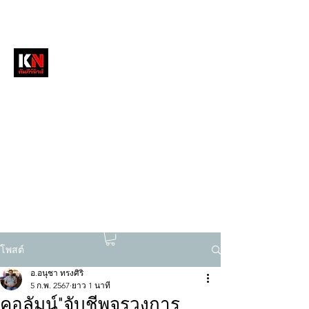
หนังสือพิมพ์คัมภีร์นิวส์
สื่อลึกวงการสงฆ์ เจาะตรงพระเครื่องดัง
tukompee07@gmail.com
0614034151
โพสต์
อ.อนุชา ทรงศิริ
5 ก.พ. 2567
ยาว 1 นาที
คอลัมน์"จับชีพจรวงการ