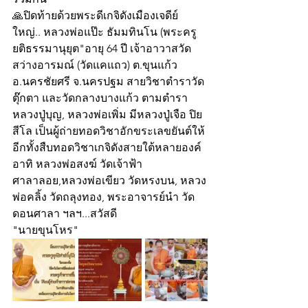
🙏ปิดท้ายด้วยพระดีเกจิดังเมืองเจดีย์
ใหญ่.. หลวงพ่อแป๊ะ ธัมมทินโน (พระครู
ยติธรรมานุยุต"อายุ 64 ปี เจ้าอาวาสวัด
สว่างอารมณ์ (วัดแคแถว) ต.ขุนแก้ว 
อ.นครชัยศรี จ.นครปฐม สายวิชาตำราวัด
ตุ๊กตา และวัดกลางบางแก้ว ตามตำรา
หลวงปู่บุญ, หลวงพ่อเพิ่ม มีหลวงปู่เจือ ปิย
สีโล เป็นผู้ถ่ายทอดวิชาอักขระเลขยันต์ให้ 
อีกทั้งสืบทอดวิชาเกจิดังสายใต้หลายองค์ 
อาทิ หลวงพ่อสงฆ์ วัดเจ้าฟ้า
ศาลาลอย,หลวงพ่อเขียว วัดหรงบน, หลวง
พ่อคลิ้ง วัดถลุงทอง, พระอาจารย์นำ วัด
ดอนศาลา ฯลฯ...สวัสดี
"นายขุนโหร"