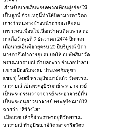
สำหรับนายเฮ็นพรรคพวกเพื่อนฝูงย่องให้
เป็นลูกพี่ ด้วยเหตุนี้ทำให้บิดามารดาวิตก
เกรงว่าหนทางข้างหน้าอาจจะเสียคน
เพราะคบเพื่อนไม่เลือกว่าคนดีคนพาล ต่อ
มาเมื่อวันพุธที่ 9 ธันวาคม 2474 ปีมะแม
เมื่อนายเฮ็นมีอายุครบ 20 ปีบริบูรณ์ บิดา
มารดาจึงทำการอุปสมบทให้ ณ พัทสีมาวัด
พรรณนารายณ์ ตำบลกะวา อำเภอปาลาย
แขวงเมืองกัมพงธม ประเทศกัมพูชา
(เขมร) โดยมี พระอุปัชฌาย์แก้ว วัดพรรณ
นารายณ์ เป็นพระอุปัชฌาย์ พระอาจารย์
เป็นพระกรรมวาจาจารย์ พระอาจารย์มั่น
เป็นพระอนุสาวนาจารย์ พระอุปัชฌาย์ให้
ฉายว่า “สิริวังโส”
เมื่อบวชแล้วก็จำพรรษาอยู่ที่วัดพรรณ
นารายณ์ ทำอุปัชฌาย์วัตรอาจาริยวัตร