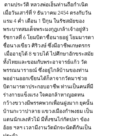
ตามประวัติ หลวงพ่อเฮ็นท่านถือกำเนิด
เมื่อวันเสาร์ที่ 9 ธันวาคม 2454 ตรงกับวัน
แรม 4 ค่ำ เดือน 1 ปีกุน ในรัชสมัยของ
พระบาทสมเด็จพระมงกุฎเกล้าเจ้าอยู่หัว
รัชกาลที่ 6 โยมบิดาชื่อนายอยู่ โยมมารดา
ชื่อนางเขียว ศิริวงษ์ ซึ่งมีอาชีพเกษตรกร
เมื่ออายุได้ 8 ขวบได้ ไปศึกษาอักขระสมัย
ทั้งไทยและขอมกับพระอาจารย์แก้ว วัด
พรรณนารายณ์ ซึ่งอยู่ไกล้บ้านของท่าน
พออ่านออกเขียนได้ก็ลาจากวัดมาช่วย
บิดามารดาประกอบอาชีพ ท่านเป็นคนที่มี
ร่างกายแข็งแรง ใจคอกล้าหาญอดทน
กว้างขวางมีพรรคพวกเพื่อนฝูงมาก ยุคนั้น
บ้านกะวาปาลาย แขวงเมืองกำพงธม เป็น
แดนนักเลงหัวไม้ มีทั้งชนไก่กัดปลา ข้อง
อ้อย ฯลฯ เวลามีงานวัดมักจะนัดตีกันเป็น
ประจำ