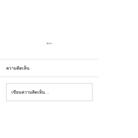
ความคิดเห็น
เขียนความคิดเห็น…
คอลัมน์"จับชีพจรวงการ
คอลัมน์"จับชีพจ
พระ"ประจำพุธที่ 29
พระ"ประจำอังคาร
กรกฎาคม 2569
กรกฎาคม 2569
©2020 by kampeenews. Proudly created with Wix.com