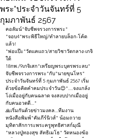
พระ"ประจำวันจันทร์ที่ 5
กุมภาพันธ์ 2567
คอลัมน์"จับชีพจรวงการพระ"
"จอบ4"พระพิธีใหญ่/ทำลายบล็อก-โค้ด
แล้ว!
"พ่อแป๊ะ"วัดแคแถว/สายวิชาวัดกลาง-เกจิ
ใต้
18กพ./9เกจิเสก"เหรียญพระบุตรพระลบ"
จับชีพจรวงการพระ"กับ"นายขุนโหร" 
ประจำวันจันทร์ที่ 5 กุมภาพันธ์ 2567 เริ่ม
ด้วยข้อคิดคำคมประจำวัน😊"....จงแกล้ง
โง่เมื่ออยู่กับคนฉลาด จงสงบปากเมื่ออยู่
กับคนอวดดี..."
🙏เริ่มกันด้วยข่าวมงคล...ทีมงาน
หนังสือพิมพ์"คัมภีร์นิวส์" น้อมถวาย
มุทิตาสักการะพระครูพุทธิศาสก์มุณี 
"หลวงปู่ทองสุข ลัทธิเมโธ" วัดหนองฆ้อ 