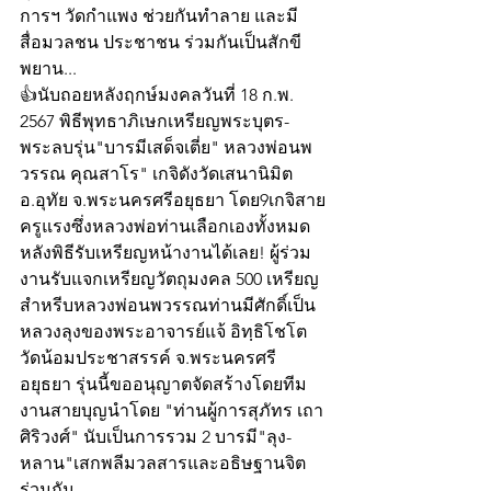
การฯ วัดกำแพง ช่วยกันทำลาย และมี
สื่อมวลชน ประชาชน ร่วมกันเป็นสักขี
พยาน...
👍นับถอยหลังฤกษ์มงคลวันที่ 18 ก.พ. 
2567 พิธีพุทธาภิเษกเหรียญพระบุตร- 
พระลบรุ่น"บารมีเสด็จเตี่ย" หลวงพ่อนพ
วรรณ คุณสาโร" เกจิดังวัดเสนานิมิต  
อ.อุทัย จ.พระนครศรีอยุธยา โดย9เกจิสาย
ครูแรงซึ่งหลวงพ่อท่านเลือกเองทั้งหมด 
หลังพิธีรับเหรียญหน้างานได้เลย! ผู้ร่วม
งานรับแจกเหรียญวัตถุมงคล 500 เหรียญ 
สำหรีบหลวงพ่อนพวรรณท่านมีศักดิ์เป็น
หลวงลุงของพระอาจารย์แจ้ อิทฺธิโชโต 
วัดน้อมประชาสรรค์ จ.พระนครศรี 
อยุธยา รุ่นนี้ขออนุญาตจัดสร้างโดยทีม
งานสายบุญนำโดย "ท่านผู้การสุภัทร เถา
ศิริวงศ์" นับเป็นการรวม 2 บารมี"ลุง-
หลาน"เสกพลีมวลสารและอธิษฐานจิต
ร่วมกัน  