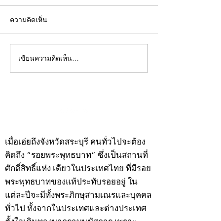
ความคิดเห็น
เขียนความคิดเห็น…
คอลัมน์"จับชีพจรวงการ
คอลัมน์"จับชีพจ
พระ"ประจำพุธที่ 29
พระ"ประจำอังคาร
กรกฎาคม 2569
กรกฎาคม 2569
©2020 by kampeenews. Proudly created with Wix.com
เมื่อเอ่ยถึงจังหวัดสระบุรี คนทั่วไปจะต้อง
คิดถึง “รอยพระพุทธบาท” ซึ่งเป็นสถานที่
ศักดิ์สิทธิ์แห่ง เดียวในประเทศไทย ที่มีรอย
พระพุทธบาทของแท้ประทับรอยอยู่ ใน
แต่ละปีจะมีทั้งพระภิกษุสามเณรและบุคคล
ทั่วไป ทั้งจากในประเทศและต่างประเทศ