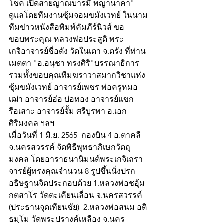
โชค เปิดสายญาณบารมี พญานาคา" 
ดูแลโดยทีมงานซุ้มจอมขมังเวทย์ ในนาม
ทีมข่าวหนังสือพิมพ์คัมภีร์นิวส์ ขอ
ขอบพระคุณ หลวงพ่อประสูติ พระ
เกจิอาจารย์ชื่อดัง วัดในเตา จ.ตรัง ที่ท่าน
เมตตา "อ.อนุชา ทรงศิริ"บรรณาธิการ 
รวมทั้งขอบคุณทีมฆราวาสมากวิชาแห่ง
ซุ้มขมังเวทย์ อาจารย์เพชร พ่อครูหมอ
เฒ่า อาจารย์อ๋อ บ่อทอง อาจารย์แขก 
รือเสาะ อาจารย์จั้ม ศรีบูรพา อ.เอก 
ศิริมงคล ฯลฯ
เมื่อวันที่ 1 มิ.ย. 2565  กองบิน 4 อ.ตาคลี 
จ.นครสวรรค์ จัดพิธีพุทธาภิเษกวัตถุ
มงคล โดยอาราธนานิมนต์พระเกจิเถรา
จารย์ผู้ทรงคุณจำนวน 8 รูปขึ้นนั่งปรก
อธิษฐานจิตประกอบด้วย 1.หลวงพ่อชอุ้ม 
กตสาโร วัดตะเคียนเลื่อน จ.นครสวรรค์ 
(ประธานจุดเทียนชัย)  2.หลวงพ่อสนม อติ
ธมฺโม วัดพระปรางค์เหลือง จ.นคร 