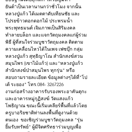
ยันต์”เป็นเวลานานกว่าชั่วโมง จากนั้น 
หลวงปู่แก้ว ได้เมตตาดับเทียนชัย และ
โปรยข้าวตอกดอกไม้ ประพรมน้ำ
พระพุทธมนต์ เจิมภาพเป็นสิริมงคล 
ทำลายบล็อก และแจกวัตถุมงคลแก่ผู้ร่วม
พิธี ผู้ที่สนใจร่วมบูชาวัตถุมงคล ติดตาม
ความเคลื่อนไหวได้ในเพจ เฟซบุ๊ก กลุ่ม 
หลวงปู่แก้ว สุทฺธิญาโณ สำนักสงฆ์สวน
สมุนไพร (เขาไม้แก้ว) และ"หลวงปู่แก้ว 
สำนักสงฆ์ป่าสมุนไพร ทุกรุ่น" หรือ
สอบถามรายละเอียด ข้อมูลต่างๆได้ที่"โป
เต้ ระยอง" โทร.084- 3267226 
งานก่อสร้างอาคารรับรองพระอาคันตุกะ 
และอาคารหมู่กุฏิสงฆ์ วัดแสงแก้ว
โพธิญาณ ขณะนี้เริ่มเคลียร์พื้นที่แล้วโดย
ครูบาอริยชาติท่านลงพื้นที่ดูงานด้วย
ตนเอง  ขอเชิญร่วมบูชาวัตถุมงคล "รุ่น 
ยิ้มรับทรัพย์" ผู้มีจิตศรัทธาร่วมบุญเพื่อ