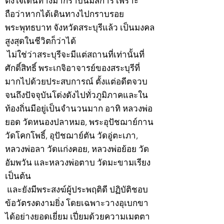
ตั้งใจเดินทางมากราบนมัสการ เพราะ
ถือว่าหากได้เดินทางไปกราบรอย
พระพุทธบาท จังหวัดสระบุรีแล้ว เป็นมงคล
สูงสุดในชีวิตก็ว่าได้
ไม่ใช่ว่าสระบุรีจะมีแต่สถานที่เท่านั้นที่
ศักดิ์สิทธิ์ พระเกจิอาจารย์ของสระบุรีที่
มากไปด้วยประสบการณ์ ตั้งแต่อดีตจวบ
จนถึงปัจจุบันโด่งดังไปทั่วภูมิภาคและใน
ท้องถิ่นมีอยู่เป็นจำนวนมาก อาทิ หลวงพ่อ
ยอด วัดหนองปลาหมอ, พระอุปัชฌาย์กาน
วัดโคกโพธิ์, อุปัชฌาย์ตัน วัดอู่ตะเภา,
หลวงพ่อลา วัดแก่งคอย, หลวงพ่อย้อย วัด
อัมพวัน และหลวงพ่อตาบ วัดมะขามเรียง
เป็นต้น
และยังมีพระสงฆ์ผู้ประพฤติดี ปฏิบัติชอบ
ข้อวัตรงดงามยิ่ง โดยเฉพาะวางอุเบกขา
ได้อย่างยอดเยี่ยม เปี่ยมด้วยความเมตตา