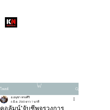
หนังสือพิมพ์คัมภีร์นิวส์
สื่อลึกวงการสงฆ์ เจาะตรงพระเครื่องดัง
tukompee07@gmail.com
0614034151
โพสต์
อ.อนุชา ทรงศิริ
6 มิ.ย. 2565
ยาว 1 นาที
คอลัมน์"จับชีพจรวงการ