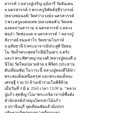
สวรรค์ 3.หลวงปู่เจริญ มุนิจารี วัดจันเสน 
จ.นครสวรรค์ 4.พระครูนิพัทธ์สุธีราภรณ์ 
(หลวงพ่อนงค์) วัดสว่างวงษ์จ.นครสวรรค์ 
5.พระครูมงคลเทพ (หลวงพ่อพัว) วัดเทพ
มงคลปานสาราม จ.นครสวรรค์ 6.หลวง
พ่ออ๋า วัดช่องแค จ.นครสวรรค์ 7.หลวงปู่
สังวาลย์ ธมฺมสาโร วัดเขามโนราห์ 
จ.อุทัยธานี 8.พระอาจารย์ประสูติ ปิยธมฺ
โม วัดถ้ำพระพุทธโกษีย์(ในเตา) จ.ตรัง 
และ9.พระพิศาลญาณวงศ์ (หลวงปู่ทองดี อ
นีโฆ) วัดใหม่ปลายห้วย จ.พิจิตร (ประธาน
ดับเทียนชัย) ในวาระนี้ หลวงปู่ทองดีได้นำ
พระสมเด็จเหนือครุฑ และพระสมเด็จนะ
เศรษฐี รวย 50 ล้านเข้าร่วมในพิธีด้วย 
เมื่อวันที่ 4 มิ.ย. 2565 เวลา 13.09 น. "หลวง
ปู่แก้ว สุทธิญาโณ"พระเกจิอาจารย์ชื่อดัง
สำนักสงฆ์ป่าสมุนไพรเขาไม้แก้ว 
จ.ปราจีนบุรี จุดเทียนชัยแล้วนั่งปรก
อธิษฐานจิตปลุกเสก“เหรียญมหา