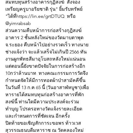
สมทบทุนสร้างอาคารกุฏิสงฆ์  สั่งจอง
เหรียญครูบาอริยชาติ รุ่น" ยิ้มรับทรัพย์ 
"ได้ที่https://lin.ee/grtDTUQ  หรือ 
@yimrabsab
ส่วนความคืบหน้าการก่อสร้างกุฎิสงฆ์
อาคาร 2 ชั้นหลังใหม่ของวัดมาบตาพุด 
จ.ระยอง คืบหน้าไปอย่างรวดเร็ว ทางนาย
ช่างแจ้งว่า จะแล้วเสร็จไม่เกินปี 2566 ทัน
งานผูกพัทธสีมาอุโบสถหลังใหม่แน่นอน 
แต่ตอนนี้ยังขาดปัจจัยในการก่อสร้างอีก 
10กว่าล้านบาท  ทางคณะกรรมการวัดจึง
กำหนดจัดให้มีการทอดผ้าป่าสามัคคีขึ้น
ในวันที่ 13 ก.ค 65 นี้ (วันอาสาฬหบูชา)เพื่อ
หารายได้สมทบทุนก่อสร้างอาคารที่พัก
สงฆ์นี้ ท่านใดมีความประสงค์จะร่วม
ทำบุญ โปรดรอทางวัดแจ้งรายละเอียด
และกำหนดการที่ชัดเจน อีกครั้ง 
ปิดท้ายขอเชิญสักการะขอพร ท้าวเวส
สุวรรณธนบดีมหาราช ณ วัดคลองใหม่ 