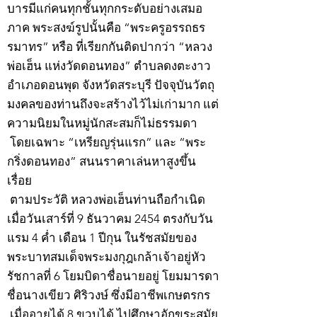
บารมีแก่คนทุกชั้นทุกกระดับอย่างเสมอ
ภาค พระสงฆ์รูปนั้นคือ “พระครูอรรถธร
รมาทร” หรือ ที่เรียกกันติดปากว่า “หลวง
พ่อเฮ็น แห่งวัดดอนทอง” ตำบลดงตะงาว
อำเภอดอนพุด จังหวัดสระบุรี ปัจจุบันวัตถุ
มงคลของท่านถึงจะสร้างไว้ไม่เก่ามาก แต่
ความนิยมในหมู่นักสะสมก็ไม่ธรรมดา
โดยเฉพาะ “เหรียญรุ่นแรก” และ “พระ
กริ่งดอนทอง” สนนราคาเล่นหาสูงขึ้น
เรื่อย
ตามประวัติ หลวงพ่อเฮ็นท่านถือกำเนิด
เมื่อวันเสาร์ที่ 9 ธันวาคม 2454 ตรงกับวัน
แรม 4 ค่ำ เดือน 1 ปีกุน ในรัชสมัยของ
พระบาทสมเด็จพระมงกุฎเกล้าเจ้าอยู่หัว
รัชกาลที่ 6 โยมบิดาชื่อนายอยู่ โยมมารดา
ชื่อนางเขียว ศิริวงษ์ ซึ่งมีอาชีพเกษตรกร
เมื่ออายุได้ 8 ขวบได้ ไปศึกษาอักขระสมัย