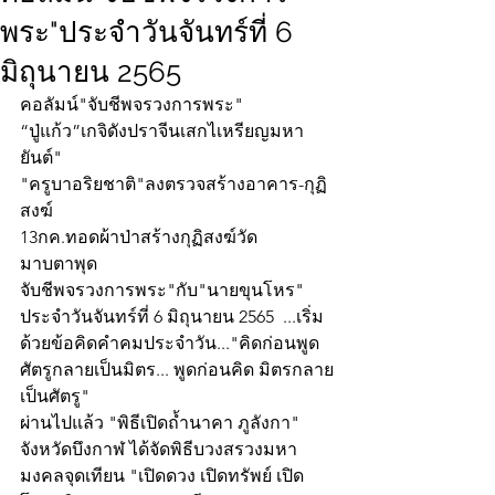
พระ"ประจำวันจันทร์ที่ 6
มิถุนายน 2565
คอลัมน์"จับชีพจรวงการพระ"
“ปู่แก้ว”เกจิดังปราจีนเสกไเหรียญมหา
ยันต์"
"ครูบาอริยชาติ"ลงตรวจสร้างอาคาร-กุฏิ
สงฆ์
13กค.ทอดผ้าป่าสร้างกุฏิสงฆ์วัด
มาบตาพุด
จับชีพจรวงการพระ"กับ"นายขุนโหร" 
ประจำวันจันทร์ที่ 6 มิถุนายน 2565  ...เริ่ม
ด้วยข้อคิดคำคมประจำวัน..."คิดก่อนพูด 
ศัตรูกลายเป็นมิตร... พูดก่อนคิด มิตรกลาย
เป็นศัตรู"
ผ่านไปแล้ว "พิธีเปิดถ้ำนาคา ภูลังกา" 
จังหวัดบึงกาฬ ได้จัดพิธีบวงสรวงมหา
มงคลจุดเทียน "เปิดดวง เปิดทรัพย์ เปิด