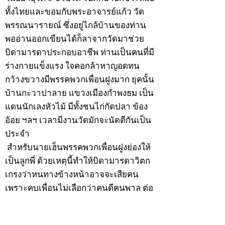
ทั้งไทยและขอมกับพระอาจารย์แก้ว วัด
พรรณนารายณ์ ซึ่งอยู่ไกล้บ้านของท่าน
พออ่านออกเขียนได้ก็ลาจากวัดมาช่วย
บิดามารดาประกอบอาชีพ ท่านเป็นคนที่มี
ร่างกายแข็งแรง ใจคอกล้าหาญอดทน
กว้างขวางมีพรรคพวกเพื่อนฝูงมาก ยุคนั้น
บ้านกะวาปาลาย แขวงเมืองกำพงธม เป็น
แดนนักเลงหัวไม้ มีทั้งชนไก่กัดปลา ข้อง
อ้อย ฯลฯ เวลามีงานวัดมักจะนัดตีกันเป็น
ประจำ
สำหรับนายเฮ็นพรรคพวกเพื่อนฝูงย่องให้
เป็นลูกพี่ ด้วยเหตุนี้ทำให้บิดามารดาวิตก
เกรงว่าหนทางข้างหน้าอาจจะเสียคน
เพราะคบเพื่อนไม่เลือกว่าคนดีคนพาล ต่อ
มาเมื่อวันพุธที่ 9 ธันวาคม 2474 ปีมะแม
เมื่อนายเฮ็นมีอายุครบ 20 ปีบริบูรณ์ บิดา