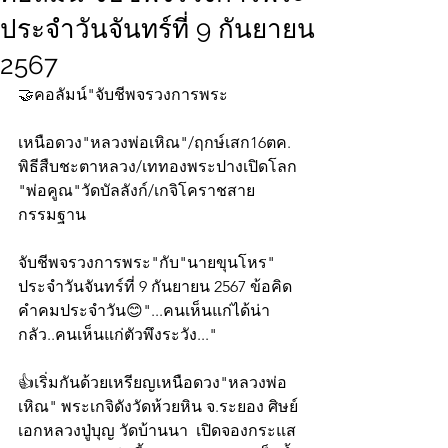
ประจำวันจันทร์ที่ 9 กันยายน
2567
🤝คอลัมน์"จับชีพจรวงการพระ
เหนือดวง"หลวงพ่อเหิณ"/ฤกษ์เสก16ตค.
พิธีสืบชะตาหลวง/เททองพระปางเปิดโลก
"พ่อคูณ"วัดบัลลังก์/เกจิโคราชสาย
กรรมฐาน
จับชีพจรวงการพระ"กับ"นายขุนโหร" 
ประจำวันจันทร์ที่ 9 กันยายน 2567 ข้อคิด
คำคมประจำวัน😊"...คนเห็นแก่ได้น่า
กลัว..คนเห็นแก่ตัวพึงระวัง..."
👍เริ่มกันด้วยเหรียญเหนือดวง"หลวงพ่อ
เหิณ" พระเกจิดังวัดห้วยหิน จ.ระยอง ศิษย์
เอกหลวงปู่บุญ วัดบ้านนา  เปิดจองกระแส