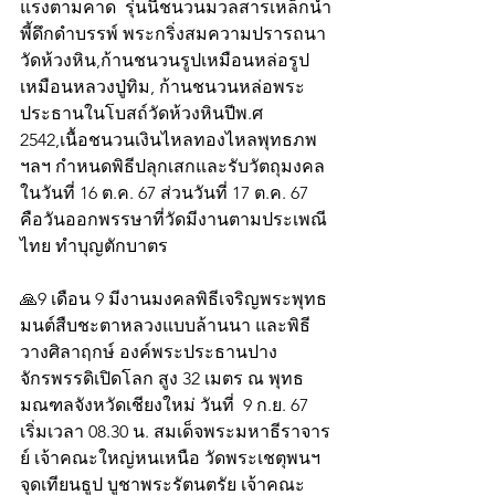
แรงตามคาด  รุ่นนี้ชนวนมวลสารเหล็กน้ำ
พี้ดึกดำบรรพ์ พระกริ่งสมความปรารถนา 
วัดห้วงหิน,ก้านชนวนรูปเหมือนหล่อรูป
เหมือนหลวงปู่ทิม, ก้านชนวนหล่อพระ
ประธานในโบสถ์วัดห้วงหินปีพ.ศ 
2542,เนื้อชนวนเงินไหลทองไหลพุทธภพ 
ฯลฯ กำหนดพิธีปลุกเสกและรับวัตถุมงคล
ในวันที่ 16 ต.ค. 67 ส่วนวันที่ 17 ต.ค. 67 
คือวันออกพรรษาที่วัดมีงานตามประเพณี
ไทย ทำบุญตักบาตร 
🙏9 เดือน 9 มีงานมงคลพิธีเจริญพระพุทธ
มนต์สืบชะตาหลวงแบบล้านนา และพิธี
วางศิลาฤกษ์ องค์พระประธานปาง
จักรพรรดิเปิดโลก สูง 32 เมตร ณ พุทธ
มณฑลจังหวัดเชียงใหม่ วันที่  9 ก.ย. 67 
เริ่มเวลา 08.30 น. สมเด็จพระมหาธีราจาร
ย์ เจ้าคณะใหญ่หนเหนือ วัดพระเชตุพนฯ 
จุดเทียนธูป บูชาพระรัตนตรัย เจ้าคณะ