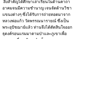
สิ่งสำคัญได้ศึกษาเล่าเรียนในด้านคาถา
อาคมจนมีความชำนาญ เจนจัดด้านวิชา
แขนงต่างๆ ซึ่งได้รับการถ่ายทอดมาจาก
หลวงพ่อแก้ว วัดพรรณนารายณ์ ซึ่งเป็น
พระอุปัชฌาย์แล้ว ท่านจึงได้ตัดสินใจออก
ธุดงค์รอนแรมมาตามป่าและภูเขาเพื่อ
แสวงหาที่สงบวิเวกบำเพ็ญสมณธรรม และ
ปฏิบัติสมถวิปัสสนากัมมัฏฐาน
ต่อมาได้อยู่จำพรรษาที่ “วัดดอนทอง”
เมื่อปี 2479 ระหว่างจำพรรษาอยู่ที่นั่นได้
เป็นที่ศรัทธาของชาวบ้านดอนทองมาก
ด้วยมีศีลาจารวัตรงดงาม ครั้นเมื่อ หลวง
พ่อแพ เจ้าอาวาสวัดดอนทอง มรณภาพลง
ชาวบ้านได้นิมนต์หลวงพ่อเฮ็น ดำรง
ตำแหน่งเจ้าอาวาสสืบต่อมา ปี 2535 ได้
รับพระราชทานเลื่อนสมณศักดิ์เป็นพระครู
สัญญาบัตรที่ “พระครูอรรถธรรมทร”