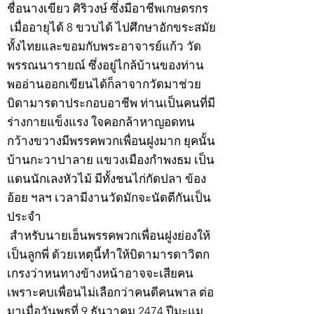
ชื่อนางเขียว ศิริวงษ์ ซึ่งมีอาชีพเกษตรกร
เมื่ออายุได้ 8 ขวบได้ ไปศึกษาอักขระสมัย
ทั้งไทยและขอมกับพระอาจารย์แก้ว วัด
พรรณนารายณ์ ซึ่งอยู่ไกล้บ้านของท่าน
พออ่านออกเขียนได้ก็ลาจากวัดมาช่วย
บิดามารดาประกอบอาชีพ ท่านเป็นคนที่มี
ร่างกายแข็งแรง ใจคอกล้าหาญอดทน
กว้างขวางมีพรรคพวกเพื่อนฝูงมาก ยุคนั้น
บ้านกะวาปาลาย แขวงเมืองกำพงธม เป็น
แดนนักเลงหัวไม้ มีทั้งชนไก่กัดปลา ข้อง
อ้อย ฯลฯ เวลามีงานวัดมักจะนัดตีกันเป็น
ประจำ
สำหรับนายเฮ็นพรรคพวกเพื่อนฝูงย่องให้
เป็นลูกพี่ ด้วยเหตุนี้ทำให้บิดามารดาวิตก
เกรงว่าหนทางข้างหน้าอาจจะเสียคน
เพราะคบเพื่อนไม่เลือกว่าคนดีคนพาล ต่อ
มาเมื่อวันพุธที่ 9 ธันวาคม 2474 ปีมะแม