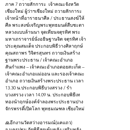
ภาค 7 ถวายสักการะ  เจ้าคณะจังหวัด
เชียงใหม่ ผู้ว่าฯเชียงใหม่ ถวายสักการะ  
เจ้าหน้าที่อาราธนาศีล / ประธานสงฆ์ให้
ศีล พระสงฆ์เจริญพระพุทธมนต์สืบชะตา
หลวงแบบล้านนา จุดเทียนจตุรทิศ พระ
มหาเถราจารย์นั่งอธิษฐานจิต จตุรทิศ เจ้า
ประคุณสมเด็จ ประกอบพิธีวางศิลาฤกษ์ 
คุณสถาพร วิจิตรสุนทร ถวายเงินสร้าง
ฐานพระประธาน / เจ้าคณะอำเภอ
สันกำแพง – เจ้าคณะอำเภอดอยสะเก็ด – 
เจ้าคณะอำเภอแม่ออน และรองเจ้าคณะ
อำเภอ ถวายเงินสร้างพระประธาน เวลา 
13.30 น.ประกอบพิธีบวงสรวง / รำ
บวงสรวง เวลา 14.09 น. ประกอบพิธีเท
ทองนำฤกษ์องค์จำลองพระประธานปาง
จักรพรรดิ์เปิดโลก พุทธมณฑล เชียงใหม่
🙏อีกงานวัดสว่างอารมณ์(แคแถว) 
จ.นครปฐม จัดพิธีสุดเข้มขลัง เสริมพลัง