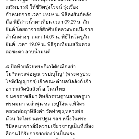
เสริมบารมี ให้ชีวิตรุ่งโรจน์ รุ่งเรือง
กำหนดการ เวลา 09.09 น. พิธีลงยันต์หลัง
มือ พิธีสาวน้ำตาเทียน เวลา 09.29 น. สัก
ยันต์ โดยอาจารย์สักศิษย์หลวงพ่อแป๊ะจาก
สำนักต่างๆ  เวลา 14.09 น. พิธีไหว้ครูสัก
ยันต์  เวลา 19.09 น. พิธีจุดเทียนเสริมดวง 
ต่อชะตา อาบน้ำมนต์
🙏ปิดท้ายด้วยพระดีเกจิดังเมืองย่า
โม"หลวงพ่อคูณ วรปญฺโญ" (พระครูประ
โชติปัญญากร) เจ้าคณะตำบลบัลลังก์ เจ้า
อาวาสวัดบัลลังก์ อ.โนนไทย 
จ.นครราชสีมา ศิษย์กรรมฐานสายครูบา
พรหมมา จ.ลำพูน หลวงปู่โง่น จ.พิจิตร 
หลวงพ่อฤาษีลิงดำ วัดท่าซุง,หลวงพ่อ
ม้วน วัดไทร นครปฐม ฯลฯ หนึ่งในพระ
วิปัสสนาจารย์มีความเชี่ยวชาญเป็นที่เลื่อง
ลือจนได้รับการยกย่องว่าเป็นพระ