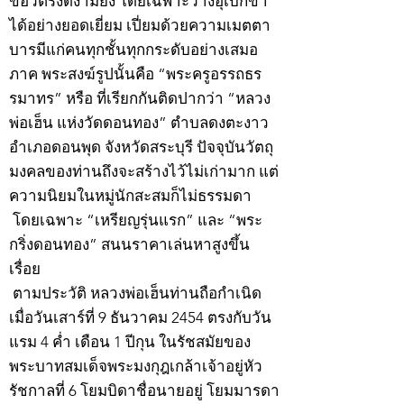
ข้อวัตรงดงามยิ่ง โดยเฉพาะวางอุเบกขา
ได้อย่างยอดเยี่ยม เปี่ยมด้วยความเมตตา
บารมีแก่คนทุกชั้นทุกกระดับอย่างเสมอ
ภาค พระสงฆ์รูปนั้นคือ “พระครูอรรถธร
รมาทร” หรือ ที่เรียกกันติดปากว่า “หลวง
พ่อเฮ็น แห่งวัดดอนทอง” ตำบลดงตะงาว
อำเภอดอนพุด จังหวัดสระบุรี ปัจจุบันวัตถุ
มงคลของท่านถึงจะสร้างไว้ไม่เก่ามาก แต่
ความนิยมในหมู่นักสะสมก็ไม่ธรรมดา
โดยเฉพาะ “เหรียญรุ่นแรก” และ “พระ
กริ่งดอนทอง” สนนราคาเล่นหาสูงขึ้น
เรื่อย
ตามประวัติ หลวงพ่อเฮ็นท่านถือกำเนิด
เมื่อวันเสาร์ที่ 9 ธันวาคม 2454 ตรงกับวัน
แรม 4 ค่ำ เดือน 1 ปีกุน ในรัชสมัยของ
พระบาทสมเด็จพระมงกุฎเกล้าเจ้าอยู่หัว
รัชกาลที่ 6 โยมบิดาชื่อนายอยู่ โยมมารดา