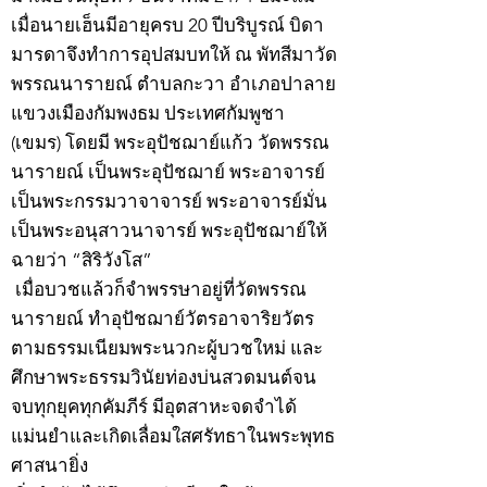
เมื่อนายเฮ็นมีอายุครบ 20 ปีบริบูรณ์ บิดา
มารดาจึงทำการอุปสมบทให้ ณ พัทสีมาวัด
พรรณนารายณ์ ตำบลกะวา อำเภอปาลาย
แขวงเมืองกัมพงธม ประเทศกัมพูชา
(เขมร) โดยมี พระอุปัชฌาย์แก้ว วัดพรรณ
นารายณ์ เป็นพระอุปัชฌาย์ พระอาจารย์
เป็นพระกรรมวาจาจารย์ พระอาจารย์มั่น
เป็นพระอนุสาวนาจารย์ พระอุปัชฌาย์ให้
ฉายว่า “สิริวังโส”
เมื่อบวชแล้วก็จำพรรษาอยู่ที่วัดพรรณ
นารายณ์ ทำอุปัชฌาย์วัตรอาจาริยวัตร
ตามธรรมเนียมพระนวกะผู้บวชใหม่ และ
ศึกษาพระธรรมวินัยท่องบ่นสวดมนต์จน
จบทุกยุคทุกคัมภีร์ มีอุตสาหะจดจำได้
แม่นยำและเกิดเลื่อมใสศรัทธาในพระพุทธ
ศาสนายิ่ง