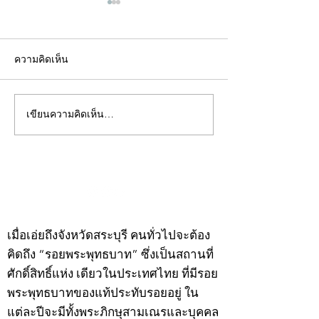
ความคิดเห็น
เขียนความคิดเห็น…
คอลัมน์"จับชีพจรวงการ
คอลัมน์"จับชีพจ
พระ"ประจำพุธที่ 29
พระ"ประจำอังคาร
กรกฎาคม 2569
กรกฎาคม 2569
©2020 by kampeenews. Proudly created with Wix.com
เมื่อเอ่ยถึงจังหวัดสระบุรี คนทั่วไปจะต้อง
คิดถึง “รอยพระพุทธบาท” ซึ่งเป็นสถานที่
ศักดิ์สิทธิ์แห่ง เดียวในประเทศไทย ที่มีรอย
พระพุทธบาทของแท้ประทับรอยอยู่ ใน
แต่ละปีจะมีทั้งพระภิกษุสามเณรและบุคคล