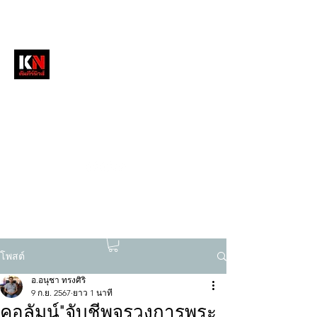
หนังสือพิมพ์คัมภีร์นิวส์
สื่อลึกวงการสงฆ์ เจาะตรงพระเครื่องดัง
tukompee07@gmail.com
0614034151
โพสต์
อ.อนุชา ทรงศิริ
9 ก.ย. 2567
ยาว 1 นาที
คอลัมน์"จับชีพจรวงการพระ