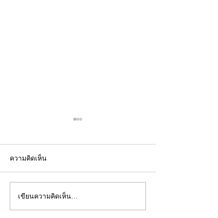
ความคิดเห็น
เขียนความคิดเห็น…
คอลัมน์"จับชีพจรวงการ
คอลัมน์"จับชีพจ
พระ"ประจำพุธที่ 29
พระ"ประจำอังคาร