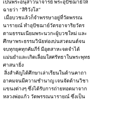
เป็นพระอนุสาวนาจารย์ พระอุปัชฌาย์ให้
ฉายว่า “สิริวังโส”
เมื่อบวชแล้วก็จำพรรษาอยู่ที่วัดพรรณ
นารายณ์ ทำอุปัชฌาย์วัตรอาจาริยวัตร
ตามธรรมเนียมพระนวกะผู้บวชใหม่ และ
ศึกษาพระธรรมวินัยท่องบ่นสวดมนต์จน
จบทุกยุคทุกคัมภีร์ มีอุตสาหะจดจำได้
แม่นยำและเกิดเลื่อมใสศรัทธาในพระพุทธ
ศาสนายิ่ง
สิ่งสำคัญได้ศึกษาเล่าเรียนในด้านคาถา
อาคมจนมีความชำนาญ เจนจัดด้านวิชา
แขนงต่างๆ ซึ่งได้รับการถ่ายทอดมาจาก
หลวงพ่อแก้ว วัดพรรณนารายณ์ ซึ่งเป็น
พระอุปัชฌาย์แล้ว ท่านจึงได้ตัดสินใจออก
ธุดงค์รอนแรมมาตามป่าและภูเขาเพื่อ
แสวงหาที่สงบวิเวกบำเพ็ญสมณธรรม และ
ปฏิบัติสมถวิปัสสนากัมมัฏฐาน