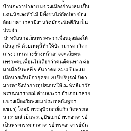
บ้านกะวาปาลาย แขวงเมืองกำพงธม เป็น
แดนนักเลงหัวไม้ มีทั้งชนไก่กัดปลา ข้อง
อ้อย ฯลฯ เวลามีงานวัดมักจะนัดตีกันเป็น
ประจำ
สำหรับนายเฮ็นพรรคพวกเพื่อนฝูงย่องให้
เป็นลูกพี่ ด้วยเหตุนี้ทำให้บิดามารดาวิตก
เกรงว่าหนทางข้างหน้าอาจจะเสียคน
เพราะคบเพื่อนไม่เลือกว่าคนดีคนพาล ต่อ
มาเมื่อวันพุธที่ 9 ธันวาคม 2474 ปีมะแม
เมื่อนายเฮ็นมีอายุครบ 20 ปีบริบูรณ์ บิดา
มารดาจึงทำการอุปสมบทให้ ณ พัทสีมาวัด
พรรณนารายณ์ ตำบลกะวา อำเภอปาลาย
แขวงเมืองกัมพงธม ประเทศกัมพูชา
(เขมร) โดยมี พระอุปัชฌาย์แก้ว วัดพรรณ
นารายณ์ เป็นพระอุปัชฌาย์ พระอาจารย์
เป็นพระกรรมวาจาจารย์ พระอาจารย์มั่น