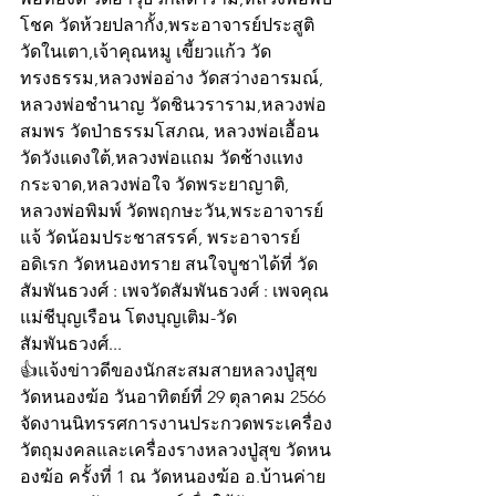
โชค วัดห้วยปลากั้ง,พระอาจารย์ประสูติ 
วัดในเตา,เจ้าคุณหมู เขี้ยวแก้ว วัด
ทรงธรรม,หลวงพ่ออ่าง วัดสว่างอารมณ์, 
หลวงพ่อชำนาญ วัดชินวราราม,หลวงพ่อ
สมพร วัดป่าธรรมโสภณ, หลวงพ่อเอื้อน 
วัดวังแดงใต้,หลวงพ่อแถม วัดช้างแทง
กระจาด,หลวงพ่อใจ วัดพระยาญาติ, 
หลวงพ่อพิมพ์ วัดพฤกษะวัน,พระอาจารย์
แจ้ วัดน้อมประชาสรรค์, พระอาจารย์
อดิเรก วัดหนองทราย สนใจบูชาได้ที่ วัด
สัมพันธวงศ์ : เพจวัดสัมพันธวงศ์ : เพจคุณ
แม่ชีบุญเรือน โตงบุญเติม-วัด
สัมพันธวงศ์...  
👍แจ้งข่าวดีของนักสะสมสายหลวงปู่สุข 
วัดหนองฆ้อ วันอาทิตย์ที่ 29 ตุลาคม 2566 
จัดงานนิทรรศการงานประกวดพระเครื่อง
วัตถุมงคลและเครื่องรางหลวงปู่สุข วัดหน
องฆ้อ ครั้งที่ 1 ณ วัดหนองฆ้อ อ.บ้านค่าย 