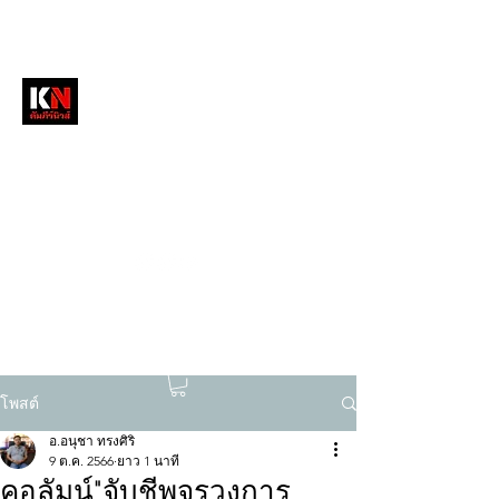
หนังสือพิมพ์คัมภีร์นิวส์
สื่อลึกวงการสงฆ์ เจาะตรงพระเครื่องดัง
tukompee07@gmail.com
0614034151
โพสต์
อ.อนุชา ทรงศิริ
9 ต.ค. 2566
ยาว 1 นาที
คอลัมน์"จับชีพจรวงการ