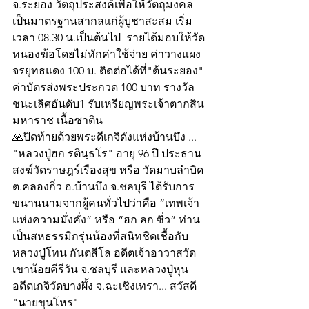
จ.ระยอง วัตถุประสงค์เพื่อให้วัตถุมงคล
เป็นมาตรฐานสากลแก่ผู้บูชาสะสม เริ่ม
เวลา 08.30 น.เป็นต้นไป  รายได้มอบให้วัด
หนองฆ้อโดยไม่หักค่าใช้จ่าย ค่าวางแผง
จรยุทธแดง 100 บ. ติดต่อได้ที่"ต้นระยอง" 
ค่าบัตรส่งพระประกวด 100 บาท รางวัล
ชนะเลิศอันดับ1 รับเหรียญพระเจ้าตากสิน
มหาราช เนื้อซาติน 
🙏ปิดท้ายด้วยพระดีเกจิดังแห่งบ้านบึง ... 
"หลวงปู่ฮก รตินฺธโร" อายุ 96 ปี ประธาน
สงฆ์วัดราษฎร์เรืองสุข หรือ วัดมาบลำบิด 
ต.คลองกิ่ว อ.บ้านบึง จ.ชลบุรี ได้รับการ
ขนานนามจากผู้คนทั่วไปว่าคือ “เทพเจ้า
แห่งความมั่งคั่ง” หรือ “ฮก ลก ซิ่ว” ท่าน
เป็นสหธรรมิกรุ่นน้องที่สนิทชิดเชื้อกับ
หลวงปู่โทน กันตสีโล อดีตเจ้าอาวาสวัด
เขาน้อยคีรีวัน จ.ชลบุรี และหลวงปู่หุน 
อดีตเกจิวัดบางผึ้ง จ.ฉะเชิงเทรา... สวัสดี
"นายขุนโหร"