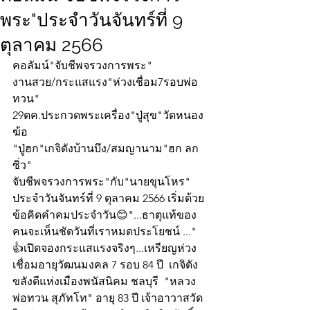
พระ"ประจำวันจันทร์ที่ 9
ตุลาคม 2566
คอลัมน์"จับชีพจรวงการพระ"
งานสวย/กระแสแรง"ห่วงเชื่อม7รอบพ่อ
ทวน"
29ตค.ประกวดพระเครื่อง"ปู่สุข"วัดหนอง
ฆ้อ
"ปู่ฮก"เกจิดังบ้านบึง/สมญานาม"ฮก ลก 
ซิ่ว"
จับชีพจรวงการพระ"กับ"นายขุนโหร" 
ประจำวันจันทร์ที่ 9 ตุลาคม 2566 เริ่มด้วย
ข้อคิดคำคมประจำวัน😊"...ธาตุแท้ของ
คนจะเห็นชัดวันที่เราหมดประโยชน์ ..."
👍เปิดจองกระแสแรงจริงๆ...เหรียญห่วง
เชื่อมอายุวัฒนมงคล 7 รอบ 84 ปี  เกจิดัง
ขลังดีแห่งเมืองพนัสนิคม ชลบุรี  "หลวง
พ่อทวน สุภัทโท" อายุ 83 ปี เจ้าอาวาสวัด