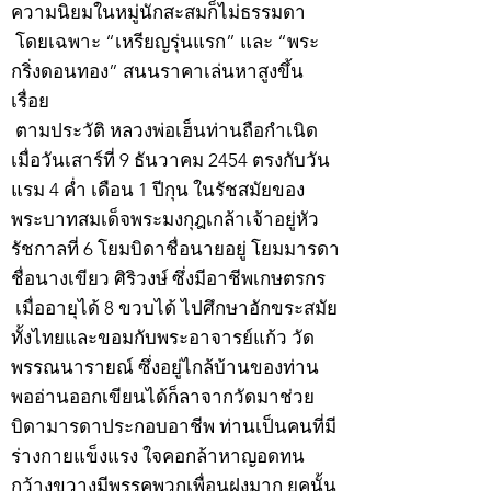
ความนิยมในหมู่นักสะสมก็ไม่ธรรมดา
โดยเฉพาะ “เหรียญรุ่นแรก” และ “พระ
กริ่งดอนทอง” สนนราคาเล่นหาสูงขึ้น
เรื่อย
ตามประวัติ หลวงพ่อเฮ็นท่านถือกำเนิด
เมื่อวันเสาร์ที่ 9 ธันวาคม 2454 ตรงกับวัน
แรม 4 ค่ำ เดือน 1 ปีกุน ในรัชสมัยของ
พระบาทสมเด็จพระมงกุฎเกล้าเจ้าอยู่หัว
รัชกาลที่ 6 โยมบิดาชื่อนายอยู่ โยมมารดา
ชื่อนางเขียว ศิริวงษ์ ซึ่งมีอาชีพเกษตรกร
เมื่ออายุได้ 8 ขวบได้ ไปศึกษาอักขระสมัย
ทั้งไทยและขอมกับพระอาจารย์แก้ว วัด
พรรณนารายณ์ ซึ่งอยู่ไกล้บ้านของท่าน
พออ่านออกเขียนได้ก็ลาจากวัดมาช่วย
บิดามารดาประกอบอาชีพ ท่านเป็นคนที่มี
ร่างกายแข็งแรง ใจคอกล้าหาญอดทน
กว้างขวางมีพรรคพวกเพื่อนฝูงมาก ยุคนั้น