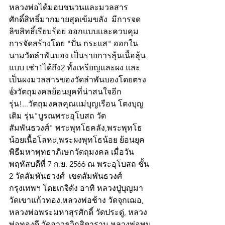
หลวงพ่อได้มอบชนวนและมวลสาร
ศักดิ์สิทธิ์มากมายสุดเข้มขลัง  มีการจด
ลิขสิทธิ์เรียบร้อย ออกแบบเเละควบคุม
การจัดสร้างโดย "ปั่น กระแส" ออกใน
นามวัดลำพันบอง เป็นรายการลุ้นเนื้อลุ้น
แบบ เช่า1ได้ถึง2 ทั้งเหรียญและผง และ
เป็นผงมวลสารของวัดลำพันบองโดยตรง  
👍วัตถุมงคลย้อนยุคที่น่าสนใจอีก
รุ่น!...วัตถุมงคลคุณแม่บุญเรือน โตงบุญ
เติม รุ่น"บูรณพระอุโบสถ วัด
สัมพันธวงศ์" พระพุทโธคลัง,พระพุทโธ
น้อยเนื้อโลหะ,พระผงพุทโธน้อย ย้อนยุค 
พิธีมหาพุทธาภิเษกวัตถุมงคล เมื่อวัน
พฤหัสบดีที่ 7 ก.ย. 2566 ณ พระอุโบสถ ชั้น 
2 วัดสัมพันธวงศ์  เขตสัมพันธวงศ์  
กรุงเทพฯ โดยเกจิดัง อาทิ หลวงปู่บุญมา 
วัดเขาแก้วทอง,หลวงพ่อช้าง วัดจุกเฌอ, 
หลวงพ่อพระมหาสุรศักดิ์ วัดประดู่, หลวง
พ่อทองดี วัดอาวุธวิกสิตาราม,หลวงพ่อพบ