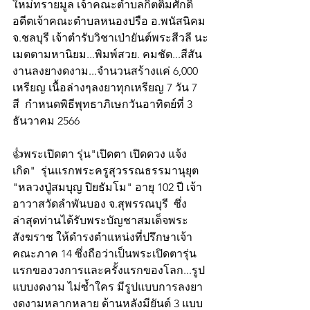
ใหม่ทรายมูล เจ้าคณะตำบลกิตติมศักดิ์ 
อดีตเจ้าคณะตำบลหนองปรือ อ.พนัสนิคม 
จ.ชลบุรี เจ้าตำรับวิชาเป่ายันต์พระสีวลี นะ
เมตตามหานิยม...พิมพ์สวย. คมชัด...สีสัน
งานลงยางดงาม...จำนวนสร้างแค่ 6,000 
เหรียญ เนื้อล่างๆลงยาทุกเหรียญ 7 วัน 7 
สี  กำหนดพิธีพุทธาภิเษกวันอาทิตย์ที่ 3 
ธันวาคม 2566
👍พระเปิดตา รุ่น"เปิดตา เปิดดวง แจ้ง
เกิด"  รุ่นแรกพระครูสุวรรณธรรมานุยุต 
"หลวงปู่สมบุญ ปิยธัมโม" อายุ 102 ปี เจ้า
อาวาสวัดลำพันบอง จ.สุพรรณบุรี  ซึ่ง
ล่าสุดท่านได้รับพระบัญชาสมเด็จพระ
สังฆราช ให้ดำรงตำแหน่งที่ปรึกษาเจ้า
คณะภาค 14 ซึ่งถือว่าเป็นพระเปิดตารุ่น
แรกของวงการและครั้งแรกของโลก...รูป
แบบงดงาม ไม่ซ้ำใคร มีรูปแบบการลงยา 
งดงามหลากหลาย ด้านหลังมียันต์ 3 แบบ 