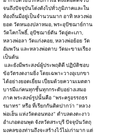
มากไปด้วยประสบการณ์ ตั้งแต่อดีตจวบ
จนถึงปัจจุบันโด่งดังไปทั่วภูมิภาคและใน
ท้องถิ่นมีอยู่เป็นจำนวนมาก อาทิ หลวงพ่อ
ยอด วัดหนองปลาหมอ, พระอุปัชฌาย์กาน
วัดโคกโพธิ์, อุปัชฌาย์ตัน วัดอู่ตะเภา,
หลวงพ่อลา วัดแก่งคอย, หลวงพ่อย้อย วัด
อัมพวัน และหลวงพ่อตาบ วัดมะขามเรียง
เป็นต้น
และยังมีพระสงฆ์ผู้ประพฤติดี ปฏิบัติชอบ
ข้อวัตรงดงามยิ่ง โดยเฉพาะวางอุเบกขา
ได้อย่างยอดเยี่ยม เปี่ยมด้วยความเมตตา
บารมีแก่คนทุกชั้นทุกกระดับอย่างเสมอ
ภาค พระสงฆ์รูปนั้นคือ “พระครูอรรถธร
รมาทร” หรือ ที่เรียกกันติดปากว่า “หลวง
พ่อเฮ็น แห่งวัดดอนทอง” ตำบลดงตะงาว
อำเภอดอนพุด จังหวัดสระบุรี ปัจจุบันวัตถุ
มงคลของท่านถึงจะสร้างไว้ไม่เก่ามาก แต่