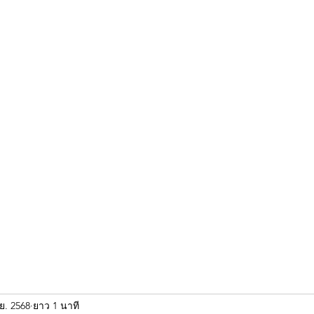
ขุนแผน khun paen
พระเก่าใหม่ยอดนิยม
ร้านพระเอกคัมภีร์
พระกริ
.ย. 2568
ยาว 1 นาที