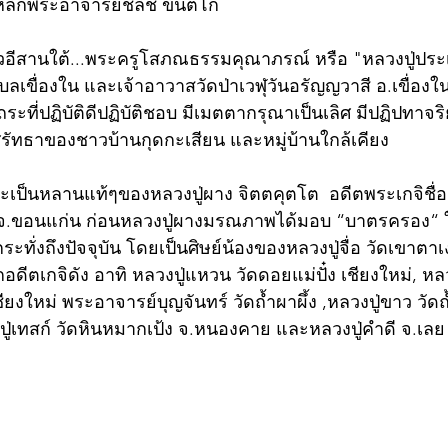
มหลักพระอาจารย์ชลัช ขันติโก
วอีสานใต้...พระครูโสภณธรรมคุณาภรณ์ หรือ "หลวงปู่ประเส
บลเขื่องใน และเจ้าอาวาสวัดป่าเวฬุวันอรัญญวาสี อ.เขื่องใน
ระที่ปฏิบัติดีปฏิบัติชอบ มีเมตตากรุณาเป็นเลิศ มีปฏิปทาจริ
พศรัทธาของชาวบ้านกุดกะเสียน และหมู่บ้านใกล้เคียง
ละเป็นหลานแท้ๆของหลวงปู่ผาง จิตตคุตโต  อดีตพระเกจิชื่อ
ี จ.ขอนแก่น ก่อนหลวงปู่ผางมรณภาพได้มอบ “บาตรครอง“ ให
กระทั่งถึงปัจจุบัน โดยเป็นศิษย์น้องของหลวงปู่จื่อ วัดเขาต
ีตเกจิดัง อาทิ หลวงปู่แหวน วัดดอยแม่ปั๋ง เชียงใหม่, หลว
ชียงใหม่ พระอาจารย์บุญจันทร์ วัดถ้ำผาผึ้ง ,หลวงปู่ขาว วั
ปู่เทสก์ วัดหินหมากเป้ง จ.หนองคาย และหลวงปู่คำดี จ.เลย