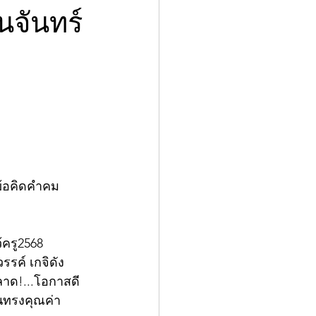
นจันทร์
ข้อคิดคำคม
้ครู2568 
รรค์ เกจิดัง
ลาด!...โอกาสดี
นทรงคุณค่า 