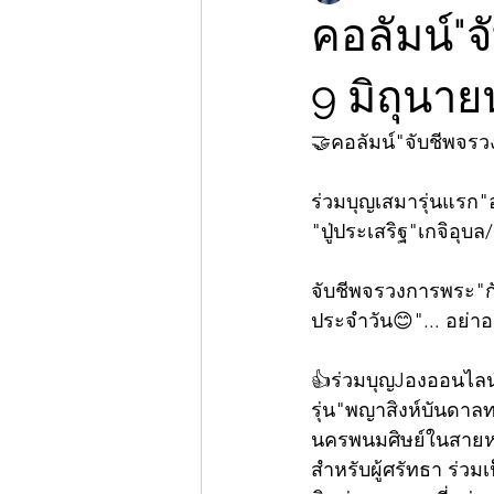
คอลัมน์"
9 มิถุนา
🤝คอลัมน์"จับชีพจร
ร่วมบุญเสมารุ่นแรก"
"ปู่ประเสริฐ"เกจิอุบล
จับชีพจรวงการพระ"กั
ประจำวัน😊"... อย่าอ
👍ร่วมบุญJองออนไลน์ว
รุ่น"พญาสิงห์บันดาลท
นครพนมศิษย์ในสายหลวง
สำหรับผู้ศรัทธา ร่ว