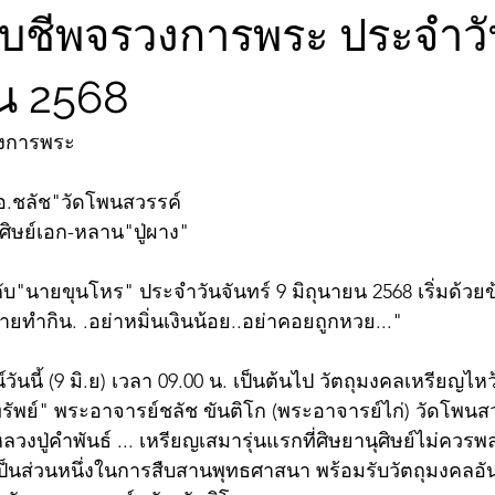
จับชีพจรวงการพระ ประจำวั
ยน 2568
วงการพระ
อ.ชลัช"วัดโพนสวรรค์
/ศิษย์เอก-หลาน"ปู่ผาง"
บ"นายขุนโหร" ประจำวันจันทร์ 9 มิถุนายน 2568 เริ่มด้วย
ายทำกิน. .อย่าหมิ่นเงินน้อย..อย่าคอยถูกหวย..."
ันนี้ (9 มิ.ย) เวลา 09.00 น. เป็นต้นไป วัตถุมงคลเหรียญไหว
รัพย์" พระอาจารย์ชลัช ขันติโก (พระอาจารย์ไก่) วัดโพนสว
ปู่คำพันธ์ ... เหรียญเสมารุ่นแรกที่ศิษยานุศิษย์ไม่ควรพ
มเป็นส่วนหนึ่งในการสืบสานพุทธศาสนา พร้อมรับวัตถุมงคลอั