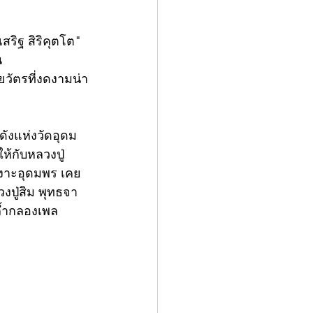
ริฐ สิริคุตโต" 
 
ยวัตรที่งดงามน่า
ดังแห่งวัดอุดม
้กับหลวงปู่
าเงาะอุดมพร เคย
งปู่สิม พุทธจา
ดถ้ำกลองเพล 