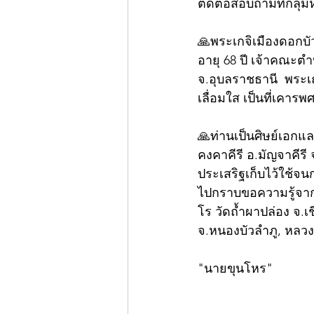
ติดต่อสอบถามที่กลุ่
🙏พระเกจิเมืองดอกบั
อายุ 68 ปี เจ้าคณะตำ
จ.อุบลราชธานี  พระเถ
เลื่อมใส เป็นที่เคาร
🙏ท่านเป็นศิษย์เอกแ
คงคาคีรี อ.มัญจาคีร
ประเสริฐเก็บไว้ใช้จน
ไปกราบขอความรู้จากอด
โร วัดถ้ำผาปล่อง จ.เ
จ.หนองบัวลำภู, หลวง
"นายขุนโหร"