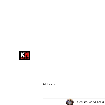
tukompee07@gmail.com
0614034151
หน้าหลัก
พระ
หนังสือพิมพ์คัมภีร์นิ
วส์
สื่อลึกวงการสงฆ์ เจาะตรงพระเครื่อง
ดัง
All Posts
อ.อนุชา ทรงศิริ
9 มิ