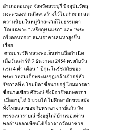
อำเภอดอนพุด จังหวัดสระบุรี ปัจจุบันวัตถุ
มงคลของท่านถึงจะสร้างไว้ไม่เก่ามาก แต่
ความนิยมในหมู่นักสะสมก็ไม่ธรรมดา
โดยเฉพาะ “เหรียญรุ่นแรก” และ “พระ
กริ่งดอนทอง” สนนราคาเล่นหาสูงขึ้น
เรื่อย
ตามประวัติ หลวงพ่อเฮ็นท่านถือกำเนิด
เมื่อวันเสาร์ที่ 9 ธันวาคม 2454 ตรงกับวัน
แรม 4 ค่ำ เดือน 1 ปีกุน ในรัชสมัยของ
พระบาทสมเด็จพระมงกุฎเกล้าเจ้าอยู่หัว
รัชกาลที่ 6 โยมบิดาชื่อนายอยู่ โยมมารดา
ชื่อนางเขียว ศิริวงษ์ ซึ่งมีอาชีพเกษตรกร
เมื่ออายุได้ 8 ขวบได้ ไปศึกษาอักขระสมัย
ทั้งไทยและขอมกับพระอาจารย์แก้ว วัด
พรรณนารายณ์ ซึ่งอยู่ไกล้บ้านของท่าน
พออ่านออกเขียนได้ก็ลาจากวัดมาช่วย