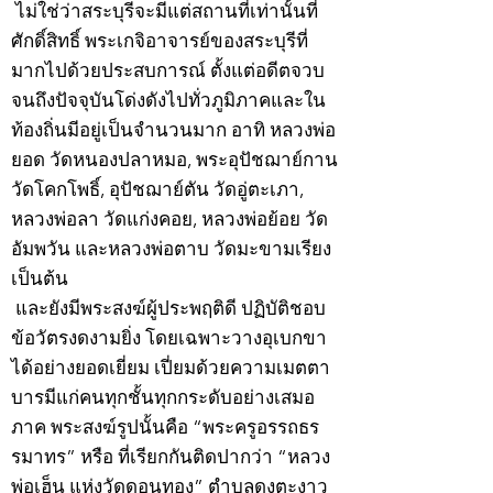
ไม่ใช่ว่าสระบุรีจะมีแต่สถานที่เท่านั้นที่
ศักดิ์สิทธิ์ พระเกจิอาจารย์ของสระบุรีที่
มากไปด้วยประสบการณ์ ตั้งแต่อดีตจวบ
จนถึงปัจจุบันโด่งดังไปทั่วภูมิภาคและใน
ท้องถิ่นมีอยู่เป็นจำนวนมาก อาทิ หลวงพ่อ
ยอด วัดหนองปลาหมอ, พระอุปัชฌาย์กาน
วัดโคกโพธิ์, อุปัชฌาย์ตัน วัดอู่ตะเภา,
หลวงพ่อลา วัดแก่งคอย, หลวงพ่อย้อย วัด
อัมพวัน และหลวงพ่อตาบ วัดมะขามเรียง
เป็นต้น
และยังมีพระสงฆ์ผู้ประพฤติดี ปฏิบัติชอบ
ข้อวัตรงดงามยิ่ง โดยเฉพาะวางอุเบกขา
ได้อย่างยอดเยี่ยม เปี่ยมด้วยความเมตตา
บารมีแก่คนทุกชั้นทุกกระดับอย่างเสมอ
ภาค พระสงฆ์รูปนั้นคือ “พระครูอรรถธร
รมาทร” หรือ ที่เรียกกันติดปากว่า “หลวง
พ่อเฮ็น แห่งวัดดอนทอง” ตำบลดงตะงาว