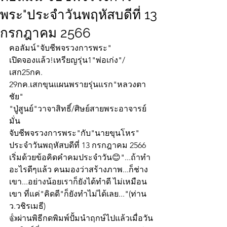
พระ"ประจำวันพฤหัสบดีที่ 13
กรกฎาคม 2566
คอลัมน์"จับชีพจรวงการพระ"
เปิดจองแล้ว!เหรียญรุ่น1"พ่อเก่ง"/
เสก25กค.
29กค.เสกขุนแผนพรายรุ่นแรก"หลวงตา
ชัย"
"ปู่สูนย์"วาจาสิทธิ์/ศิษย์สายพระอาจารย์
มั่น
จับชีพจรวงการพระ"กับ"นายขุนโหร" 
ประจำวันพฤหัสบดีที่ 13 กรกฎาคม 2566 
เริ่มด้วยข้อคิดคำคมประจำวัน😊"...ถ้าทำ
อะไรดีๆแล้ว คนมองว่าสร้างภาพ...ก็ช่าง
เขา...อย่างน้อยเราก็ยังได้ทำดี ไม่เหมือน
เขา ที่แค่"คิดดี"ก็ยังทำไม่ได้เลย..."(ท่าน 
ว.วชิรเมธี)
👍ผ่านพิธีกดพิมพ์ปั้มนำฤกษ์ไปแล้วเมื่อวัน