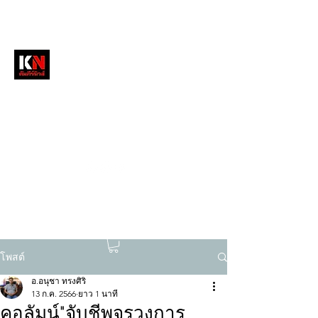
หนังสือพิมพ์คัมภีร์นิวส์
สื่อลึกวงการสงฆ์ เจาะตรงพระเครื่องดัง
tukompee07@gmail.com
0614034151
โพสต์
อ.อนุชา ทรงศิริ
13 ก.ค. 2566
ยาว 1 นาที
คอลัมน์"จับชีพจรวงการ