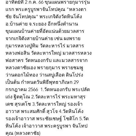
อาทิตย์ที่ 2 ก.ค. 66 ขุนแผนพรายกุมารรุ่น
แรก พระครูบูรพาจันโทปคุณ "หลวงตา
ชัย จันโทปคุณ" พระเกจิดังวัดหินโค้ง 
อ.บ้านค่าย จ.ระยอง อีกหนึ่งตำนาน
ขุนแผนบ้านค่ายที่อัดแน่นด้วยมวลสาร
จากเกจิดังสายบ้านค่าย เช่น ผงพราย
กุมารหลวงปู่ทิม วัดละหารไร่ มวลสาร
หลวงพ่อสิน วัดละหารใหญ่ มวลสารหลวง
พ่อสาคร วัดหนองกรับ และมวลสารจาก
หลวงตาชัยเอง พรายกุมาร พรายชมพู 
ว่านดอกไม้ทอง ว่านสบู่เลือด ดินโปร่ง 
เป็นต้น กำหนดวันพิธีพุทธาภิเษก 29 
กรกฎาคม 2566  1.วัดหนองกรับ พระปลัด
เถ่ง ฐิตคุโณ 2.วัดละหารไร่ พระมหาสุร
เดช สุรเตโช 3.วัดละหารใหญ่ รองเจ้า
อาวาส พระสมศักดิ์ สุวโจ 4.วัดหินโค้ง 
รองเจ้าอาวาส พระชัยเชษฐ์ โชติโก 5.วัด
หินโค้ง เจ้าอาวาส พระครูบูรพา จันโทป
คุณ (หลวงตาชัย)