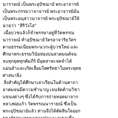
นารายณ์ เป็นพระอุปัชฌาย์ พระอาจารย์
เป็นพระกรรมวาจาจารย์ พระอาจารย์มั่น
เป็นพระอนุสาวนาจารย์ พระอุปัชฌาย์ให้
ฉายว่า “สิริวังโส”
เมื่อบวชแล้วก็จำพรรษาอยู่ที่วัดพรรณ
นารายณ์ ทำอุปัชฌาย์วัตรอาจาริยวัตร
ตามธรรมเนียมพระนวกะผู้บวชใหม่ และ
ศึกษาพระธรรมวินัยท่องบ่นสวดมนต์จน
จบทุกยุคทุกคัมภีร์ มีอุตสาหะจดจำได้
แม่นยำและเกิดเลื่อมใสศรัทธาในพระพุทธ
ศาสนายิ่ง
สิ่งสำคัญได้ศึกษาเล่าเรียนในด้านคาถา
อาคมจนมีความชำนาญ เจนจัดด้านวิชา
แขนงต่างๆ ซึ่งได้รับการถ่ายทอดมาจาก
หลวงพ่อแก้ว วัดพรรณนารายณ์ ซึ่งเป็น
พระอุปัชฌาย์แล้ว ท่านจึงได้ตัดสินใจออก