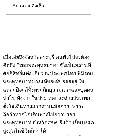
เขียนความคิดเห็น…
คอลัมน์"จับชีพจรวงการ
คอลัมน์"จับชีพจ
พระ"ประจำพุธที่ 29
พระ"ประจำอังคาร
กรกฎาคม 2569
กรกฎาคม 2569
©2020 by kampeenews. Proudly created with Wix.com
เมื่อเอ่ยถึงจังหวัดสระบุรี คนทั่วไปจะต้อง
คิดถึง “รอยพระพุทธบาท” ซึ่งเป็นสถานที่
ศักดิ์สิทธิ์แห่ง เดียวในประเทศไทย ที่มีรอย
พระพุทธบาทของแท้ประทับรอยอยู่ ใน
แต่ละปีจะมีทั้งพระภิกษุสามเณรและบุคคล
ทั่วไป ทั้งจากในประเทศและต่างประเทศ
ตั้งใจเดินทางมากราบนมัสการ เพราะ
ถือว่าหากได้เดินทางไปกราบรอย
พระพุทธบาท จังหวัดสระบุรีแล้ว เป็นมงคล
สูงสุดในชีวิตก็ว่าได้