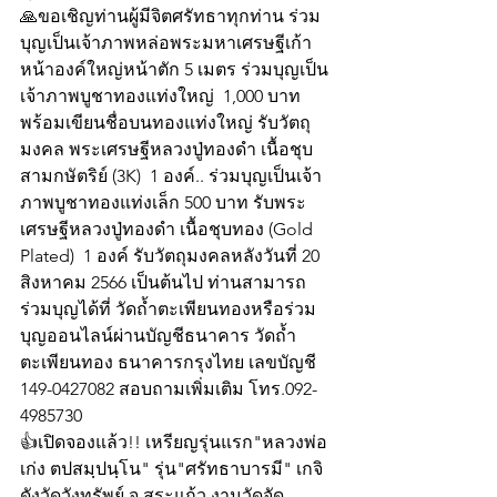
🙏ขอเชิญท่านผู้มีจิตศรัทธาทุกท่าน ร่วม
บุญเป็นเจ้าภาพหล่อพระมหาเศรษฐีเก้า
หน้าองค์ใหญ่หน้าตัก 5 เมตร ร่วมบุญเป็น
เจ้าภาพบูชาทองแท่งใหญ่  1,000 บาท 
พร้อมเขียนชื่อบนทองแท่งใหญ่ รับวัตถุ
มงคล พระเศรษฐีหลวงปู่ทองดำ เนื้อชุบ
สามกษัตริย์ (3K)  1 องค์.. ร่วมบุญเป็นเจ้า
ภาพบูชาทองแท่งเล็ก 500 บาท รับพระ
เศรษฐีหลวงปู่ทองดำ เนื้อชุบทอง (Gold 
Plated)  1 องค์ รับวัตถุมงคลหลังวันที่ 20 
สิงหาคม 2566 เป็นต้นไป ท่านสามารถ
ร่วมบุญได้ที่ วัดถ้ำตะเพียนทองหรือร่วม
บุญออนไลน์ผ่านบัญชีธนาคาร วัดถ้ำ
ตะเพียนทอง ธนาคารกรุงไทย เลขบัญชี 
149-0427082 สอบถามเพิ่มเติม โทร.092-
4985730 
👍เปิดจองแล้ว!! เหรียญรุ่นแรก"หลวงพ่อ
เก่ง ตปสมฺปนฺโน" รุ่น"ศรัทธาบารมี" เกจิ
ดังวัดวังทรัพย์ จ.สระแก้ว งานวัดจัด