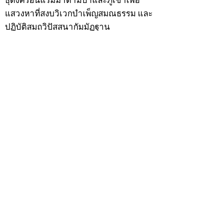
ธุดงค์รอนแรมมาตามป่าและภูเขาเพื่อ
แสวงหาที่สงบวิเวกบำเพ็ญสมณธรรม และ
ปฏิบัติสมถวิปัสสนากัมมัฏฐาน
ต่อมาได้อยู่จำพรรษาที่ “วัดดอนทอง”
เมื่อปี 2479 ระหว่างจำพรรษาอยู่ที่นั่นได้
เป็นที่ศรัทธาของชาวบ้านดอนทองมาก
ด้วยมีศีลาจารวัตรงดงาม ครั้นเมื่อ หลวง
พ่อแพ เจ้าอาวาสวัดดอนทอง มรณภาพลง
ชาวบ้านได้นิมนต์หลวงพ่อเฮ็น ดำรง
ตำแหน่งเจ้าอาวาสสืบต่อมา ปี 2535 ได้
รับพระราชทานเลื่อนสมณศักดิ์เป็นพระครู
สัญญาบัตรที่ “พระครูอรรถธรรมทร”
หลวงพ่อเฮ็น ได้สร้างมงคลวัตถุไว้หลาย
รุ่นหลายแบบ อาทิ ผ้ายันต์อุษาสวรรค์ มี
พุทธคุณโดดเด่นด้านเมตตามหานิยม มี
ความเชื่อว่า เมื่อต้องการใช้ก่อนออกจาก
บ้าน ให้นำผ้ายันต์อุษาสวรรค์ เช็ดหน้า