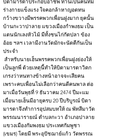
บิดามารดาประกอบอาชีพ ท่านเป็นคนที่มี
ร่างกายแข็งแรง ใจคอกล้าหาญอดทน
กว้างขวางมีพรรคพวกเพื่อนฝูงมาก ยุคนั้น
บ้านกะวาปาลาย แขวงเมืองกำพงธม เป็น
แดนนักเลงหัวไม้ มีทั้งชนไก่กัดปลา ข้อง
อ้อย ฯลฯ เวลามีงานวัดมักจะนัดตีกันเป็น
ประจำ
สำหรับนายเฮ็นพรรคพวกเพื่อนฝูงย่องให้
เป็นลูกพี่ ด้วยเหตุนี้ทำให้บิดามารดาวิตก
เกรงว่าหนทางข้างหน้าอาจจะเสียคน
เพราะคบเพื่อนไม่เลือกว่าคนดีคนพาล ต่อ
มาเมื่อวันพุธที่ 9 ธันวาคม 2474 ปีมะแม
เมื่อนายเฮ็นมีอายุครบ 20 ปีบริบูรณ์ บิดา
มารดาจึงทำการอุปสมบทให้ ณ พัทสีมาวัด
พรรณนารายณ์ ตำบลกะวา อำเภอปาลาย
แขวงเมืองกัมพงธม ประเทศกัมพูชา
(เขมร) โดยมี พระอุปัชฌาย์แก้ว วัดพรรณ