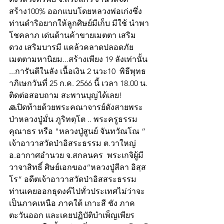
สร้าง100% ออกแบบโดยหลวงพ่อเก่งซึ่ง
ท่านดำริอยากให้ลูกศิษย์มีเก็บ มีใช้ นำพา
โชคลาภ เด่นด้านค้าขายเมตตา เสริม
ดวง เสริมบารมี แคล้วคลาดปลอดภัย 
เมตตามหานิยม...สร้างเพียง 19 ลังเท่านั้น 
...การันตีในลัง เนื้อเงิน 2 นวะ10  พิธีพุทธ
าภิเษกวันที่ 25 ก.ค. 2566 นี้ เวลา 18.00 น. 
ติดต่อสอบถาม สะพานบุญได้เลย!
🙏ปิดท้ายด้วยพระคณาจารย์ดังสายพระ
ป่าหลวงปู่มั่น ภูริทตฺโต .. พระครูธรรม
คุณาธร หรือ "หลวงปู่สูนย์ จันทวัณโณ ” 
เจ้าอาวาสวัดป่าอิสระธรรม ต.วาใหญ่ 
อ.อากาศอำนวย จ.สกลนคร  พระเกจิผู้มี
วาจาสิทธิ์ ศิษย์เอกของ“หลวงปู่สีลา อิสฺส
โร” อดีตเจ้าอาวาสวัดป่าอิสสระธรรม 
ท่านเคยออกธุดงค์ไปทั่วประเทศไม่ว่าจะ
เป็นภาคเหนือ ภาคใต้ เกาะสี ชัง ภาค
ตะวันออก และเคยปฏิบัติบำเพ็ญเพียร