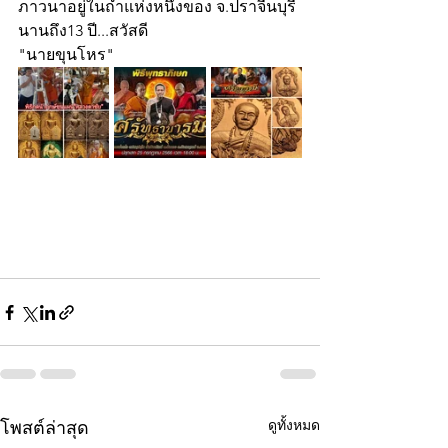
ภาวนาอยู่ในถ้ำแห่งหนึ่งของ จ.ปราจีนบุรี 
นานถึง13 ปี...สวัสดี
"นายขุนโหร"
ดูทั้งหมด
โพสต์ล่าสุด