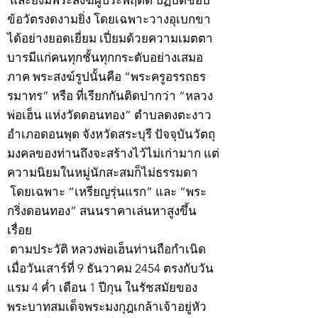
และยังมีพระสงฆ์ผู้ประพฤติดี ปฏิบัติชอบ
ข้อวัตรงดงามยิ่ง โดยเฉพาะวางอุเบกขา
ได้อย่างยอดเยี่ยม เปี่ยมด้วยความเมตตา
บารมีแก่คนทุกชั้นทุกกระดับอย่างเสมอ
ภาค พระสงฆ์รูปนั้นคือ “พระครูอรรถธร
รมาทร” หรือ ที่เรียกกันติดปากว่า “หลวง
พ่อเฮ็น แห่งวัดดอนทอง” ตำบลดงตะงาว
อำเภอดอนพุด จังหวัดสระบุรี ปัจจุบันวัตถุ
มงคลของท่านถึงจะสร้างไว้ไม่เก่ามาก แต่
ความนิยมในหมู่นักสะสมก็ไม่ธรรมดา
โดยเฉพาะ “เหรียญรุ่นแรก” และ “พระ
กริ่งดอนทอง” สนนราคาเล่นหาสูงขึ้น
เรื่อย
ตามประวัติ หลวงพ่อเฮ็นท่านถือกำเนิด
เมื่อวันเสาร์ที่ 9 ธันวาคม 2454 ตรงกับวัน
แรม 4 ค่ำ เดือน 1 ปีกุน ในรัชสมัยของ
พระบาทสมเด็จพระมงกุฎเกล้าเจ้าอยู่หัว