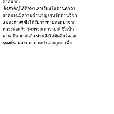
ศาสนายิ่ง
สิ่งสำคัญได้ศึกษาเล่าเรียนในด้านคาถา
อาคมจนมีความชำนาญ เจนจัดด้านวิชา
แขนงต่างๆ ซึ่งได้รับการถ่ายทอดมาจาก
หลวงพ่อแก้ว วัดพรรณนารายณ์ ซึ่งเป็น
พระอุปัชฌาย์แล้ว ท่านจึงได้ตัดสินใจออก
ธุดงค์รอนแรมมาตามป่าและภูเขาเพื่อ
แสวงหาที่สงบวิเวกบำเพ็ญสมณธรรม และ
ปฏิบัติสมถวิปัสสนากัมมัฏฐาน
ต่อมาได้อยู่จำพรรษาที่ “วัดดอนทอง”
เมื่อปี 2479 ระหว่างจำพรรษาอยู่ที่นั่นได้
เป็นที่ศรัทธาของชาวบ้านดอนทองมาก
ด้วยมีศีลาจารวัตรงดงาม ครั้นเมื่อ หลวง
พ่อแพ เจ้าอาวาสวัดดอนทอง มรณภาพลง
ชาวบ้านได้นิมนต์หลวงพ่อเฮ็น ดำรง
ตำแหน่งเจ้าอาวาสสืบต่อมา ปี 2535 ได้
รับพระราชทานเลื่อนสมณศักดิ์เป็นพระครู