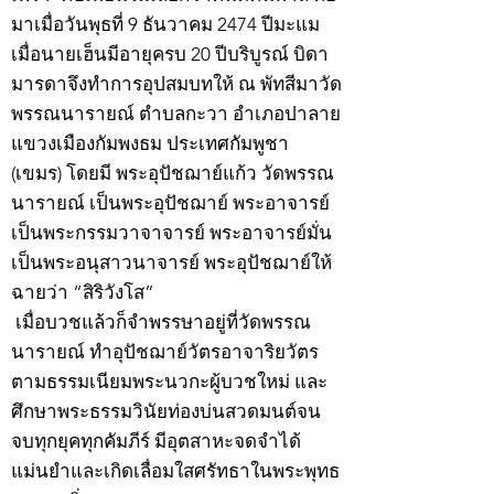
มาเมื่อวันพุธที่ 9 ธันวาคม 2474 ปีมะแม
เมื่อนายเฮ็นมีอายุครบ 20 ปีบริบูรณ์ บิดา
มารดาจึงทำการอุปสมบทให้ ณ พัทสีมาวัด
พรรณนารายณ์ ตำบลกะวา อำเภอปาลาย
แขวงเมืองกัมพงธม ประเทศกัมพูชา
(เขมร) โดยมี พระอุปัชฌาย์แก้ว วัดพรรณ
นารายณ์ เป็นพระอุปัชฌาย์ พระอาจารย์
เป็นพระกรรมวาจาจารย์ พระอาจารย์มั่น
เป็นพระอนุสาวนาจารย์ พระอุปัชฌาย์ให้
ฉายว่า “สิริวังโส”
เมื่อบวชแล้วก็จำพรรษาอยู่ที่วัดพรรณ
นารายณ์ ทำอุปัชฌาย์วัตรอาจาริยวัตร
ตามธรรมเนียมพระนวกะผู้บวชใหม่ และ
ศึกษาพระธรรมวินัยท่องบ่นสวดมนต์จน
จบทุกยุคทุกคัมภีร์ มีอุตสาหะจดจำได้
แม่นยำและเกิดเลื่อมใสศรัทธาในพระพุทธ