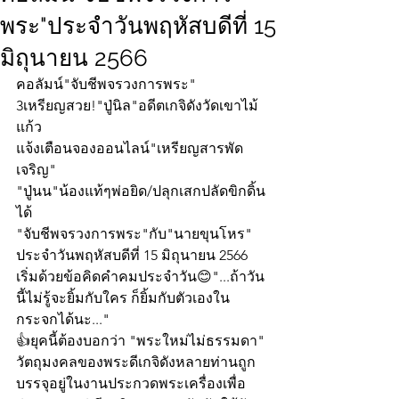
พระ"ประจำวันพฤหัสบดีที่ 15
มิถุนายน 2566
คอลัมน์"จับชีพจรวงการพระ"
3เหรียญสวย!"ปู่นิล"อดีตเกจิดังวัดเขาไม้
แก้ว
แจ้งเตือนจองออนไลน์"เหรียญสารพัด
เจริญ"
"ปู่นน"น้องแท้ๆพ่อยิด/ปลุกเสกปลัดขิกดิ้น
ได้
"จับชีพจรวงการพระ"กับ"นายขุนโหร" 
ประจำวันพฤหัสบดีที่ 15 มิถุนายน 2566 
เริ่มด้วยข้อคิดคำคมประจำวัน😊"...ถ้าวัน
นี้ไม่รู้จะยิ้มกับใคร ก็ยิ้มกับตัวเองใน
กระจกได้นะ..."
👍ยุคนี้ต้องบอกว่า "พระใหม่ไม่ธรรมดา" 
วัตถุมงคลของพระดีเกจิดังหลายท่านถูก
บรรจุอยู่ในงานประกวดพระเครื่องเพื่อ