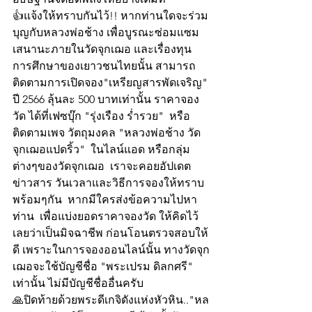
👍แจ้งให้ทราบกันไว้!! หากท่านใดจะร่วม
บุญกับหลวงพ่อช้าง เพื่อบูรณะซ่อมแซม
เสนานะภายในวัดจุกเฌอ และเรื่องทุน
การศึกษาของเยาวชนไทยนั้น สามารถ
ติดตามการเปิดจอง"เหรียญสารพัดเจริญ" 
ปี 2566 ลุ้นละ 500 บาทเท่านั้น ราคาจอง
วัด ได้ที่เฟซบุ๊ก "รุ่งเรือง ร่ำรวย"  หรือ
ติดตามเพจ วัตถุมงคล "หลวงพ่อช้าง วัด
จุกเฌอแปดริ้ว"  ในไลน์แอด หรือกลุ่ม
ต่างๆของวัดจุกเฌอ  เราจะคอยอัปเดต
ข่าวสาร วันเวลาและวิธีการจองให้ทราบ
พร้อมๆกัน  หากมีใครส่งข้อความไปหา
ท่าน  เพื่อแบ่งยอดราคาจองวัด ให้คิดไว้
เลยว่าเป็นมิจฉาชีพ ก่อนโอนตรวจสอบให้
ดี เพราะในการจองออนไลน์นั้น ทางวัดจุก
เฌอจะใช้บัญชีชื่อ "พระเปรม ดิลกศรี" 
เท่านั้น ไม่มีบัญชีชื่ออื่นครับ  
🙏ปิดท้ายด้วยพระดีเกจิดังแห่งหัวหิน.."หล