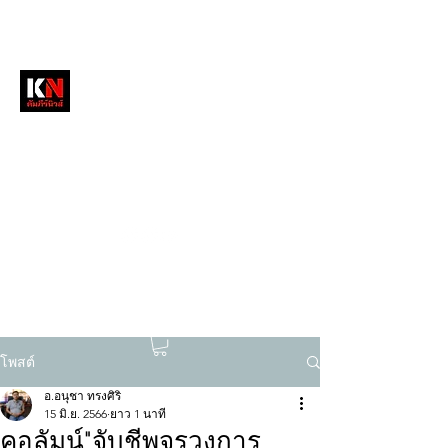
หนังสือพิมพ์คัมภีร์นิวส์
สื่อลึกวงการสงฆ์ เจาะตรงพระเครื่องดัง
tukompee07@gmail.com
0614034151
โพสต์
อ.อนุชา ทรงศิริ
15 มิ.ย. 2566
ยาว 1 นาที
คอลัมน์"จับชีพจรวงการ