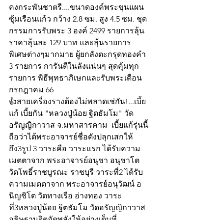
คงกระพันชาตรี....ขนาดองค์พระขุนแผน
ซุ้มเรือนแก้ว กว้าง 2.8 ซม. สูง 4.5 ซม. ชุด
กรรมการรับพระ 3 องค์ 2499 รายการลุ้น
ราคาลุ้นละ 129 บาท และลุ้นรายการ
พิเศษต่างๆมากมาย ผู้ยกลังตะกรุดทองคำ 
3 รายการ การันตีในลังแน่นๆ สุดคุ้มทุก
รายการ พิธีพุทธาภิเษกและรับพระเดือน
กรกฎาคม 66 
👍สายเครื่องรางต้องไม่พลาดเช่กัน!...เบี้ย
แก้ เบี้ยกัน "หลวงปู่น้อย ฐิตธัมโม" วัด
อรัญญิกาวาส จ.มหาสารคาม  เบี้ยแก้รุ่นนี้
ถือว่าได้พระอาจารย์ชื่อดังปลุกเสกให้
ถึง3รูป 3 วาระคือ วาระแรก ได้รับความ
เมตตาจาก พระอาจารย์อนุชา อนุชาโต 
วัดโพธิ์ราชบูรณะ ราชบุรี วาระที่2 ได้รับ
ความเมตตาจาก พระอาจารย์อนุวัฒน์ อ
นิญชิโต วัดทางเรือ อ่างทอง วาระ
ที่3หลวงปู่น้อย ฐิตธัมโม วัดอรัญญิกาวาส 
อธิษฐานจิตอัดพลังให้อย่างเต็มที่