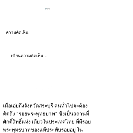
ความคิดเห็น
เขียนความคิดเห็น…
คอลัมน์"จับชีพจรวงการ
คอลัมน์"จับชีพจ
พระ"ประจำพุธที่ 29
พระ"ประจำอังคาร
กรกฎาคม 2569
กรกฎาคม 2569
©2020 by kampeenews. Proudly created with Wix.com
เมื่อเอ่ยถึงจังหวัดสระบุรี คนทั่วไปจะต้อง
คิดถึง “รอยพระพุทธบาท” ซึ่งเป็นสถานที่
ศักดิ์สิทธิ์แห่ง เดียวในประเทศไทย ที่มีรอย
พระพุทธบาทของแท้ประทับรอยอยู่ ใน