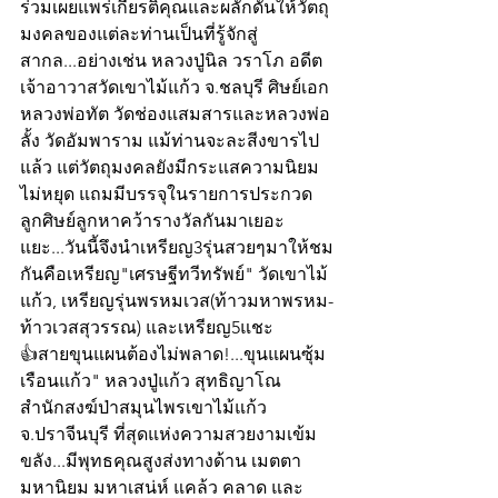
ร่วมเผยแพร่เกียรติคุณและผลักดันให้วัตถุ
มงคลของแต่ละท่านเป็นที่รู้จักสู่
สากล...อย่างเช่น หลวงปู่นิล วราโภ อดีต
เจ้าอาวาสวัดเขาไม้แก้ว จ.ชลบุรี ศิษย์เอก
หลวงพ่อทัต วัดช่องแสมสารและหลวงพ่อ
ลั้ง วัดอัมพาราม แม้ท่านจะละสีงขารไป
แล้ว แต่วัตถุมงคลยังมีกระแสความนิยม
ไม่หยุด แถมมีบรรจุในรายการประกวด 
ลูกศิษย์ลูกหาคว้ารางวัลกันมาเยอะ
แยะ...วันนี้จึงนำเหรียญ3รุ่นสวยๆมาให้ชม
กันคือเหรียญ"เศรษฐีทวีทรัพย์" วัดเขาไม้
แก้ว, เหรียญรุ่นพรหมเวส(ท้าวมหาพรหม-
ท้าวเวสสุวรรณ) และเหรียญ5แชะ 
👍สายขุนแผนต้องไม่พลาด!...ขุนแผนซุ้ม
เรือนแก้ว" หลวงปู่แก้ว สุทธิญาโณ 
สำนักสงฆ์ป่าสมุนไพรเขาไม้แก้ว 
จ.ปราจีนบุรี ที่สุดแห่งความสวยงามเข้ม
ขลัง...มีพุทธคุณสูงส่งทางด้าน เมตตา 
มหานิยม มหาเสน่ห์ แคล้ว คลาด และ