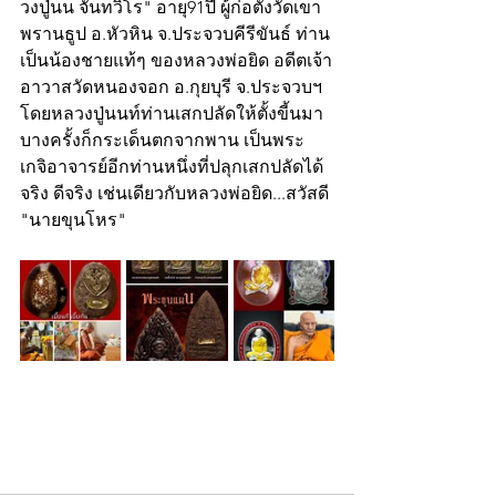
วงปู่นน จันทวิโร" อายุ91ปี ผู้ก่อตั้งวัดเขา
พรานธูป อ.หัวหิน จ.ประจวบคีรีขันธ์ ท่าน
เป็นน้องชายแท้ๆ ของหลวงพ่อยิด อดีตเจ้า
อาวาสวัดหนองจอก อ.กุยบุรี จ.ประจวบฯ 
โดยหลวงปู่นนท์ท่านเสกปลัดให้ตั้งขี้นมา 
บางครั้งก็กระเด็นตกจากพาน เป็นพระ
เกจิอาจารย์อีกท่านหนึ่งที่ปลุกเสกปลัดได้
จริง ดีจริง เช่นเดียวกับหลวงพ่อยิด...สวัสดี
"นายขุนโหร"