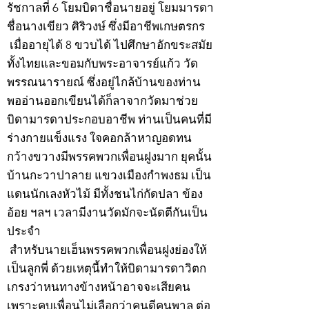
รัชกาลที่ 6 โยมบิดาชื่อนายอยู่ โยมมารดา
ชื่อนางเขียว ศิริวงษ์ ซึ่งมีอาชีพเกษตรกร
เมื่ออายุได้ 8 ขวบได้ ไปศึกษาอักขระสมัย
ทั้งไทยและขอมกับพระอาจารย์แก้ว วัด
พรรณนารายณ์ ซึ่งอยู่ไกล้บ้านของท่าน
พออ่านออกเขียนได้ก็ลาจากวัดมาช่วย
บิดามารดาประกอบอาชีพ ท่านเป็นคนที่มี
ร่างกายแข็งแรง ใจคอกล้าหาญอดทน
กว้างขวางมีพรรคพวกเพื่อนฝูงมาก ยุคนั้น
บ้านกะวาปาลาย แขวงเมืองกำพงธม เป็น
แดนนักเลงหัวไม้ มีทั้งชนไก่กัดปลา ข้อง
อ้อย ฯลฯ เวลามีงานวัดมักจะนัดตีกันเป็น
ประจำ
สำหรับนายเฮ็นพรรคพวกเพื่อนฝูงย่องให้
เป็นลูกพี่ ด้วยเหตุนี้ทำให้บิดามารดาวิตก
เกรงว่าหนทางข้างหน้าอาจจะเสียคน
เพราะคบเพื่อนไม่เลือกว่าคนดีคนพาล ต่อ