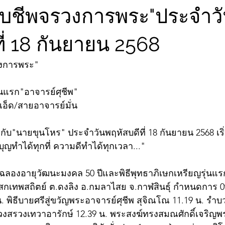
จับชีพจรวงการพระ"ประจำว
ี่ 18 กันยายน 2568
วงการพระ"
่นแรก"อาจารย์ศุชีพ"
เอ็ด/สายอาจารย์มั่น
ับ"นายขุนโหร" ประจำวันพฤหัสบดีที่ 18 กันยายน 2568 เริ่
ญทำได้ทุกที่ ความดีทำได้ทุกเวลา..."
งานฉลองอายุวัฒนะมงคล 50 ปีและพิธีพุทธาภิเษกเหรียญรุ่นแ
โสกเทพสถิตย์ ต.ดงลิง อ.กมลาไสย จ.กาฬสินธุ์ กำหนดการ 0
. พิธีบายศรีสู่ขวัญพระอาจารย์ศุชีพ สุจิณโณ 11.19 น. รำ
ีบวงสรวงเทวาอารักษ์ 12.39 น. พระสงฆ์ทรงสมณศักดิ์เจริญพ