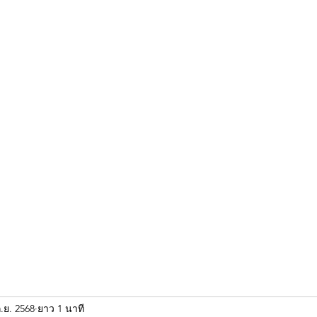
ขุนแผน khun paen
พระเก่าใหม่ยอดนิยม
ร้านพระเอกคัมภีร์
พระกริ
.ย. 2568
ยาว 1 นาที