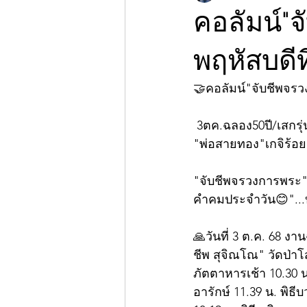
คอลัมน์"
พฤหัสบดีท
🤝คอลัมน์"จับชีพจร
 3ตค.ฉลอง50ปี/เสกรุ
"พ่อสายทอง"เกจิร้อย
"จับชีพจรวงการพระ"ก
คำคมประจำวัน😊"...บุ
🙏วันที่ 3 ต.ค. 68 
ชีพ สุจิณโณ" วัดป่า
ภัตตาหารเช้า 10.30 น
อารักษ์ 11.39 น. พิธ