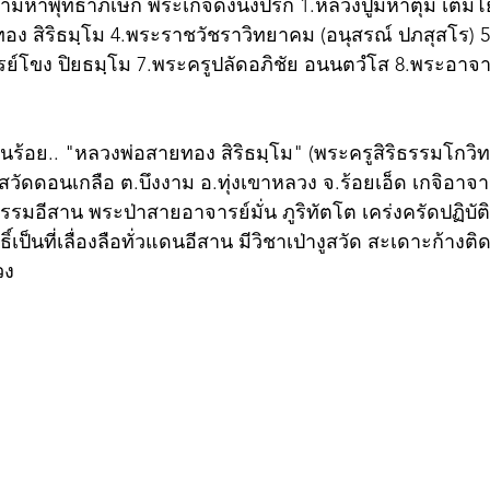
ามหาพุทธาภิเษก พระเกจิดังนั่งปรก 1.หลวงปู่มหาตุ่ม เตมิโย 
อง สิริธมฺโม 4.พระราชวัชราวิทยาคม (อนุสรณ์ ปภสุสโร) 
ย์โขง ปิยธมฺโม 7.พระครูปลัดอภิชัย อนนตวํโส 8.พระอาจารย
กินร้อย.. "หลวงพ่อสายทอง สิริธมฺโม" (พระครูสิริธรรมโกว
สวัดดอนเกลือ ต.บึงงาม อ.ทุ่งเขาหลวง จ.ร้อยเอ็ด เกจิอาจา
อีสาน พระป่าสายอาจารย์มั่น ภูริทัตโต เคร่งครัดปฏิบั
์เป็นที่เลื่องลือทั่วแดนอีสาน มีวิชาเป่างูสวัด สะเดาะก้างติ
วง