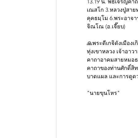
13.19 น. พิธีเจริญคาถ
เณสโก 3.หลวงปู่สายท
คุคธมฺโม 6.พระอาจาร
จิณโณ (อ.เจี๊ยบ)
🙏พระดีเกจิดังเมืองเ
ทุ่งเขาหลวง เจ้าอาวา
คาถาอาคมสายหมอธรรม
คาถาของท่านศักดิ์สิทธิ
บาดแผล และการดูด
"นายขุนโหร"