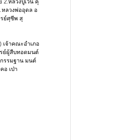
2.หลวงปู่เวิน คุ
5.หลวงพ่ออุดล อ
์ศุชีพ สุ
ิท) เจ้าคณะอำเภอ
รย์ผู้สืบทอดมนต์
ติกรรมฐาน มนต์
ดคอ เป่า