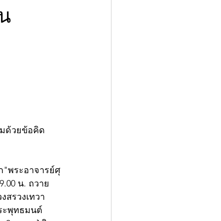
ัน
มด้วยข้อคิด
รก"พระอาจารย์ศุ
9.00 น. ถวาย
บวงสรวงเทวา
ระพุทธมนต์ 