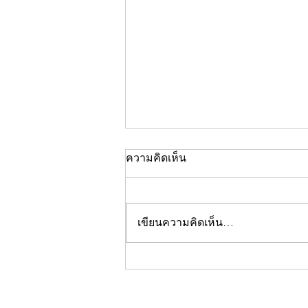
ความคิดเห็น
เขียนความคิดเห็น…
คอลัมน์"จับชีพจรวงการ
พระ"ประจำพฤหัสบดีที่ 30
กรกฎาคม 2569