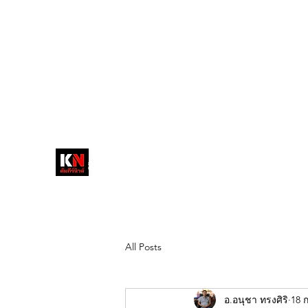
tukompee07@gmail.com
0614034151
หน้าหลัก
พระ
หนังสือพิมพ์คัมภีร์นิ
วส์
สื่อลึกวงการสงฆ์ เจาะตรงพระเครื่อง
ดัง
All Posts
อ.อนุชา ทรงศิริ
18 ก