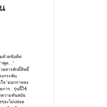
ัน
่มด้วยข้อคิด
พูด..."
ลสารศักดิ์สิทธิ์
คงกระพัน 
ียกใจ"ดอกกาหลง 
ร.. รุ่นนี้ใช้
ากความทันสมัย
ิงๆจะไม่ปล่อย