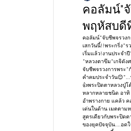
คอลัมน์"
พฤหัสบดีท
คอลัมน์"จับชีพจรวง
เสกวันนี้!!พระกริ่ง"ร
เริ่มแล้ว!งานประจำป
"หลวงตาขึม"เกจิดังศร
จับชีพจรวงการพระ"กับ
คำคมประจำวัน😊"...ห
👍พระปิดตาหลวงปู่โต๊
หลากหลายชนิด อาทิ แ
อำพรางกาย แคล้ว คล
เด่นในด้าน เมตตามหาน
สูตรเดียวกับพระปิดต
ของยุคปัจจุบัน....อด