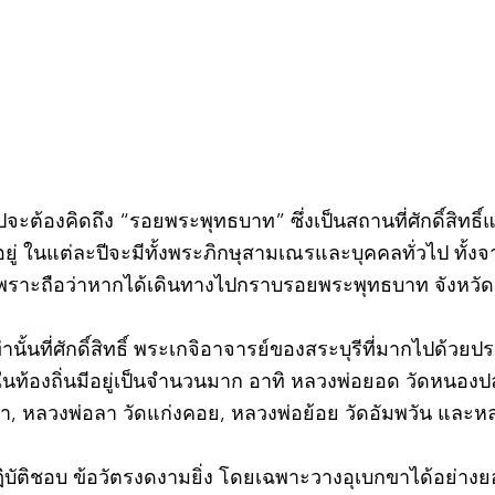
วไปจะต้องคิดถึง “รอยพระพุทธบาท” ซึ่งเป็นสถานที่ศักดิ์สิทธ
่ ในแต่ละปีจะมีทั้งพระภิกษุสามเณรและบุคคลทั่วไป ทั
พราะถือว่าหากได้เดินทางไปกราบรอยพระพุทธบาท จังหวัดสร
ท่านั้นที่ศักดิ์สิทธิ์ พระเกจิอาจารย์ของสระบุรีที่มากไปด้ว
ละในท้องถิ่นมีอยู่เป็นจำนวนมาก อาทิ หลวงพ่อยอด วัดหนอง
ตะเภา, หลวงพ่อลา วัดแก่งคอย, หลวงพ่อย้อย วัดอัมพวัน และ
©2020 by kampeenews. Proudly created with Wix.com
ฏิบัติชอบ ข้อวัตรงดงามยิ่ง โดยเฉพาะวางอุเบกขาได้อย่างย