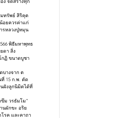
อง จัดสร้างทุก
มทรัพย์ สิริคุต
้อยควรค่าแก่
รหลวงปู่หมุน 
2566 พิธีมหาพุทธ
ยดา สิ่ง
วโกฏิ ขนาดบูชา 
วัดบางจาก ต 
ี่ 15 ก.พ. ตัด
งลูกนิมิตได้ที่
าขึม วรธัมโม" 
้านผักขะ อริย
ักษาโรค และคาถา