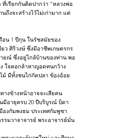
ที่เรียกกันติดปากว่า “หลวงพ่อ
นถึงจะสร้างไว้ไม่เก่ามาก แต่
ดือน 1 ปีกุน ในรัชสมัยของ
ยว ศิริวงษ์ ซึ่งมีอาชีพเกษตรกร
ณ์ ซึ่งอยู่ไกล้บ้านของท่าน พอ
แรง ใจคอกล้าหาญอดทนกว้าง
 มีทั้งชนไก่กัดปลา ข้องอ้อย
าหนทางข้างหน้าอาจจะเสียคน
นมีอายุครบ 20 ปีบริบูรณ์ บิดา
ืองกัมพงธม ประเทศกัมพูชา
กรรมวาจาจารย์ พระอาจารย์มั่น