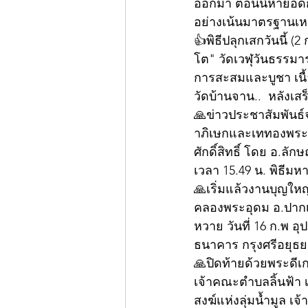
ออกมา ตอนนี้หายอดกัน
อย่างเน้นมาตรฐานเหมือ
👍พิธีปลุกเสกวันนี้ (2
โต" วัดเวฬุวันธรรม
การสะสมและบูชา เนื
วัดบ้านจาน..  หลังเสร
🙏ข่าวประชาสัมพันธ์จา
าภิเษกและเททองพระพุ
ศักดิ์สิทธิ์ โดย อ.ล
เวลา 15.49 น. พิธีม
🙏เริ่มแล้วงานบุญให
คลองพระอุดม อ.ปากเกร
หวาย วันที่ 16 ก.พ อ
ธนาคาร กรุงศรีอยุธยา
🙏ปิดท้ายด้วยพระดีเก
เจ้าคณะตำบลลิ้นฟ้า 
สงฆ์แห่งลุ่มน้ำมูล เ