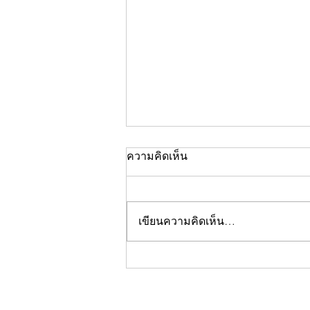
ความคิดเห็น
เขียนความคิดเห็น…
คอลัมน์"จับชีพจรวงการ
พระ"ประจำพฤหัสบดีที่ 30
กรกฎาคม 2569