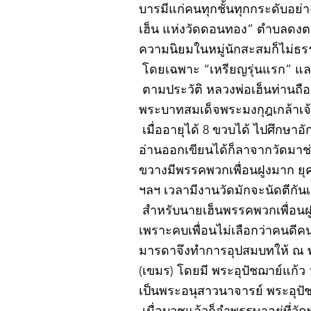
บารมีแก่คนทุกชั้นทุกกระดับอย่
เฮ็น แห่งวัดดอนทอง” ตำบลดงตะง
ความนิยมในหมู่นักสะสมก็ไม่ธ
โดยเฉพาะ “เหรียญรุ่นแรก” และ
ตามประวัติ หลวงพ่อเฮ็นท่านถือกำ
พระบาทสมเด็จพระมงกุฎเกล้าเจ้าอ
เมื่ออายุได้ 8 ขวบได้ ไปศึกษา
อ่านออกเขียนได้ก็ลาจากวัดมา
ขวางมีพรรคพวกเพื่อนฝูงมาก ยุค
ฯลฯ เวลามีงานวัดมักจะนัดตีกัน
สำหรับนายเฮ็นพรรคพวกเพื่อนฝูง
เพราะคบเพื่อนไม่เลือกว่าคนดีคนพ
มารดาจึงทำการอุปสมบทให้ ณ 
(เขมร) โดยมี พระอุปัชฌาย์แก้
เป็นพระอนุสาวนาจารย์ พระอุปัชฌ