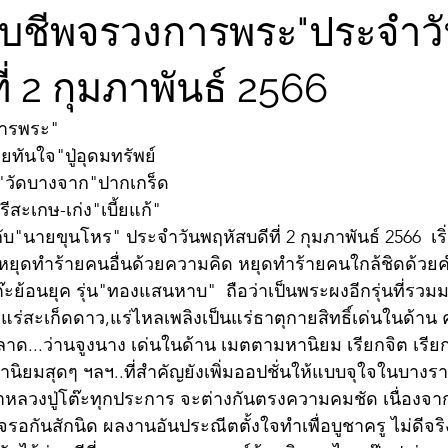
จับชีพจรวงการพระ"ประจำว
ี่ 2 กุมภาพันธ์ 2566
การพระ"
วยทันใจ"ปู่อุดมทรัพย์
ี"วัดบางจาก"ปากเกร็ด
ีสะเกษ-เก่ง"เบี้ยแก้"
"นายขุนโหร" ประจำวันพฤหัสบดีที่ 2 กุมภาพันธ์ 2566  เริ
ยุดทำร้ายคนอื่นด้วยความคิด หยุดทำร้ายคนใกล้ชิดด้วยคำ
ะย้อนยุค รุ่น"ทองแสนหาบ"  ถือว่าเป็นพระผงอีกรุ่นที่รวมมว
ร่สะเก็ดดาว,แร่ไหลเพลิงเป็นแร่ธาตุกายสิทธิ์เด่นในด้าน 
าด...ว่านจูงนาง เด่นในด้าน เมตตามหานิยม เรียกจิต เร
ิยมสุดๆ ฯลฯ..ที่สำคัญยังเพิ่มออปชั่นให้แบบจุใจในบางรายกา
าหลวงปู่โต๊ะทุกประการ จะต่างกันตรงความคมชัด เนื่องจ
ใจรอกันสักนิด ผลงานอันประณีตตั้งใจทำเพื่อบูชาครู ไม่ดีจร