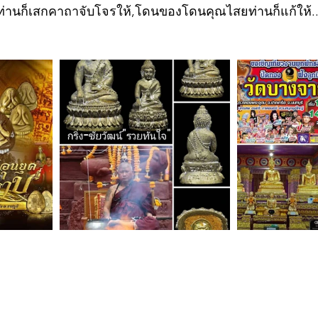
านก็เสกคาถาจับโจรให้,โดนของโดนคุณไสยท่านก็แก้ให้...