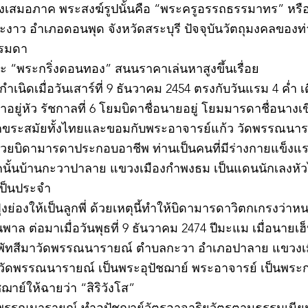
างเสมอภาค พระสงฆ์รูปนั้นคือ “พระครูอรรถธรรมาทร” หรือ 
าว อำเภอดอนพุด จังหวัดสระบุรี ปัจจุบันวัตถุมงคลของท่า
รรมดา
 “พระกริ่งดอนทอง” สนนราคาเล่นหาสูงขึ้นเรื่อย
เนิดเมื่อวันเสาร์ที่ 9 ธันวาคม 2454 ตรงกับวันแรม 4 ค่ำ เ
ยู่หัว รัชกาลที่ 6 โยมบิดาชื่อนายอยู่ โยมมารดาชื่อนางเขี
อักขระสมัยทั้งไทยและขอมกับพระอาจารย์แก้ว วัดพรรณนาราย
ช่วยบิดามารดาประกอบอาชีพ ท่านเป็นคนที่มีร่างกายแข็ง
นั้นบ้านกะวาปาลาย แขวงเมืองกำพงธม เป็นแดนนักเลงหัวไม้
เป็นประจำ
ย่องให้เป็นลูกพี่ ด้วยเหตุนี้ทำให้บิดามารดาวิตกเกรงว่
าล ต่อมาเมื่อวันพุธที่ 9 ธันวาคม 2474 ปีมะแม เมื่อนายเฮ็
พัทสีมาวัดพรรณนารายณ์ ตำบลกะวา อำเภอปาลาย แขวงเม
ว วัดพรรณนารายณ์ เป็นพระอุปัชฌาย์ พระอาจารย์ เป็นพระ
าย์ให้ฉายว่า “สิริวังโส”