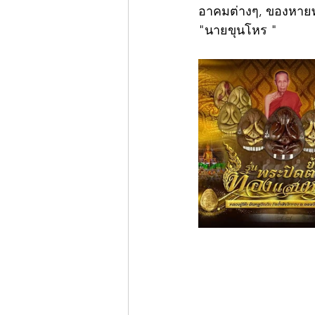
อาคมต่างๆ, ของหายท่
"นายขุนโหร "