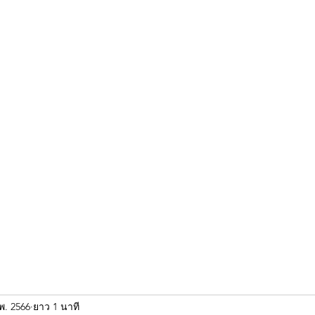
ขุนแผน khun paen
พระเก่าใหม่ยอดนิยม
ร้านพระเอกคัมภีร์
พระกริ
พ. 2566
ยาว 1 นาที