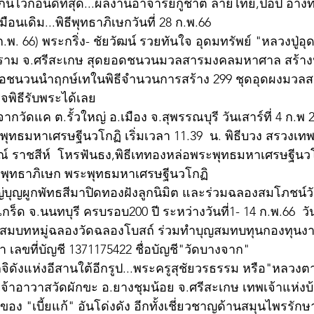
ไว้ก่อนดีที่สุด...ผลงานอาจารย์กู้ชาติ ลายไทย,ป๊อป อ่างท
นเดิม...พิธีพุทธาภิเษกวันที่ 28 ก.พ.66 
 ก.พ. 66) พระกริ่ง- ชัยวัฒน์ รวยทันใจ อุดมทรัพย์ "หลวงปู่อุด
าราม จ.ศรีสะเกษ สุดยอดชนวนมวลสารมงคลมหาศาล สร้างน
้อชนวนนำฤกษ์เทในพิธีจำนวนการสร้าง 299 ชุดอุดผงมวลสา
็จพิธีรับพระได้เลย
กวัดแค ต.รั้วใหญ่ อ.เมือง จ.สุพรรณบุรี วันเสาร์ที่ 4 ก.พ 
ทธมหาเศรษฐีนวโกฏิ เริ่มเวลา 11.39  น. พิธีบวง สรวงเทพ
ักษณ์ ราชสีห์  โหรฟันธง,พิธีเททองหล่อพระพุทธมหาเศรษฐีน
หาพุทธาภิเษก พระพุทธมหาเศรษฐีนวโกฏิ
ญ่บุญผูกพัทธสีมาปิดทองฝังลูกนิมิต และร่วมฉลองสมโภชน์
็ด จ.นนทบุรี ครบรอบ200 ปี ระหว่างวันที่1- 14 ก.พ.66  วันท
ุปสมบทหมู่ฉลองวัดฉลองโบสถ์ ร่วมทำบุญสมทบทุนกองทุนงานฝั
 เลขที่บัญชี 1371175422 ชื่อบัญชี"วัดบางจาก" 
จิดังแห่งอีสานใต้อีกรูป...พระครูสุชัยวรธรรม หรือ"หลวงต
เจ้าอาวาสวัดผักขะ อ.ยางชุมน้อย จ.ศรีสะเกษ เทพเจ้าแห่งบ
จ้าของ "เบี้ยแก้" อันโด่งดัง อีกทั้งเชี่ยวชาญด้านสมุนไพรร