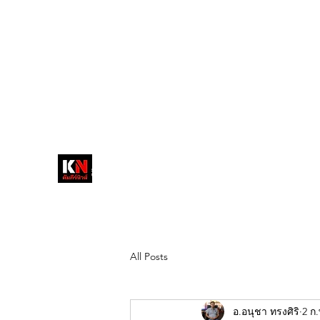
tukompee07@gmail.com
0614034151
หน้าหลัก
พระ
หนังสือพิมพ์คัมภีร์นิ
วส์
สื่อลึกวงการสงฆ์ เจาะตรงพระเครื่อง
ดัง
All Posts
อ.อนุชา ทรงศิริ
2 ก.