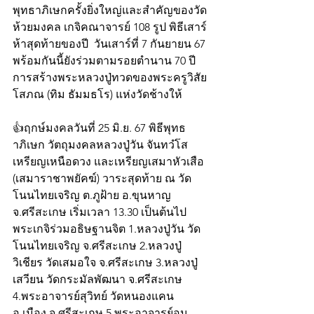
พุทธาภิเษกครั้งยิ่งใหญ่และสำคัญของวัด
ห้วยมงคล เกจิคณาจารย์ 108 รูป พิธีเสาร์
ห้าสุดท้ายของปี  วันเสาร์ที่ 7 กันยายน 67  
พร้อมกันนี้ยังร่วมตามรอยตำนาน 70 ปี 
การสร้างพระหลวงปู่ทวดของพระครูวิสัย
โสภณ (ทิม ธัมมธโร) แห่งวัดช้างให้
👍ฤกษ์มงคลวันที่ 25 มิ.ย. 67 พิธีพุทธ
าภิเษก วัตถุมงคลหลวงปู่วัน จันทวํโส 
เหรียญเหนือดวง และเหรียญเสมาหัวเสือ 
(เสมาราชาพยัคฆ์) วาระสุดท้าย ณ วัด
โนนไทยเจริญ ต.ภูฝ้าย อ.ขุนหาญ 
จ.ศรีสะเกษ เริ่มเวลา 13.30 เป็นต้นไป
พระเกจิร่วมอธิษฐานจิต 1.หลวงปู่วัน วัด
โนนไทยเจริญ จ.ศรีสะเกษ 2.หลวงปู่
วิเชียร วัดเสมอใจ จ.ศรีสะเกษ 3.หลวงปู่
เสวียน วัดกระมัลพัฒนา จ.ศรีสะเกษ 
4.พระอาจารย์สุวิทย์ วัดหนองแคน 
อ.เมือง จ.ศรีสะเกษ 5.พระอาจารย์อนุ