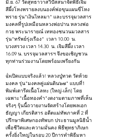
มิ.ย. 67 วัดสุทธาวาสวิปัสสนาจัดพิธีเจิม
สีผึ้งโหงพรายลงบนองค์พ่อขุนแผนขี่โหง
พราย รุ่น"เงินไหลมา" และบรรจุมวลสาร
มงคลที่รูปเหมือนหลวงพ่อปาน หลวงพ่อ
กวย พระนารายณ์ เททองชนวนมวลสาร
รุ่น"ทรัพย์รุ่งเรือง"  เวลา 10.00  น. 
บวงสรวง เวลา 14.30  น. เจิมสีผึ้ง เวลา 
16.09 น. บรรจุมวลสารฯ จึงขอเชิญชวน
ทุกท่านร่วมงานโดยพร้อมเพรียงกัน
👍เปิดแบบจริงแล้ว! หลวงปู่ทวด วัดห้วย
มงคล รุ่น"มงคลคู่แผ่นดิน๖๗" แบบที่1
พิมพ์เตารีดเนื้อโลหะ (ใหญ่-เล็ก) โดย
เฉพาะ"เนื้อทองคำ"งดงามตามภาพที่เห็น
จริงๆ รุ้นนี้ถวายงานจัดสร้างโดยพลเอก 
ธัญญา เกียรติสาร อดีตแม่ทัพภาคที่ 2 ที่
ปรึกษาพิเศษกองทัพบก ประธานมูลนิธิน้ำ
เพื่อชีวิตและความมั่นคง พิธีพุทธาภิเษก
ครั้งยิ่งใหญ่ในรอบ 20 ปีการทำพิธีมหา