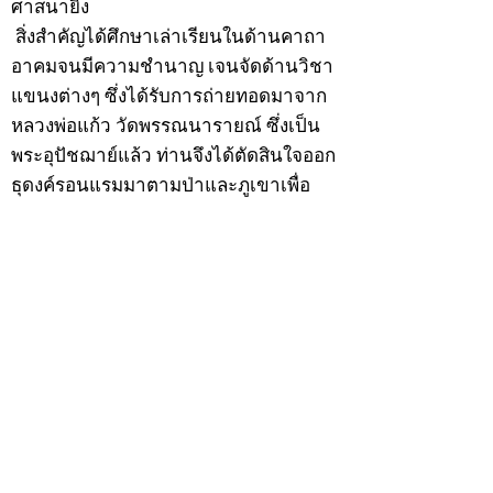
ศาสนายิ่ง
สิ่งสำคัญได้ศึกษาเล่าเรียนในด้านคาถา
อาคมจนมีความชำนาญ เจนจัดด้านวิชา
แขนงต่างๆ ซึ่งได้รับการถ่ายทอดมาจาก
หลวงพ่อแก้ว วัดพรรณนารายณ์ ซึ่งเป็น
พระอุปัชฌาย์แล้ว ท่านจึงได้ตัดสินใจออก
ธุดงค์รอนแรมมาตามป่าและภูเขาเพื่อ
แสวงหาที่สงบวิเวกบำเพ็ญสมณธรรม และ
ปฏิบัติสมถวิปัสสนากัมมัฏฐาน
ต่อมาได้อยู่จำพรรษาที่ “วัดดอนทอง”
เมื่อปี 2479 ระหว่างจำพรรษาอยู่ที่นั่นได้
เป็นที่ศรัทธาของชาวบ้านดอนทองมาก
ด้วยมีศีลาจารวัตรงดงาม ครั้นเมื่อ หลวง
พ่อแพ เจ้าอาวาสวัดดอนทอง มรณภาพลง
ชาวบ้านได้นิมนต์หลวงพ่อเฮ็น ดำรง
ตำแหน่งเจ้าอาวาสสืบต่อมา ปี 2535 ได้
รับพระราชทานเลื่อนสมณศักดิ์เป็นพระครู