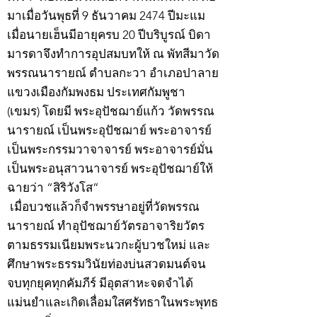
มาเมื่อวันพุธที่ 9 ธันวาคม 2474 ปีมะแม
เมื่อนายเฮ็นมีอายุครบ 20 ปีบริบูรณ์ บิดา
มารดาจึงทำการอุปสมบทให้ ณ พัทสีมาวัด
พรรณนารายณ์ ตำบลกะวา อำเภอปาลาย
แขวงเมืองกัมพงธม ประเทศกัมพูชา
(เขมร) โดยมี พระอุปัชฌาย์แก้ว วัดพรรณ
นารายณ์ เป็นพระอุปัชฌาย์ พระอาจารย์
เป็นพระกรรมวาจาจารย์ พระอาจารย์มั่น
เป็นพระอนุสาวนาจารย์ พระอุปัชฌาย์ให้
ฉายว่า “สิริวังโส”
เมื่อบวชแล้วก็จำพรรษาอยู่ที่วัดพรรณ
นารายณ์ ทำอุปัชฌาย์วัตรอาจาริยวัตร
ตามธรรมเนียมพระนวกะผู้บวชใหม่ และ
ศึกษาพระธรรมวินัยท่องบ่นสวดมนต์จน
จบทุกยุคทุกคัมภีร์ มีอุตสาหะจดจำได้
แม่นยำและเกิดเลื่อมใสศรัทธาในพระพุทธ