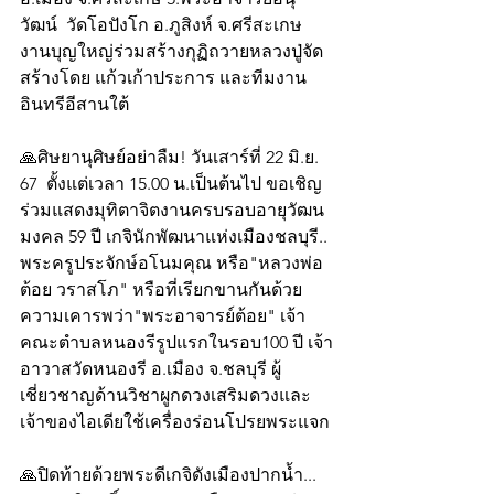
วัฒน์  วัดโอปังโก อ.ภูสิงห์ จ.ศรีสะเกษ 
งานบุญใหญ่ร่วมสร้างกุฏิถวายหลวงปู่จัด
สร้างโดย แก้วเก้าประการ และทีมงาน
อินทรีอีสานใต้
🙏ศิษยานุศิษย์อย่าลืม! วันเสาร์ที่ 22 มิ.ย. 
67  ตั้งแต่เวลา 15.00 น.เป็นต้นไป ขอเชิญ
ร่วมแสดงมุทิตาจิตงานครบรอบอายุวัฒน
มงคล 59 ปี เกจินักพัฒนาแห่งเมืองชลบุรี.. 
พระครูประจักษ์อโนมคุณ หรือ"หลวงพ่อ
ต้อย วราสโภ" หรือที่เรียกขานกันด้วย
ความเคารพว่า"พระอาจารย์ต้อย" เจ้า
คณะตำบลหนองรีรูปแรกในรอบ100 ปี เจ้า
อาวาสวัดหนองรี อ.เมือง จ.ชลบุรี ผู้
เชี่ยวชาญด้านวิชาผูกดวงเสริมดวงและ
เจ้าของไอเดียใช้เครื่องร่อนโปรยพระแจก
🙏ปิดท้ายด้วยพระดีเกจิดังเมืองปากน้ำ... 