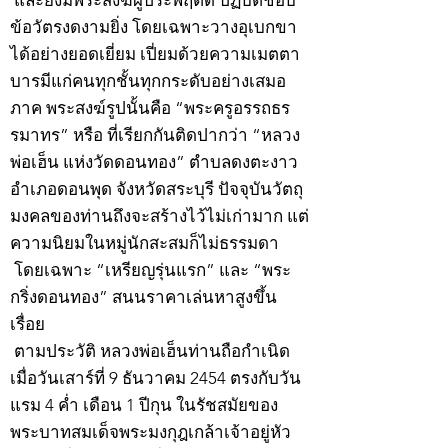
และยังมีพระสงฆ์ผู้ประพฤติดี ปฏิบัติชอบ
ข้อวัตรงดงามยิ่ง โดยเฉพาะวางอุเบกขา
ได้อย่างยอดเยี่ยม เปี่ยมด้วยความเมตตา
บารมีแก่คนทุกชั้นทุกกระดับอย่างเสมอ
ภาค พระสงฆ์รูปนั้นคือ “พระครูอรรถธร
รมาทร” หรือ ที่เรียกกันติดปากว่า “หลวง
พ่อเฮ็น แห่งวัดดอนทอง” ตำบลดงตะงาว
อำเภอดอนพุด จังหวัดสระบุรี ปัจจุบันวัตถุ
มงคลของท่านถึงจะสร้างไว้ไม่เก่ามาก แต่
ความนิยมในหมู่นักสะสมก็ไม่ธรรมดา
โดยเฉพาะ “เหรียญรุ่นแรก” และ “พระ
กริ่งดอนทอง” สนนราคาเล่นหาสูงขึ้น
เรื่อย
ตามประวัติ หลวงพ่อเฮ็นท่านถือกำเนิด
เมื่อวันเสาร์ที่ 9 ธันวาคม 2454 ตรงกับวัน
แรม 4 ค่ำ เดือน 1 ปีกุน ในรัชสมัยของ
พระบาทสมเด็จพระมงกุฎเกล้าเจ้าอยู่หัว