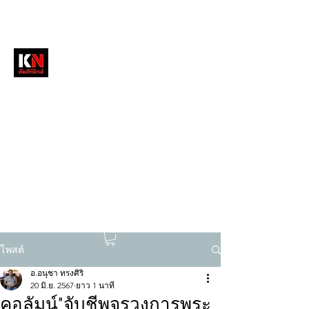
หนังสือพิมพ์คัมภีร์นิวส์
สื่อลึกวงการสงฆ์ เจาะตรงพระเครื่องดัง
tukompee07@gmail.com
0614034151
โพสต์
อ.อนุชา ทรงศิริ
20 มิ.ย. 2567
ยาว 1 นาที
คอลัมน์"จับชีพจรวงการพระ