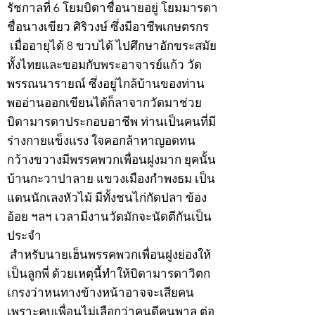
รัชกาลที่ 6 โยมบิดาชื่อนายอยู่ โยมมารดา
ชื่อนางเขียว ศิริวงษ์ ซึ่งมีอาชีพเกษตรกร
เมื่ออายุได้ 8 ขวบได้ ไปศึกษาอักขระสมัย
ทั้งไทยและขอมกับพระอาจารย์แก้ว วัด
พรรณนารายณ์ ซึ่งอยู่ไกล้บ้านของท่าน
พออ่านออกเขียนได้ก็ลาจากวัดมาช่วย
บิดามารดาประกอบอาชีพ ท่านเป็นคนที่มี
ร่างกายแข็งแรง ใจคอกล้าหาญอดทน
กว้างขวางมีพรรคพวกเพื่อนฝูงมาก ยุคนั้น
บ้านกะวาปาลาย แขวงเมืองกำพงธม เป็น
แดนนักเลงหัวไม้ มีทั้งชนไก่กัดปลา ข้อง
อ้อย ฯลฯ เวลามีงานวัดมักจะนัดตีกันเป็น
ประจำ
สำหรับนายเฮ็นพรรคพวกเพื่อนฝูงย่องให้
เป็นลูกพี่ ด้วยเหตุนี้ทำให้บิดามารดาวิตก
เกรงว่าหนทางข้างหน้าอาจจะเสียคน
เพราะคบเพื่อนไม่เลือกว่าคนดีคนพาล ต่อ