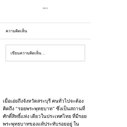
ความคิดเห็น
เขียนความคิดเห็น…
คอลัมน์"จับชีพจรวงการ
คอลัมน์"จับชีพจ
พระ"ประจำพุธที่ 29
พระ"ประจำอังคาร
กรกฎาคม 2569
กรกฎาคม 2569
©2020 by kampeenews. Proudly created with Wix.com
เมื่อเอ่ยถึงจังหวัดสระบุรี คนทั่วไปจะต้อง
คิดถึง “รอยพระพุทธบาท” ซึ่งเป็นสถานที่
ศักดิ์สิทธิ์แห่ง เดียวในประเทศไทย ที่มีรอย
พระพุทธบาทของแท้ประทับรอยอยู่ ใน