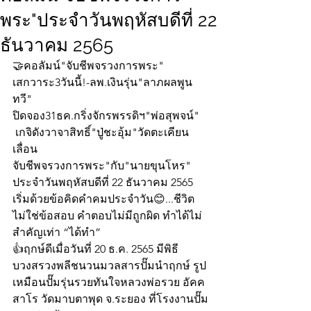
พระ"ประจำวันพฤหัสบดีที่ 22
ธันวาคม 2565
🤝คอลัมน์"จับชีพจรวงการพระ"
เสกวาระ3วันนี้!-ลพ.เงินรุ่น"ลาภผลพูน
ทวี"
ปิดจอง31ธค.กริ่งจักรพรรดิฯ"พ่อสุพจน์"
 เกจิดังวาจาสิทธิ์"ปู่ชะอุ้ม"วัดตะเคียน
เลื่อน
จับชีพจรวงการพระ"กับ"นายขุนโหร" 
ประจำวันพฤหัสบดีที่ 22 ธันวาคม 2565  
เริ่มด้วยข้อคิดคำคมประจำวัน😊...ชีวิต
ไม่ใช่ข้อสอบ คำตอบไม่มีถูกผิด ทำได้ไม่
สำคัญเท่า “ได้ทำ”
👍ฤกษ์ดีเมื่อวันที่ 20 ธ.ค. 2565 มีพิธี
บวงสรวงพลีชนวนมวลสารปั๊มนำฤกษ์ รูป
เหมือนปั๊มรุ่นรวยทันใจหลวงพ่อรวย อัคค
สาโร วัดมาบตาพุด จ.ระยอง ที่โรงงานปั๊ม