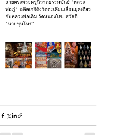
สายตรงพระครูนิวาตธรรมขันธ์ "หลวง
พ่อภู่"  อดีตเกจิดังวัดตะเคียนเลื่อนยุคเดียว
กับหลวงพ่อเดิม วัดหนองโพ...สวัสดี
"นายขุนโหร"