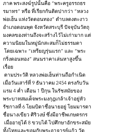
ภาค พระสงฆ์รูปนั้นคือ “พระครูอรรถธร
รมาทร” หรือ ที่เรียกกันติดปากว่า “หลวง
พ่อเฮ็น แห่งวัดดอนทอง” ตำบลดงตะงาว
อำเภอดอนพุด จังหวัดสระบุรี ปัจจุบันวัตถุ
มงคลของท่านถึงจะสร้างไว้ไม่เก่ามาก แต่
ความนิยมในหมู่นักสะสมก็ไม่ธรรมดา
โดยเฉพาะ “เหรียญรุ่นแรก” และ “พระ
กริ่งดอนทอง” สนนราคาเล่นหาสูงขึ้น
เรื่อย
ตามประวัติ หลวงพ่อเฮ็นท่านถือกำเนิด
เมื่อวันเสาร์ที่ 9 ธันวาคม 2454 ตรงกับวัน
แรม 4 ค่ำ เดือน 1 ปีกุน ในรัชสมัยของ
พระบาทสมเด็จพระมงกุฎเกล้าเจ้าอยู่หัว
รัชกาลที่ 6 โยมบิดาชื่อนายอยู่ โยมมารดา
ชื่อนางเขียว ศิริวงษ์ ซึ่งมีอาชีพเกษตรกร
เมื่ออายุได้ 8 ขวบได้ ไปศึกษาอักขระสมัย
ทั้งไทยและขอมกับพระอาจารย์แก้ว วัด