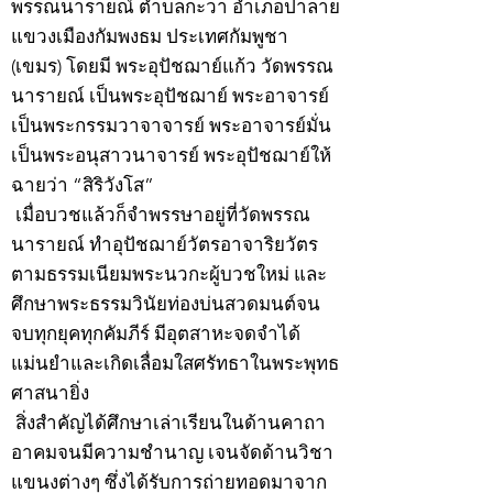
พรรณนารายณ์ ตำบลกะวา อำเภอปาลาย
แขวงเมืองกัมพงธม ประเทศกัมพูชา
(เขมร) โดยมี พระอุปัชฌาย์แก้ว วัดพรรณ
นารายณ์ เป็นพระอุปัชฌาย์ พระอาจารย์
เป็นพระกรรมวาจาจารย์ พระอาจารย์มั่น
เป็นพระอนุสาวนาจารย์ พระอุปัชฌาย์ให้
ฉายว่า “สิริวังโส”
เมื่อบวชแล้วก็จำพรรษาอยู่ที่วัดพรรณ
นารายณ์ ทำอุปัชฌาย์วัตรอาจาริยวัตร
ตามธรรมเนียมพระนวกะผู้บวชใหม่ และ
ศึกษาพระธรรมวินัยท่องบ่นสวดมนต์จน
จบทุกยุคทุกคัมภีร์ มีอุตสาหะจดจำได้
แม่นยำและเกิดเลื่อมใสศรัทธาในพระพุทธ
ศาสนายิ่ง
สิ่งสำคัญได้ศึกษาเล่าเรียนในด้านคาถา
อาคมจนมีความชำนาญ เจนจัดด้านวิชา
แขนงต่างๆ ซึ่งได้รับการถ่ายทอดมาจาก