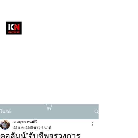
หนังสือพิมพ์คัมภีร์นิวส์
สื่อลึกวงการสงฆ์ เจาะตรงพระเครื่องดัง
tukompee07@gmail.com
0614034151
โพสต์
อ.อนุชา ทรงศิริ
22 ธ.ค. 2565
ยาว 1 นาที
คอลัมน์"จับชีพจรวงการ