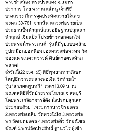
พระช่างน้อง พระประแดง จ.สมุทร 
ปราการ โดย พราหมณ์หนู เจ้าพิธี
บวงสรวง มีการจุดประทัดถวายได้เลข
มงคล 33/781  จากนั้น หลวงพ่อรวยเป็น
ประธานปั๊มนำฤกษ์และอธิษฐานปลุกเสก
นำฤกษ์ เจิมแป้ง โปรยข้าวตอกดอกไม้ 
ประพรมน้ำพระมนต์  รุ่นนี้มีรูปแบบคล้าย
รูปเหมือนยอดนิยมของหลวงพ่อพรหม วัด
ช่องแค จ.นครสวรรค์ ศิษย์สายตรงห้าม
พลาด! 
👍วันนี้(22 ธ.ค. 65) พิธีพุทธาเทวาภิเษก
ใหญ่อีกวาระหลวงพ่อเงิน วัดท้ายน้ำ 
รุ่น"ลาภผลพูนทวี"  เวลา13.09 น. ณ 
มณฑลพิธีที่วัดป่าธรรมโสภณ จ.ลพบุรี 
โดยพระเกจิอาจารย์ดัง นั่งปรกปลุกเสก
ประกอบด้วย 1.พระภาวนาวชิรมงคล 
2.หลวงพ่อเฉลิม วัดพวงนิมิต 3.หลวงพ่อ
พร วัดเขตมงคล 4.หลวงพ่อติ๋ว วัดมณีชล
ขัณฑ์ 5.พรปลัดประสิทธิ์ ฐานวโร ผู้เข้า