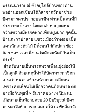
พรรณนารายณ์ ซึ่งอยู่ไกล้บ้านของท่าน
พออ่านออกเขียนได้ก็ลาจากวัดมาช่วย
บิดามารดาประกอบอาชีพ ท่านเป็นคนที่มี
ร่างกายแข็งแรง ใจคอกล้าหาญอดทน
กว้างขวางมีพรรคพวกเพื่อนฝูงมาก ยุคนั้น
บ้านกะวาปาลาย แขวงเมืองกำพงธม เป็น
แดนนักเลงหัวไม้ มีทั้งชนไก่กัดปลา ข้อง
อ้อย ฯลฯ เวลามีงานวัดมักจะนัดตีกันเป็น
ประจำ
สำหรับนายเฮ็นพรรคพวกเพื่อนฝูงย่องให้
เป็นลูกพี่ ด้วยเหตุนี้ทำให้บิดามารดาวิตก
เกรงว่าหนทางข้างหน้าอาจจะเสียคน
เพราะคบเพื่อนไม่เลือกว่าคนดีคนพาล ต่อ
มาเมื่อวันพุธที่ 9 ธันวาคม 2474 ปีมะแม
เมื่อนายเฮ็นมีอายุครบ 20 ปีบริบูรณ์ บิดา
มารดาจึงทำการอุปสมบทให้ ณ พัทสีมาวัด