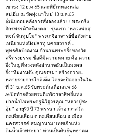
เขาธง 12 ธ.ค.65 และพิธีเททองหล่อ 
ลป.อิ่ม ณ วัดทุ่งนาใหม่ 13 ธ.ค.65
👍นับถอยหลังการสั่งจองแล้ว!!! พระกริ่ง
จักรพรรดิ”ศรีมงคล”  รุ่นแรก “หลวงพ่อสุ
พจน์ จันทูปโม" พระเกจิอาจารย์ชื่อดังสาย
เหนียวแห่งบึงปลาทู นครสวรรค์ ...
พุทธศิลป์งดงาม ตำนานพระกริ่งของวัด
ศรีทรงธรรม ชื่อดีมีความหมาย คือ ความ
ยิ่งใหญ่ที่ทรงพลังอำนาจอันเป็นมงคล
ยิ่ง"ทีมงานต๊ะ คุณธรรม" สร้างถวาย..  
หลายรายการใกล้เต็ม โดยจะปิดจองในวัน
ที่ 31 ธ.ค.65 รับพระต้นเดือนก.พ.66 
🙏ปิดท้ายด้วยพระดีเกจิวาจาสิทธิ์แห่ง
ปากน้ำโพพระครูนิวิฐวรคุณ “หลวงปู่ชะ
อุ้ม” อายุ93 ปี 73 พรรษา เจ้าอาวาสวัด
ตะเคียนเลื่อน ต.ตะเคียนเลื่อน อ.เมือง 
นครสวรรค์ สมญานาม"เทพเจ้าแห่ง
ต้นน้ำเจ้าพระยา" ท่านเป็นศิษย์พุทธาคม