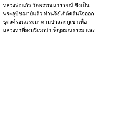
หลวงพ่อแก้ว วัดพรรณนารายณ์ ซึ่งเป็น
พระอุปัชฌาย์แล้ว ท่านจึงได้ตัดสินใจออก
ธุดงค์รอนแรมมาตามป่าและภูเขาเพื่อ
แสวงหาที่สงบวิเวกบำเพ็ญสมณธรรม และ
ปฏิบัติสมถวิปัสสนากัมมัฏฐาน
ต่อมาได้อยู่จำพรรษาที่ “วัดดอนทอง”
เมื่อปี 2479 ระหว่างจำพรรษาอยู่ที่นั่นได้
เป็นที่ศรัทธาของชาวบ้านดอนทองมาก
ด้วยมีศีลาจารวัตรงดงาม ครั้นเมื่อ หลวง
พ่อแพ เจ้าอาวาสวัดดอนทอง มรณภาพลง
ชาวบ้านได้นิมนต์หลวงพ่อเฮ็น ดำรง
ตำแหน่งเจ้าอาวาสสืบต่อมา ปี 2535 ได้
รับพระราชทานเลื่อนสมณศักดิ์เป็นพระครู
สัญญาบัตรที่ “พระครูอรรถธรรมทร”
หลวงพ่อเฮ็น ได้สร้างมงคลวัตถุไว้หลาย
รุ่นหลายแบบ อาทิ ผ้ายันต์อุษาสวรรค์ มี