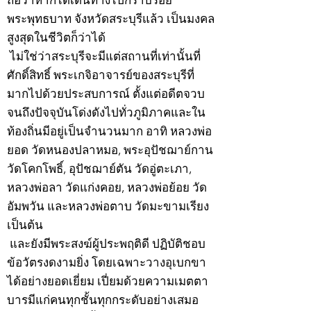
ถือว่าหากได้เดินทางไปกราบรอย
พระพุทธบาท จังหวัดสระบุรีแล้ว เป็นมงคล
สูงสุดในชีวิตก็ว่าได้
ไม่ใช่ว่าสระบุรีจะมีแต่สถานที่เท่านั้นที่
ศักดิ์สิทธิ์ พระเกจิอาจารย์ของสระบุรีที่
มากไปด้วยประสบการณ์ ตั้งแต่อดีตจวบ
จนถึงปัจจุบันโด่งดังไปทั่วภูมิภาคและใน
ท้องถิ่นมีอยู่เป็นจำนวนมาก อาทิ หลวงพ่อ
ยอด วัดหนองปลาหมอ, พระอุปัชฌาย์กาน
วัดโคกโพธิ์, อุปัชฌาย์ตัน วัดอู่ตะเภา,
หลวงพ่อลา วัดแก่งคอย, หลวงพ่อย้อย วัด
อัมพวัน และหลวงพ่อตาบ วัดมะขามเรียง
เป็นต้น
และยังมีพระสงฆ์ผู้ประพฤติดี ปฏิบัติชอบ
ข้อวัตรงดงามยิ่ง โดยเฉพาะวางอุเบกขา
ได้อย่างยอดเยี่ยม เปี่ยมด้วยความเมตตา
บารมีแก่คนทุกชั้นทุกกระดับอย่างเสมอ