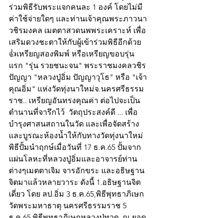
ร่วมพิธีรับพระแจกคนละ 1 องค์ โดยไม่มี
ค่าใช้จ่ายใดๆ และท่านเจ้าคุณพระภาวนา
วชิรมงคล เมตตาสวดนพพระเคราะห์ เพื่อ
เสริมดวงชะตาให้กับผู้เข้าร่วมพิธีอีกด้วย
👍เหรียญสองพิมพ์ หรือเหรียญขอบรุ่น
แรก​ "รุ่น รวยชนะจน" พระราชมงคลวชิร
ปัญญา "หลวงปู่อิ่ม ปัญญาวุโธ" หรือ "เจ้า
คุณอิ่ม​" แห่งวัดทุ่งนาใหม่จ.นครศรีธรรม 
ราช.. เหรียญอันทรงคุณค่า​ ต่อไปจะเป็น
ตำนานที่จารึกไว้  วัตถุประสงค์ดี ... เพื่อ
บำรุงศาสนสถานในวัด และเพื่อจัดสร้าง​ 
และบูรณะห้องน้ำให้กับทางวัดทุ่งนาใหม่
พิธีปั้มนำฤกษ์เมื่อวันที่ 17 ธ.ค.65 ปั้มจาก
แผ่นโลหะที่หลวงปู่อิ่มและอาจารย์ท่าน
ต่างๆเมตตาเจิม จารอักขระ และอธิษฐาน
จิตมาแล้วหลายวาระ ดังนี้ 1.อธิษฐานจิต
เดี่ยว โดย ลป.อิ่ม 3 ธ.ค.65,พิธีพุทธาภิเษก 
วัดพระมหาธาตุ นครศรีธรรมราช 5 
ธ.ค.65,พิธีพุทธาภิเษกหลวงปู่ทวด  ณ ยอด