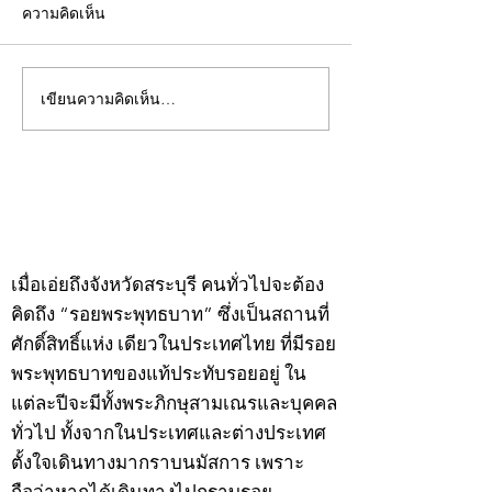
ความคิดเห็น
เขียนความคิดเห็น…
คอลัมน์"จับชีพจรวงการ
คอลัมน์"จับชีพจ
พระ"ประจำพุธที่ 29
พระ"ประจำอังคาร
กรกฎาคม 2569
กรกฎาคม 2569
©2020 by kampeenews. Proudly created with Wix.com
เมื่อเอ่ยถึงจังหวัดสระบุรี คนทั่วไปจะต้อง
คิดถึง “รอยพระพุทธบาท” ซึ่งเป็นสถานที่
ศักดิ์สิทธิ์แห่ง เดียวในประเทศไทย ที่มีรอย
พระพุทธบาทของแท้ประทับรอยอยู่ ใน
แต่ละปีจะมีทั้งพระภิกษุสามเณรและบุคคล
ทั่วไป ทั้งจากในประเทศและต่างประเทศ
ตั้งใจเดินทางมากราบนมัสการ เพราะ