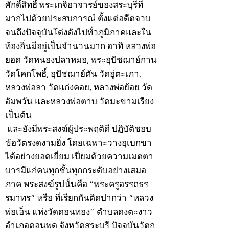
ศักดิ์สิทธิ์ พระเกจิอาจารย์ของสระบุรีที่
มากไปด้วยประสบการณ์ ตั้งแต่อดีตจวบ
จนถึงปัจจุบันโด่งดังไปทั่วภูมิภาคและใน
ท้องถิ่นมีอยู่เป็นจำนวนมาก อาทิ หลวงพ่อ
ยอด วัดหนองปลาหมอ, พระอุปัชฌาย์กาน
วัดโคกโพธิ์, อุปัชฌาย์ตัน วัดอู่ตะเภา,
หลวงพ่อลา วัดแก่งคอย, หลวงพ่อย้อย วัด
อัมพวัน และหลวงพ่อตาบ วัดมะขามเรียง
เป็นต้น
และยังมีพระสงฆ์ผู้ประพฤติดี ปฏิบัติชอบ
ข้อวัตรงดงามยิ่ง โดยเฉพาะวางอุเบกขา
ได้อย่างยอดเยี่ยม เปี่ยมด้วยความเมตตา
บารมีแก่คนทุกชั้นทุกกระดับอย่างเสมอ
ภาค พระสงฆ์รูปนั้นคือ “พระครูอรรถธร
รมาทร” หรือ ที่เรียกกันติดปากว่า “หลวง
พ่อเฮ็น แห่งวัดดอนทอง” ตำบลดงตะงาว
อำเภอดอนพุด จังหวัดสระบุรี ปัจจุบันวัตถุ