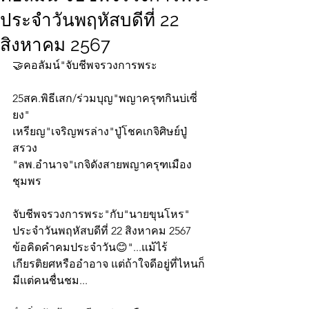
ประจำวันพฤหัสบดีที่ 22
สิงหาคม 2567
🤝คอลัมน์"จับชีพจรวงการพระ
25สค.พิธีเสก/ร่วมบุญ"พญาครุฑกินบ่เซี่
ยง"
เหรียญ"เจริญพรล่าง"ปู่โชคเกจิศิษย์ปู่
สรวง
"ลพ.อำนาจ"เกจิดังสายพญาครุฑเมือง
ชุมพร
จับชีพจรวงการพระ"กับ"นายขุนโหร" 
ประจำวันพฤหัสบดีที่ 22 สิงหาคม 2567 
ข้อคิดคำคมประจำวัน😊"...แม้ไร้
เกียรติยศหรืออำอาจ แต่ถ้าใจดีอยู่ที่ไหนก็
มีแต่คนชื่นชม...