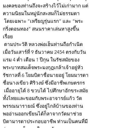
มงคลของท่านถึงจะสร้างไว้ไม่เก่ามาก แต่
ความนิยมในหมู่นักสะสมก็ไม่ธรรมดา
โดยเฉพาะ “เหรียญรุ่นแรก” และ “พระ
กริ่งดอนทอง” สนนราคาเล่นหาสูงขึ้น
เรื่อย
ตามประวัติ หลวงพ่อเฮ็นท่านถือกำเนิด
เมื่อวันเสาร์ที่ 9 ธันวาคม 2454 ตรงกับวัน
แรม 4 ค่ำ เดือน 1 ปีกุน ในรัชสมัยของ
พระบาทสมเด็จพระมงกุฎเกล้าเจ้าอยู่หัว
รัชกาลที่ 6 โยมบิดาชื่อนายอยู่ โยมมารดา
ชื่อนางเขียว ศิริวงษ์ ซึ่งมีอาชีพเกษตรกร
เมื่ออายุได้ 8 ขวบได้ ไปศึกษาอักขระสมัย
ทั้งไทยและขอมกับพระอาจารย์แก้ว วัด
พรรณนารายณ์ ซึ่งอยู่ไกล้บ้านของท่าน
พออ่านออกเขียนได้ก็ลาจากวัดมาช่วย
บิดามารดาประกอบอาชีพ ท่านเป็นคนที่มี