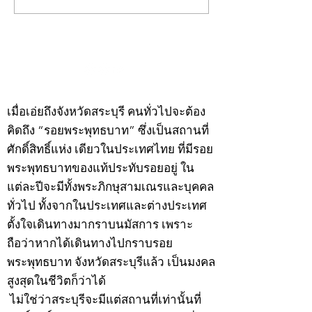
พระ"ประจำพุธที่ 29
พระ"ประจำอังคาร
กรกฎาคม 2569
กรกฎาคม 2569
©2020 by kampeenews. Proudly created with Wix.com
เมื่อเอ่ยถึงจังหวัดสระบุรี คนทั่วไปจะต้อง
คิดถึง “รอยพระพุทธบาท” ซึ่งเป็นสถานที่
ศักดิ์สิทธิ์แห่ง เดียวในประเทศไทย ที่มีรอย
พระพุทธบาทของแท้ประทับรอยอยู่ ใน
แต่ละปีจะมีทั้งพระภิกษุสามเณรและบุคคล
ทั่วไป ทั้งจากในประเทศและต่างประเทศ
ตั้งใจเดินทางมากราบนมัสการ เพราะ
ถือว่าหากได้เดินทางไปกราบรอย
พระพุทธบาท จังหวัดสระบุรีแล้ว เป็นมงคล
สูงสุดในชีวิตก็ว่าได้
ไม่ใช่ว่าสระบุรีจะมีแต่สถานที่เท่านั้นที่