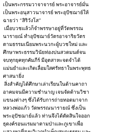
เป็นพระกรรมวาจาจารย์ พระอาจารย์มั่น
เป็นพระอนุสาวนาจารย์ พระอุปัชฌาย์ให้
ฉายว่า “สิริวังโส”
เมื่อบวชแล้วก็จำพรรษาอยู่ที่วัดพรรณ
นารายณ์ ทำอุปัชฌาย์วัตรอาจาริยวัตร
ตามธรรมเนียมพระนวกะผู้บวชใหม่ และ
ศึกษาพระธรรมวินัยท่องบ่นสวดมนต์จน
จบทุกยุคทุกคัมภีร์ มีอุตสาหะจดจำได้
แม่นยำและเกิดเลื่อมใสศรัทธาในพระพุทธ
ศาสนายิ่ง
สิ่งสำคัญได้ศึกษาเล่าเรียนในด้านคาถา
อาคมจนมีความชำนาญ เจนจัดด้านวิชา
แขนงต่างๆ ซึ่งได้รับการถ่ายทอดมาจาก
หลวงพ่อแก้ว วัดพรรณนารายณ์ ซึ่งเป็น
พระอุปัชฌาย์แล้ว ท่านจึงได้ตัดสินใจออก
ธุดงค์รอนแรมมาตามป่าและภูเขาเพื่อ
แสวงหาที่สงบวิเวกบำเพ็ญสมณธรรม และ