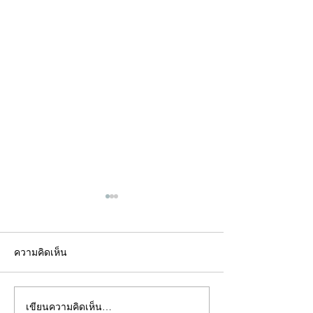
ความคิดเห็น
เขียนความคิดเห็น…
คอลัมน์"จับชีพจรวงการ
คอลัมน์"จับชีพจ