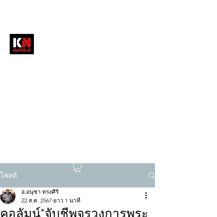
หนังสือพิมพ์คัมภีร์นิวส์
สื่อลึกวงการสงฆ์ เจาะตรงพระเครื่องดัง
tukompee07@gmail.com
0614034151
โพสต์
อ.อนุชา ทรงศิริ
22 ส.ค. 2567
ยาว 1 นาที
คอลัมน์"จับชีพจรวงการพระ