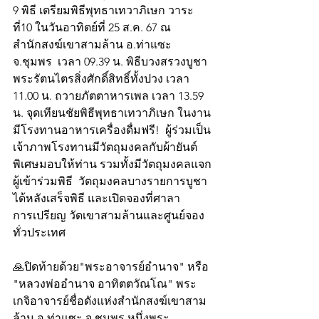
9 พิธี เตรียมพิธีพุทธาเทวาภิเษก วาระ
ที่10 ในวันอาทิตย์ที่ 25 ส.ค. 67 ณ 
สำนักสงฆ์เขาสามล้าน อ.ท่าแซะ 
จ.ชุมพร  เวลา 09.39 น. พิธีบวงสรวงบูชา
พระรัตนไตรสิ่งศักดิ์สิทธิ์ทั้งปวง เวลา 
11.00 น. ถวายภัตตาหารเพล เวลา 13.59 
น. จุดเทียนชัยพิธีพุทธาเทวาภิเษก ในงาน
มีโรงทานอาหารเครื่องดื่มฟรี!  ผู้ร่วมเป็น
เจ้าภาพโรงทานมีวัตถุมงคลกับผ้ายันต์
พิเศษมอบให้ท่าน รวมทั้งมีวัตถุมงคลแจก
ผู้เข้าร่วมพิธี  วัตถุมงคลบางรายการบูชา
ได้หลังเสร็จพิธี และเปิดจองที่ศาลา
การเปรียญ วัดเขาสามล้านและศูนย์จอง
ทั่วประเทศ  
🙏ปิดท้ายด้วย"พระอาจารย์อำนาจ" หรือ 
"หลวงพ่ออำนาจ อาทิตตวัณโณ" พระ
เกจิอาจารย์ชื่อดังแห่งสำนักสงฆ์เขาสาม
ล้าน อ.ท่าแซะ จ.ชุมพร หนึ่งพระ