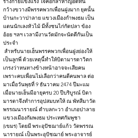
ร่างกายแข็งแรง ใจคอกล้าหาญอดทน
กว้างขวางมีพรรคพวกเพื่อนฝูงมาก ยุคนั้น
บ้านกะวาปาลาย แขวงเมืองกำพงธม เป็น
แดนนักเลงหัวไม้ มีทั้งชนไก่กัดปลา ข้อง
อ้อย ฯลฯ เวลามีงานวัดมักจะนัดตีกันเป็น
ประจำ
สำหรับนายเฮ็นพรรคพวกเพื่อนฝูงย่องให้
เป็นลูกพี่ ด้วยเหตุนี้ทำให้บิดามารดาวิตก
เกรงว่าหนทางข้างหน้าอาจจะเสียคน
เพราะคบเพื่อนไม่เลือกว่าคนดีคนพาล ต่อ
มาเมื่อวันพุธที่ 9 ธันวาคม 2474 ปีมะแม
เมื่อนายเฮ็นมีอายุครบ 20 ปีบริบูรณ์ บิดา
มารดาจึงทำการอุปสมบทให้ ณ พัทสีมาวัด
พรรณนารายณ์ ตำบลกะวา อำเภอปาลาย
แขวงเมืองกัมพงธม ประเทศกัมพูชา
(เขมร) โดยมี พระอุปัชฌาย์แก้ว วัดพรรณ
นารายณ์ เป็นพระอุปัชฌาย์ พระอาจารย์