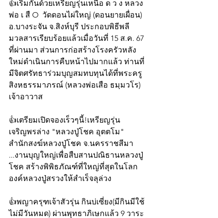
👍เริ่มกันด้วยเหรียญรุ่นเหนือ ด ว ง หลวง
พ่อ เ สื O  วัดดอนไผ่ใหญ่ (ดอนยายเผื่อน) 
อ.บางระจัน จ.สิงห์บุรี ประกอบพิธีพลี
มวลสารเรียบร้อยแล้วเมื่อวันที่ 15 ส.ค. 67 
ที่ผ่านมา ส่วนการก่อสร้างโรงครัวหลัง
ใหม่ดำเนินการคืบหน้าไปมากแล้ว ท่านที่
มีจิตศรัทธาร่วมบุญสมทบทุนได้ที่พระครู
สิงหธรรมาภรณ์ (หลวงพ่อเสือ ธมฺมวโร) 
เจ้าอาวาส 
👍เตรียมเปิดจองเร็วๆนี้!เหรียญรุ่น
เจริญพรล่าง "หลวงปู่โชค อุตตโม" 
สำนักสงฆ์หลวงปู่โชค จ.นครราชสีมา 
...งานบุญใหญ่เพื่อสืบสานปณิธานหลวงปู่
โชค สร้างพิพิธภัณฑ์ที่ใหญ่ที่สุดในโลก
องค์หลวงปู่สรวงให้สำเร็จลุล่วง  
👍พญาครุฑเจ้าสัวรุ่น กินบ่เซี่ยง(มีกินมีใช้
ไม่มีวันหมด) ผ่านพุทธาภิเษกแล้ว 9 วาระ 